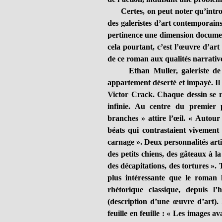
Certes, on peut noter qu’introdu
des galeristes d’art contemporain
pertinence une dimension document
cela pourtant, c’est l’œuvre d’ar
de ce roman aux qualités narratives
Ethan Muller, galeriste de re
appartement déserté et impayé. Il r
Victor Crack. Chaque dessin se 
infinie. Au centre du premier 
branches » attire l’œil. « Autour
béats qui contrastaient vivement 
carnage ». Deux personnalités artis
des petits chiens, des gâteaux à la
des décapitations, des tortures ». 
plus intéressante que le roman 
rhétorique classique, depuis l’
(description d’une œuvre d’art). 
feuille en feuille : « Les images a