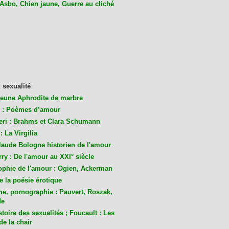
 Asbo, Chien jaune, Guerre au cliché
 sexualité
jeune Aphrodite de marbre
 : Poèmes d’amour
eri : Brahms et Clara Schumann
: La Virgilia
laude Bologne historien de l'amour
ry : De l'amour au XXI° siècle
ophie de l'amour : Ogien, Ackerman
de la poésie érotique
me, pornographie : Pauvert, Roszak,
de
toire des sexualités ; Foucault : Les
de la chair