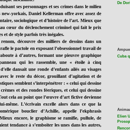
De Dor
isant ses personnages et ses crimes dans le milieu
s new-yorkais, Daniel Kellerman offre avec assez de
aire, sociologique et d’histoire de l’art. Mieux que
t au cœur du déclenchement criminel qui fait le prix
 et de style parfois très inégales.
nom, découvre des milliers de dessins dans un
afle le pactole en exposant l’obsessionnel travail de
Ampue
raboute à d’autres, formant une pieuvre graphique
Cuba q
panneau qui les rassemble, une « étoile à cinq
 d’elle dansait une ronde d’enfants ailés au visages
avec le reste du décor, grouillant d’agitation et de
tiques semblent s’interpénétrer : « celui qui dessine
 crèmes et des rondes féeriques, et celui qui dessine
Tout cela au point que l’œuvre d’art fictive devienne
lui-même. L’écrivain excelle alors dans ce que la
Anima
homérique bouclier d’Achille, appelle l’ekphrasis
Elien U
Mieux encore, le graphisme se ramifie, pullule, de
Prosop
vaient tendance à s’emboiter les unes dans les autres,
Rencon