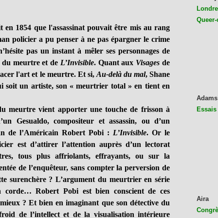
Londres
Queer-
en 1854 que l'assassinat pouvait être mis au rang
man policier a pu penser à ne pas épargner le crime
n’hésite pas un instant à mêler ses personnages de
, du meurtre et de
L’Invisible
. Quant aux
Visages
de
cer l'art et le meurtre. Et si,
Au-delà du mal
, Shane
 soit un artiste, son
«
meurtrier total
» en tient en
Adams
meurtre vient apporter une touche de frisson à
Essais
r d’un Gesualdo, compositeur et assassin, ou d’un
an de l’Américain Robert Pobi :
L’Invisible
. Or le
er est d’attirer l’attention auprès d’un lectorat
s, tous plus affriolants, effrayants, ou sur la
entée de l’enquêteur, sans compter la perversion de
ette surenchère ? L’argument du meurtrier en série
a corde… Robert Pobi est bien conscient de ces
Aira
 mieux ? Et bien en imaginant que son détective du
Congrès
id de l’intellect et de la visualisation intérieure