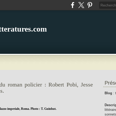
itteratures.com
Prés
 du roman policier : Robert Pobi, Jesse
s.
Blog
: 
Descri
lazzo imperiale, Roma. Photo : T. Guinhut.
littérai
sonnets