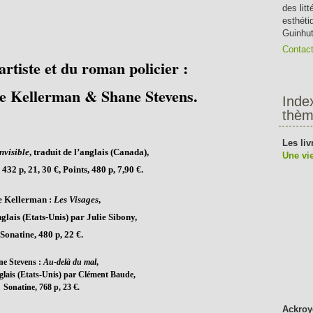
des lit
esthéti
Guinhut
Contac
artiste et du roman policier :
se Kellerman & Shane Stevens.
Inde
thèm
Les liv
nvisible
, traduit de l’anglais (Canada),
Une vie
432 p, 21, 30 €, Points, 480 p, 7,90 €.
e Kellerman :
Les Visage
s
,
nglais (Etats-Unis) par Julie Sibony,
Sonatine, 480 p, 22 €.
e Stevens :
Au-delà du mal
,
nglais (Etats-Unis) par Clément Baude,
Sonatine, 768 p, 23 €.
Ackroy