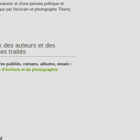
tératures et d'une pensée politique et
que par l'écrivain et photographe Thierry
.
t
x des auteurs et des
es traités
res publiés, romans, albums, essais :
 d'écriture et de photographie
d