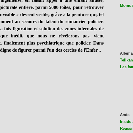
nieuse, en faisait appel à une enfant autiste,
Momus 
picturale entière, parmi 5000 toiles, pour retrouver
nvisible » devient visible, grâce à la peinture qui, tel
amment au secours du talent du romancier policier.
a fois figuration et solution des zones infernales de
ue inédit, que nous ne révélerons pas, vient
, finalement plus psychiatrique que policier. Dans
e digne de figurer parmi l'un des cercles de l'Enfer...
Allema
Tellkam
Les fa
Amis
Inside 
Réussi