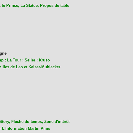
le Prince, La Statue, Propos de table
gne
p : La Tour ; Seiler : Kruso
milles de Leo et Kaiser-Muhlecke
r
Story, Flèche du temps, Zone d'intérêt
r L'Information Martin Amis