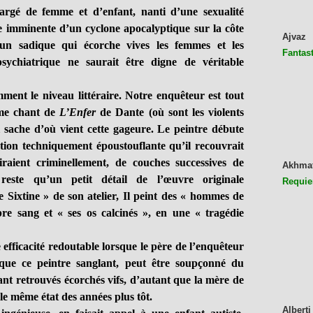
hargé de femme et d’enfant, nanti d’une sexualité
ée imminente d’un cyclone apocalyptique sur la côte
Ajvaz
’un sadique qui écorche vives les femmes et les
Fantast
sychiatrique ne saurait être digne de véritable
nt le niveau littéraire. Notre enquêteur est tout
ème chant de
L’Enfer
de Dante (où sont les violents
l sache d’où vient cette gageure. Le peintre débute
tion techniquement époustouflante qu’il recouvrait
iraient criminellement, de couches successives de
Akhma
este qu’un petit détail de l’œuvre originale
Requie
e Sixtine » de son atelier, Il peint des « hommes de
re sang et « ses os calcinés », en une « tragédie
ficacité redoutable lorsque le père de l’enquêteur
que ce peintre sanglant, peut être soupçonné du
nt retrouvés écorchés vifs, d’autant que la mère de
 le même état des années plus tôt.
Alberti