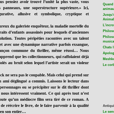
s pensiez avoir trouvé l’unité la plus vaste, vous
Quand 
s panneaux, une superstructure supérieure.» Ici,
animaux
urative, allusive et symbolique, cryptique et
Jusqu'o
Animal
L'incro
ux du galeriste enquêteur, la maladie mortelle du
Philos
traits d’enfants assassinés pour lesquels d’anciennes
Philos
lution. Toutes péripéties racontées avec un talent
musica
 et avec une dynamique narrative parfois exsangue,
Chats l
 rançon commune du thriller, même réussi… Nous
Apologu
apprend que les collectionneurs, qui raffolaient déjà
Meshko
olés au bruit selon lequel l’artiste serait un violeur
Le cor
e sera pas le coupable. Mais celui qui prend sur
n ami déglingué a commis. Laissons le lecteur dans
personnages ou se précipiter sur le dit thriller dont
 nous intéressent vraiment. Ce qui après tout n’est
ute qu’un médiocre film sera tiré de ce roman. A
réécrire le livre, de le faire parvenir à la qualité
Antiqui
e en son entier…
Le sen