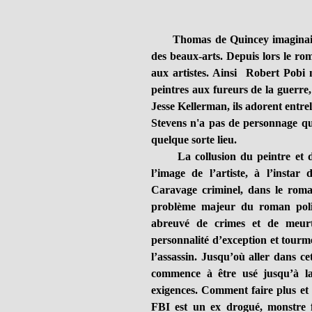
Thomas de Quincey imaginait 
des beaux-arts. Depuis lors le ro
aux artistes. Ainsi Robert Pobi 
peintres aux fureurs de la guerre
Jesse Kellerman, ils adorent entrela
Stevens n'a pas de personnage qui
quelque sorte lieu.
La collusion du peintre et du 
l’image de l’artiste, à l’insta
Caravage criminel, dans le rom
problème majeur du roman polici
abreuvé de crimes et de meurtre
personnalité d’exception et tourm
l’assassin. Jusqu’où aller dans c
commence à être usé jusqu’à l
exigences. Comment faire plus et
FBI est un ex drogué, monstre fro