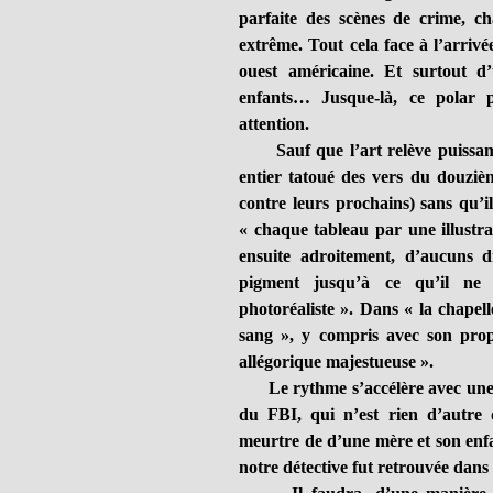
parfaite des scènes de crime, c
extrême. Tout cela face à l’arriv
ouest américaine. Et surtout d
enfants… Jusque-là, ce polar p
attention.
Sauf que l’art relève puissamme
entier tatoué des vers du douzi
contre leurs prochains) sans qu’i
« chaque tableau par une illustra
ensuite adroitement, d’aucuns d
pigment jusqu’à ce qu’il ne r
photoréaliste ». Dans « la chapell
sang », y compris avec son prop
allégorique majestueuse ».
Le rythme s’accélère avec une ef
du FBI, qui n’est rien d’autre 
meurtre de d’une mère et son enfa
notre détective fut retrouvée dans