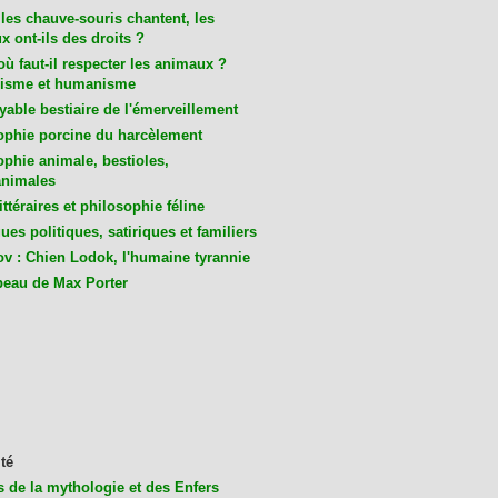
les chauve-souris chantent, les
 ont-ils des droits ?
ù faut-il respecter les animaux ?
isme et humanisme
yable bestiaire de l'émerveillement
ophie porcine du harcèlement
ophie animale, bestioles,
nimales
ittéraires et philosophie féline
es politiques, satiriques et familiers
v : Chien Lodok, l'humaine tyrannie
beau de Max Porter
té
s de la mythologie et des Enfers