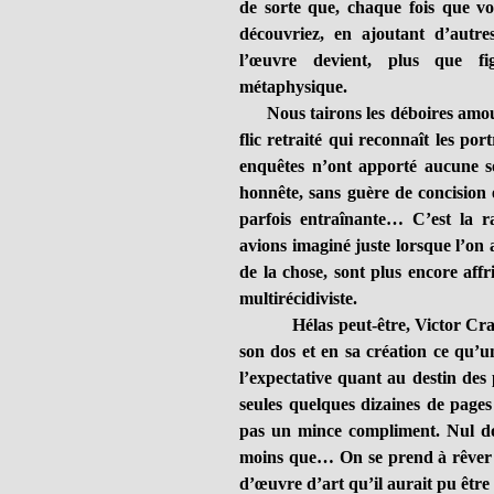
de sorte que, chaque fois que vou
découvriez, en ajoutant d’autre
l’œuvre devient, plus que fig
métaphysique.
Nous tairons les déboires amoure
flic retraité qui reconnaît les por
enquêtes n’ont apporté aucune so
honnête, sans guère de concision
parfois entraînante… C’est la
avions imaginé juste lorsque l’on 
de la chose, sont plus encore affri
multirécidiviste.
Hélas peut-être, Victor Crack n
son dos et en sa création ce qu’u
l’expectative quant au destin des 
seules quelques dizaines de pages
pas un mince compliment. Nul do
moins que… On se prend à rêver de 
d’œuvre d’art qu’il aurait pu êtr