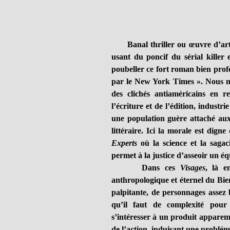
Banal thriller ou œuvre d’art ? 
usant du poncif du sérial killer 
poubeller ce fort roman bien profes
par le New York Times ». Nous ne
des clichés antiaméricains en r
l’écriture et de l’édition, industri
une population guère attaché aux 
littéraire. Ici la morale est dign
Experts
où la science et la sagaci
permet à la justice d’asseoir un é
Dans ces
Visages
, là e
anthropologique et éternel du Bie
palpitante, de personnages assez 
qu’il faut de complexité pour 
s’intéresser à un produit apparem
de l’action, induisant une problém