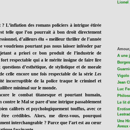
Lionel
L’inflation des romans policiers à intrigue étirée
est telle que l’on pourrait à bon droit directement
sionnel, d’ailleurs élu « meilleur thriller de l’année
 voudrions pourtant pas nous laisser inféoder par
Amour,
ejetant a priori ce bon produit de l’industrie de
A une 
e fort respectable qui a le mérite insigne de faire lire
Borges
questions d’esthétique, de stylistique et de morale
Guarni
e de celle encore une fois respectable de la série
Les
Vigolo 
té incorruptible de la police traque le criminel et
Jean C
quilibre minimal sur le monde.
Luc Fer
ncore le combat titanesque et pourtant humain,
Philos
n contre le Mal se pare d’une intrigue passablement
Le lit 
bien calibrés et psychologiquement touffus, avec ce
Erotis
Lestra
être crédibles. Alors, me direz-vous, pourquoi
Une His
ment interchangeable ? Parce que l’art est au cœur
Aveux 
atique fascinante.