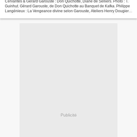
Cervantès & Gérard Garouste : Don Quichotte, Diane de Selliers. Photo : T.
Guinhut. Gérard Garouste, de Don Quichotte au Banquet de Kafka. Philippe
Langénieux : La Vengeance divine selon Garouste, Ateliers Henry Dougier,
2022, 128 p, 12,90 €. Cervantès...
Publicité