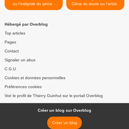
ou l’indignité du génie :
Gène du doute ou l'artiste
Voyage au bout des
génétique. >
pamphlets antisémites.
Hébergé par Overblog
Top articles
Pages
Contact
Signaler un abus
C.G.U.
Cookies et données personnelles
Préférences cookies
Voir le profil de Thierry Guinhut sur le portail Overblog
Créer un blog sur Overblog
Créer un blog