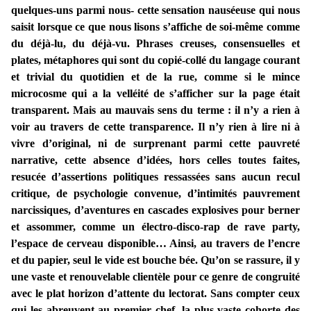
quelques-uns parmi nous- cette sensation nauséeuse qui nous
saisit lorsque ce que nous lisons s’affiche de soi-même comme
du déjà-lu, du déjà-vu. Phrases creuses, consensuelles et
plates, métaphores qui sont du copié-collé du langage courant
et trivial du quotidien et de la rue, comme si le mince
microcosme qui a la velléité de s’afficher sur la page était
transparent. Mais au mauvais sens du terme : il n’y a rien à
voir au travers de cette transparence. Il n’y rien à lire ni à
vivre d’original, ni de surprenant parmi cette pauvreté
narrative, cette absence d’idées, hors celles toutes faites,
resucée d’assertions politiques ressassées sans aucun recul
critique, de psychologie convenue, d’intimités pauvrement
narcissiques, d’aventures en cascades explosives pour berner
et assommer, comme un électro-disco-rap de rave party,
l’espace de cerveau disponible… Ainsi, au travers de l’encre
et du papier, seul le vide est bouche bée. Qu’on se rassure, il y
une vaste et renouvelable clientèle pour ce genre de congruité
avec le plat horizon d’attente du lectorat. Sans compter ceux
qui les abreuvent au premier chef, la plus vaste cohorte des