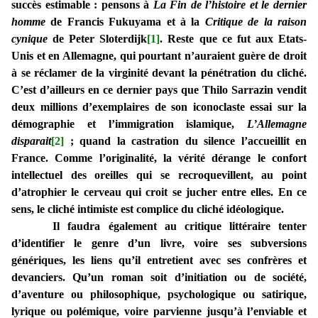
succès estimable : pensons à
La Fin de l’histoire et le dernier
homme
de Francis Fukuyama et à la
Critique de la raison
cynique
de Peter Sloterdijk
[1]
. Reste que ce fut aux Etats-
Unis et en Allemagne, qui pourtant n’auraient guère de droit
à se réclamer de la virginité devant la pénétration du cliché.
C’est d’ailleurs en ce dernier pays que Thilo Sarrazin vendit
deux millions d’exemplaires de son iconoclaste essai sur la
démographie et l’immigration islamique,
L’Allemagne
disparait
[2]
; quand la castration du silence l’accueillit en
France. Comme l’originalité, la vérité dérange le confort
intellectuel des oreilles qui se recroquevillent, au point
d’atrophier le cerveau qui croit se jucher entre elles. En ce
sens, le cliché intimiste est complice du cliché idéologique.
Il faudra également au critique littéraire tenter
d’identifier le genre d’un livre, voire ses subversions
génériques, les liens qu’il entretient avec ses confrères et
devanciers. Qu’un roman soit d’initiation ou de société,
d’aventure ou philosophique, psychologique ou satirique,
lyrique ou polémique, voire parvienne jusqu’à l’enviable et