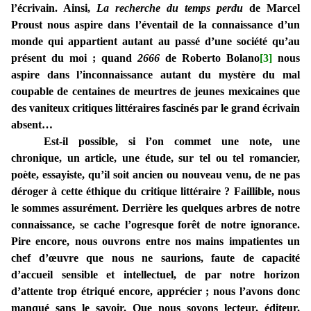
l’écrivain. Ainsi,
La recherche du temps perdu
de Marcel
Proust nous aspire dans l’éventail de la connaissance d’un
monde qui appartient autant au passé d’une société qu’au
présent du moi ; quand
2666
de Roberto Bolano
[3]
nous
aspire dans l’inconnaissance autant du mystère du mal
coupable de centaines de meurtres de jeunes mexicaines que
des vaniteux critiques littéraires fascinés par le grand écrivain
absent…
Est-il possible, si l’on commet une note, une
chronique, un article, une étude, sur tel ou tel romancier,
poète, essayiste, qu’il soit ancien ou nouveau venu, de ne pas
déroger à cette éthique du critique littéraire ? Faillible, nous
le sommes assurément. Derrière les quelques arbres de notre
connaissance, se cache l’ogresque forêt de notre ignorance.
Pire encore, nous ouvrons entre nos mains impatientes un
chef d’œuvre que nous ne saurions, faute de capacité
d’accueil sensible et intellectuel, de par notre horizon
d’attente trop étriqué encore, apprécier ; nous l’avons donc
manqué sans le savoir. Que nous soyons lecteur, éditeur,