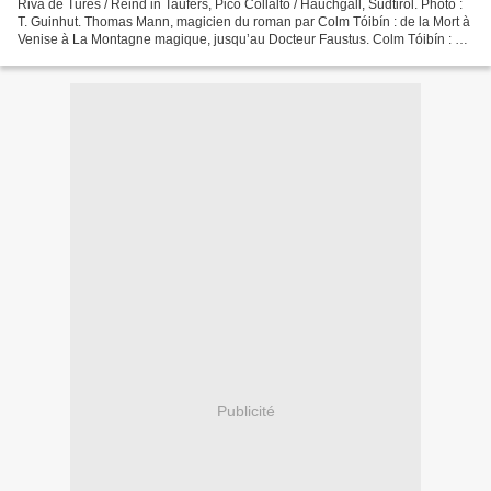
Riva de Tures / Reind in Taufers, Pico Collalto / Hauchgall, Südtirol. Photo :
T. Guinhut. Thomas Mann, magicien du roman par Colm Tóibín : de la Mort à
Venise à La Montagne magique, jusqu’au Docteur Faustus. Colm Tóibín : Le
Magicien, traduit de l’anglais...
Publicité