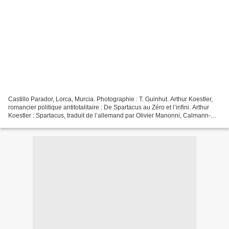
Castillo Parador, Lorca, Murcia. Photographie : T. Guinhut. Arthur Koestler,
romancier politique antitotalitaire : De Spartacus au Zéro et l’infini. Arthur
Koestler : Spartacus, traduit de l’allemand par Olivier Manonni, Calmann-
Levy, 2025, 300 p, 24,90...