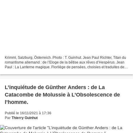
Krimml, Salzburg, Österreich. Photo : T. Guinhut. Jean Paul Richter, Titan du
romantisme allemand : de l’Eloge de la bêtise aux rêves d’Hespérus. Jean
Paul : La Lanterne magique. Florilège de pensées, choisies et traduites de
l’allemand par Charles Le...
L’inquiétude de Günther Anders : de La
Catacombe de Molussie à L’Obsolescence de
l’homme.
Publié le 16/11/2021 à 17:36
Par
Thierry Guinhut