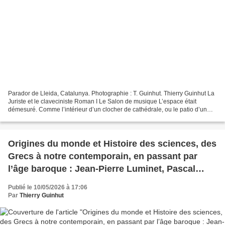
Parador de Lleida, Catalunya. Photographie : T. Guinhut. Thierry Guinhut La
Juriste et le claveciniste Roman I Le Salon de musique L’espace était
démesuré. Comme l’intérieur d’un clocher de cathédrale, ou le patio d’un
palais princier, ou encore le large...
Origines du monde et Histoire des sciences, des
Grecs à notre contemporain, en passant par
l’âge baroque : Jean-Pierre Luminet, Pascal
Richet, Véronique Boudon-Millot, Laurent Ferri
Publié le 10/05/2026 à 17:06
& Athanasius Kircher.
Par
Thierry Guinhut