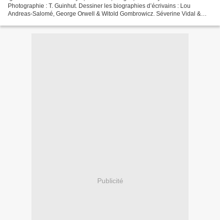
Photographie : T. Guinhut. Dessiner les biographies d’écrivains : Lou
Andreas-Salomé, George Orwell & Witold Gombrowicz. Séverine Vidal &
Olivia Sautreuil : Lou Andreas-Salomé, Bayard Graphic,...
Publicité