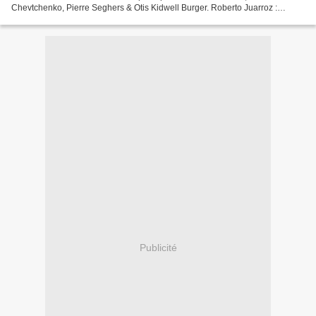
Chevtchenko, Pierre Seghers & Otis Kidwell Burger. Roberto Juarroz :
Poésies verticales, traduit de l'espagnol (Argentine)...
Publicité