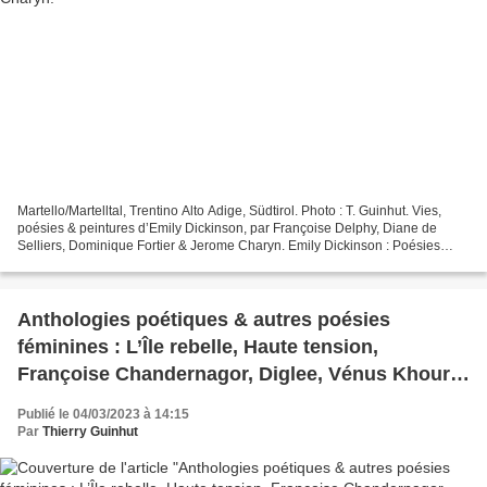
Martello/Martelltal, Trentino Alto Adige, Südtirol. Photo : T. Guinhut. Vies,
poésies & peintures d’Emily Dickinson, par Françoise Delphy, Diane de
Selliers, Dominique Fortier & Jerome Charyn. Emily Dickinson : Poésies
complètes, traduit de l’anglais...
Anthologies poétiques & autres poésies
féminines : L’Île rebelle, Haute tension,
Françoise Chandernagor, Diglee, Vénus Khoury-
Ghata, Karine Tuil & Joyce Carol Oates.
Publié le 04/03/2023 à 14:15
Par
Thierry Guinhut