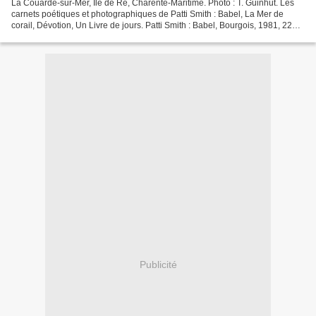
La Couarde-sur-Mer, Île de Ré, Charente-Maritime. Photo : T. Guinhut. Les
carnets poétiques et photographiques de Patti Smith : Babel, La Mer de
corail, Dévotion, Un Livre de jours. Patti Smith : Babel, Bourgois, 1981, 226
p, 95 F. Patti Smith & Robert...
Publicité