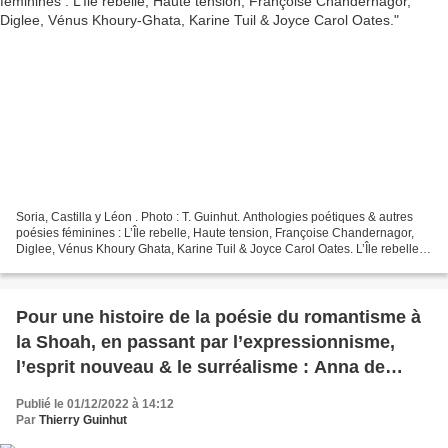
Soria, Castilla y Léon . Photo : T. Guinhut. Anthologies poétiques & autres
poésies féminines : L’Île rebelle, Haute tension, Françoise Chandernagor,
Diglee, Vénus Khoury Ghata, Karine Tuil & Joyce Carol Oates. L’Île rebelle.
Anthologie de poésie britannique...
Pour une histoire de la poésie du romantisme à
la Shoah, en passant par l’expressionnisme,
l’esprit nouveau & le surréalisme : Anna de
Noailles, Georg Trakl, Blaise Cendrars, Luis
Publié le 01/12/2022 à 14:12
Buñuel, Louis Aragon, Edith Bruck.
Par
Thierry Guinhut