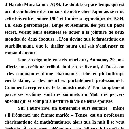
d’Haruki Murakami :
1Q84
. Le double espace-temps qui est
un fil conducteur des romans de notre cher Japonais se situe
cette fois entre l'année 1984 et l’univers hypnotique de 1Q84.
Là, deux personnages, Tengo et Aomamé, liés par un pacte
secret, voient leurs destinées se nouer à la jointure de deux
mondes, de deux époques... L’on devine que le fantastique est
tourbillonnant, que le thriller saura qui sait s’embraser en
roman d'amour.
Une enseignante en arts martiaux, Aomame, 29 ans,
affecte un ascétique célibat, tout en se livrant, à l’occasion
des commandes d'une charmante, riche et philanthrope
vieille dame, à des meurtres parfaitement professionnels.
Comment accepter une telle monstruosité ? Tout simplement
parce ses victimes sont des sommets du Mal, des pervers
absolus qui se sont plu à détruire la vie de leurs épouses.
Sur l’autre rive, un trentenaire ours solitaire – même
s’il fréquente une femme mariée – Tengo, est un professeur
charismatique de mathématiques, alors que la nuit il se veut
écrivain. À son corps défendant, son éditeur lui confie la