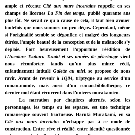
ample et récente
Cité aux murs incertains
rappelle en ses
champs de licornes
La Fin des temps
, publié quarante ans
plus tôt. Ne serait-ce qu’à cause de cela, il faut bien avouer
toutefois que nous sommes un peu déçus. Cependant, même
si l’originalité semble se dégonfler, et malgré des longueurs
étirées, l’ample beauté de la conception et de la mélancolie s’y
déploie. Fort heureusement l’opportune réédition de
L’Incolore Tsukuru Tazaki et ses années de pèlerinage
vient
nous réconforter, tandis qu’un plus mince récit,
enfantinement intitulé
Galette au miel
, se propose de nous
ravir. Avant de revenir à
1Q84
, triptyque au service d’un
roman-monde, mais aussi d’un roman-bibliothèque, ce
dernier mot étant récurrent dans l’univers murakamien.
La narration par chapitres alternés, selon les
personnages, les temps ou les espaces, est une technique
romanesque souvent fructueuse. Haruki Murakami, en sa
Cité aux murs incertains
n’échappe pas à ce mode de
construction. Entre rêve et réalité, entre identité questionnée