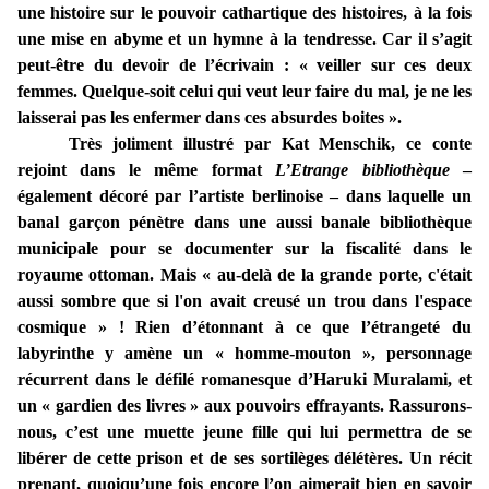
une histoire sur le pouvoir cathartique des histoires, à la fois
une mise en abyme et un hymne à la tendresse. Car il s’agit
peut-être du devoir de l’écrivain : « veiller sur ces deux
femmes. Quelque-soit celui qui veut leur faire du mal, je ne les
laisserai pas les enfermer dans ces absurdes boites ».
Très joliment illustré par Kat Menschik, ce conte
rejoint dans le même format
L’Etrange bibliothèque
–
également décoré par l’artiste berlinoise – dans laquelle un
banal garçon pénètre dans une aussi banale bibliothèque
municipale pour se documenter sur la fiscalité dans le
royaume ottoman. Mais « au-delà de la grande porte, c'était
aussi sombre que si l'on avait creusé un trou dans l'espace
cosmique » ! Rien d’étonnant à ce que l’étrangeté du
labyrinthe y amène un « homme-mouton », personnage
récurrent dans le défilé romanesque d’Haruki Muralami, et
un « gardien des livres » aux pouvoirs effrayants. Rassurons-
nous, c’est une muette jeune fille qui lui permettra de se
libérer de cette prison et de ses sortilèges délétères. Un récit
prenant, quoiqu’une fois encore l’on aimerait bien en savoir