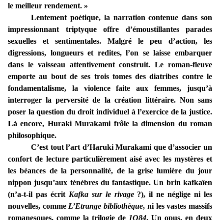
le meilleur rendement. »
Lentement poétique, la narration contenue dans son
impressionnant triptyque offre d’émoustillantes parades
sexuelles et sentimentales. Malgré le peu d’action, les
digressions, longueurs et redites, l’on se laisse embarquer
dans le vaisseau attentivement construit. Le roman-fleuve
emporte au bout de ses trois tomes des diatribes contre le
fondamentalisme, la violence faite aux femmes, jusqu’à
interroger la perversité de la création littéraire. Non sans
poser la question du droit individuel à l’exercice de la justice.
Là encore, Huraki Murakami frôle la dimension du roman
philosophique.
C’est tout l’art d’Haruki Murakami que d’associer un
confort de lecture particulièrement aisé avec les mystères et
les béances de la personnalité, de la grise lumière du jour
nippon jusqu’aux ténèbres du fantastique. Un brin kafkaïen
(n’a-t-il pas écrit
Kafka sur le rivage
?), il ne néglige ni les
nouvelles, comme
L’Etrange bibliothèque
, ni les vastes massifs
romanesques, comme la trilogie de
1Q84
. Un opus, en deux