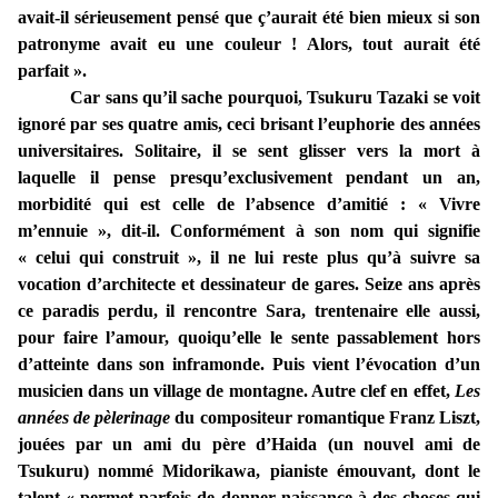
avait-il sérieusement pensé que ç’aurait été bien mieux si son
patronyme avait eu une couleur ! Alors, tout aurait été
parfait ».
Car sans qu’il sache pourquoi, Tsukuru Tazaki se voit
ignoré par ses quatre amis, ceci brisant l’euphorie des années
universitaires. Solitaire, il se sent glisser vers la mort à
laquelle il pense presqu’exclusivement pendant un an,
morbidité qui est celle de l’absence d’amitié : « Vivre
m’ennuie », dit-il. Conformément à son nom qui signifie
« celui qui construit », il ne lui reste plus qu’à suivre sa
vocation d’architecte et dessinateur de gares. Seize ans après
ce paradis perdu, il rencontre Sara, trentenaire elle aussi,
pour faire l’amour, quoiqu’elle le sente passablement hors
d’atteinte dans son inframonde. Puis vient l’évocation d’un
musicien dans un village de montagne. Autre clef en effet,
Les
années de pèlerinage
du compositeur romantique Franz Liszt,
jouées par un ami du père d’Haida (un nouvel ami de
Tsukuru) nommé Midorikawa, pianiste émouvant, dont le
talent « permet parfois de donner naissance à des choses qui