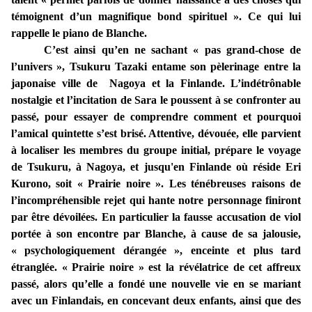
témoignent d’un magnifique bond spirituel ». Ce qui lui
rappelle le piano de Blanche.
C’est ainsi qu’en ne sachant « pas grand-chose de
l’univers », Tsukuru Tazaki entame son pèlerinage entre la
japonaise ville de Nagoya et la Finlande. L’indétrônable
nostalgie et l’incitation de Sara le poussent à se confronter au
passé, pour essayer de comprendre comment et pourquoi
l’amical quintette s’est brisé. Attentive, dévouée, elle parvient
à localiser les membres du groupe initial, prépare le voyage
de Tsukuru, à Nagoya, et jusqu'en Finlande où réside Eri
Kurono, soit « Prairie noire ». Les ténébreuses raisons de
l’incompréhensible rejet qui hante notre personnage finiront
par être dévoilées. En particulier la fausse accusation de viol
portée à son encontre par Blanche, à cause de sa jalousie,
« psychologiquement dérangée », enceinte et plus tard
étranglée. « Prairie noire » est la révélatrice de cet affreux
passé, alors qu’elle a fondé une nouvelle vie en se mariant
avec un Finlandais, en concevant deux enfants, ainsi que des