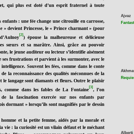
t, qui plus est doté d’un esprit fraternel à toute
Ajvaz
 enfants : une fée change une citrouille en carrosse,
Fantast
âne » devient Princesse, le « Prince charmant » (pour
[2]
d’Aulnoy
) épouse la malheureuse et délicieuse
es sœurs et sa marâtre. Ainsi, grâce au pouvoir
te, le jeune auditeur ou lecteur s’identifie aisément
 ses frustrations et parvient à les surmonter, avec le
 intelligence. Souvent les fées, comme dans le conte
Akhma
de la reconnaissance des qualités méconnues de la
Requie
 le langage sont diamants et fleurs. Outre le plaisir
[3]
ts, comme dans les fables de La Fontaine
, l’on
s de la fascination exercée sur nos enfants par
is dormant » lorsqu’ils sont magnifiés par le dessin
t homme et la petite femme, aidés par la morale et
la vie : la curiosité est un vilain défaut et le méchant
Alberti