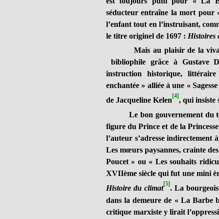
est toujours puni pour « La 
séducteur entraîne la mort pour 
l’enfant tout en l’instruisant, c
le titre originel de 1697 :
Histoires
Mais au plaisir de la viva
bibliophile grâce à Gustave D
instruction historique, littér
enchantée » alliée à une « Sagesse
[4]
de Jacqueline Kelen
, qui insiste
Le bon gouvernement du te
figure du Prince et de la Princess
l’auteur s’adresse indirectement 
Les mœurs paysannes, crainte des l
Poucet » ou « Les souhaits ridicu
XVIIème siècle qui fut une mini è
[5]
Histoire du climat
. La bourgeois
dans la demeure de « La Barbe bl
critique marxiste y lirait l’oppres