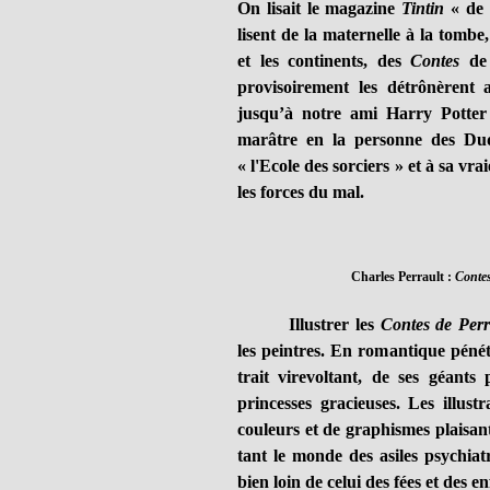
On lisait le magazine
Tintin
« de s
lisent de la maternelle à la tombe,
et les continents, des
Contes
de 
provisoirement les détrônèrent 
jusqu’à notre ami Harry Potter
marâtre en la personne des Dudl
« l'Ecole des sorciers » et à sa v
les forces du mal.
Charles Perrault :
Conte
Illustrer les
Contes de Perr
les peintres. En romantique pénét
trait virevoltant, de ses géant
princesses gracieuses. Les illust
couleurs et de graphismes plaisants
tant le monde des asiles psychiat
bien loin de celui des fées et des en