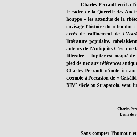
Charles Perrault écrit à l’
le cadre de la Querelle des Ancie
houppe » les attendus de la rhéto
envisage l’histoire du « boudin 
excès de raffinement de
L’Astr
littérature populaire, rabelaisie
auteurs de l’Antiquité. C’est une 
littéraire… Jupiter est moqué de 
pied de nez aux références antiqu
Charles Perrault n’imite ici au
exemple à l’occasion de « Griséli
XIV° siècle ou Straparola, venu lu
Charles Perr
Diane de Se
Sans compter l’humour et l