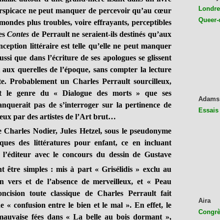
Londres
erspicace ne peut manquer de percevoir qu’au cœur
Queer-
mondes plus troubles, voire effrayants, perceptibles
Les
Contes
de Perrault ne seraient-ils destinés qu’aux
ception littéraire est telle qu’elle ne peut manquer
ussi que dans l’écriture de ses apologues se glissent
aux querelles de l’époque, sans compter la lecture
te. Probablement un Charles Perrault sourcilleux,
nt le genre du « Dialogue des morts » que ses
Adams
anquerait pas de s’interroger sur la pertinence de
Essais
lleux par des artistes de l’Art brut…
e Charles Nodier, Jules Hetzel, sous le pseudonyme
tiques des littératures pour enfant, ce en incluant
l’éditeur avec le concours du dessin de Gustave
ent être simples : mis à part « Grisélidis » exclu au
n vers et de l’absence de merveilleux, et « Peau
ncision toute classique de Charles Perrault fait
Aira
e « confusion entre le bien et le mal ». En effet, le
Congrès
auvaise fées dans « La belle au bois dormant »,