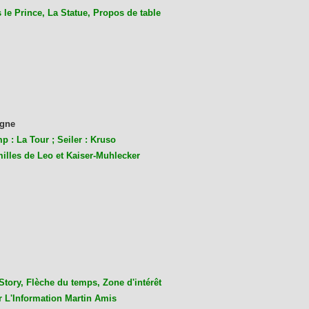
le Prince, La Statue, Propos de table
gne
p : La Tour ; Seiler : Kruso
milles de Leo et Kaiser-Muhlecke
r
Story, Flèche du temps, Zone d'intérêt
r L'Information Martin Amis