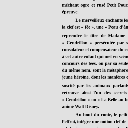
méchant ogre et rusé Petit Pouce
épreuve.
Le merveilleux enchante les
la clef est « fée », une « Peau d’
reprendre le titre de Madame 
« Cendrillon » persécutée par s
consolateur et compensateur du con
à cet autre enfant qui met en scène
concours des fées, ou par sa seule
du même nom, sont la métaphore 
jeune héroïne, dont les manières et
suscité par les animaux parlan
retrouve ainsi l’un des secret
« Cendrillon » ou « La Belle au bo
animé Walt Disney.
Au bout du conte, le peti
l’effroi, intègre une notion clef de 