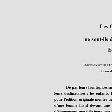
Les C
ne sont-ils 
E
Charles Perrault :
Le
Diane de
De par leurs frontispices su
leurs destinataires : les enfants
pour l’édition originale montre un
d’une femme filant devant une 
d’étonnement une délicieuse marm