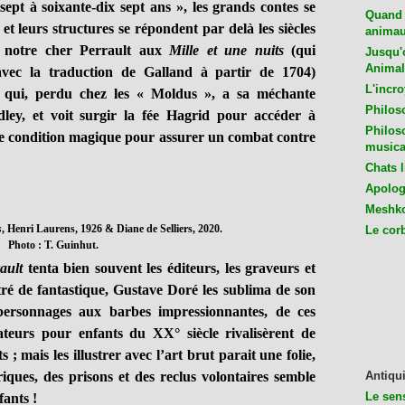
ept à soixante-dix sept ans », les grands contes se
Quand 
 et leurs structures se répondent par delà les siècles
animaux
notre cher Perrault aux
Mille et une nuits
(qui
Jusqu'o
Animal
avec la traduction de Galland à partir de 1704)
L'incro
 qui, perdu chez les « Moldus », a sa méchante
Philos
ey, et voit surgir la fée Hagrid pour accéder à
Philos
raie condition magique pour assurer un combat contre
musica
Chats l
Apologu
Meshko
s
, Henri Laurens, 1926 & Diane de Selliers, 2020.
Le cor
Photo : T. Guinhut.
ault
tenta bien souvent les éditeurs, les graveurs et
ré de fantastique, Gustave Doré les sublima de son
s personnages aux barbes impressionnantes, de ces
rateurs pour enfants du XX° siècle rivalisèrent de
 ; mais les illustrer avec l’art brut parait une folie,
Antiqui
riques, des prisons et des reclus volontaires semble
Le sen
fants !