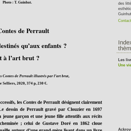
Photo : T. Guinhut.
des lit
esthéti
Guinhut
Contac
ontes de Perrault
Inde
destinés qu’aux enfants ?
thèm
t à l’art brut ?
Les liv
Une vie
s Contes de Perrault illustrés par l’art brut
,
 Selliers, 2020, 374 p, 230 €.
ccessifs, les
Contes
de Perrault désignent clairement
. Le dessin de Perrault gravé par Clouzier en 1697
 jeune garçon et une jeune fille attentifs aux récits
cheminée ; celui de Gustave Doré en 1862 cloue
Ackroy
aille autour d’une grand-mère lisant dans un livre