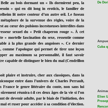
De Dor
 Belle au bois dormant un « Ils dormirent peu, la
soin » qui en dit long in eroticis, le familier de
lheim lit notre conteur d’un autre œil. Le fuseau
 métaphore de la survenue des règles, voire de la
st au cœur des pulsions incestueuses interdites dans
resseur sexuel du « Petit chaperon rouge ». À cet
te « mortelle fascination du sexe, ressentie comme
Ampue
rable à la plus grande des angoisses ». Ce dernier
Cuba q
», comme l’apologue qui permet de tirer une leçon
pper au maximum sa personnalité, il faut savoir
tre capable de distinguer le bien du mal (Cendrillon
oit plaire et instruire, cher aux classiques, dans la
uiconque entre dans l’univers de Charles Perrault,
n France le genre littéraire du conte, non sans lui
Anima
s sûrement réunira-t-il ces deux âges de la vie si l’on
Elien U
nt de devenir adulte, par le biais de l’initiation, des
Prosop
 mal et ruser pour accéder à sa condition d’élection.
Rencon