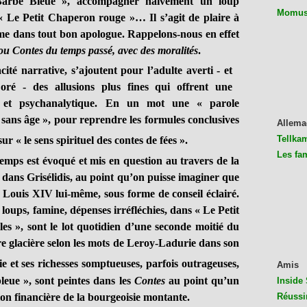
Barbe Bleue », accompagner naïvement un loup
Momus 
« Le Petit Chaperon rouge »… Il s’agit de plaire à
omme dans tout bon apologue. Rappelons-nous en effet
 ou Contes du temps passé, avec des moralités
.
cité narrative, s’ajoutent pour l’adulte averti - et
oré - des allusions plus fines qui offrent une
aire et psychanalytique. En un mot une « parole
 sans âge », pour reprendre les formules conclusives
Allema
Tellkam
 sur « le sens spirituel des contes de fées ».
Les fa
mps est évoqué et mis en question au travers de la
e dans Grisélidis, au point qu’on puisse imaginer que
à Louis XIV lui-même, sous forme de conseil éclairé.
oups, famine, dépenses irréfléchies, dans « Le Petit
les », sont le lot quotidien d’une seconde moitié du
re glacière selon les mots de Leroy-Ladurie dans son
ie et ses richesses somptueuses, parfois outrageuses,
Amis
eue », sont peintes dans les
Contes
au point qu’un
Inside 
Réussi
sion financière de la bourgeoisie montante.