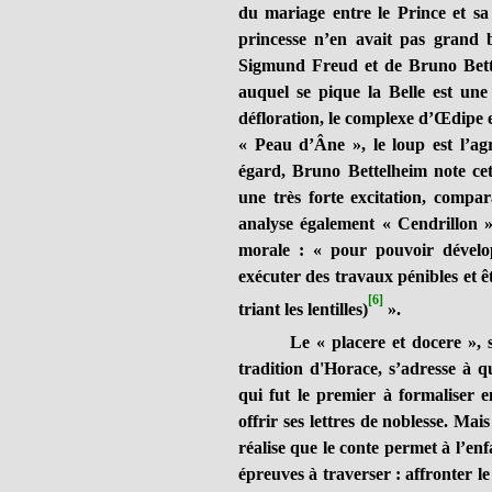
du mariage entre le Prince et sa
princesse n’en avait pas grand be
Sigmund Freud et de Bruno Bette
auquel se pique la Belle est une
défloration, le complexe d’Œdipe e
« Peau d’Âne », le loup est l’ag
égard, Bruno Bettelheim note cet
une très forte excitation, compa
analyse également « Cendrillon 
morale : « pour pouvoir dévelo
exécuter des travaux pénibles et ê
[6]
triant les lentilles)
».
Le « placere et docere », s
tradition d'Horace, s’adresse à q
qui fut le premier à formaliser e
offrir ses lettres de noblesse. Mai
réalise que le conte permet à l’enfa
épreuves à traverser : affronter le