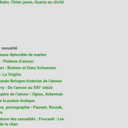
 Asbo, Chien jaune, Guerre au cliché
 sexualité
jeune Aphrodite de marbre
 : Poèmes d’amour
eri : Brahms et Clara Schumann
: La Virgilia
laude Bologne historien de l'amour
ry : De l'amour au XXI° siècle
ophie de l'amour : Ogien, Ackerman
de la poésie érotique
me, pornographie : Pauvert, Roszak,
de
toire des sexualités ; Foucault : Les
de la chair