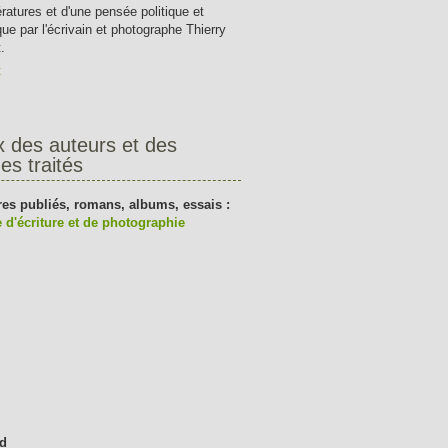
tératures et d'une pensée politique et
que par l'écrivain et photographe Thierry
.
t
x des auteurs et des
es traités
res publiés, romans, albums, essais :
 d'écriture et de photographie
d