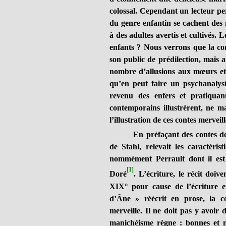
colossal. Cependant un lecteur p
du genre enfantin se cachent des 
à des adultes avertis et cultivés. 
enfants ? Nous verrons que la con
son public de prédilection, mais a
nombre d’allusions aux mœurs et 
qu’en peut faire un psychanalys
revenu des enfers et pratiqua
contemporains illustrèrent, ne m
l’illustration de ces contes mervei
En préfaçant des contes d
de Stahl, relevait les caractéris
nommément Perrault dont il est 
[1]
Doré
. L’écriture, le récit doiv
XIX° pour cause de l’écriture e
d’Âne » réécrit en prose, la co
merveille. Il ne doit pas y avoir d
manichéisme règne : bonnes et m