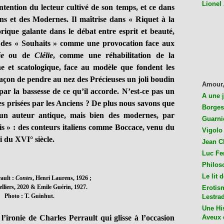
Lionel
intention du lecteur cultivé de son temps, et ce dans
ns et des Modernes. Il maîtrise dans « Riquet à la
rique galante dans le débat entre esprit et beauté,
» des « Souhaits » comme une provocation face aux
ée
ou de
Clélie
, comme une réhabilitation de la
nne et scatologique, face au modèle que fondent les
façon de pendre au nez des Précieuses un joli boudin
Amour,
par la bassesse de ce qu’il accorde. N’est-ce pas un
A une 
es prisées par les Anciens ? De plus nous savons que
Borges
cun auteur antique, mais bien des modernes, par
Guarni
dis » : des conteurs italiens comme Boccace, venu du
Vigolo 
i du XVI° siècle.
Jean C
Luc Fer
Philos
Le lit 
ault :
Contes
, Henri Laurens, 1926 ;
lliers, 2020 & Emile Guérin, 1927.
Erotis
Photo : T. Guinhut.
Lestra
Une His
Aveux 
’ironie de Charles Perrault qui glisse à l’occasion