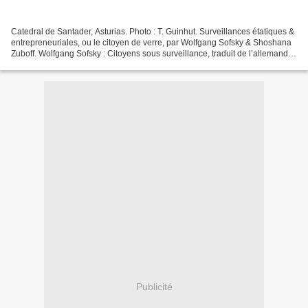
Catedral de Santader, Asturias. Photo : T. Guinhut. Surveillances étatiques &
entrepreneuriales, ou le citoyen de verre, par Wolfgang Sofsky & Shoshana
Zuboff. Wolfgang Sofsky : Citoyens sous surveillance, traduit de l’allemand
par Olivier Mannoni, L’Herne,...
Publicité