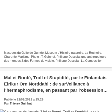
Masques du Golfe de Guinée. Museum d'Histoire naturelle, La Rochelle,
Charente-Maritime. Photo : T. Guinhut. Philippe Descola, une anthropologie
des mondes & des Formes du visible. Philippe Descola : La Composition
des mondes, Champs Flammarion, 2017,...
Mal et Bonté, Troll et Stupidité, par le Finlandais
Eirikur Örn Norddahl : de surVeillance à
l’hermaphrodisme, en passant par l’obsession
de l’Holocauste.
Publié le 22/09/2021 à 15:29
Par
Thierry Guinhut