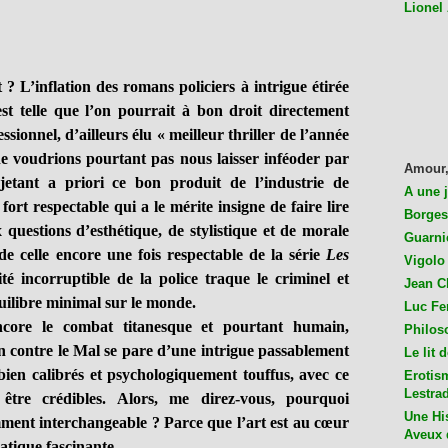
Lionel
L’inflation des romans policiers à intrigue étirée
est telle que l’on pourrait à bon droit directement
sionnel, d’ailleurs élu « meilleur thriller de l’année
 voudrions pourtant pas nous laisser inféoder par
Amour,
ejetant a priori ce bon produit de l’industrie de
A une 
e fort respectable qui a le mérite insigne de faire lire
Borges
questions d’esthétique, de stylistique et de morale
Guarni
e de celle encore une fois respectable de la série
Les
Vigolo 
té incorruptible de la police traque le criminel et
Jean C
quilibre minimal sur le monde.
Luc Fer
ncore le combat titanesque et pourtant humain,
Philos
n contre le Mal se pare d’une intrigue passablement
Le lit 
bien calibrés et psychologiquement touffus, avec ce
Erotis
Lestra
être crédibles. Alors, me direz-vous, pourquoi
Une His
ment interchangeable ? Parce que l’art est au cœur
Aveux 
atique fascinante.