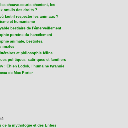
les chauve-souris chantent, les
 ont-ils des droits ?
ù faut-il respecter les animaux ?
isme et humanisme
yable bestiaire de l'émerveillement
ophie porcine du harcèlement
ophie animale, bestioles,
nimales
ittéraires et philosophie féline
es politiques, satiriques et familiers
v : Chien Lodok, l'humaine tyrannie
beau de Max Porter
té
s de la mythologie et des Enfers