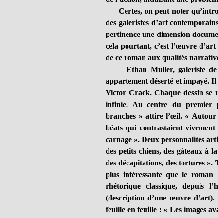
Certes, on peut noter qu’introdu
des galeristes d’art contemporain
pertinence une dimension document
cela pourtant, c’est l’œuvre d’ar
de ce roman aux qualités narratives
Ethan Muller, galeriste de re
appartement déserté et impayé. Il r
Victor Crack. Chaque dessin se 
infinie. Au centre du premier 
branches » attire l’œil. « Autour
béats qui contrastaient vivement 
carnage ». Deux personnalités artis
des petits chiens, des gâteaux à la
des décapitations, des tortures ». 
plus intéressante que le roman 
rhétorique classique, depuis l’
(description d’une œuvre d’art). 
feuille en feuille : « Les images a