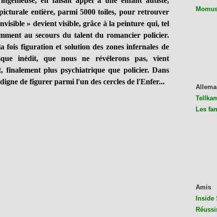
nieuse, en faisait appel à une enfant autiste,
Momus 
picturale entière, parmi 5000 toiles, pour retrouver
nvisible » devient visible, grâce à la peinture qui, tel
amment au secours du talent du romancier policier.
a fois figuration et solution des zones infernales de
ue inédit, que nous ne révélerons pas, vient
, finalement plus psychiatrique que policier. Dans
e digne de figurer parmi l'un des cercles de l'Enfer...
Allema
Tellkam
Les fa
Amis
Inside 
Réussi