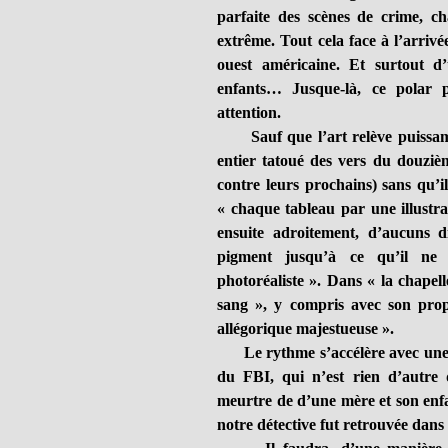
parfaite des scènes de crime, c
extrême. Tout cela face à l’arriv
ouest américaine. Et surtout d
enfants… Jusque-là, ce polar p
attention.
Sauf que l’art relève puissamme
entier tatoué des vers du douzi
contre leurs prochains) sans qu’i
« chaque tableau par une illustra
ensuite adroitement, d’aucuns d
pigment jusqu’à ce qu’il ne r
photoréaliste ». Dans « la chapell
sang », y compris avec son prop
allégorique majestueuse ».
Le rythme s’accélère avec une ef
du FBI, qui n’est rien d’autre 
meurtre de d’une mère et son enfa
notre détective fut retrouvée dans