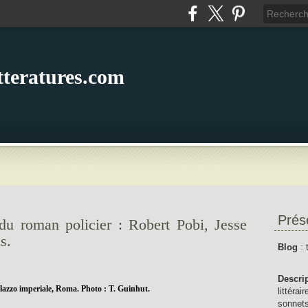
itteratures.com
Prés
 du roman policier : Robert Pobi, Jesse
s.
Blog
: 
Descri
lazzo imperiale, Roma. Photo : T. Guinhut.
littérai
sonnets