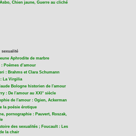
 Asbo, Chien jaune, Guerre au cliché
 sexualité
jeune Aphrodite de marbre
 : Poèmes d’amour
eri : Brahms et Clara Schumann
: La Virgilia
laude Bologne historien de l'amour
ry : De l'amour au XXI° siècle
ophie de l'amour : Ogien, Ackerman
de la poésie érotique
me, pornographie : Pauvert, Roszak,
de
toire des sexualités ; Foucault : Les
de la chair