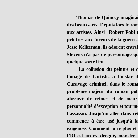
Thomas de Quincey imaginait 
des beaux-arts. Depuis lors le ro
aux artistes. Ainsi Robert Pobi 
peintres aux fureurs de la guerre
Jesse Kellerman, ils adorent entrela
Stevens n'a pas de personnage qui
quelque sorte lieu.
La collusion du peintre et du 
l’image de l’artiste, à l’insta
Caravage criminel, dans le rom
problème majeur du roman polici
abreuvé de crimes et de meurtre
personnalité d’exception et tourm
l’assassin. Jusqu’où aller dans c
commence à être usé jusqu’à l
exigences. Comment faire plus et
FBI est un ex drogué, monstre fro