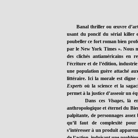
Banal thriller ou œuvre d’art ? 
usant du poncif du sérial killer 
poubeller ce fort roman bien profes
par le New York Times ». Nous ne
des clichés antiaméricains en r
l’écriture et de l’édition, industri
une population guère attaché aux 
littéraire. Ici la morale est dign
Experts
où la science et la sagaci
permet à la justice d’asseoir un é
Dans ces
Visages
, là e
anthropologique et éternel du Bie
palpitante, de personnages assez 
qu’il faut de complexité pour 
s’intéresser à un produit apparem
de l’action, induisant une problém