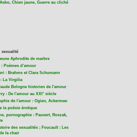
 Asbo, Chien jaune, Guerre au cliché
 sexualité
jeune Aphrodite de marbre
 : Poèmes d’amour
eri : Brahms et Clara Schumann
: La Virgilia
laude Bologne historien de l'amour
ry : De l'amour au XXI° siècle
ophie de l'amour : Ogien, Ackerman
de la poésie érotique
me, pornographie : Pauvert, Roszak,
de
toire des sexualités ; Foucault : Les
de la chair