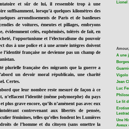
Lionel
entatoire et sûr de lui, il ressemble trop à une
re suffisamment, lorsqu’à quelques kilomètres des
uelques arrondissements de Paris et de banlieues
cendies de voitures, émeutes et pillages, embryons
e, évidemment celés, euphémisés, tolérés de fait, en
heté, l’opportunisme et l’électoralisme du pouvoir
pect dus à une police et à une armée intègres doivent
Amour,
 de l’identité française ne devienne pas un champ de
A une 
anistan.
Borges
 plurielle française des migrants que la guerre a
Guarni
d’abord un devoir moral républicain, une charité
Vigolo 
l. Certes.
Jean C
Luc Fer
ord que leur nombre reste mesuré de façon à ce
Philos
nt, n’effacent l’identité (même polymorphe) du pays
Le lit 
, et plus grave encore, qu’ils n’amènent pas avec eux
Erotis
intolérant contrevenant aux libertés de pensée,
Lestra
iculier féminines, telles qu’elles fondent les Lumières
Une His
 droits de l’homme et du citoyen (sans omettre la
Aveux 