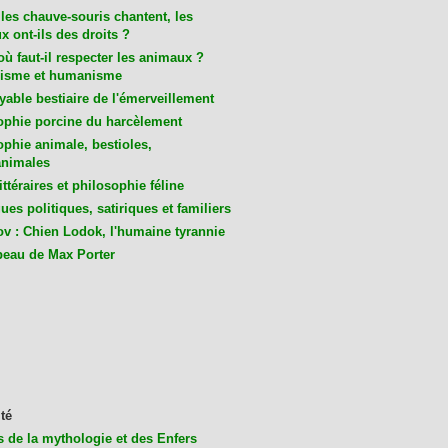
les chauve-souris chantent, les
 ont-ils des droits ?
ù faut-il respecter les animaux ?
isme et humanisme
yable bestiaire de l'émerveillement
ophie porcine du harcèlement
ophie animale, bestioles,
nimales
ittéraires et philosophie féline
es politiques, satiriques et familiers
v : Chien Lodok, l'humaine tyrannie
beau de Max Porter
té
s de la mythologie et des Enfers