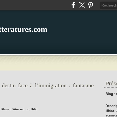
itteratures.com
Prés
n destin face à l’immigration : fantasme
Blog
: 
Descri
 Blaeu :
Atlas maior
, 1665.
littérai
sonnets