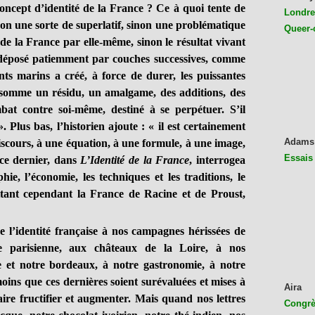
cept d’identité de la France ? Ce à quoi tente de
Londres
n une sorte de superlatif, sinon une problématique
Queer-
de la France par elle-même, sinon le résultat vivant
 déposé patiemment par couches successives, comme
ts marins a créé, à force de durer, les puissantes
n somme un résidu, un amalgame, des additions, des
at contre soi-même, destiné à se perpétuer. S’il
». Plus bas, l’historien ajoute : « il est certainement
Adams
scours, à une équation, à une formule, à une image,
Essais
ce dernier, dans
L’Identité de la France
, interrogea
hie, l’économie, les techniques et les traditions, le
ant cependant la France de Racine et de Proust,
’identité française à nos campagnes hérissées de
ne parisienne, aux châteaux de la Loire, à nos
 et notre bordeaux, à notre gastronomie, à notre
moins que ces dernières soient surévaluées et mises à
Aira
aire fructifier et augmenter. Mais quand nos lettres
Congrès