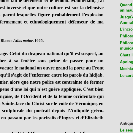
lors fait le défenseur et le témoin. Maintenant, j’ai
Quand 
st inversé et que notre culture est sur la défensive
animaux
, parmi lesquelles figure probablement l’explosion
Jusqu'o
 fermement et ethnologiquement défenseur de ma
Animal
L'incro
Philos
 Blaeu :
Atlas maior
, 1665.
Philos
musica
e. Celui du drapeau national qu’il est suspect, au
Chats l
hiber à sa fenêtre sous peine de passer pour un
Apologu
évacuer le national on ouvre grand la porte au Front
Meshko
u’il s’agit de l’enfermer entre les parois du hidjab,
Le cor
nier, alors que notre police est contrainte de fermer
pens d’une loi qui n’est guère appliquée. C’est bien
ançaise, de l’Occident et de la femme occidentale qui
 la Sainte-face du Christ sur le voile de Véronique, en
t sculpturale du portrait depuis l’Antiquité gréco-
en passant par les portraits d’Ingres et d’Elizabeth
Antiqui
Le sen