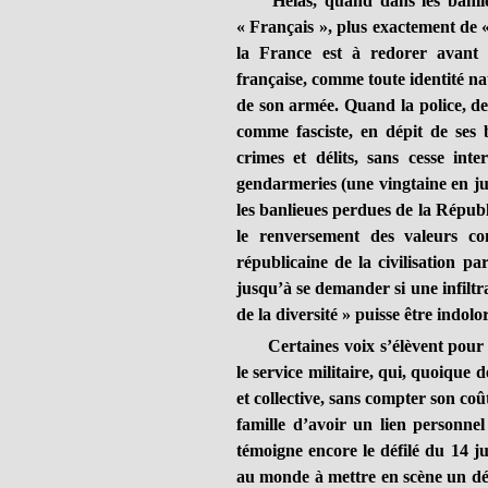
Hélas, quand dans les banlieue
« Français », plus exactement de « 
la France est à redorer avant 
française, comme toute identité nat
de son armée. Quand la police, dep
comme fasciste, en dépit de ses b
crimes et délits, sans cesse inte
gendarmeries (une vingtaine en ju
les banlieues perdues de la Républ
le renversement des valeurs con
républicaine de la civilisation par
jusqu’à se demander si une infiltra
de la diversité » puisse être indol
Certaines voix s’élèvent pour r
le service militaire, qui, quoique dé
et collective, sans compter son c
famille d’avoir un lien personnel
témoigne encore le défilé du 14 ju
au monde à mettre en scène un défi