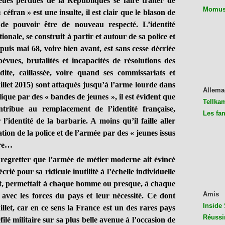
s perdues de la Républiques se faire traiter de
Momus 
céfran » est une insulte, il est clair que le blason de
de pouvoir être de nouveau respecté. L’identité
ionale, se construit à partir et autour de sa police et
uis mai 68, voire bien avant, est sans cesse décriée
évues, brutalités et incapacités de résolutions des
rdite, caillassée, voire quand ses commissariats et
illet 2015) sont attaqués jusqu’à l’arme lourde dans
Allema
ique par des « bandes de jeunes », il est évident que
Tellkam
tribue au remplacement de l’identité française,
Les fa
 l’identité de la barbarie. A moins qu’il faille aller
tion de la police et de l’armée par des « jeunes issus
ore…
egretter que l’armée de métier moderne ait évincé
crié pour sa ridicule inutilité à l’échelle individuelle
oût, permettait à chaque homme ou presque, à chaque
Amis
 avec les forces du pays et leur nécessité. Ce dont
Inside 
illet, car en ce sens la France est un des rares pays
Réussi
lé militaire sur sa plus belle avenue à l’occasion de