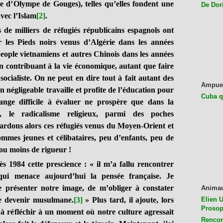
e d’Olympe de Gouges), telles qu’elles fondent une
De Dor
vec l’Islam
[2]
.
milliers de réfugiés républicains espagnols ont
les Pieds noirs venus d’Algérie dans les années
eople vietnamiens et autres Chinois dans les années
 en contribuant à la vie économique, autant que faire
socialiste. On ne peut en dire tout à fait autant des
Ampue
négligeable travaille et profite de l’éducation pour
Cuba q
frange difficile à évaluer ne prospère que dans la
ion, le radicalisme religieux, parmi des poches
ardons alors ces réfugiés venus du Moyen-Orient et
mmes jeunes et célibataires, peu d’enfants, peu de
 ou moins de rigueur !
984 cette prescience : « il m’a fallu rencontrer
qui menace aujourd’hui la pensée française. Je
présenter notre image, de m’obliger à constater
Anima
de devenir musulmane.
[3]
» Plus tard, il ajoute, lors
Elien U
Prosop
à réfléchir à un moment où notre culture agressait
Rencon