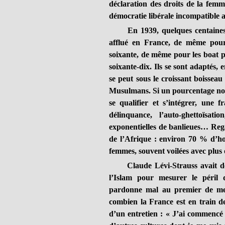
déclaration des droits de la femm
démocratie libérale incompatible a
En 1939, quelques centaines de 
afflué en France, de même pour 
soixante, de même pour les boat p
soixante-dix. Ils se sont adaptés,
se peut sous le croissant boisseau 
Musulmans. Si un pourcentage non 
se qualifier et s’intégrer, une 
délinquance, l’auto-ghettoïsat
exponentielles de banlieues… Reg
de l’Afrique : environ 70 % d’ho
femmes, souvent voilées avec plus
Claude Lévi-Strauss avait dès 1
l’Islam pour mesurer le péril 
pardonne mal au premier de me 
combien la France est en train 
d’un entretien : « J’ai commencé 