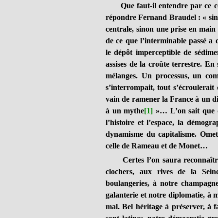
Que faut-il entendre par ce con
répondre Fernand Braudel : « sino
centrale, sinon une prise en main 
de ce que l’interminable passé a
le dépôt imperceptible de sédimen
assises de la croûte terrestre. E
mélanges. Un processus, un comb
s’interrompait, tout s’écroulerait 
vain de ramener la France à un di
à un mythe
[1]
»… L’on sait que 
l’histoire et l’espace, la démograp
dynamisme du capitalisme. Omett
celle de Rameau et de Monet…
Certes l’on saura reconnaître l
clochers, aux rives de la Sei
boulangeries, à notre champagne
galanterie et notre diplomatie, à 
mal. Bel héritage à préserver, à f