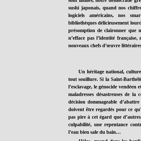
sont latines, notre démocratie gre
sushi japonais, quand nos chiffr
logiciels américains, nos sma
bibliothèques délicieusement lourd
présomption de claironner que 
n’efface pas l’identité française, 
nouveaux chefs d’œuvre littéraire
Un héritage national, culturel
tout souillure. Si la Saint-Barth
l’esclavage, le génocide vendéen et
maladresses désastreuses de la c
décision dommageable d’abattre K
doivent être regardés pour ce qu’
pas pire à cet égard que d’autres
culpabilité, une repentance contr
l’eau bien sale du bain…