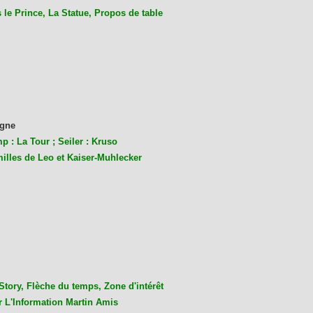
le Prince, La Statue, Propos de table
gne
p : La Tour ; Seiler : Kruso
milles de Leo et Kaiser-Muhlecke
r
Story, Flèche du temps, Zone d'intérêt
r L'Information Martin Amis