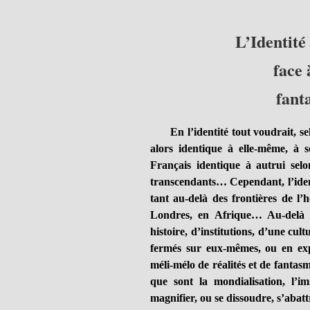
L’Identité
face 
fant
En l’identité tout voudrait, selo
alors identique à elle-même, à s
Français identique à autrui selo
transcendants… Cependant, l’identi
tant au-delà des frontières de l’
Londres, en Afrique… Au-delà d
histoire, d’institutions, d’une cul
fermés sur eux-mêmes, ou en exp
méli-mélo de réalités et de fantasm
que sont la mondialisation, l’im
magnifier, ou se dissoudre, s’abatt