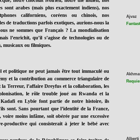
cque, notre chocolat ivoirien, notre thé indien, nos
es sont arabes (mais plus exactement indiens), nos
rtphones californiens, coréens ou chinois, nos
Ajvaz
es de traductions parfois exotiques, aurions-nous la
Fantast
nous ne sommes que Français ? La mondialisation
mais l’enrichit, qu’il s’agisse de technologies ou de
s, musicaux ou filmiques.
 et politique ne peut jamais être tout immaculé ou
Akhma
élémy et la contribution au commerce triangulaire de
Requie
 la Terreur, l’affaire Dreyfus et la collaboration, les
olonisation, le rôle trouble joué au Rwanda et la
adafi en Lybie font partie de notre histoire, ils
ils sont. Sans pourtant que l’identité de la France,
, voire moins infâme, soit obérée par une excessive
e-productive qui consisterait à jeter le bébé avec
Alberti