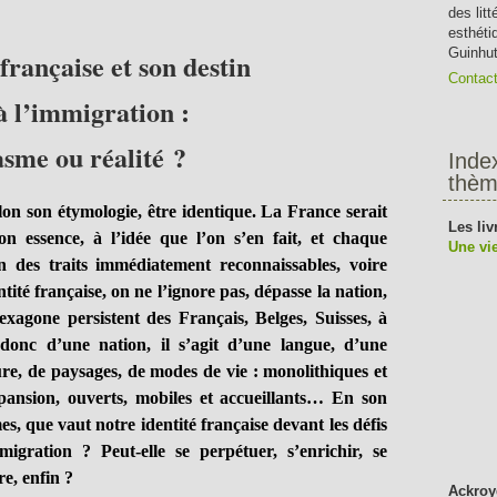
des lit
esthéti
Guinhut
 française et son destin
Contac
à l’immigration :
asme ou réalité ?
Inde
thèm
n son étymologie, être identique. La France serait
Les liv
on essence, à l’idée que l’on s’en fait, et chaque
Une vie
n des traits immédiatement reconnaissables, voire
té française, on ne l’ignore pas, dépasse la nation,
hexagone persistent des Français, Belges, Suisses, à
onc d’une nation, il s’agit d’une langue, d’une
ture, de paysages, de modes de vie : monolithiques et
ansion, ouverts, mobiles et accueillants… En son
es, que vaut notre identité française devant les défis
migration ? Peut-elle se perpétuer, s’enrichir, se
re, enfin ?
Ackroy