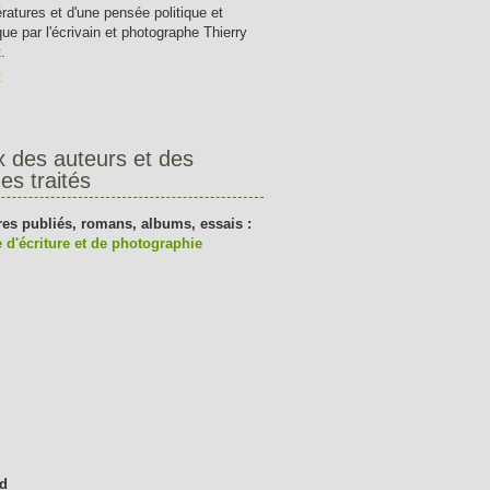
tératures et d'une pensée politique et
que par l'écrivain et photographe Thierry
.
t
x des auteurs et des
es traités
res publiés, romans, albums, essais :
 d'écriture et de photographie
d