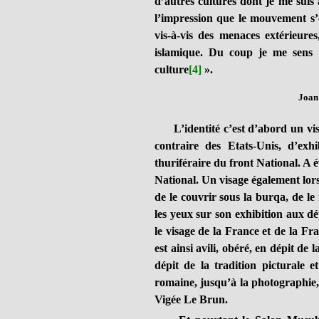
d’autres cultures dont je me suis a
l’impression que le mouvement s’e
vis-à-vis des menaces extérieures
islamique. Du coup je me sens
culture
[4]
».
Joan
L’identité c’est d’abord un visag
contraire des Etats-Unis, d’ex
thuriféraire du front National. A 
National. Un visage également lorsq
de le couvrir sous la burqa, de le 
les yeux sur son exhibition aux dé
le visage de la France et de la Fr
est ainsi avili, obéré, en dépit de
dépit de la tradition picturale e
romaine, jusqu’à la photographie, 
Vigée Le Brun.