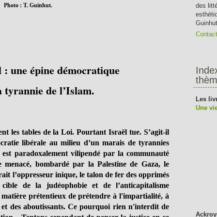
Photo : T. Guinhut.
des lit
esthéti
Guinhut
Contac
l : une épine démocratique
Inde
thèm
 tyrannie de l’Islam.
Les liv
Une vie
nt les tables de la Loi. Pourtant Israël tue. S’agit-il
cratie libérale au milieu d’un marais de tyrannies
aël est paradoxalement vilipendé par la communauté
sse menacé, bombardé par la Palestine de Gaza, le
ait l’oppresseur inique, le talon de fer des opprimés
 cible de la judéophobie et de l’anticapitalisme
la matière prétentieux de prétendre à l'impartialité, à
 et des aboutissants. Ce pourquoi rien n'interdit de
Ackroy