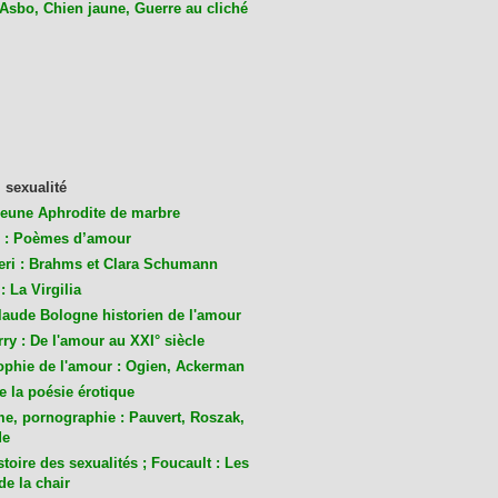
 Asbo, Chien jaune, Guerre au cliché
 sexualité
jeune Aphrodite de marbre
 : Poèmes d’amour
eri : Brahms et Clara Schumann
: La Virgilia
laude Bologne historien de l'amour
ry : De l'amour au XXI° siècle
ophie de l'amour : Ogien, Ackerman
de la poésie érotique
me, pornographie : Pauvert, Roszak,
de
toire des sexualités ; Foucault : Les
de la chair