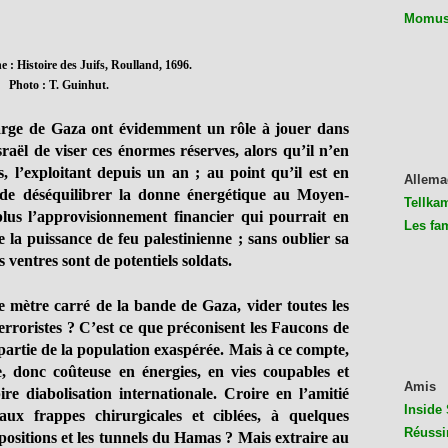
Momus 
e : Histoire des Juifs, Roulland, 1696.
Photo : T. Guinhut.
arge de Gaza ont évidemment un rôle à jouer dans
sraël de viser ces énormes réserves, alors qu’il n’en
 l’exploitant depuis un an ; au point qu’il est en
Allema
 de déséquilibrer la donne énergétique au Moyen-
Tellkam
plus l’approvisionnement financier qui pourrait en
Les fa
 la puissance de feu palestinienne ; sans oublier sa
ventres sont de potentiels soldats.
e mètre carré de la bande de Gaza, vider toutes les
terroristes ? C’est ce que préconisent les Faucons de
 partie de la population exaspérée. Mais à ce compte,
e, donc coûteuse en énergies, en vies coupables et
Amis
ire diabolisation internationale. Croire en l’amitié
Inside 
aux frappes chirurgicales et ciblées, à quelques
Réussi
ositions et les tunnels du Hamas ? Mais extraire au