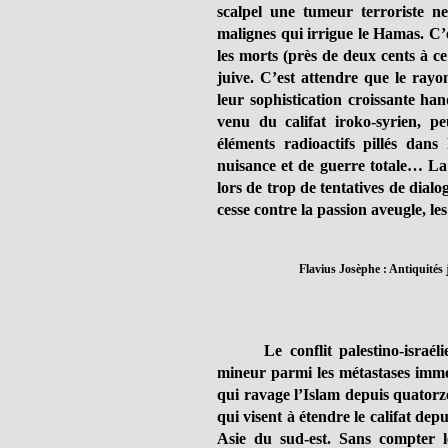
scalpel une tumeur terroriste n
malignes qui irrigue le Hamas. C’e
les morts (près de deux cents à ce 
juive. C’est attendre que le rayo
leur sophistication croissante ha
venu du califat iroko-syrien, p
éléments radioactifs pillés dan
nuisance et de guerre totale… La
lors de trop de tentatives de dial
cesse contre la passion aveugle, le
Flavius Josèphe : Antiquités 
Le conflit palestino-isra
mineur parmi les métastases immen
qui ravage l’Islam depuis quatorze
qui visent à étendre le califat de
Asie du sud-est. Sans compter le