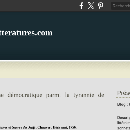
itteratures.com
Prés
ne démocratique parmi la tyrannie de
Blog
: 
Descri
littérai
juives et Guerre des Juifs
, Chauvert-Hérissant, 1756.
sonnets