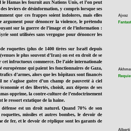
ul le Hamas les fournit aux Nations Unis, et l’on peut
 des leviers de désinformation, y compris lorsque ses
mment que ces frappes soient indolores, mais elles
Ajvaz
re argument pour dénoncer la violence, le prétendu
Fantast
puyant sur la guerre de l’image et de l’information :
yrie sont utilisées sans vergogne pour dénoncer les
 de roquettes (plus de 1400 tirées sur Israël depuis
(venues le plus souvent d’Iran) on est en droit de se
 cet infructueux commerce. De l’aide internationale
é européenne qui paient les fonctionnaires de Gaza,
Akhma
trafics d’armes, alors que les hôpitaux sont financés
Requie
l ne s’agisse guère d’un champ de pauvreté à ciel
’économie et des libertés, choisit, aux dépens de ses
amas opprime, la contre-culture de l’endoctrinement
 le ressort extatique de la haine.
me défense est un droit naturel. Quand 70% de son
 roquettes, missiles et autres bombes, le devoir de
 de fer, et le devoir de réplique sont les garants de
Alberti