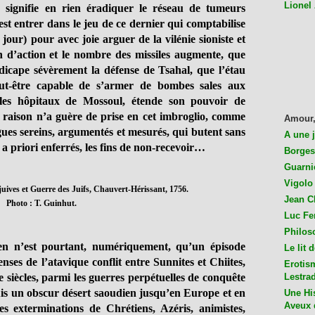
Lionel
e signifie en rien éradiquer le réseau de tumeurs
st entrer dans le jeu de ce dernier qui comptabilise
jour) pour avec joie arguer de la vilénie sioniste et
n d’action et le nombre des missiles augmente, que
ndicape sévèrement la défense de Tsahal, que l’étau
eut-être capable de s’armer de bombes sales aux
s les hôpitaux de Mossoul, étende son pouvoir de
 raison n’a guère de prise en cet imbroglio, comme
Amour,
ogues sereins, argumentés et mesurés, qui butent sans
A une 
s a priori enferrés, les fins de non-recevoir…
Borges
Guarni
Vigolo 
juives et Guerre des Juifs, Chauvert-Hérissant, 1756.
Jean C
Photo : T. Guinhut.
Luc Fer
Philos
élien n’est pourtant, numériquement, qu’un épisode
Le lit 
ses de l’atavique conflit entre Sunnites et Chiites,
Erotis
 siècles, parmi les guerres perpétuelles de conquête
Lestra
puis un obscur désert saoudien jusqu’en Europe et en
Une His
Aveux 
s exterminations de Chrétiens, Azéris, animistes,