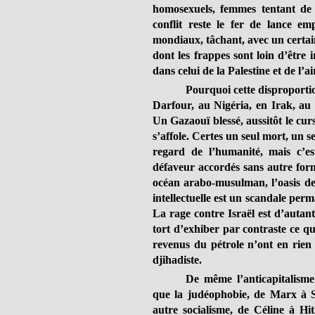
homosexuels, femmes tentant de 
conflit reste le fer de lance e
mondiaux, tâchant, avec un certain 
dont les frappes sont loin d’être
dans celui de la Palestine et de l
Pourquoi cette disproportio
Darfour, au Nigéria, en Irak, au 
Un Gazaouï blessé, aussitôt le curs
s’affole. Certes un seul mort, un se
regard de l’humanité, mais c’es
défaveur accordés sans autre form
océan arabo-musulman, l’oasis de l
intellectuelle est un scandale per
La rage contre Israël est d’autant 
tort d’exhiber par contraste ce que
revenus du pétrole n’ont en rien 
djihadiste.
De même l’anticapitalisme 
que la judéophobie, de Marx à St
autre socialisme, de Céline à Hi