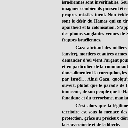
israéliennes sont invérifiables. Se
imaginer combien ils puissent être
propres missiles tuent. Non évide
sont le désir du Hamas qui en ti
apartheid et la colonisation. S’ap
des photos sanglantes venues de S
frappes israéliennes.
Gaza abritant des milliers
janvier), mortiers et autres armes 
demander d’où vient l’argent pour
et en particulier de la communaut
donc alimentent la corruption, les 
par Israël… Ainsi Gaza, quoiqu’i
ouvert, plutôt que le paradis de l
innocents, de son peuple que le H
fanatique et du terrorisme, maniant
C’est alors que la légiti
territoire est sous la menace des
protection, grâce au précieux dôme
la souveraineté et de la liberté.