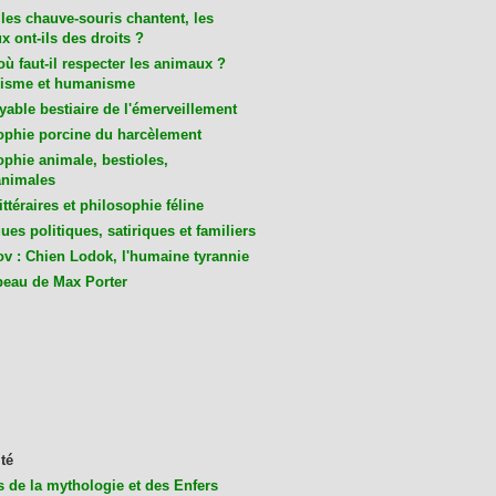
les chauve-souris chantent, les
 ont-ils des droits ?
ù faut-il respecter les animaux ?
isme et humanisme
yable bestiaire de l'émerveillement
ophie porcine du harcèlement
ophie animale, bestioles,
nimales
ittéraires et philosophie féline
es politiques, satiriques et familiers
v : Chien Lodok, l'humaine tyrannie
beau de Max Porter
té
s de la mythologie et des Enfers