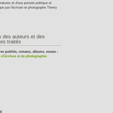
tératures et d'une pensée politique et
que par l'écrivain et photographe Thierry
.
t
x des auteurs et des
es traités
res publiés, romans, albums, essais :
 d'écriture et de photographie
d