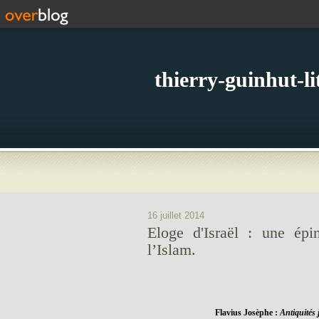
thierry-guinhut-l
16 juillet 2014
Eloge d'Israël : une épi
l’Islam.
Flavius Josèphe :
Antiquités 