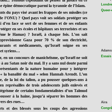
ion...
Tentons cependant de
penser la justice en ce
Londres
ne épine démocratique parmi la tyrannie de l’Islam.
Queer-
nts du pays visé avant les frappes de ses missiles (ce
e l’ONU) ? Quel pays voit ses soldats protéger ses
 d’en face se sert de ses femmes et de ses enfants
rotéger
en ses écoles et hôpitaux
ses terroristes et ses
me le Hamas) ? Israël, à chaque fois. L’on sait
approvisionne Gaza pour 70 % de son électricité,
burants et médicaments, qu’Israël soigne en ses
Adams
 et syriens…
Essais
r, en un concours de manichéisme, qu’Israël ne soit
e à au Satan noir du mal. Il y a sans nul doute parmi
résentants de la nature humaine pour y intégrer
u « la banalité du mal » selon Hannah Arendt. L’on
, de la loi du talion, a pu pousser quelques-uns à
n représailles de trois adolescents juifs enlevés et
ntégrisme de certains fondamentalistes d’un Talmud
pousser à la haine, jusqu’à séparer les hommes des
vers des rues…
Aira
Congrès
rts et des blessés sous les coups des agressions