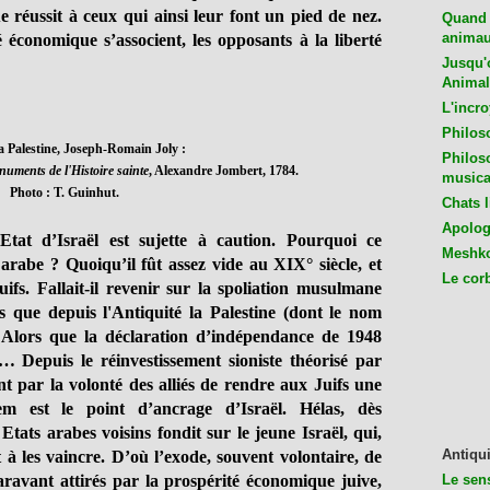
 réussit à ceux qui ainsi leur font un pied de nez.
Quand 
animaux
é économique s’associent, les opposants à la liberté
Jusqu'o
Animal
L'incro
Philos
a Palestine, Joseph-Romain Joly :
Philos
numents de l'Histoire sainte
, Alexandre Jombert, 1784.
musica
Photo : T. Guinhut.
Chats l
Apologu
l’Etat d’Israël est sujette à caution. Pourquoi ce
Meshko
té arabe ?
Quoiqu’il fût assez vide au XIX° siècle, et
Le cor
ifs.
Fallait-il revenir sur la spoliation musulmane
ors que depuis l'Antiquité la Palestine (dont le nom
 ? Alors que la déclaration d’indépendance de 1948
l… Depuis le réinvestissement sioniste théorisé par
 par la volonté des alliés de rendre aux Juifs une
em est le point d’ancrage d’Israël. Hélas, dès
Etats arabes voisins fondit sur le jeune Israël, qui,
Antiqui
 à les vaincre. D’où l’exode, souvent volontaire, de
ravant attirés par la prospérité économique juive,
Le sen