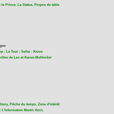
le Prince, La Statue, Propos de table
gne
p : La Tour ; Seiler : Kruso
milles de Leo et Kaiser-Muhlecke
r
Story, Flèche du temps, Zone d'intérêt
r L'Information Martin Amis