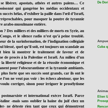
De Dor
se libérer, apostats, athées et autres païens… Ce
mpoisonné qui gangrène les médias occidentaux et
succès hélas, d’exhiber la paille dans l’œil d’Israël,
 irréprochables, pour masquer la poutre de tyrannie
’aire arabo-musulmane entière.
n ? Des milliers et des milliers de morts en Syrie, au
Congo, et le silence radio n’est qu’à peine troublé.
eur de la surinformation, de l’indignation collégiale
Ampue
ul blessé, quel qu’il soit, est toujours un scandale au
Cuba q
t bien là montrer le traitement de faveur et de
e de procès à la Palestine et Israël. Au milieu d’un
a liberté religieuse et de la réussite économique et
manent pour l’obscurantisme et la tyrannie ambiants.
plus forte que ses succès sont grands, car ils ont le
 l’on ne veut pas voir : les échecs alentour, que les
voulu corriger, sinon pour irriguer le prosélytisme
Anima
postmarxiste et international exècre Israël. Parce
Elien U
aline -mais sans oublier la haine du juif chez un
Prosop
tler- ne déteste rien tant que ceux qui démontrent
Rencon