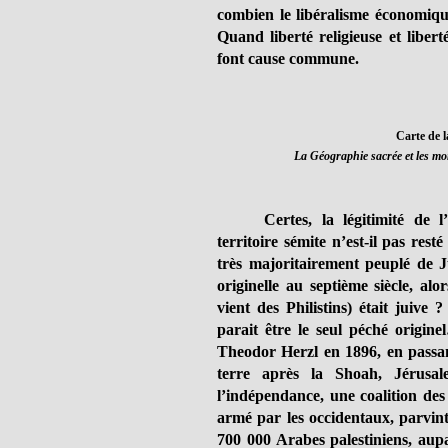
combien le libéralisme économique
Quand liberté religieuse et libert
font cause commune.
Carte de l
La Géographie sacrée et les mo
Certes, la légitimité de 
territoire sémite n’est-il pas res
très majoritairement peuplé de Ju
originelle au septième siècle, al
vient des Philistins) était juive
parait être le seul péché origine
Theodor Herzl en 1896, en passant
terre après la Shoah, Jérusal
l’indépendance, une coalition des 
armé par les occidentaux, parvint
700 000 Arabes palestiniens, aupa