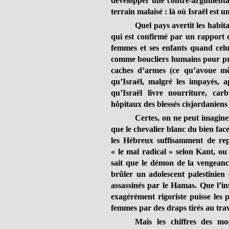
développer une contre-argumentat
terrain malaisé :
là où Israël est u
Quel pays avertit les habita
qui est confirmé par un rapport d
femmes et ses enfants quand celui
comme boucliers humains pour p
caches d’armes (ce qu’avoue mê
qu’Israël, malgré les impayés, 
qu’Israël livre nourriture, car
hôpitaux des blessés cisjordaniens
Certes, on ne peut imagine
que le chevalier blanc du bien fac
les Hébreux suffisamment de rep
« le mal radical » selon Kant, o
sait que le démon de la vengeance
brûler un adolescent palestinien e
assassinés par le Hamas. Que l’i
exagérément rigoriste puisse les 
femmes par des draps tirés au tra
Mais les chiffres des mo