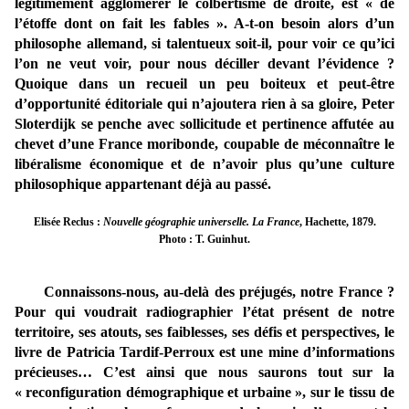
légitimement agglomérer le colbertisme de droite, est « de
l’étoffe dont on fait les fables ». A-t-on besoin alors d’un
philosophe allemand, si talentueux soit-il, pour voir ce qu’ici
l’on ne veut voir, pour nous déciller devant l’évidence ?
Quoique dans un recueil un peu boiteux et peut-être
d’opportunité éditoriale qui n’ajoutera rien à sa gloire, Peter
Sloterdijk se penche avec sollicitude et pertinence affutée au
chevet d’une France moribonde, coupable de méconnaître le
libéralisme économique et de n’avoir plus qu’une culture
philosophique appartenant déjà au passé.
Elisée Reclus :
Nouvelle géographie universelle. La France
, Hachette, 1879.
Photo : T. Guinhut.
Connaissons-nous, au-delà des préjugés, notre France ?
Pour qui voudrait radiographier l’état présent de notre
territoire, ses atouts, ses faiblesses, ses défis et perspectives, le
livre de Patricia Tardif-Perroux est une mine d’informations
précieuses… C’est ainsi que nous saurons tout sur la
« reconfiguration démographique et urbaine », sur le tissu de