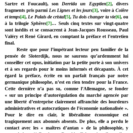
Sartre et Foucault), son
Derrida un Egyptien
[2]
,
divers
fragments pris parmi
Les Lignes et les jours
[3]
, voire à
Colère
et temps
[4]
,
Le Palais de cristal
[5]
,
Tu dois changer ta vie
[6]
, ou
à la trilogie
Sphères
[7]
…
Seuls cinq textes sur vingt-quatre
sont inédits et se consacrent à Jean-Jacques Rousseau, Paul
Valéry et René Girard, en comptant la préface et l’entretien
final.
Reste que pour l’impétrant lecteur peu familier de la
pensée de Sloterdijk, nous ne saurons qu’ardemment lui
conseiller cet opus, initiation par la petite porte à son univers
et à ses regards pour le moins informés et décapants. À cet
égard la préface, écrite en un parfait français par notre
germanique philosophe, n’est en rien tendre pour la France.
Cette dernière n’a pas su, comme l’Allemagne, se fonder
« sur un principe d’autorégulation du marché agencée par
une liberté d’entreprise clairement affranchie des lourdeurs
administratives et autocratiques de l’économie nationalisée ».
Pour le dire en clair, le libéralisme économique est
tragiquement aux abonnés absents. De plus, elle a perdu le
contact avec les « maîtres d’antan » de la philosophie, y