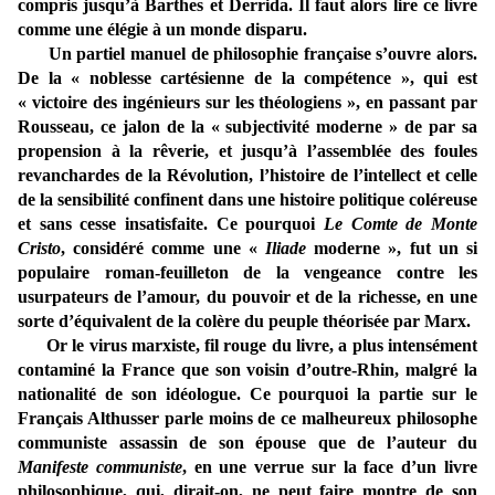
compris jusqu’à Barthes et Derrida. Il faut alors lire ce livre
comme une élégie à un monde disparu.
Un partiel manuel de philosophie française s’ouvre alors.
De la « noblesse cartésienne de la compétence », qui est
« victoire des ingénieurs sur les théologiens », en passant par
Rousseau, ce jalon de la « subjectivité moderne » de par sa
propension à la rêverie, et jusqu’à l’assemblée des foules
revanchardes de la Révolution, l’histoire de l’intellect et celle
de la sensibilité confinent dans une histoire politique coléreuse
et sans cesse insatisfaite. Ce pourquoi
Le Comte de Monte
Cristo
, considéré comme une «
Iliade
moderne », fut un si
populaire roman-feuilleton de la vengeance contre les
usurpateurs de l’amour, du pouvoir et de la richesse, en une
sorte d’équivalent de la colère du peuple théorisée par Marx.
Or le virus marxiste, fil rouge du livre, a plus intensément
contaminé la France que son voisin d’outre-Rhin, malgré la
nationalité de son idéologue. Ce pourquoi la partie sur le
Français Althusser parle moins de ce malheureux philosophe
communiste assassin de son épouse que de l’auteur du
Manifeste communiste
, en une verrue sur la face d’un livre
philosophique, qui, dirait-on, ne peut faire montre de son