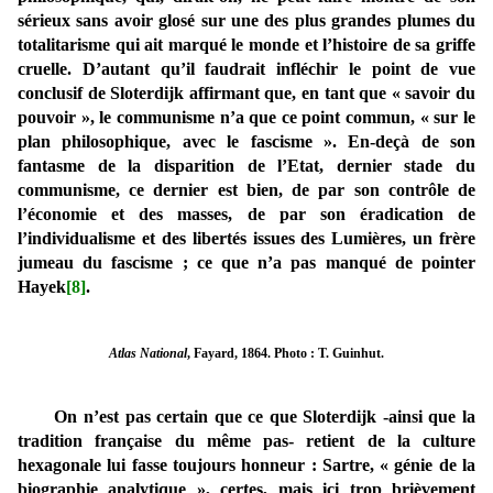
sérieux sans avoir glosé sur une des plus grandes plumes du
totalitarisme qui ait marqué le monde et l’histoire de sa griffe
cruelle. D’autant qu’il faudrait infléchir le point de vue
conclusif de Sloterdijk affirmant que, en tant que « savoir du
pouvoir », le communisme n’a que ce point commun, « sur le
plan philosophique, avec le fascisme ». En-deçà de son
fantasme de la disparition de l’Etat, dernier stade du
communisme, ce dernier est bien, de par son contrôle de
l’économie et des masses, de par son éradication de
l’individualisme et des libertés issues des Lumières, un frère
jumeau du fascisme ; ce que n’a pas manqué de pointer
Hayek
[8]
.
Atlas National
, Fayard, 1864. Photo : T. Guinhut.
On n’est pas certain que ce que Sloterdijk -ainsi que la
tradition française du même pas- retient de la culture
hexagonale lui fasse toujours honneur : Sartre, « génie de la
biographie analytique », certes, mais ici trop brièvement