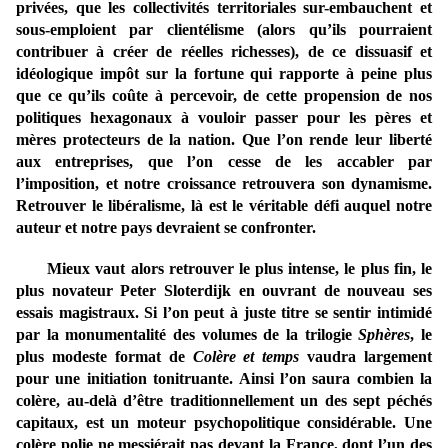
privées, que les collectivités territoriales sur-embauchent et
sous-emploient par clientélisme (alors qu’ils pourraient
contribuer à créer de réelles richesses), de ce dissuasif et
idéologique impôt sur la fortune qui rapporte à peine plus
que ce qu’ils coûte à percevoir, de cette propension de nos
politiques hexagonaux à vouloir passer pour les pères et
mères protecteurs de la nation. Que l’on rende leur liberté
aux entreprises, que l’on cesse de les accabler par
l’imposition, et notre croissance retrouvera son dynamisme.
Retrouver le libéralisme, là est le véritable défi auquel notre
auteur et notre pays devraient se confronter.
Mieux vaut alors retrouver le plus intense, le plus fin, le
plus novateur Peter Sloterdijk en ouvrant de nouveau ses
essais magistraux. Si l’on peut à juste titre se sentir intimidé
par la monumentalité des volumes de la trilogie
Sphères
, le
plus modeste format de
Colère et temps
vaudra largement
pour une initiation tonitruante. Ainsi l’on saura combien la
colère, au-delà d’être traditionnellement un des sept péchés
capitaux, est un moteur psychopolitique considérable. Une
colère polie ne messiérait pas devant la France, dont l’un des