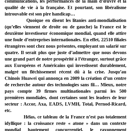
communications, les performances de la main d’œuvre et la
qualité de vie à la française. Et pourtant, son libéralisme
introuvable est son pire handicap…
Quoique en disent les litanies anti-mondialisation
(qu’elles viennent de droite ou de gauche) la France est le
deuxième investisseur économique mondial, quand elle attire
une foule d’entreprises internationales. En effet, 22510 filiales
étrangères sont chez nous présentes, employant un salarié sur
quatre. Il serait plus que juste d’admettre que nous devons
une grand part de notre prospérité à l’étranger, surtout grâce
aux Européens et Américains qui investissent durablement,
malgré un fléchissement récent dû à la crise. Jusqu’au
Chinois Huawei qui annonça en 2009 la création d’un centre
de recherche autour des technologies sans fil… Mieux, notre
pays compte 39 firmes multinationales parmi les 500
premières mondiales, dont certaines sont les leaders de leur
secteur : Accor, Axa, EADS, LVMH, Total, Pernod-Ricard,
etc.
Hélas, ce tableau de la France n’est pas totalement
idyllique : la croissance reste « atone » dans un contexte
mondial hautement concurrentiel, le rayonnement