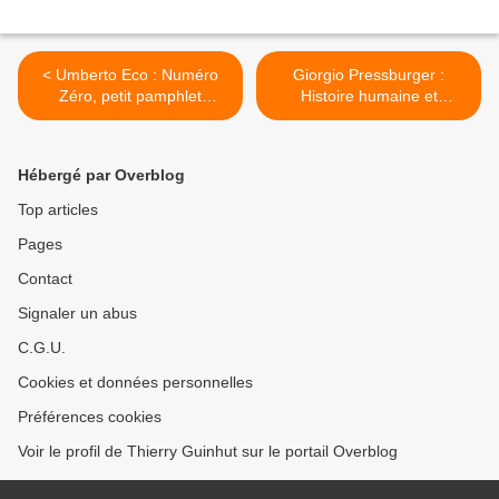
< Umberto Eco : Numéro
Giorgio Pressburger :
Zéro, petit pamphlet
Histoire humaine et
romanesque d’une Italie
inhumaine de l’obscur
pressée par les médias.
royaume des enfers du
XXème siècle et autres
Hébergé par Overblog
Nouvelles triestines. >
Top articles
Pages
Contact
Signaler un abus
C.G.U.
Cookies et données personnelles
Préférences cookies
Voir le profil de Thierry Guinhut sur le portail Overblog