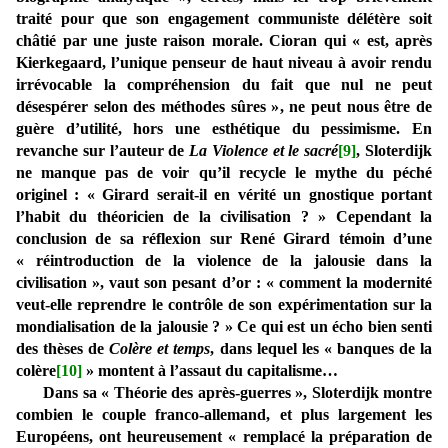
traité pour que son engagement communiste délétère soit
châtié par une juste raison morale. Cioran qui « est, après
Kierkegaard, l’unique penseur de haut niveau à avoir rendu
irrévocable la compréhension du fait que nul ne peut
désespérer selon des méthodes sûres », ne peut nous être de
guère d’utilité, hors une esthétique du pessimisme. En
revanche sur l’auteur de
La Violence et le sacré
[9]
, Sloterdijk
ne manque pas de voir qu’il recycle le mythe du péché
originel : « Girard serait-il en vérité un gnostique portant
l’habit du théoricien de la civilisation ? » Cependant la
conclusion de sa réflexion sur René Girard témoin d’une
« réintroduction de la violence de la jalousie dans la
civilisation », vaut son pesant d’or : « comment la modernité
veut-elle reprendre le contrôle de son expérimentation sur la
mondialisation de la jalousie ? » Ce qui est un écho bien senti
des thèses de
Colère et temps
, dans lequel les « banques de la
colère
[10]
» montent à l’assaut du capitalisme…
Dans sa « Théorie des après-guerres », Sloterdijk montre
combien le couple franco-allemand, et plus largement les
Européens, ont heureusement « remplacé la préparation de