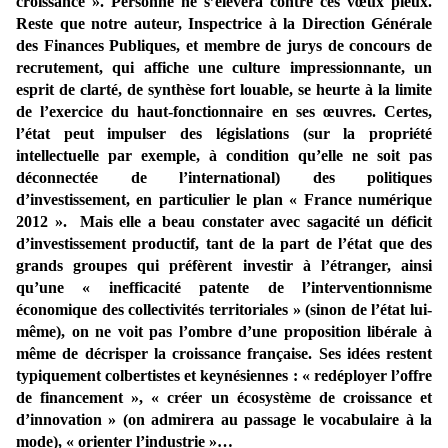
croissance ». Personne ne s’élèvera contre ces vœux pieux.
Reste que notre auteur, Inspectrice à la Direction Générale
des Finances Publiques, et membre de jurys de concours de
recrutement, qui affiche une culture impressionnante, un
esprit de clarté, de synthèse fort louable, se heurte à la limite
de l’exercice du haut-fonctionnaire en ses œuvres. Certes,
l’état peut impulser des législations (sur la propriété
intellectuelle par exemple, à condition qu’elle ne soit pas
déconnectée de l’international) des politiques
d’investissement, en particulier le plan « France numérique
2012 ». Mais elle a beau constater avec sagacité un déficit
d’investissement productif, tant de la part de l’état que des
grands groupes qui préfèrent investir à l’étranger, ainsi
qu’une « inefficacité patente de l’interventionnisme
économique des collectivités territoriales » (sinon de l’état lui-
même), on ne voit pas l’ombre d’une proposition libérale à
même de décrisper la croissance française. Ses idées restent
typiquement colbertistes et keynésiennes : « redéployer l’offre
de financement », « créer un écosystème de croissance et
d’innovation » (on admirera au passage le vocabulaire à la
mode), « orienter l’industrie »…