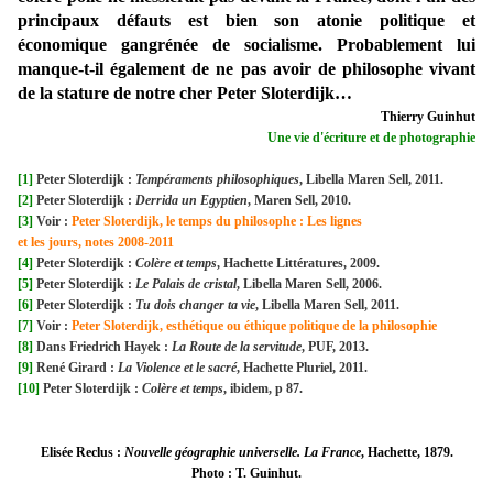
principaux défauts est bien son atonie politique et
économique gangrénée de socialisme. Probablement lui
manque-t-il également de ne pas avoir de philosophe vivant
de la stature de notre cher Peter Sloterdijk…
Thierry Guinhut
Une vie d'écriture et de photographie
[1]
Peter Sloterdijk :
Tempéraments philosophiques
, Libella Maren Sell, 2011.
[2]
Peter Sloterdijk :
Derrida un Egyptien
, Maren Sell, 2010.
[3]
Voir :
Peter Sloterdijk, le temps du philosophe : Les lignes
et les jours, notes 2008-2011
[4]
Peter Sloterdijk :
Colère et temps
, Hachette Littératures, 2009.
[5]
Peter Sloterdijk :
Le Palais de cristal
, Libella Maren Sell, 2006.
[6]
Peter Sloterdijk :
Tu dois changer ta vie
, Libella Maren Sell, 2011.
[7]
Voir :
Peter Sloterdijk, esthétique ou éthique politique de la philosophie
[8]
Dans Friedrich Hayek :
La Route de la servitude
, PUF, 2013.
[9]
René Girard :
La Violence et le sacré
, Hachette Pluriel, 2011.
[10]
Peter Sloterdijk :
Colère et temps
, ibidem, p 87.
Elisée Reclus :
Nouvelle géographie universelle. La France
, Hachette, 1879.
Photo : T. Guinhut.