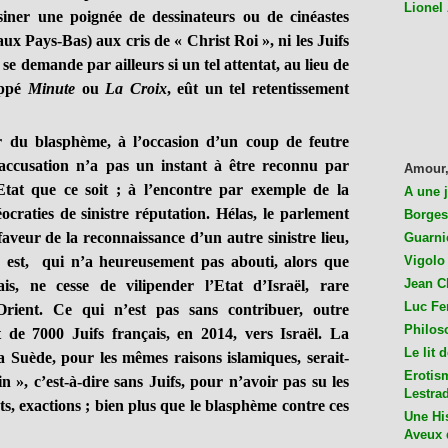
Lionel
siner une poignée de dessinateurs ou de cinéastes
Pays-Bas) aux cris de « Christ Roi », ni les Juifs
se demande par ailleurs si un tel attentat, au lieu de
appé
Minute
ou
La Croix
, eût un tel retentissement
 blasphème, à l’occasion d’un coup de feutre
’accusation n’a pas un instant à être reconnu par
Amour,
 Etat que ce soit ; à l’encontre par exemple de la
A une 
craties de sinistre réputation. Hélas, le parlement
Borges
faveur de la reconnaissance d’un autre sinistre lieu,
Guarni
en est,
qui n’a heureusement pas abouti, alors que
Vigolo 
Jean C
çais, ne cesse de vilipender
l’Etat d’Israël, rare
Luc Fer
Orient. Ce qui n’est pas sans contribuer, outre
Philos
t de 7000 Juifs français, en 2014, vers Israël. La
Le lit 
 Suède, pour les mêmes raisons islamiques, serait-
Erotis
n », c’est-à-dire sans Juifs, pour n’avoir pas su les
Lestra
ts, exactions ; bien plus que le blasphème contre ces
Une His
Aveux 