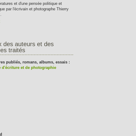
tératures et d'une pensée politique et
que par l'écrivain et photographe Thierry
.
t
x des auteurs et des
es traités
res publiés, romans, albums, essais :
 d'écriture et de photographie
d