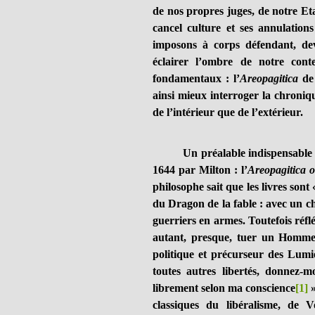
de nos propres juges, de notre Eta
cancel culture et ses annulation
imposons à corps défendant, dev
éclairer l’ombre de notre cont
fondamentaux : l’
Areopagitica
de 
ainsi mieux interroger la chroni
de l’intérieur que de l’extérieur.
Un préalable indispensable à no
1644 par Milton : l’
Areopagitica o
philosophe sait que les livres sont
du Dragon de la fable : avec un ch
guerriers en armes. Toutefois réflé
autant, presque, tuer un Homme 
politique et précurseur des Lumiè
toutes autres libertés, donnez-m
librement selon ma conscience
[1]
»
classiques du libéralisme, de 