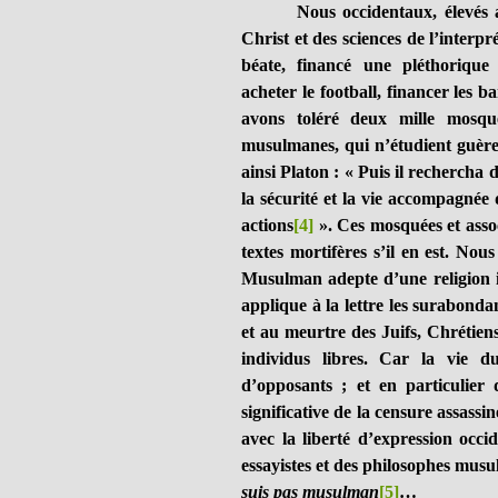
Nous occidentaux, élevés au l
Christ et des sciences de l’interp
béate, financé une pléthorique
acheter le football, financer les b
avons toléré deux mille mosqué
musulmanes, qui n’étudient guèr
ainsi Platon : « Puis il rechercha 
la sécurité et la vie accompagnée
actions
[4]
». Ces mosquées et asso
textes mortifères s’il en est. Nou
Musulman adepte d’une religion 
applique à la lettre les surabonda
et au meurtre des Juifs, Chrétien
individus libres. Car la vie 
d’opposants ; et en particulier 
significative de la censure assassin
avec la liberté d’expression occ
essayistes et des philosophes mu
suis pas musulman
[5]
…