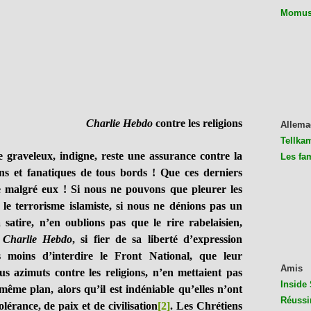
Momus 
Charlie Hebdo
contre les religions
Allema
Tellkam
leux, indigne, reste une assurance contre la
Les fa
ains et fanatiques de tous bords ! Que ces derniers
e malgré eux ! Si nous ne pouvons que pleurer les
 le terrorisme islamiste, si nous ne dénions pas un
a satire, n’en oublions pas que le rire rabelaisien,
e
Charlie Hebdo
, si fier de sa liberté d’expression
s moins d’interdire le Front National, que leur
Amis
s azimuts contre les religions, n’en mettaient pas
Inside 
même plan, alors qu’il est indéniable qu’elles n’ont
Réussi
lérance, de paix et de civilisation
[2]
. Les Chrétiens