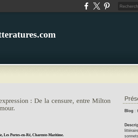
itteratures.com
Prés
expression : De la censure, entre Milton
mmour.
Blog
: 
Descri
littérai
ie, Les Portes-en-Ré, Charente-Maritime.
sonnets