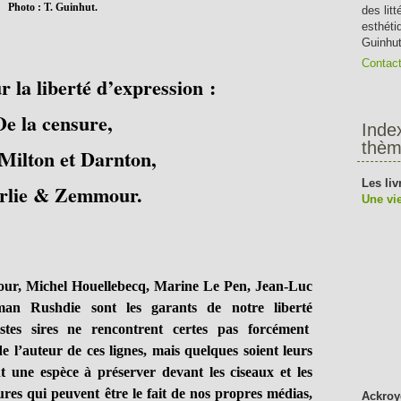
Photo : T. Guinhut.
des lit
esthéti
Guinhut
Contac
 la liberté d’expression :
De la censure,
Inde
thèm
 Milton et Darnton,
Les liv
rlie & Zemmour.
Une vie
 Michel Houellebecq, Marine Le Pen, Jean-Luc
n Rushdie sont les garants de notre liberté
istes sires ne rencontrent certes pas forcément
e l’auteur de ces lignes, mais quelques soient leurs
ent une espèce à préserver devant les ciseaux et les
res qui peuvent être le fait de nos propres médias,
Ackroy