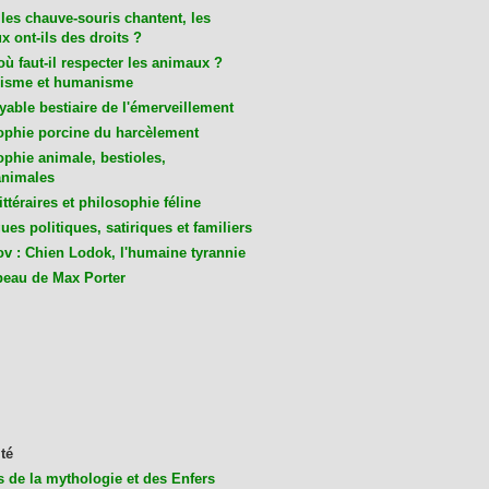
les chauve-souris chantent, les
 ont-ils des droits ?
ù faut-il respecter les animaux ?
isme et humanisme
yable bestiaire de l'émerveillement
ophie porcine du harcèlement
ophie animale, bestioles,
nimales
ittéraires et philosophie féline
es politiques, satiriques et familiers
v : Chien Lodok, l'humaine tyrannie
beau de Max Porter
té
s de la mythologie et des Enfers