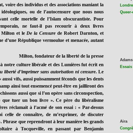
t,
voire des individus et des associations maniant la
Londres
s idéologiques,
ou de l’autocensure que nous nous
Queer-
ant celle mortelle de l’Islam obscurantiste. Pour
emporain, ne faut-il pas recourir à deux livres
Milton et le
De la Censure
de Robert Darnton, et
que d’une République vermoulue et menacée, autant
Milton, fondateur de la liberté de la presse
Adams
tre culture libérale et des Lumières fut écrit en
Essais
u liberté d’imprimer sans autorisation ni censure
. Le
 « aussi vifs, aussi puissamment féconds que les dents
amp ainsi tout ensemencé peut-être en jailliront des
chissons aussi que si l’on opère sans circonspection,
que tuer un bon livre ». Ce père du libéralisme
res réclamait à l’acmé de son essai : « Par-dessus
oi celle de connaître, de m’exprimer, de discuter
. Phrase que reprendront à leur manière les grands
Aira
Congrès
Voltaire à Tocqueville, en passant par Benjamin