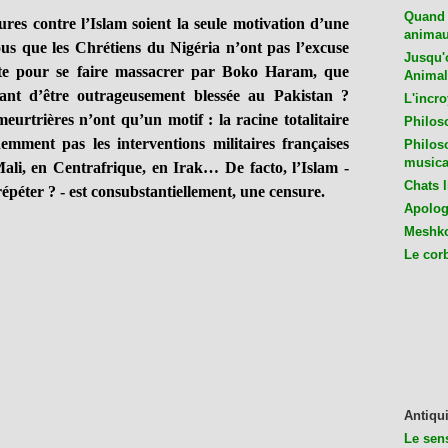
Quand 
 contre l’Islam soient la seule motivation d’une
animaux
ous que les Chrétiens du Nigéria n’ont pas l’excuse
Jusqu'o
te pour se faire massacrer par Boko Haram, que
Animal
ant d’être outrageusement blessée au Pakistan ?
L'incro
eurtrières n’ont qu’un motif : la racine totalitaire
Philos
emment pas les interventions militaires françaises
Philos
musica
 Mali, en Centrafrique, en Irak… De facto, l’Islam -
Chats l
répéter ? - est consubstantiellement, une censure.
Apologu
Meshko
Le cor
Antiqui
Le sen