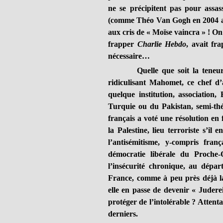
ne se précipitent pas pour assas
(comme Théo Van Gogh en 2004 aux 
aux cris de « Moïse vaincra » ! On 
frapper
Charlie Hebdo
, avait fr
nécessaire…
Quelle que soit la teneur du
ridiculisant Mahomet, ce chef d
quelque institution, association,
Turquie ou du Pakistan, semi-théo
français a voté une résolution en 
la Palestine, lieu terroriste s’il 
l’antisémitisme, y-compris fran
démocratie libérale du Proche-
l’insécurité chronique, au dépar
France, comme à peu près déjà la
elle en passe de devenir « Juderei
protéger de l’intolérable ? Attenta
derniers.