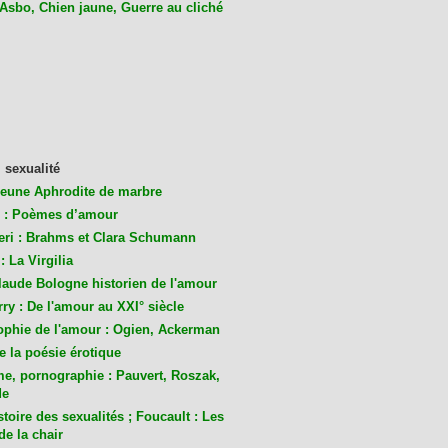
 Asbo, Chien jaune, Guerre au cliché
 sexualité
jeune Aphrodite de marbre
 : Poèmes d’amour
eri : Brahms et Clara Schumann
: La Virgilia
laude Bologne historien de l'amour
ry : De l'amour au XXI° siècle
ophie de l'amour : Ogien, Ackerman
de la poésie érotique
me, pornographie : Pauvert, Roszak,
de
toire des sexualités ; Foucault : Les
de la chair