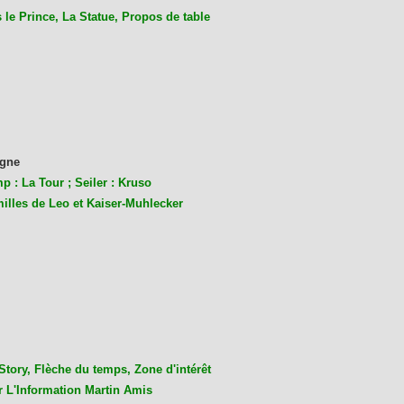
le Prince, La Statue, Propos de table
gne
p : La Tour ; Seiler : Kruso
milles de Leo et Kaiser-Muhlecke
r
Story, Flèche du temps, Zone d'intérêt
r L'Information Martin Amis