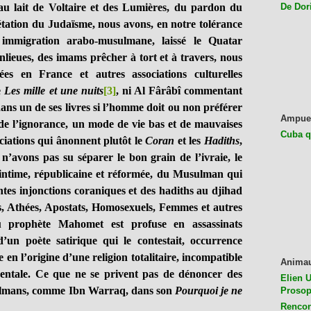
ait de Voltaire et des Lumières, du pardon du
De Dor
rétation du Judaïsme, nous avons, en notre tolérance
 immigration arabo-musulmane, laissé le Quatar
anlieues, des imams prêcher à tort et à travers, nous
es en France et autres associations culturelles
e
Les mille et une nuits
[3]
, ni Al Fârâbî commentant
dans un de ses livres si l’homme doit ou non préférer
Ampue
 de l’ignorance, un mode de vie bas et de mauvaises
Cuba q
ciations qui ânonnent plutôt le
Coran
et les
Hadiths
,
s n’avons pas su séparer le bon grain de l’ivraie, le
intime, républicaine et réformée, du Musulman qui
ntes injonctions coraniques et des hadiths au djihad
s, Athées, Apostats, Homosexuels, Femmes et autres
du prophète Mahomet est profuse en assassinats
d’un poète satirique qui le contestait, occurrence
e en l’origine d’une religion totalitaire, incompatible
Anima
identale. Ce que ne se privent pas de dénoncer des
Elien U
sulmans, comme Ibn Warraq, dans son
Pourquoi je ne
Prosop
Rencon