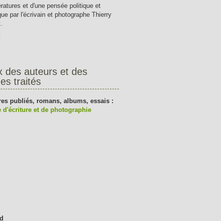
tératures et d'une pensée politique et
que par l'écrivain et photographe Thierry
.
t
x des auteurs et des
es traités
res publiés, romans, albums, essais :
 d'écriture et de photographie
d