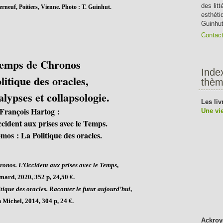
des lit
rneuf, Poitiers, Vienne. Photo : T. Guinhut.
esthéti
Guinhut
Contac
emps de Chronos
Inde
olitique des oracles,
thèm
lypses et collapsologie.
Les liv
François Hartog :
Une vie
ident aux prises avec le Temps.
mos : La Politique des oracles.
ronos. L’Occident aux prises avec le Temps
,
mard, 2020, 352 p, 24,50 €.
tique des oracles. Raconter le futur aujourd’hui
,
 Michel, 2014, 304 p, 24 €.
Ackroy