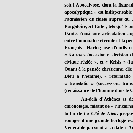
soit l’Apocalypse, dont la figurat
apocalyptique » est indispensable à
l’admission du fidèle auprès du J
Purgatoire, à l’Enfer, tels qu’ils o
Dante. Ainsi une articulation aug
entre l’immuable éternité et la pé
François Hartog use d'outils co
« Kairos
»
(occasion et décision c
civique réglée », et « Krisis » (j
Quant à la pensée chrétienne, ell
Dieu à l’homme), « reformatio
« translatio » (succession, tran
(renaissance de l’homme dans le Ch
Au-delà d’Athènes et de 
chronologie, faisant de « l’Incarn
la fin de
La Cité de Dieu
, propo
rouages d’une grande horloge esch
Vénérable parvient à la date « A