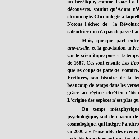
un hérétique, comme Isaac La P
découverts, soutint qu’Adam n’é
chronologie. Chronologie à laquelle
Notons l’échec de la Révoluti
calendrier qui n’a pas dépassé l’a
Mais, quelque part entr
universelle
, et la gravitation univ
car le scientifique pose « le tem
de 1687. Ces sont ensuite
Les Epo
que les coups de patte de Voltaire,
Ecritures, son histoire de la ter
beaucoup de temps dans les verset
grâce au régime chrétien d’hist
L’origine des espèces n’est plus gu
Du temps métaphysique
psychologique, soit de chacun de
cosmologique, qui intègre l’anthr
en 2000 à « l’ensemble des événem
activités humaines ont une incidenc