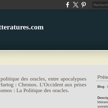
itteratures.com
Prés
olitique des oracles, entre apocalypses
 Hartog : Chronos. L’Occident aux prises
Blog
: 
omos : La Politique des oracles.
Descri
littérai
sonnets