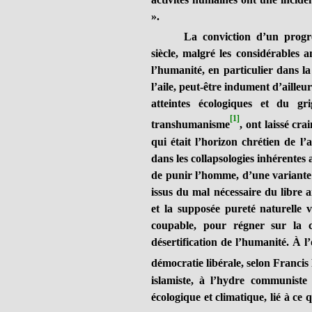
».
La conviction d’un progrè
siècle, malgré les considérables 
l’humanité, en particulier dans l
l’aile, peut-être indument d’ailleu
atteintes écologiques et du gr
[1]
transhumanisme
, ont laissé cr
qui était l’horizon chrétien de l’
dans les collapsologies inhérentes 
de punir l’homme, d’une variante d
issus du mal nécessaire du libre a
et la supposée pureté naturelle
coupable, pour régner sur la c
désertification de l’humanité. À l’
démocratie libérale, selon Franc
islamiste, à l’hydre communiste
écologique et climatique, lié à ce q