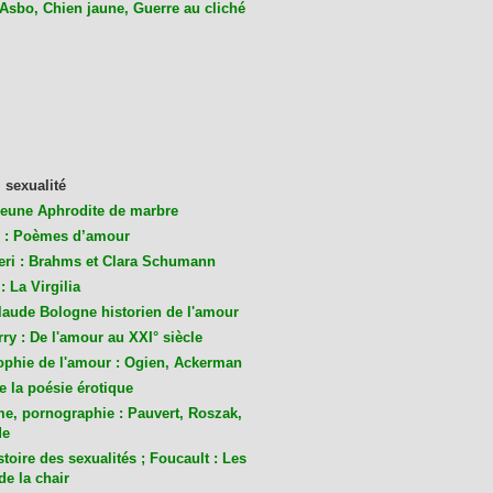
 Asbo, Chien jaune, Guerre au cliché
 sexualité
jeune Aphrodite de marbre
 : Poèmes d’amour
eri : Brahms et Clara Schumann
: La Virgilia
laude Bologne historien de l'amour
ry : De l'amour au XXI° siècle
ophie de l'amour : Ogien, Ackerman
de la poésie érotique
me, pornographie : Pauvert, Roszak,
de
toire des sexualités ; Foucault : Les
de la chair