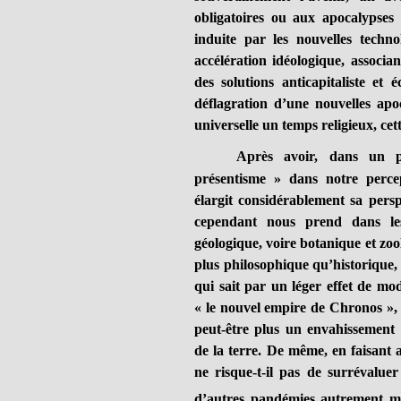
obligatoires ou aux apocalypses
induite par les nouvelles technol
accélération idéologique, associa
des solutions anticapitaliste et 
déflagration d’une nouvelles apoc
universelle un temps religieux, cett
Après avoir, dans un p
présentisme » dans notre perc
élargit considérablement sa pers
cependant nous prend dans les
géologique, voire botanique et zool
plus philosophique qu’historique, 
qui sait par un léger effet de mod
« le nouvel empire de Chronos », 
peut-être plus un envahissement
de la terre. De même, en faisant 
ne risque-t-il pas de surrévalue
d’autres pandémies autrement mo