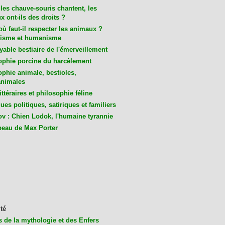
les chauve-souris chantent, les
 ont-ils des droits ?
ù faut-il respecter les animaux ?
isme et humanisme
yable bestiaire de l'émerveillement
ophie porcine du harcèlement
ophie animale, bestioles,
nimales
ittéraires et philosophie féline
es politiques, satiriques et familiers
v : Chien Lodok, l'humaine tyrannie
beau de Max Porter
té
s de la mythologie et des Enfers