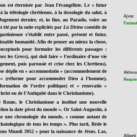
ion est éternisée par Jean l’évangéliste. Le « futur
 la téléologie chrétienne, à la doxologie du salut, à
Ajvaz
ugement dernier, et, in fine, au Paradis, voire au
Fantast
nt été par la suite explicités par
La Divine comédie
de
ustinienne s’établit entre passé, présent et futur,
rissable humanité. Afin de penser au mieux la chose,
nceptuels pour formuler les différents passages :
hez les Grecs), qui doit faire « l’ordinaire d’une vie
ugement, puis parousie et crise chez les Chrétiens).
e se déplie en « accommodatio
» (accommodement de
Akhma
 » (réforme pour accommoder Dieu à l’homme),
Requie
sformation de l’ordre politique) et « renovatio »
rist ou de l’Antiquité dans le Christianisme).
Rome, le Christianisme a institué une nouvelle
ation la date pivot du monde ». Or Saint-Augustin, à
se une chronologie du monde, « comme autant de
atologique de tous les temps ». Plus tard, Bède le
nno Mundi 3952 » pour la naissance de Jésus. Las,
Alberti