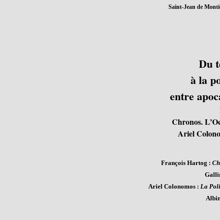
Saint-Jean de Montie
Du t
à la p
entre apoca
Chronos. L’Occ
Ariel Colono
François Hartog :
Ch
Galli
Ariel Colonomos :
La Poli
Albin