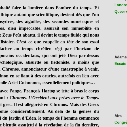
Londres
haité faire la lumière dans l’ombre du temps. Et
Queer-
thique autant que scientifique, devient dès que l’on
psydres, des aiguilles, des secondes numériques et
s, dieu impeccable, assurait son immobilité en
 Zeus l’eût abattu, il devint le temps fluide qui nous
Histoire. C’est ce que rappelle en tête de son essai
tacher au temps chrétien régi par l’horizon de
porains occidentaux, qui ont jeté Dieu par-dessus
Adams
ychologique, absurde ou hédoniste, à moins que
Essais
 Chronos, annonciateur d’une catastrophe à venir.
on en se fiant à des oracles, autrefois en lien avec
voile Ariel Colonomos, essentiellement politiques…
c l’ange, François Hartog se jette à bras le corps
ant :
Chronos. L’Occident aux prises avec le Temps
.
t grec. Il est allégorisé en Chronos. Mais des Grecs
volue considérablement. Au-delà de la genèse du
Aira
nal du jardin d’Eden, le temps de l’homme commence
Congrès
bientôt assujetti à la révélation de la fin dernière,