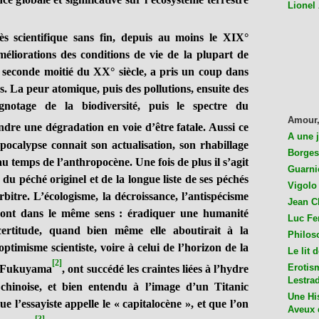
Lionel
s scientifique sans fin, depuis au moins le XIX°
améliorations des conditions de vie de la plupart de
a seconde moitié du XX° siècle, a pris un coup dans
rs. La peur atomique, puis des pollutions, ensuite des
ignotage de la biodiversité, puis le spectre du
Amour,
aindre une dégradation en voie d’être fatale. Aussi ce
A une 
apocalypse connait son actualisation, son rhabillage
Borges
au temps de l’anthropocène. Une fois de plus il s’agit
Guarni
u péché originel et de la longue liste de ses péchés
Vigolo 
rbitre. L’écologisme, la décroissance, l’antispécisme
Jean C
 vont dans le même sens : éradiquer une humanité
Luc Fer
ertitude, quand bien même elle aboutirait à la
Philos
optimisme scientiste, voire à celui de l’horizon de la
Le lit 
[2]
Erotis
is Fukuyama
, ont succédé les craintes liées à l’hydre
Lestra
 chinoise, et bien entendu à l’image d’un Titanic
Une His
ue l’essayiste appelle le « capitalocène », et que l’on
Aveux 