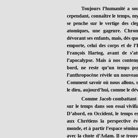
Toujours l’humanité a sou
cependant, connaître le temps, my
se penche sur le vertige des cle
atomiques, une gageure. Chrono
dévorant ses enfants, mais, dès que
emporte, celui des corps et de l’
François Hartog, avant de s’at
l’apocalypse. Mais à nos contem
bord, ne reste qu’un temps ps
l’anthropocène révèle un nouveau
Comment savoir où nous allons, sin
le dieu, aujourd’hui, comme le dé
Comme Jacob combattant ave
sur le temps dans son essai vivifi
D’abord, en Occident, le temps es
aux Chrétiens la perspective é
monde, et à partir l’espace sémi
avec la chute d’Adam. Il se trouve 