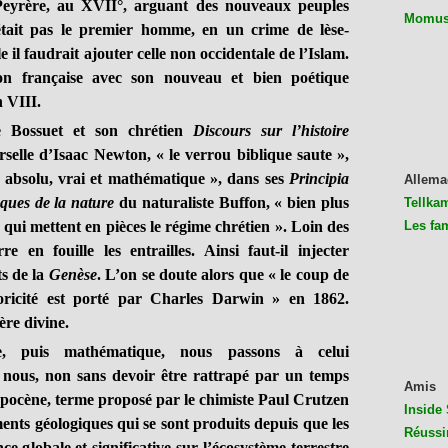
eyrère, au XVII°, arguant des nouveaux peuples
Momus 
tait pas le premier homme, en un crime de lèse-
 il faudrait ajouter celle non occidentale de l’Islam.
on française avec son nouveau et bien poétique
n VIII.
e Bossuet et son chrétien
Discours sur l’histoire
erselle d’Isaac Newton, « le verrou biblique saute »,
ps absolu, vrai et mathématique », dans ses
Principia
Allema
ques de la nature
du naturaliste Buffon, « bien plus
Tellkam
 qui mettent en pièces le régime chrétien ». Loin des
Les fa
re en fouille les entrailles. Ainsi faut-il injecter
s de la
Genèse
. L’on se doute alors que « le coup de
oricité est porté par Charles Darwin » en 1862.
ère divine.
, puis mathématique, nous passons à celui
 nous, non sans devoir être rattrapé par un temps
Amis
opocène, terme proposé par le chimiste Paul Crutzen
Inside 
ents géologiques qui se sont produits depuis que les
Réussi
e globale et significative sur l’écosystème terrestre