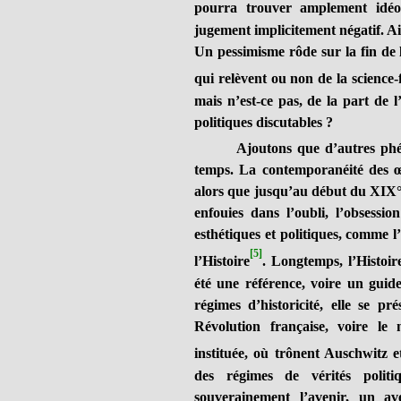
pourra trouver amplement idéo
jugement implicitement négatif. Ain
Un pessimisme rôde sur la fin de 
qui relèvent ou non de la science-f
mais n’est-ce pas, de la part de 
politiques discutables ?
Ajoutons que d’autres ph
temps. La contemporanéité des œu
alors que jusqu’au début du XIX° 
enfouies dans l’oubli, l’obsessi
esthétiques et politiques, comme l
[5]
l’Histoire
. Longtemps, l’Histoire
été une référence, voire un guid
régimes d’historicité, elle se pr
Révolution française, voire le
instituée, où trônent Auschwitz e
des régimes de vérités politi
souverainement l’avenir, un a