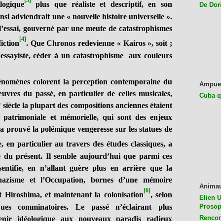
[3]
logique
plus que réaliste et descriptif, en son
De Dor
si adviendrait une « nouvelle histoire universelle ».
l’essai, gouverné par une meute de catastrophismes
[4]
iction
. Que Chronos redevienne « Kairos », soit ;
l’essayiste, céder à un catastrophisme aux couleurs
énomènes colorent la perception contemporaine du
Ampue
vres du passé, en particulier de celles musicales,
Cuba q
siècle la plupart des compositions anciennes étaient
on patrimoniale et mémorielle, qui sont des enjeux
’a prouvé la polémique vengeresse sur les statues de
, en particulier au travers des études classiques, a
e du présent. Il semble aujourd’hui que parmi ces
ésentifie, en n’allant guère plus en arrière que la
 nazisme et l’Occupation, bornes d’une mémoire
Anima
[6]
t Hiroshima, et maintenant la colonisation
, selon
Elien U
ques comminatoires. Le passé n’éclairant plus
Prosop
Rencon
venir idéologique aux nouveaux paradis radieux