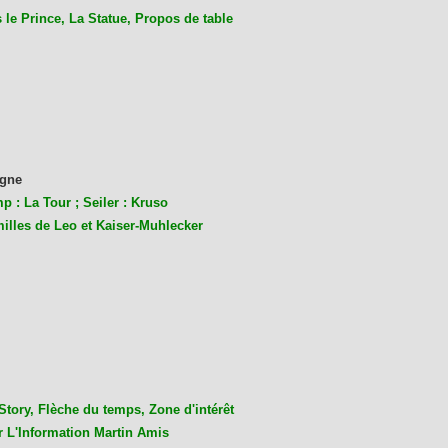
le Prince, La Statue, Propos de table
gne
p : La Tour ; Seiler : Kruso
milles de Leo et Kaiser-Muhlecke
r
Story, Flèche du temps, Zone d'intérêt
r L'Information Martin Amis