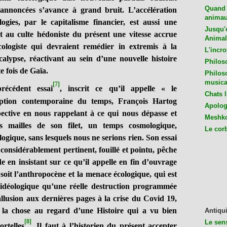
Quand 
 annoncées s’avance à grand bruit. L’accélération
animaux
ogies, par le capitalisme financier, est aussi une
Jusqu'o
nt au culte hédoniste du présent une vitesse accrue
Animal
écologiste qui devraient remédier in extremis à la
L'incro
alypse, réactivant au sein d’une nouvelle histoire
Philos
e fois de Gaïa.
Philos
musica
[7]
récédent essai
, inscrit ce qu’il appelle « le
Chats l
eption contemporaine du temps, François Hartog
Apologu
pective en nous rappelant à ce qui nous dépasse et
Meshko
 mailles de son filet, un temps cosmologique,
Le cor
ogique, sans lesquels nous ne serions rien. Son essai
considérablement pertinent, fouillé et pointu, pêche
e en insistant sur ce qu’il appelle en fin d’ouvrage
soit l’anthropocène et la menace écologique, qui est
 idéologique qu’une réelle destruction programmée
allusion aux dernières pages à la crise du Covid 19,
r la chose au regard d’une Histoire qui a vu bien
Antiqui
[8]
Le sen
rtelles
. Il faut à l’historien du présent accepter