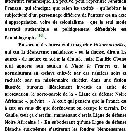
littérature romanesque. La preuve, pour reprendre Jonathan
Franzen, qui témoigne que selon les excités « qu’habiter la
subjectivité d’un personnage différent de l’auteur est un acte
d’appropriation, voire de colonialisme ; que le seul mode
narratif authentique et politiquement défendable est
[10]
l’autobiographie
».
En sortant des bureaux du magazine
Valeurs actuelles
,
qui eut la désastreuse maladresse - ou la finesse, diront les
autres - de mettre en scène la députée noire Danièle Obono
(qui apporta son soutien à
Nique la France
) en la
portraiturant en esclave enlevée par des négriers noirs et
rachetée par un missionnaire chrétien dans une fiction
illustrée, bureaux illégalement investis en guise de
protestation, le porte-parole de la « Ligue de défense Noire
Africaine », prévint : « À ceux qui pensent que la France est
à eux on vous dit que dorénavant on occupe le terrain. De
Gaulle, tout ça c’est fini, maintenant c’est la Ligue de défense
Noire Africaine ! » En subodorant qu’une Ligue de défense
Blanche européenne s’attirerait les foudres bienpensantes,