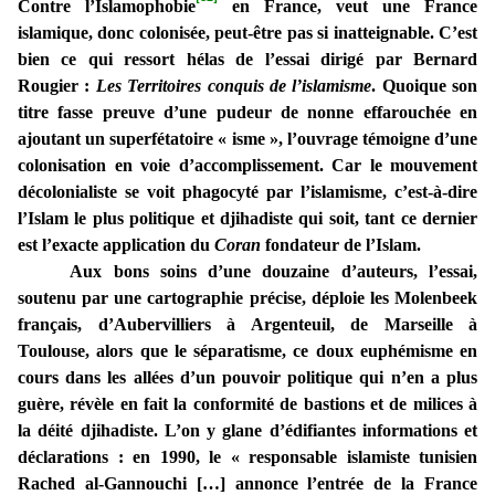
Contre l’Islamophobie
en France, veut une France
islamique, donc colonisée, peut-être pas si inatteignable. C’est
bien ce qui ressort hélas de l’essai dirigé par Bernard
Rougier :
Les Territoires conquis de l’islamisme
. Quoique son
titre fasse preuve d’une pudeur de nonne effarouchée en
ajoutant un superfétatoire « isme », l’ouvrage témoigne d’une
colonisation en voie d’accomplissement. Car le mouvement
décolonialiste se voit phagocyté par l’islamisme, c’est-à-dire
l’Islam le plus politique et djihadiste qui soit, tant ce dernier
est l’exacte application du
Coran
fondateur de l’Islam.
Aux bons soins d’une douzaine d’auteurs, l’essai,
soutenu par une cartographie précise, déploie les Molenbeek
français, d’Aubervilliers à Argenteuil, de Marseille à
Toulouse, alors que le séparatisme, ce doux euphémisme en
cours dans les allées d’un pouvoir politique qui n’en a plus
guère, révèle en fait la conformité de bastions et de milices à
la déité djihadiste. L’on y glane d’édifiantes informations et
déclarations : en 1990, le « responsable islamiste tunisien
Rached al-Gannouchi […] annonce l’entrée de la France