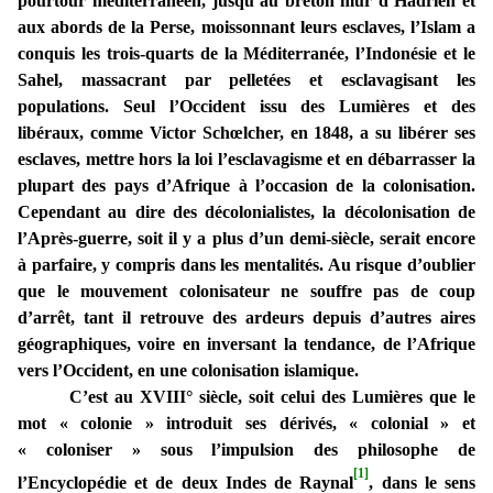
pourtour méditerranéen, jusqu’au breton mur d’Hadrien et
aux abords de la Perse, moissonnant leurs esclaves, l’Islam a
conquis les trois-quarts de la Méditerranée, l’Indonésie et le
Sahel, massacrant par pelletées et esclavagisant les
populations. Seul l’Occident issu des Lumières et des
libéraux, comme Victor Schœlcher, en 1848, a su libérer ses
esclaves, mettre hors la loi l’esclavagisme et en débarrasser la
plupart des pays d’Afrique à l’occasion de la colonisation.
Cependant au dire des décolonialistes, la décolonisation de
l’Après-guerre, soit il y a plus d’un demi-siècle, serait encore
à parfaire, y compris dans les mentalités. Au risque d’oublier
que le mouvement colonisateur ne souffre pas de coup
d’arrêt, tant il retrouve des ardeurs depuis d’autres aires
géographiques, voire en inversant la tendance, de l’Afrique
vers l’Occident, en une colonisation islamique.
C’est au XVIII° siècle, soit celui des Lumières que le
mot « colonie » introduit ses dérivés, « colonial » et
« coloniser » sous l’impulsion des philosophe de
[1]
l’Encyclopédie et de deux Indes
de Raynal
, dans le sens