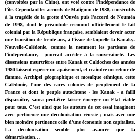
(convoitées par la Chine),
ont voté contre l’indépendance de
l’île. Cependant les accords de Matignon de 1988, consécutifs
à la tragédie de la grotte d’Ouvéa puis l’accord de Nouméa
de 1998, dont le préambule reconnut officiellement le fait
colonial par la République française, semblaient devoir acter
une
transition
de trente ans, à l’issue de laquelle la
Kanaky-
Nouvelle-Calédonie
,
comme la nomment les partisans de
l’indépendance, pourrait accéder à la souveraineté. Les
dissensions meurtrières entre Kanak et Caldoches des années
1980 laissent espérer un apaisement, et craindre un retour de
flamme. Archipel géographique et mosaïque ethnique, cette
Calédonie, l’une des rares colonies de peuplement de la
France et dont le peuple autochtone - les Kanak - a failli
disparaître, saura peut-être laisser émerger un Etat viable
pour tous. C’est ainsi que les auteurs de cet essai imaginent
avec pertinence une décolonisation réussie ; mais avec une
bien moindre pertinence celle d’une économie non capitaliste.
La décolonisation semble plus avancée que la
démarxisation…