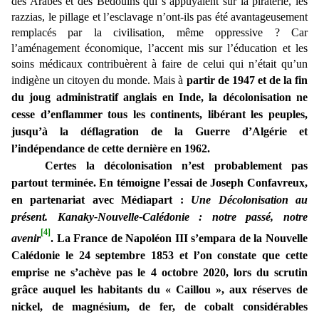
des Arabes et des Bédouins qui s’appuyaient sur la piraterie, les
razzias, le pillage et l’esclavage n’ont-ils pas été avantageusement
remplacés par la civilisation, même oppressive ? Car
l’aménagement économique, l’accent mis sur l’éducation et les
soins médicaux contribuèrent à faire de celui qui n’était qu’un
indigène un citoyen du monde. Mais à
partir de 1947 et de la fin
du joug administratif anglais en Inde, la décolonisation ne
cesse d’enflammer tous les continents, libérant les peuples,
jusqu’à la déflagration de la Guerre d’Algérie et
l’indépendance de cette dernière en 1962.
Certes la décolonisation n’est probablement pas
partout terminée. En témoigne l’essai de Joseph Confavreux,
en partenariat avec Médiapart :
Une Décolonisation au
présent. Kanaky-Nouvelle-Calédonie : notre passé, notre
[4]
avenir
. La France de Napoléon III s’empara de la Nouvelle
Calédonie le 24 septembre 1853 et l’on constate que cette
emprise ne s’achève pas le 4 octobre 2020, lors du scrutin
grâce auquel les habitants du «
Caillou », aux réserves de
nickel,
de magnésium, de fer, de cobalt
considérables