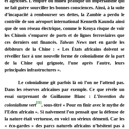
et agricoles. L’empire du milieu pratique un impérialisme qui
ne fait guère sourciller les bonnes consciences. Ainsi, à la suite
d’incapacité à rembourser ses dettes, la Zambie a perdu le
contrôle de son aéroport international Kenneth Kaunda ainsi
que de son réseau électrique, comme le Kenya risque de voir
les Chinois s’emparer de ports et de lignes ferroviaires que
ces derniers ont financés.
Taïwan News
met en garde les
débiteurs de la Chine :
« Les États africains doivent se
réveiller face à une nouvelle forme de colonialisme de la part
de la Chine qui grignote, l’une après l’autre, leurs
principales infrastructures ».
Le colonialisme git parfois là où l’on ne l’attend pas.
Dans les réserves africaines par exemple. Ce que révèle un
essai surprenant de Guillaume Blanc :
L’Invention du
[11]
colonialisme vert
, sous-titré « Pour en finir avec le mythe de
l’Eden africain ». Si naïvement l’on pensait que la défense de
la nature était vertueuse, en voici un sérieux démenti. Car les
« éco-gardes » des parcs naturels africains n’hésitent pas à