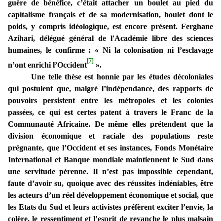
guère de bénéfice, c’était attacher un boulet au pied du
capitalisme français et de sa modernisation, boulet dont le
poids, y compris idéologique, est encore présent. Ferghane
Azihari,
délégué général de l'Académie libre des sciences
humaines, le confirme : « Ni la colonisation ni l’esclavage
[7]
n’ont enrichi l’Occident
».
Une telle thèse est honnie par les études décoloniales
qui postulent que, malgré l’indépendance, des rapports de
pouvoirs persistent entre les métropoles et les colonies
passées, ce qui est certes patent à travers le Franc de la
Communauté Africaine. De même elles prétendent que la
division économique et raciale des populations reste
prégnante, que l’Occident et ses instances, Fonds Monétaire
International et Banque mondiale maintiennent le Sud dans
une servitude pérenne. Il n’est pas impossible cependant,
faute d’avoir su, quoique avec des réussites indéniables, être
les acteurs d’un réel développement économique et social, que
les Etats du Sud et leurs activistes préfèrent exciter l’envie, la
colère, le ressentiment et l’esprit de revanche le plus malsain