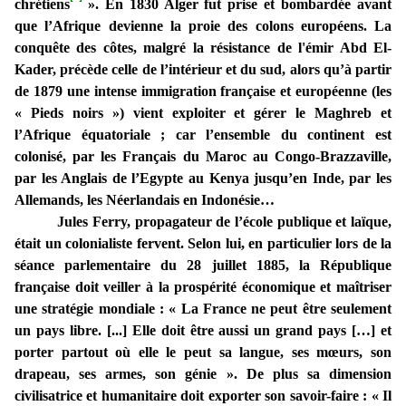
chrétiens
». En 1830 Alger fut prise et bombardée avant
que l’Afrique devienne la proie des colons européens. La
conquête des côtes, malgré la résistance de l'émir Abd El-
Kader, précède celle de l’intérieur et du sud, alors qu’à partir
de 1879 une intense immigration française et européenne (les
« Pieds noirs ») vient exploiter et gérer le Maghreb et
l’Afrique équatoriale ; car l’ensemble du continent est
colonisé, par les Français du Maroc au Congo-Brazzaville,
par les Anglais de l’Egypte au Kenya jusqu’en Inde, par les
Allemands, les Néerlandais en Indonésie…
Jules Ferry, propagateur de l’école publique et laïque,
était un colonialiste fervent. Selon lui, en particulier lors de la
séance parlementaire du 28 juillet 1885, la République
française doit veiller à la prospérité économique et maîtriser
une stratégie mondiale : « La France ne peut être seulement
un pays libre. [...] Elle doit être aussi un grand pays […] et
porter partout où elle le peut sa langue, ses mœurs, son
drapeau, ses armes, son génie ». De plus sa dimension
civilisatrice et humanitaire doit exporter son savoir-faire : « Il