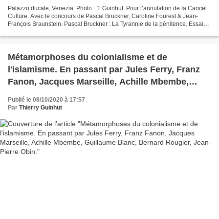
Palazzo ducale, Venezia. Photo : T. Guinhut. Pour l’annulation de la Cancel
Culture. Avec le concours de Pascal Bruckner, Caroline Fourest & Jean-
François Braunstein. Pascal Bruckner : La Tyrannie de la pénitence. Essai
sur le masochisme occidental, Grasset,...
Métamorphoses du colonialisme et de
l'islamisme. En passant par Jules Ferry, Franz
Fanon, Jacques Marseille, Achille Mbembe,
Guillaume Blanc, Bernard Rougier, Jean-Pierre
Publié le 08/10/2020 à 17:57
Obin.
Par
Thierry Guinhut