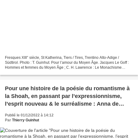
Fresques XIII° siècle, St Katherina, Tiers / Tires, Trentino Alto-Adige /
Südtirol. Photo : T. Guinhut. Pour l’amour du Moyen Âge. Jacques Le Goff :
Hommes et femmes du Moyen Âge ; C. H. Lawrence : Le Monachisme
médiéval ; Pascale Fautrier : Hildegarde...
Pour une histoire de la poésie du romantisme à
la Shoah, en passant par l’expressionnisme,
l’esprit nouveau & le surréalisme : Anna de
Noailles, Georg Trakl, Blaise Cendrars, Luis
Publié le 01/12/2022 à 14:12
Buñuel, Louis Aragon, Edith Bruck.
Par
Thierry Guinhut