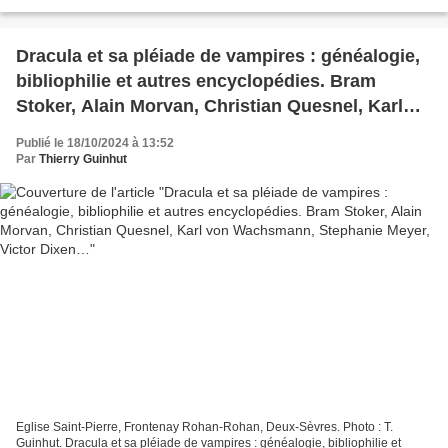
Liesel I Une année sabbatique 1. Lire...
Dracula et sa pléiade de vampires : généalogie,
bibliophilie et autres encyclopédies. Bram
Stoker, Alain Morvan, Christian Quesnel, Karl
von Wachsmann, Stephanie Meyer, Victor
Publié le 18/10/2024 à 13:52
Dixen…
Par
Thierry Guinhut
Eglise Saint-Pierre, Frontenay Rohan-Rohan, Deux-Sèvres. Photo : T.
Guinhut. Dracula et sa pléiade de vampires : généalogie, bibliophilie et