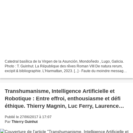
Catedral basílica de la Virgen de la Asunción, Mondoñedo , Lugo, Galicia.
Photo : T. Guinhut. La République des rêves Roman VIII De natura rerum,
excipit & bibliographie. L'Harmattan, 2023. [...] - Faute du moindre message
extraterrestre en notre Radiotélescope...
Transhumanisme, Intelligence Artificielle et
Robotique : Entre effroi, enthousiasme et défi
éthique. Thierry Magnin, Luc Ferry, Laurence
Devillers, Louisa Hall.
Publié le 27/06/2017 à 17:07
Par
Thierry Guinhut