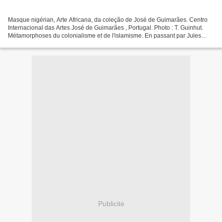
Masque nigérian, Arte Africana, da coleção de José de Guimarães. Centro
Internacional das Artes José de Guimarães , Portugal. Photo : T. Guinhut.
Métamorphoses du colonialisme et de l'islamisme. En passant par Jules
Ferry, Franz Fanon, Jacques Marseille,...
Publicité