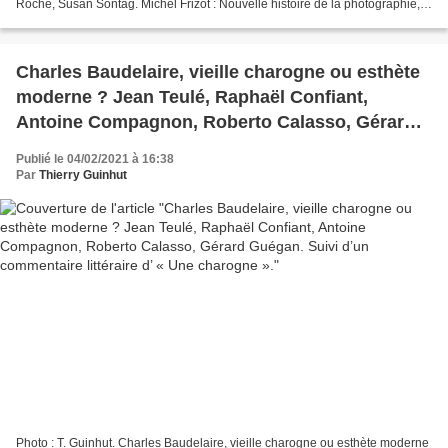
Roche, Susan Sontag. Michel Frizot : Nouvelle histoire de la photographie,
Bordas / Adam Biro, 1994, 736...
Charles Baudelaire, vieille charogne ou esthète
moderne ? Jean Teulé, Raphaël Confiant,
Antoine Compagnon, Roberto Calasso, Gérard
Guégan. Suivi d’un commentaire littéraire d’ «
Publié le 04/02/2021 à 16:38
Une charogne ».
Par
Thierry Guinhut
Photo : T. Guinhut. Charles Baudelaire, vieille charogne ou esthète moderne