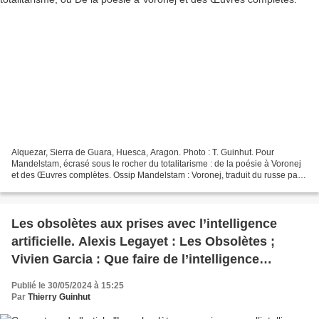
Alquezar, Sierra de Guara, Huesca, Aragon. Photo : T. Guinhut. Pour
Mandelstam, écrasé sous le rocher du totalitarisme : de la poésie à Voronej
et des Œuvres complètes. Ossip Mandelstam : Voronej, traduit du russe par
Henri Deluy, Al Dante, 96 p, 13 €....
Les obsolètes aux prises avec l’intelligence
artificielle. Alexis Legayet : Les Obsolètes ;
Vivien Garcia : Que faire de l’intelligence
artificielle ? Julien Gobin : L’Individu, fin de
Publié le 30/05/2024 à 15:25
parcours ? Le piège de l’intelligence artificielle
Par
Thierry Guinhut
& autres essais.