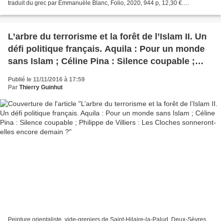
traduit du grec par Emmanuèle Blanc, Folio, 2020, 944 p, 12,30 €.
Anthologie de la littérature latine...
L’arbre du terrorisme et la forêt de l’Islam II. Un
défi politique français. Aquila : Pour un monde
sans Islam ; Céline Pina : Silence coupable ;
Philippe de Villiers : Les Cloches sonneront-
Publié le 11/11/2016 à 17:59
elles encore demain ?
Par
Thierry Guinhut
Peinture orientaliste, vide-greniers de Saint-Hilaire-la-Palud, Deux-Sèvres.