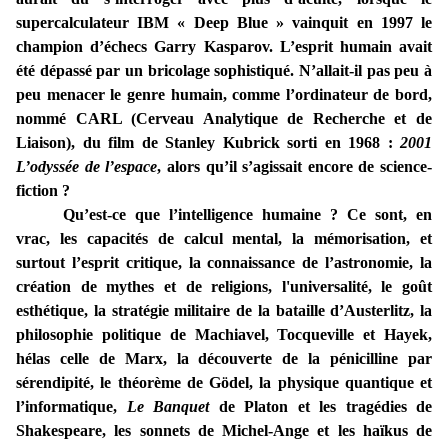
supercalculateur IBM « Deep Blue » vainquit en 1997 le
champion d’échecs Garry Kasparov. L’esprit humain avait
été dépassé par un bricolage sophistiqué. N’allait-il pas peu à
peu menacer le genre humain, comme l’ordinateur de bord,
nommé CARL (Cerveau Analytique de Recherche et de
Liaison), du film de Stanley Kubrick sorti en 1968 :
2001
L’odyssée de l’espace
, alors qu’il s’agissait encore de science-
fiction ?
Qu’est-ce que l’intelligence humaine ? Ce sont, en
vrac, les capacités de calcul mental, la mémorisation, et
surtout l’esprit critique, la connaissance de l’astronomie, la
création de mythes et de religions, l'universalité, le goût
esthétique, la stratégie militaire de la bataille d’Austerlitz, la
philosophie politique de Machiavel, Tocqueville et Hayek,
hélas celle de Marx, la découverte de la pénicilline par
sérendipité, le théorème de Gödel, la physique quantique et
l’informatique,
Le Banquet
de Platon et les tragédies de
Shakespeare, les sonnets de Michel-Ange et les haïkus de