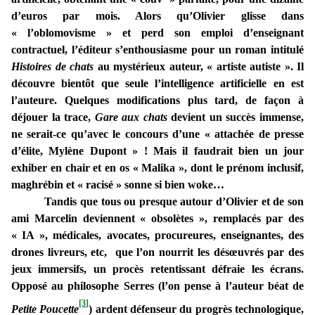
d’euros par mois. Alors qu’Olivier glisse dans
« l’oblomovisme » et perd son emploi d’enseignant
contractuel, l’éditeur s’enthousiasme pour un roman intitulé
Histoires de chats
au mystérieux auteur, « artiste autiste ». Il
découvre bientôt que seule l’intelligence artificielle en est
l’auteure. Quelques modifications plus tard, de façon à
déjouer la trace,
Gare aux chats
devient un succès immense,
ne serait-ce qu’avec le concours d’une « attachée de presse
d’élite, Mylène Dupont » ! Mais il faudrait bien un jour
exhiber en chair et en os « Malika », dont le prénom inclusif,
maghrébin et « racisé » sonne si bien woke…
Tandis que tous ou presque autour d’Olivier et de son
ami Marcelin deviennent « obsolètes », remplacés par des
« IA », médicales, avocates, procureures, enseignantes, des
drones livreurs, etc, que l’on nourrit les désœuvrés par des
jeux immersifs, un procès retentissant défraie les écrans.
Opposé au philosophe Serres (l’on pense à l’auteur béat de
[3]
Petite Poucette
) ardent défenseur du progrès technologique,