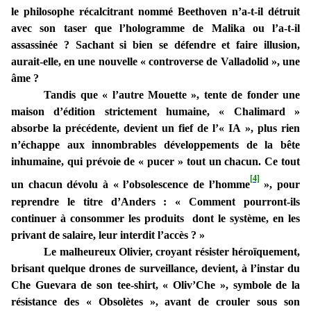
le philosophe récalcitrant nommé Beethoven n’a-t-il détruit
avec son taser que l’hologramme de Malika ou l’a-t-il
assassinée ? Sachant si bien se défendre et faire illusion,
aurait-elle, en une nouvelle « controverse de Valladolid », une
âme ?
Tandis que « l’autre Mouette », tente de fonder une
maison d’édition strictement humaine, « Chalimard »
absorbe la précédente, devient un fief de l’« IA », plus rien
n’échappe aux innombrables développements de la bête
inhumaine, qui prévoie de « pucer » tout un chacun. Ce tout
[4]
un chacun dévolu à « l’obsolescence de l’homme
», pour
reprendre le titre d’Anders : « Comment pourront-ils
continuer à consommer les produits dont le système, en les
privant de salaire, leur interdit l’accès ? »
Le malheureux Olivier, croyant résister héroïquement,
brisant quelque drones de surveillance, devient, à l’instar du
Che Guevara de son tee-shirt, « Oliv’Che », symbole de la
résistance des « Obsolètes », avant de crouler sous son