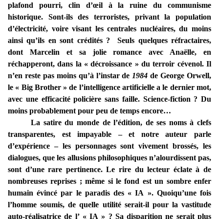
plafond pourri, clin d’œil à la ruine du communisme
historique. Sont-ils des terroristes, privant la population
d’électricité, voire visant les centrales nucléaires, du moins
ainsi qu’ils en sont crédités ? Seuls quelques réfractaires,
dont Marcelin et sa jolie romance avec Anaëlle, en
réchapperont, dans la « décroissance » du terroir cévenol. Il
n’en reste pas moins qu’à l’instar de
1984
de George Orwell,
le « Big Brother » de l’intelligence artificielle a le dernier mot,
avec une efficacité policière sans faille. Science-fiction ? Du
moins probablement pour peu de temps encore…
La satire du monde de l’édition, de ses noms à clefs
transparentes, est impayable – et notre auteur parle
d’expérience – les personnages sont vivement brossés, les
dialogues, que les allusions philosophiques n’alourdissent pas,
sont d’une rare pertinence. Le rire du lecteur éclate à de
nombreuses reprises ; même si le fond est un sombre enfer
humain évincé par le paradis des « IA ». Quoiqu’une fois
l’homme soumis, de quelle utilité serait-il pour la vastitude
auto-réalisatrice de l’ « IA » ? Sa disparition ne serait plus