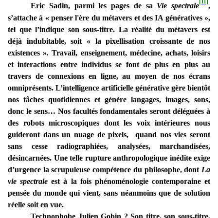
[11]
Eric Sadin, parmi les pages de sa
Vie spectrale
,
s’attache à « penser
l'ère du métavers et des IA génératives »,
tel que l’indique son sous-titre. La réalité du
métavers est
déjà indubitable, soit « la
pixellisation croissante de nos
existences »
.
Travail, enseignement, médecine, achats, loisirs
et interactions entre individus se font de plus en plus au
travers de connexions en ligne, au moyen de nos écrans
omniprésents. L’intelligence artificielle générative gère bientôt
nos tâches quotidiennes et génère langages,
images, sons,
donc le sens… Nos facultés fondamentales seront déléguées à
des robots microscopiques dont les voix intérieures nous
guideront dans un nuage de pixels, quand nos vies seront
sans cesse radiographiées, analysées, marchandisées,
désincarnées. Une telle rupture anthropologique inédite exige
d’urgence la scrupuleuse compétence du philosophe, dont
La
vie spectrale
est à la fois phénoménologie contemporaine et
pensée du monde qui vient, sans néanmoins que de solution
réelle soit en vue.
Technophobe Julien Gobin ? Son titre, son sous-titre,