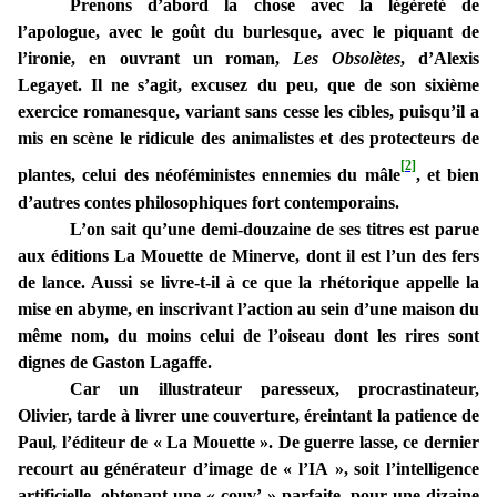
Prenons
d’abord la chose avec la légèreté de
l’apologue, avec le goût du burlesque, avec le piquant de
l’ironie, en ouvrant un roman,
Les Obsolètes
, d’Alexis
Legayet. Il ne s’agit, excusez du peu, que de son sixième
exercice romanesque, variant sans cesse les cibles, puisqu’il a
mis en scène le ridicule des animalistes et des protecteurs de
[2]
plantes, celui des néoféministes ennemies du mâle
, et bien
d’autres contes philosophiques fort contemporains.
L’on sait qu’une demi-douzaine de ses titres est parue
aux éditions La Mouette de Minerve, dont il est l’un des fers
de lance. Aussi se livre-t-il à ce que la rhétorique appelle la
mise en abyme, en inscrivant l’action au sein d’une maison du
même nom, du moins celui de l’oiseau dont les rires sont
dignes de Gaston Lagaffe.
Car un illustrateur paresseux, procrastinateur,
Olivier, tarde à livrer une couverture, éreintant la patience de
Paul, l’éditeur de « La Mouette ». De guerre lasse, ce dernier
recourt au générateur d’image de « l’IA », soit l’intelligence
artificielle, obtenant une « couv’ » parfaite, pour une dizaine