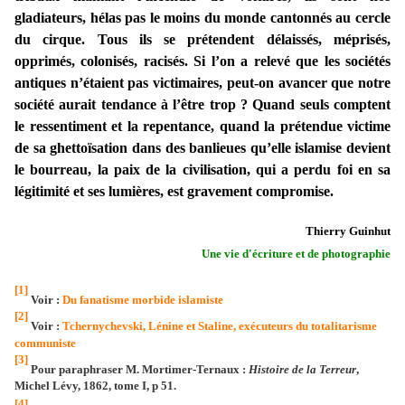
gladiateurs, hélas pas le moins du monde cantonnés au cercle
du cirque. Tous ils se prétendent délaissés, méprisés,
opprimés, colonisés, racisés. Si l’on a relevé que les sociétés
antiques n’étaient pas victimaires, peut-on avancer que notre
société aurait tendance à l’être trop ? Quand seuls comptent
le ressentiment et la repentance, quand la prétendue victime
de sa ghettoïsation dans des banlieues qu’elle islamise devient
le bourreau, la paix de la civilisation, qui a perdu foi en sa
légitimité et ses lumières, est gravement compromise.
Thierry Guinhut
Une vie d'écriture et de photographie
[1]
Voir :
Du fanatisme morbide islamiste
[2]
Voir :
Tchernychevski, Lénine et Staline, exécuteurs du totalitarisme
communiste
[3]
Pour paraphraser
M. Mortimer-Ternaux :
Histoire de la Terreur
,
Michel Lévy, 1862, tome I, p 51.
[4]