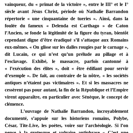
vainqueur, du « primat de la victoire », entre le III° et le I°
siècle avant Jésus Christ, période où Nathalie Barrandon
répertorie « une cinquantaine de tueries ». Ainsi, dans la
foulée du fameux « Delenda est Carthago » de Caton
l’Ancien, se fonde la légitimité de la figure du tyran, bientôt
cependant digne d’être éradiqué s’il s’attaque aux Romains
eux-mêmes. « On glisse sur les dalles rougies par le carnage »,
dit Lucain, ce qui n’est qu’un prélude au pillage et à
l’esclavage. Exhibé, le massacre, parfois cantonné à
« l’exécution des élites », doit « être édifiant pour servir
d’exemple ». De fait, au contraire de la nôtre, « les sociétés
antiques n’étaient pas victimaires ». Et si les massacres ne
cessèrent pas pour autant, la fin de la République et l’Empire
virent apparaître, en particulier avec Sénèque, le concept de
clémence.
L’ouvrage de Nathalie Barrandon, incroyablement
documenté, s’appuie sur les historiens romains, Polybe,
César, Tite-Live, les poètes, voire sur l’archéologie. Si l’on
pense à la grotesque et vulgaire antiphrase « C’est une