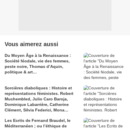
Vous aimerez aussi
Du Moyen Âge à la Renaissance :
Société féodale, vie des femmes,
peste noire, Thomas d’Aquin,
politique & art…
Sorcières diaboliques : Histoire et
représentations féministes. Robert
Muchembled, Julio Caro Baroja,
Dominique Labarrière, Catherine
Clément, Silvia Federici, Mona
Chollet, Françoise d’Eaubonne,
Les Ecrits de Fernand Braudel, le
Venko Andonovski.
Méditerranéen ; ou l’éthique de