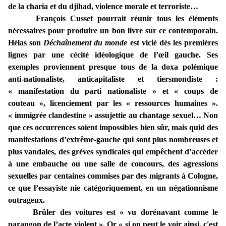
de la charia et du djihad, violence morale et terroriste…
François Cusset pourrait réunir tous les éléments
nécessaires pour produire un bon livre sur ce contemporain.
Hélas son
Déchaînement du monde
est vicié dès les premières
lignes par une cécité idéologique de l’œil gauche. Ses
exemples proviennent presque tous de la doxa polémique
anti-nationaliste, anticapitaliste et tiersmondiste :
« manifestation du parti nationaliste » et « coups de
couteau », licenciement par les « ressources humaines ».
« immigrée clandestine » assujettie au chantage sexuel… Non
que ces occurrences soient impossibles bien sûr, mais quid des
manifestations d’extrême-gauche qui sont plus nombreuses et
plus vandales, des grèves syndicales qui empêchent d’accéder
à une embauche ou une salle de concours, des agressions
sexuelles par centaines commises par des migrants à Cologne,
ce que l’essayiste nie catégoriquement, en un négationnisme
outrageux.
Brûler des voitures est « vu dorénavant comme le
parangon de l’acte violent ». Or « si on peut le voir ainsi, c'est