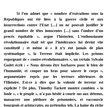
Si l’on admet que « nombre d’exécutions sous la
Républiques ont été liées à la guerre civile et aux
insurrections contre l’Etat […] on ne pouvait justifier le
grand nombre de têtes innocentes […] sans l’ombre d’un
procès équitable », argue l’historien. L’enthousiasme
révolutionnaire était tel que l’intolérance lui devint vite
constitutif ; et même si « il n’y eut jamais de plan
systématique », la Terreur était implicite. Les prisons
regorgeant de « contre-révolutionnaires », un certain Sylvain
Godet écrit : « Nous devons être barbares pour le bien de
l’humanité, et couper un bras pour sauver le corps »,
argumentaire repris par les terreurs ultérieures de
l’Histoire. Est-ce à dire que la volonté de terreur est
explicite ? De plus, Timothy Tackett montre combien « la
foule », « le peuple », n’a pas hésité à courir sus aux détenus,
massacrer une pléthore de prisonniers, et raccourcir
bourgeois et aristocrates, ou prétendus tels. La haine du riche