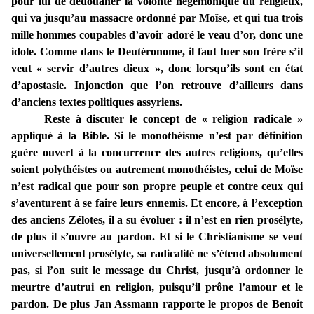
pour lui de dédouaner la volonté hégémonique du religieux,
qui va jusqu’au massacre ordonné par Moïse, et qui tua trois
mille hommes coupables d’avoir adoré le veau d’or, donc une
idole. Comme dans le Deutéronome, il faut tuer son frère s’il
veut « servir d’autres dieux », donc lorsqu’ils sont en état
d’apostasie. Injonction que l’on retrouve d’ailleurs dans
d’anciens textes politiques assyriens.
Reste à discuter le concept de « religion radicale »
appliqué à la Bible. Si le monothéisme n’est par définition
guère ouvert à la concurrence des autres religions, qu’elles
soient polythéistes ou autrement monothéistes, celui de Moïse
n’est radical que pour son propre peuple et contre ceux qui
s’aventurent à se faire leurs ennemis. Et encore, à l’exception
des anciens Zélotes, il a su évoluer : il n’est en rien prosélyte,
de plus il s’ouvre au pardon. Et si le Christianisme se veut
universellement prosélyte, sa radicalité ne s’étend absolument
pas, si l’on suit le message du Christ, jusqu’à ordonner le
meurtre d’autrui en religion, puisqu’il prône l’amour et le
pardon. De plus Jan Assmann rapporte le propos de Benoit