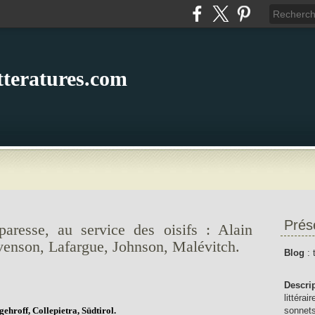
itteratures.com
Prés
paresse, au service des oisifs : Alain
venson, Lafargue, Johnson, Malévitch.
Blog
: 
Descri
littérai
gehroff, Collepietra, Südtirol.
sonnets