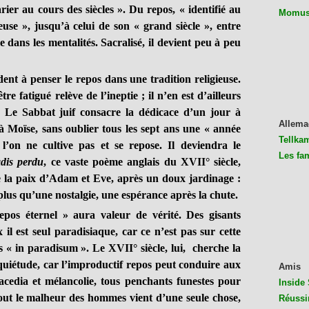
rier au cours des siècles ». Du repos, « identifié au
Momus 
euse », jusqu’à celui de son « grand siècle », entre
 dans les mentalités. Sacralisé, il devient peu à peu
dent à penser le repos dans une tradition religieuse.
re fatigué relève de l’ineptie ; il n’en est d’ailleurs
. Le Sabbat juif consacre la dédicace d’un jour à
Allema
à Moïse, sans oublier tous les sept ans une « année
Tellkam
l’on ne cultive pas et se repose. Il deviendra le
Les fa
dis perdu
, ce vaste poème anglais du XVII° siècle,
e la paix d’Adam et Eve, après un doux jardinage :
plus qu’une nostalgie, une espérance après la chute.
epos éternel » aura valeur de vérité. Des gisants
 est seul paradisiaque, car ce n’est pas sur cette
s « in paradisum ». Le XVII° siècle, lui, cherche la
nquiétude, car l’improductif repos peut conduire aux
Amis
acedia et mélancolie, tous penchants funestes pour
Inside 
out le malheur des hommes vient d’une seule chose,
Réussi