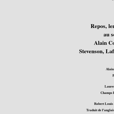
Repos, len
au s
Alain Co
Stevenson, La
Alain
P
Lauren
Champs F
Robert Louis 
Traduit de l’anglai