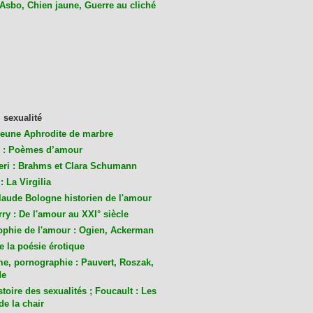
 Asbo, Chien jaune, Guerre au cliché
 sexualité
jeune Aphrodite de marbre
 : Poèmes d’amour
eri : Brahms et Clara Schumann
: La Virgilia
laude Bologne historien de l'amour
ry : De l'amour au XXI° siècle
ophie de l'amour : Ogien, Ackerman
de la poésie érotique
me, pornographie : Pauvert, Roszak,
de
toire des sexualités ; Foucault : Les
de la chair