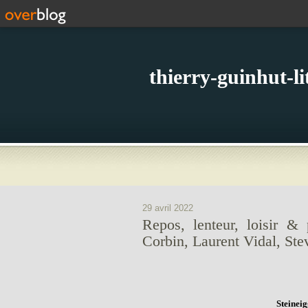
thierry-guinhut-l
29 avril 2022
Repos, lenteur, loisir & 
Corbin, Laurent Vidal, Ste
Steineig