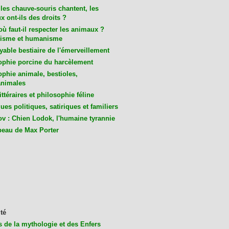
les chauve-souris chantent, les
 ont-ils des droits ?
ù faut-il respecter les animaux ?
isme et humanisme
yable bestiaire de l'émerveillement
ophie porcine du harcèlement
ophie animale, bestioles,
nimales
ittéraires et philosophie féline
es politiques, satiriques et familiers
v : Chien Lodok, l'humaine tyrannie
beau de Max Porter
té
s de la mythologie et des Enfers