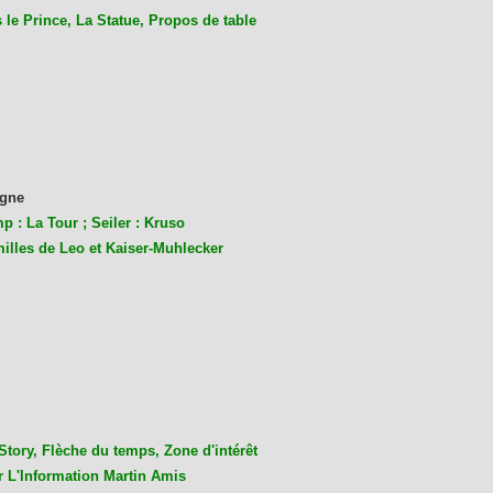
le Prince, La Statue, Propos de table
gne
p : La Tour ; Seiler : Kruso
milles de Leo et Kaiser-Muhlecke
r
Story, Flèche du temps, Zone d'intérêt
r L'Information Martin Amis