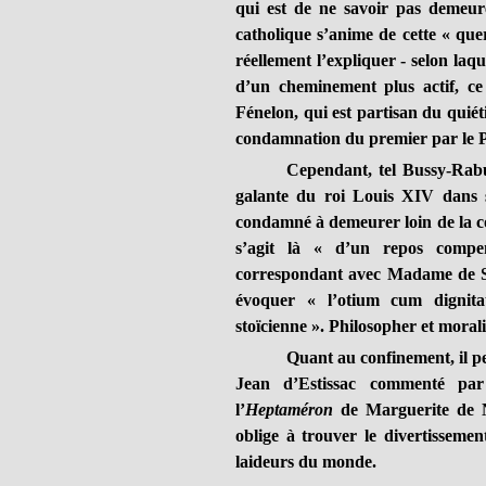
qui est de ne savoir pas demeur
catholique s’anime de cette « que
réellement l’expliquer - selon laqu
d’un cheminement plus actif, ce
Fénelon, qui est partisan du quiét
condamnation du premier par le P
Cependant, tel Bussy-Rabut
galante du roi Louis XIV dans
condamné à demeurer loin de la cour
s’agit là « d’un repos compen
correspondant avec Madame de Sé
évoquer « l’otium cum dignitat
stoïcienne ». Philosopher et morali
Quant au confinement, il pe
Jean d’Estissac commenté par 
l’
Heptaméron
de Marguerite de N
oblige à trouver le divertissemen
laideurs du monde.