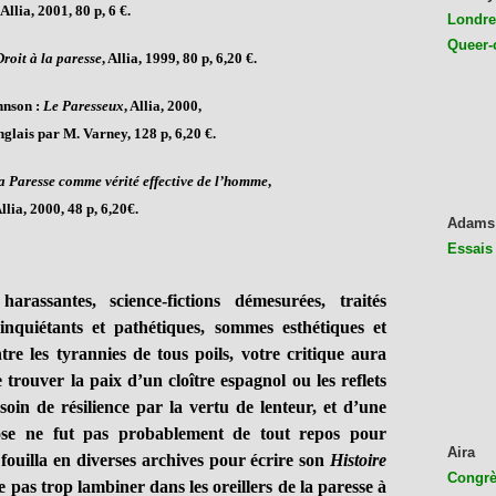
Allia, 2001, 80 p, 6 €.
Londres
Queer-
roit à la paresse
, Allia, 1999, 80 p, 6,20 €.
hnson :
Le Paresseux
, Allia, 2000,
nglais par M. Varney, 128 p, 6,20 €.
a Paresse comme vérité effective de l’homme
,
llia, 2000, 48 p, 6,20€.
Adams
Essais
arassantes, science-fictions démesurées, traités
inquiétants et pathétiques, sommes esthétiques et
ntre les tyrannies de tous poils, votre critique aura
trouver la paix d’un cloître espagnol ou les reflets
oin de résilience par la vertu de lenteur, et d’une
hose ne fut pas probablement de tout repos pour
Aira
l fouilla en diverses archives pour écrire son
Histoire
Congrès
e pas trop lambiner dans les oreillers de la paresse à