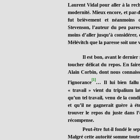
Laurent Vidal pour aller à la rec
modernité. Mieux encore, et par-de
fut brièvement et néanmoins d
Stevenson, l’auteur du peu pare
moins d’aller jusqu’à considére
Mélévitch que la paresse soit une 
Il est bon, avant le dernier
toucher délicat du repos. En fair
Alain Corbin, dont nous connaisso
[1]
l’ignorance
… Il lui bien fall
« travail » vient du tripalium l
qu’un tel travail, venu de la condi
et qu’il ne gagnerait guère à ét
trouver le repos du juste dans l’
récompense.
Peut-être fut-il fondé le s
Malgré cette autorité somme toute 