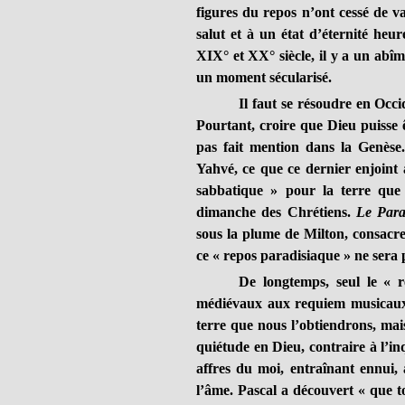
figures du repos n’ont cessé de va
salut et à un état d’éternité heur
XIX° et XX° siècle, il y a un abîme
un moment sécularisé.
Il faut se résoudre en Occi
Pourtant, croire que Dieu puisse êt
pas fait mention dans la Genèse
Yahvé, ce que ce dernier enjoint 
sabbatique » pour la terre que 
dimanche des Chrétiens.
Le Para
sous la plume de Milton, consacr
ce « repos paradisiaque » ne sera 
De longtemps, seul le « r
médiévaux aux requiem musicaux il
terre que nous l’obtiendrons, mai
quiétude en Dieu, contraire à l’i
affres du moi, entraînant ennui, 
l’âme. Pascal a découvert « que t