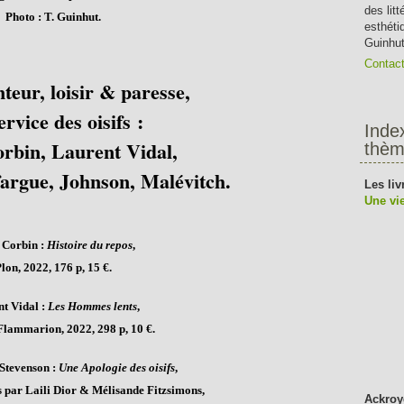
des lit
Photo : T. Guinhut.
esthéti
Guinhut
Contac
teur, loisir & paresse,
ervice des oisifs :
Inde
rbin, Laurent Vidal,
thèm
fargue, Johnson, Malévitch.
Les liv
Une vie
 Corbin :
Histoire du repos
,
lon, 2022, 176 p, 15 €.
t Vidal :
Les Hommes lents
,
lammarion, 2022, 298 p, 10 €.
Stevenson :
Une Apologie des oisifs
,
s par Laili Dior & Mélisande Fitzsimons,
Ackroy