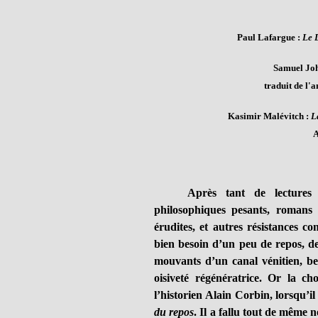
Paul Lafargue :
Le D
Samuel Jo
traduit de l'a
Kasimir Malévitch :
L
A
Après tant de lectures h
philosophiques pesants, romans 
érudites, et autres résistances co
bien besoin d’un peu de repos, de 
mouvants d’un canal vénitien, bes
oisiveté régénératrice. Or la c
l’historien Alain Corbin, lorsqu’i
du repos
. Il a fallu tout de même n