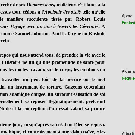
herche de ses
Hommes lents
, malicieux résistants à la
ssus tout, cédons à l’
Apologie des oisifs
telle qu’elle
Ajvaz
e manière succulente tissée par Robert Louis
Fantast
sseux
Voyage avec un âne à travers les Cévennes
. À
r, comme Samuel Johnson, Paul Lafargue ou Kasimir
vertu.
 repos qui nous attend tous, de prendre la vie avec le
e l’Histoire ne fut qu’une promenade de santé pour
ns les doctes travaux sur le corps, les émotions ou
Akhma
Requie
u travailler un peu, loin de la mesure où le mot
atin, un instrument de torture. Gageons cependant
tion adamique obligée, fut surtout réalisation de soi
ernellement se reposer flegmatiquement, préférant
étude et la conception d’un essai valant sa propre
eptième jour, lorsqu’après sa création Dieu se reposa.
mythique, et contrairement à une vision naïve, « les
Alberti