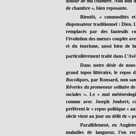
autour de ma chambre
. Non loin d
de chambre », bien reposante.
Bientôt, « commodités et
dispensateur traditionnel : Dieu. L
remplacés par des fauteuils con
l’évolution des mœurs couplée avec 
et du tourisme, aussi bien de l
particulièrement traité dans
L’Avè
Dans notre désir de nous
grand topos littéraire, le repos 
Bucoliques
, par Ronsard, non sans
Rêveries du promeneur solitaire
de 
sociales ». Le « moi météorolog
comme avec Joseph Joubert, c
préfèrent le « repos politique » a
siècle vient au jour un délit de « 
Parallèlement, en Anglete
maladies de langueur, l’on r