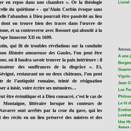
er en repos dans une chambre ». Or la théologie
Lionel
relle du quiétisme » - qu’Alain Corbin évoque sans
elle l’abandon à Dieu pourrait être passivité au lieu
 dont on trouve bien des traces dans l’œuvre de
isme, et sa controverse avec Bossuet qui aboutit à la
ape Innocent XII en 1699.
in, qui fit de troubles révélations sur la conduite
Amour,
 son
Histoire amoureuse des Gaules
, l’on peut être
A une 
, où il faudra savoir trouver la paix intérieure : il
Borges
sateur des souffrances de la disgrâce ». Et,
Guarni
vigné, restaurant un ou deux châteaux, l’on peut
Vigolo 
e de l’antiquité romaine, teinté de résignation
Jean C
ser à loisir, voire écrire ses mémoires…
Luc Fer
ut être érémitique et à Dieu consacré, c’est le cas de
Philos
Montaigne, littéraire lorsque les conteurs de
Le lit 
Erotis
avarre sont arrêtés par la crue du gave, qui les
Lestra
t des récits en un lieu préservé des misères et des
Une His
Aveux 