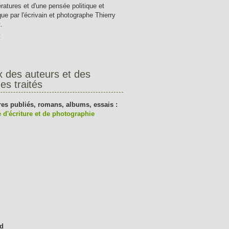
tératures et d'une pensée politique et
que par l'écrivain et photographe Thierry
.
t
x des auteurs et des
es traités
res publiés, romans, albums, essais :
 d'écriture et de photographie
d