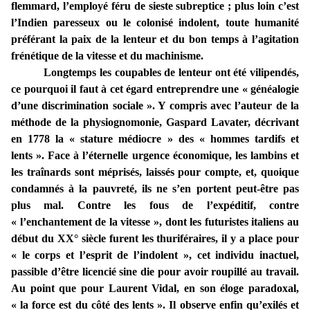
flemmard, l’employé féru de sieste subreptice ; plus loin c’est
l’Indien paresseux ou le colonisé indolent, toute humanité
préférant la paix de la lenteur et du bon temps à l’agitation
frénétique de la vitesse et du machinisme.
Longtemps les coupables de lenteur ont été vilipendés,
ce pourquoi il faut à cet égard entreprendre une « généalogie
d’une discrimination sociale ». Y compris avec l’auteur de la
méthode de la physiognomonie, Gaspard Lavater, décrivant
en 1778 la « stature médiocre » des « hommes tardifs et
lents ». Face à l’éternelle urgence économique, les lambins et
les traînards sont méprisés, laissés pour compte, et, quoique
condamnés à la pauvreté, ils ne s’en portent peut-être pas
plus mal. Contre les fous de l’expéditif, contre
« l’enchantement de la vitesse », dont les futuristes italiens au
début du XX° siècle furent les thuriféraires, il y a place pour
« le corps et l’esprit de l’indolent », cet individu inactuel,
passible d’être licencié sine die pour avoir roupillé au travail.
Au point que pour Laurent Vidal, en son éloge paradoxal,
« la force est du côté des lents ». Il observe enfin qu’exilés et