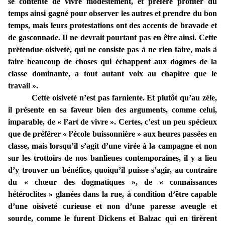
se contente de vivre modestement, et préfère profiter du
temps ainsi gagné pour observer les autres et prendre du bon
temps, mais leurs protestations ont des accents de bravade et
de gasconnade. Il ne devrait pourtant pas en être ainsi. Cette
prétendue oisiveté, qui ne consiste pas à ne rien faire, mais à
faire beaucoup de choses qui échappent aux dogmes de la
classe dominante, a tout autant voix au chapitre que le
travail ».
Cette oisiveté n’est pas farniente. Et plutôt qu’au zèle,
il présente en sa faveur bien des arguments, comme celui,
imparable, de « l’art de vivre ». Certes, c’est un peu spécieux
que de préférer « l’école buissonnière » aux heures passées en
classe, mais lorsqu’il s’agit d’une virée à la campagne et non
sur les trottoirs de nos banlieues contemporaines, il y a lieu
d’y trouver un bénéfice, quoiqu’il puisse s’agir, au contraire
du « chœur des dogmatiques », de « connaissances
hétéroclites » glanées dans la rue, à condition d’être capable
d’une oisiveté curieuse et non d’une paresse aveugle et
sourde, comme le furent Dickens et Balzac qui en tirèrent