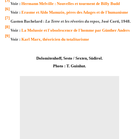
[5]
Voir :
Hermann Melville : Nouvelles et tourment de Billy Budd
[6]
Voir :
Erasme et Aldo Manuzio, pères des Adages et de l'humanisme
[7]
Gaston Bachelard :
La Terre et les rêveries du repos
, José Corti, 1948.
[8]
Voir :
La Molussie et l'obsolescence de l'homme par Günther Anders
[9]
Voir :
Karl Marx, théoricien du totalitarisme
Dolomitenhoff, Sesto / Sexten, Südirol.
Photo : T. Guinhut.