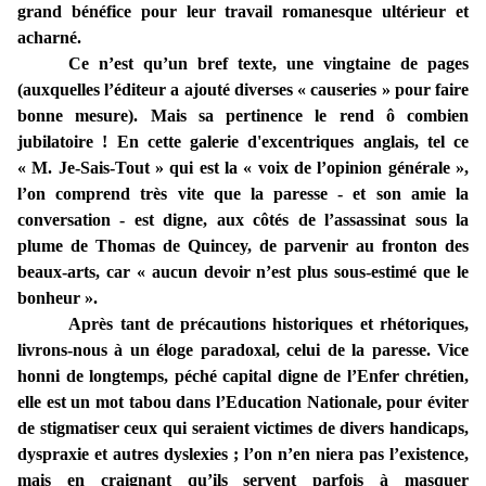
grand bénéfice pour leur travail romanesque ultérieur et
acharné.
Ce n’est qu’un bref texte, une vingtaine de pages
(auxquelles l’éditeur a ajouté diverses « causeries » pour faire
bonne mesure). Mais sa pertinence le rend ô combien
jubilatoire ! En cette galerie d'excentriques anglais, tel ce
« M. Je-Sais-Tout » qui est la « voix de l’opinion générale »,
l’on comprend très vite que la paresse - et son amie la
conversation - est digne, aux côtés de l’assassinat sous la
plume de Thomas de Quincey, de parvenir au fronton des
beaux-arts, car « aucun devoir n’est plus sous-estimé que le
bonheur ».
Après tant de précautions historiques et rhétoriques,
livrons-nous à un éloge paradoxal, celui de la paresse. Vice
honni de longtemps, péché capital digne de l’Enfer chrétien,
elle est un mot tabou dans l’Education Nationale, pour éviter
de stigmatiser ceux qui seraient victimes de divers handicaps,
dyspraxie et autres dyslexies ; l’on n’en niera pas l’existence,
mais en craignant qu’ils servent parfois à masquer