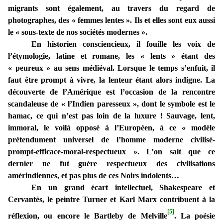
migrants sont également, au travers du regard de
photographes, des « femmes lentes ». Ils et elles sont eux aussi
le « sous-texte de nos sociétés modernes ».
En historien consciencieux, il fouille les voix de
l’étymologie, latine et romane, les « lents » étant des
« peureux » au sens médiéval. Lorsque le temps s’enfuit, il
faut être prompt à vivre, la lenteur étant alors indigne. La
découverte de l’Amérique est l’occasion de la rencontre
scandaleuse de « l’Indien paresseux », dont le symbole est le
hamac, ce qui n’est pas loin de la luxure ! Sauvage, lent,
immoral, le voilà opposé à l’Européen, à ce « modèle
prétendument universel de l’homme moderne civilisé-
prompt-efficace-moral-respectueux ». L’on sait que ce
dernier ne fut guère respectueux des civilisations
amérindiennes, et pas plus de ces Noirs indolents…
En un grand écart intellectuel, Shakespeare et
Cervantès, le peintre Turner et Karl Marx contribuent à la
[5]
réflexion, ou encore le Bartleby de Melville
. La poésie