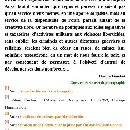
Aussi faut-il souhaiter que repos et paresse ne soient pas
qu’au service d’eux-mêmes, en une aporie solipsiste, mais au
service de la disponibilité de l’oisif, parfait amant de la
créativité libre. Or nombre de politiques aux folies législatives
et taxatoires, d’activistes militants aux violences liberticides,
sans oublier les criminels et autres dictateurs guerriers et
religieux, feraient bien de céder au repos, de calmer leur
opiniâtre testostérone, en un mot de nous foutre la paix, et
par conséquent de permettre à l’oisiveté d’autrui de
développer ses dons nombreux…
Thierry Guinhut
Une vie d'écriture et de photographie
[1]
Voir :
Alain Corbin en Terra incognita
[2]
Alain Corbin :
L’Avènement des loisirs. 1850-1960
, Champs
Flammarion,
[3]
Voir :
Le silence des odeurs par Alain Corbin
[4]
Voir :
Fraîcheur de l'herbe et de la pluie par l'historien Alain Corbin