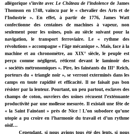
allégorique s’invite avec
Le Château de l’indolence
de James
Thomson en 1748, vaincu par le « chevalier des Arts et de
l’Industrie ». En effet, à partir de 1776, James Watt
confectionne des centaines de machines à vapeur, non
seulement pour les usines, puis au siècle suivant pour la
navigation, le transport ferroviaire. Le « rythme des
révolutions » accompagne « l’âge mécanique ». Mais, face à la
machine et au chronomètre, au XIX° siècle, le peuple est
perçu comme négligent, réticent devant le laminoir des
« sociétés métronomiques ». Pire, les fainéants du III° Reich,
porteurs du « triangle noir », se verront exterminés dans les
camps en toute rapidité et efficacité. Il ne faisait pas bon
résister par la lenteur. Pourtant, un peu partout, esclaves des
champs de coton, ouvriers des usines récusent l’exténuante
productivité par une mollesse mesurée. Il existait une fête de
« la Saint Fainéant » près de Nice ! L’on subodore qu’une
utopie a pu croire en l’harmonie du travail et d’un rythme
oisif…
Cependant, si nous avions tous été des lents, si nous