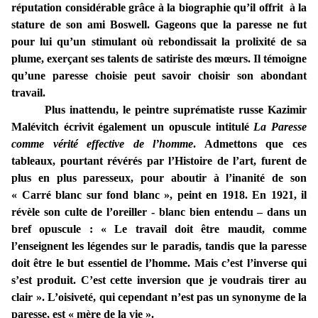
réputation considérable grâce à la biographie qu’il offrit à la
stature de son ami Boswell. Gageons que la paresse ne fut
pour lui qu’un stimulant où rebondissait la prolixité de sa
plume, exerçant ses talents de satiriste des mœurs. Il témoigne
qu’une paresse choisie peut savoir choisir son abondant
travail.
Plus inattendu, le peintre suprématiste russe Kazimir
Malévitch écrivit également un opuscule intitulé
La Paresse
comme vérité effective de l’homme
. Admettons que ces
tableaux, pourtant révérés par l’Histoire de l’art, furent de
plus en plus paresseux, pour aboutir à l’inanité de son
« Carré blanc sur fond blanc », peint en 1918. En 1921, il
révèle son culte de l’oreiller - blanc bien entendu – dans un
bref opuscule : « Le travail doit être maudit, comme
l’enseignent les légendes sur le paradis, tandis que la paresse
doit être le but essentiel de l’homme. Mais c’est l’inverse qui
s’est produit. C’est cette inversion que je voudrais tirer au
clair ». L’oisiveté, qui cependant n’est pas un synonyme de la
paresse, est « mère de la vie ».