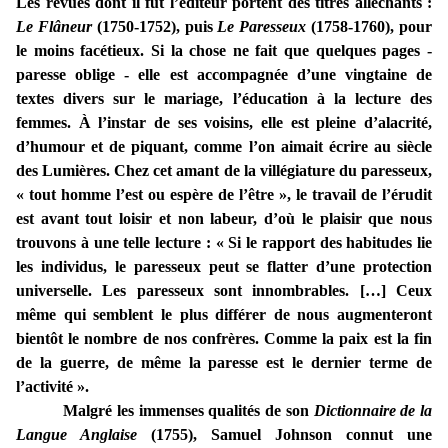
Les revues dont il fut l’éditeur portent des titres alléchants :
Le Flâneur
(1750-1752), puis
Le Paresseux
(1758-1760), pour
le moins facétieux. Si la chose ne fait que quelques pages -
paresse oblige - elle est accompagnée d’une vingtaine de
textes divers sur le mariage, l’éducation à la lecture des
femmes. À l’instar de ses voisins, elle est pleine d’alacrité,
d’humour et de piquant, comme l’on aimait écrire au siècle
des Lumières. Chez cet amant de la villégiature du paresseux,
« tout homme l’est ou espère de l’être », le travail de l’érudit
est avant tout loisir et non labeur, d’où le plaisir que nous
trouvons à une telle lecture : « Si le rapport des habitudes lie
les individus, le paresseux peut se flatter d’une protection
universelle. Les paresseux sont innombrables. […] Ceux
même qui semblent le plus différer de nous augmenteront
bientôt le nombre de nos confrères. Comme la paix est la fin
de la guerre, de même la paresse est le dernier terme de
l’activité ».
Malgré les immenses qualités de son
Dictionnaire de la
Langue Anglaise
(1755), Samuel Johnson connut une