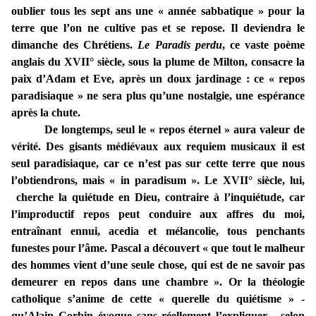
oublier tous les sept ans une « année sabbatique » pour la
terre que l’on ne cultive pas et se repose. Il deviendra le
dimanche des Chrétiens.
Le Paradis perdu
, ce vaste poème
anglais du XVII° siècle, sous la plume de Milton, consacre la
paix d’Adam et Eve, après un doux jardinage : ce « repos
paradisiaque » ne sera plus qu’une nostalgie, une espérance
après la chute.
De longtemps, seul le « repos éternel » aura valeur de
vérité. Des gisants médiévaux aux requiem musicaux il est
seul paradisiaque, car ce n’est pas sur cette terre que nous
l’obtiendrons, mais « in paradisum ». Le XVII° siècle, lui,
cherche la quiétude en Dieu, contraire à l’inquiétude, car
l’improductif repos peut conduire aux affres du moi,
entraînant ennui, acedia et mélancolie, tous penchants
funestes pour l’âme. Pascal a découvert « que tout le malheur
des hommes vient d’une seule chose, qui est de ne savoir pas
demeurer en repos dans une chambre ». Or la théologie
catholique s’anime de cette « querelle du quiétisme » -
qu’Alain Corbin évoque sans réellement l’expliquer - selon