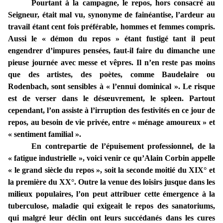
Pourtant à la campagne, le repos, hors consacré au
Seigneur, était mal vu, synonyme de fainéantise, l’ardeur au
travail étant cent fois préférable, hommes et femmes compris.
Aussi le « démon du repos » étant fustigé tant il peut
engendrer d’impures pensées, faut-il faire du dimanche une
pieuse journée avec messe et vêpres. Il n’en reste pas moins
que des artistes, des poètes, comme Baudelaire ou
Rodenbach, sont sensibles à « l’ennui dominical ». Le risque
est de verser dans le désœuvrement, le spleen. Partout
cependant, l’on assiste à l’irruption des festivités en ce jour de
repos, au besoin de vie privée, entre « ménage amoureux » et
« sentiment familial ».
En contrepartie de l’épuisement professionnel, de la
« fatigue industrielle », voici venir ce qu’Alain Corbin appelle
« le grand siècle du repos », soit la seconde moitié du XIX° et
la première du XX°. Outre la venue des loisirs jusque dans les
milieux populaires, l’on peut attribuer cette émergence à la
tuberculose, maladie qui exigeait le repos des sanatoriums,
qui malgré leur déclin ont leurs succédanés dans les cures