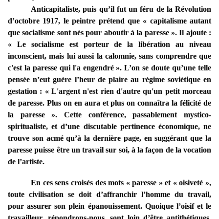
Anticapitaliste, puis qu’il fut un féru de la Révolution
d’octobre 1917, le peintre prétend que « capitalisme autant
que socialisme sont nés pour aboutir à la paresse ». Il ajoute :
« Le socialisme est porteur de la libération au niveau
inconscient, mais lui aussi la calomnie, sans comprendre que
c'est la paresse qui l'a engendré
». L’on se doute qu’une telle
pensée n’eut guère l’heur de plaire au régime soviétique en
gestation : « L'argent n'est rien d'autre qu'un petit morceau
de paresse. Plus on en aura et plus on connaîtra la félicité de
la paresse ». Cette conférence, passablement mystico-
spiritualiste, et d’une discutable pertinence économique, ne
trouve son acmé qu’à la dernière page, en suggérant que la
paresse puisse être un travail sur soi, à la façon de la vocation
de l’artiste.
En ces sens croisés des mots « paresse » et « oisiveté »,
toute civilisation se doit d’affranchir l’homme du travail,
pour assurer son plein épanouissement. Quoique l’oisif et le
travailleur, répondrons-nous, sont loin d’être antithétiques.