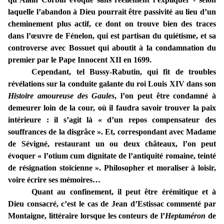
laquelle l’abandon à Dieu pourrait être passivité au lieu d’un
cheminement plus actif, ce dont on trouve bien des traces
dans l’œuvre de Fénelon, qui est partisan du quiétisme, et sa
controverse avec Bossuet qui aboutit à la condamnation du
premier par le Pape Innocent XII en 1699.
Cependant, tel Bussy-Rabutin, qui fit de troubles
révélations sur la conduite galante du roi Louis XIV dans son
Histoire amoureuse des Gaules
, l’on peut être condamné à
demeurer loin de la cour, où il faudra savoir trouver la paix
intérieure : il s’agit là « d’un repos compensateur des
souffrances de la disgrâce ». Et, correspondant avec Madame
de Sévigné, restaurant un ou deux châteaux, l’on peut
évoquer « l’otium cum dignitate de l’antiquité romaine, teinté
de résignation stoïcienne ». Philosopher et moraliser à loisir,
voire écrire ses mémoires…
Quant au confinement, il peut être érémitique et à
Dieu consacré, c’est le cas de Jean d’Estissac commenté par
Montaigne, littéraire lorsque les conteurs de l’
Heptaméron
de