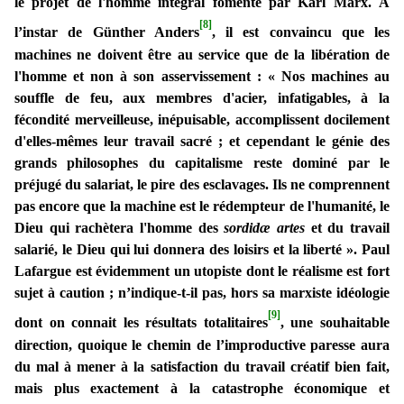
le projet de l'homme intégral fomenté par Karl Marx. À
[8]
l’instar de Günther Anders
, il est convaincu que les
machines ne doivent être au service que de la libération de
l'homme et non à son asservissement : « Nos machines au
souffle de feu, aux membres d'acier, infatigables, à la
fécondité merveilleuse, inépuisable, accomplissent docilement
d'elles-mêmes leur travail sacré ; et cependant le génie des
grands philosophes du capitalisme reste dominé par le
préjugé du salariat, le pire des esclavages. Ils ne comprennent
pas encore que la machine est le rédempteur de l'humanité, le
Dieu qui rachètera l'homme des
sordidæ artes
et du travail
salarié, le Dieu qui lui donnera des loisirs et la liberté ». Paul
Lafargue est évidemment un utopiste dont le réalisme est fort
sujet à caution ; n’indique-t-il pas, hors sa marxiste idéologie
[9]
dont on connait les résultats totalitaires
, une souhaitable
direction, quoique le chemin de l’improductive paresse aura
du mal à mener à la satisfaction du travail créatif bien fait,
mais plus exactement à la catastrophe économique et