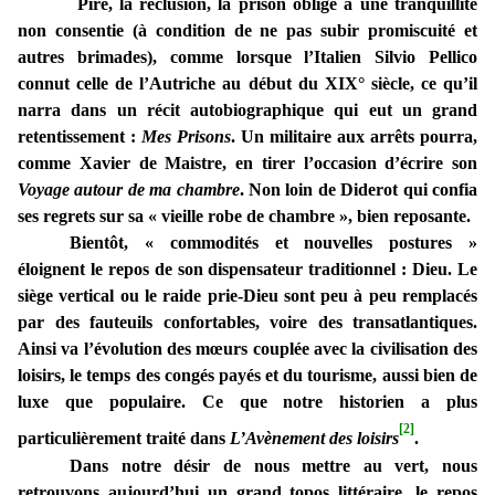
Pire, la réclusion, la prison oblige à une tranquillité
non consentie (à condition de ne pas subir promiscuité et
autres brimades), comme lorsque l’Italien Silvio Pellico
connut celle de l’Autriche au début du XIX° siècle, ce qu’il
narra dans un récit autobiographique qui eut un grand
retentissement :
Mes Prisons
. Un militaire aux arrêts pourra,
comme Xavier de Maistre, en tirer l’occasion d’écrire son
Voyage autour de ma chambre
. Non loin de Diderot qui confia
ses regrets sur sa « vieille robe de chambre », bien reposante.
Bientôt, « commodités et nouvelles postures »
éloignent le repos de son dispensateur traditionnel : Dieu. Le
siège vertical ou le raide prie-Dieu sont peu à peu remplacés
par des fauteuils confortables, voire des transatlantiques.
Ainsi va l’évolution des mœurs couplée avec la civilisation des
loisirs, le temps des congés payés et du tourisme, aussi bien de
luxe que populaire. Ce que notre historien a plus
[2]
particulièrement traité dans
L’Avènement des loisirs
.
Dans notre désir de nous mettre au vert, nous
retrouvons aujourd’hui un grand topos littéraire, le repos