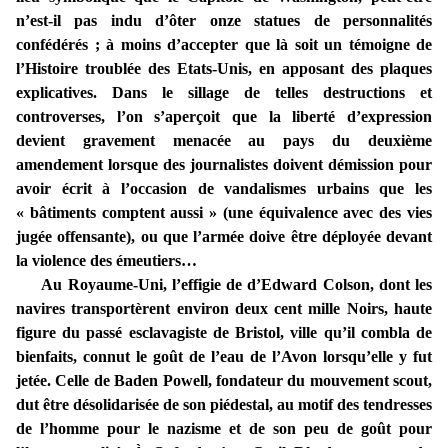
n’est-il pas indu d’ôter onze statues de personnalités
confédérés ; à moins d’accepter que là soit un témoigne de
l’Histoire troublée des Etats-Unis, en apposant des plaques
explicatives. Dans le sillage de telles destructions et
controverses, l’on s’aperçoit que la liberté d’expression
devient gravement menacée au pays du deuxième
amendement lorsque des journalistes doivent démission pour
avoir écrit à l’occasion de vandalismes urbains que les
« bâtiments comptent aussi » (une équivalence avec des vies
jugée offensante), ou que l’armée doive être déployée devant
la violence des émeutiers…
Au Royaume-Uni, l’effigie de d’Edward Colson, dont les
navires transportèrent environ deux cent mille Noirs, haute
figure du passé esclavagiste de Bristol, ville qu’il combla de
bienfaits, connut le goût de l’eau de l’Avon lorsqu’elle y fut
jetée. Celle de Baden Powell, fondateur du mouvement scout,
dut être désolidarisée de son piédestal, au motif des tendresses
de l’homme pour le nazisme et de son peu de goût pour