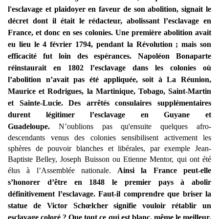
l'esclavage et plaidoyer en faveur de son abolition, signait le
décret dont il était le rédacteur, abolissant l’esclavage en
France, et donc en ses colonies. Une première abolition avait
eu lieu le 4 février 1794, pendant la Révolution ; mais son
efficacité fut loin des espérances. Napoléon Bonaparte
réinstaurait en 1802 l’esclavage dans les colonies où
l’abolition n’avait pas été appliquée, soit à La Réunion,
Maurice et Rodrigues, la Martinique, Tobago, Saint-Martin
et Sainte-Lucie. Des arrêtés consulaires supplémentaires
durent légitimer l’esclavage en Guyane et
Guadeloupe.
N’oublions pas qu'ensuite quelques afro-
descendants venus des colonies sensibilisent activement les
sphères de pouvoir blanches et libérales, par exemple Jean-
Baptiste Belley, Joseph Buisson ou Etienne Mentor, qui ont été
élus à l’Assemblée nationale.
Ainsi la France peut-elle
s’honorer d’être en 1848 le premier pays à abolir
définitivement l’esclavage. Faut-il comprendre que briser la
statue de Victor Schœlcher signifie vouloir rétablir un
esclavage coloré ? Que tout ce qui est blanc, même le meilleur,