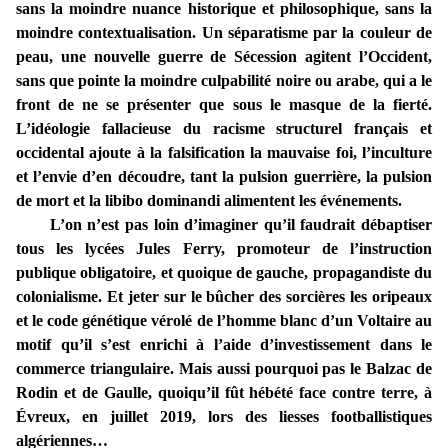
sans la moindre nuance historique et philosophique, sans la
moindre contextualisation. Un séparatisme par la couleur de
peau, une nouvelle guerre de Sécession agitent l’Occident,
sans que pointe la moindre culpabilité noire ou arabe, qui a le
front de ne se présenter que sous le masque de la fierté.
L’idéologie fallacieuse du racisme structurel français et
occidental ajoute à la falsification la mauvaise foi, l’inculture
et l’envie d’en découdre, tant la pulsion guerrière, la pulsion
de mort et la libibo dominandi alimentent les événements.
L’on n’est pas loin d’imaginer qu’il faudrait débaptiser
tous les lycées Jules Ferry, promoteur de l’instruction
publique obligatoire, et quoique de gauche, propagandiste du
colonialisme. Et jeter sur le bûcher des sorcières les oripeaux
et le code génétique vérolé de l’homme blanc d’un Voltaire au
motif qu’il s’est enrichi à l’aide d’investissement dans le
commerce triangulaire. Mais aussi pourquoi pas le Balzac de
Rodin et de Gaulle, quoiqu’il fût hébété face contre terre, à
Évreux, en juillet 2019, lors des liesses footballistiques
algériennes…