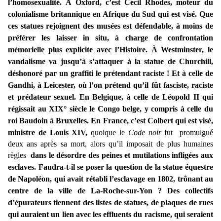
l’homosexualité. À Oxford, c’est Cecil Rhodes, moteur du
colonialisme britannique en Afrique du Sud qui est visé. Que
ces statues rejoignent des musées est défendable, à moins de
préférer les laisser in situ, à charge de confrontation
mémorielle plus explicite avec l’Histoire. À Westminster, le
vandalisme va jusqu’à s’attaquer à la statue de Churchill,
déshonoré par un graffiti le prétendant raciste ! Et à celle de
Gandhi, à Leicester, où l’on prétend qu’il fût fasciste, raciste
et prédateur sexuel. En Belgique, à celle de Léopold II qui
régissait au XIX° siècle le Congo belge, y compris à celle du
roi Baudoin à Bruxelles. En France, c’est Colbert qui est visé,
ministre de Louis XIV,
quoique le
Code noir
fut promulgué
deux ans après sa mort, alors qu’il imposait de plus humaines
règles
dans le désordre des peines et mutilations infligées aux
esclaves. Faudra-t-il se poser la question de la statue équestre
de Napoléon, qui avait rétabli l’esclavage en 1802, trônant au
centre de la ville de La-Roche-sur-Yon ? Des collectifs
d’épurateurs tiennent des listes de statues, de plaques de rues
qui auraient un lien avec les effluents du racisme, qui seraient