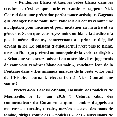
« Pendez les Blancs et tuez les bébés blancs dans les
crèches »,
c’est ce que hurle et scande le rappeur Nick
Conrad dans une prétendue performance artistique. Gageons
que changer blanc pour noir vaudrait au contrevenant une
inculpation pour racisme et pour incitation au meurtre et au
génocide. Selon que vous soyez noirs ou blanc la Justice n’a
pas le même discours, contrevenant au principe d’égalité
devant la loi. Le puissant d’aujourd’hui n’est plus le Blanc,
mais un Noir qui prétend au monopole de la violence illégale :
« Selon que vous serez puissant ou misérable / Les jugements
de cour vous rendront blanc ou noir », concluait Jean de la
Fontaine dans « Les animaux malades de la peste ». Le vent
de l’Histoire tournant, élèvera-t-on à Nick Conrad une
statue ?
Préfère-t-on Larossi Abballa, l'assassin des policiers de
Magnaville, le 13 juin 2016 ? Celui-là citait des
commentateurs du Coran en lançant nombre d'appels au
meurtre - « tuez-les, tuez-les, tuez-les » - avec des noms de
famille, dirigés contre des « policiers », des « surveillants de