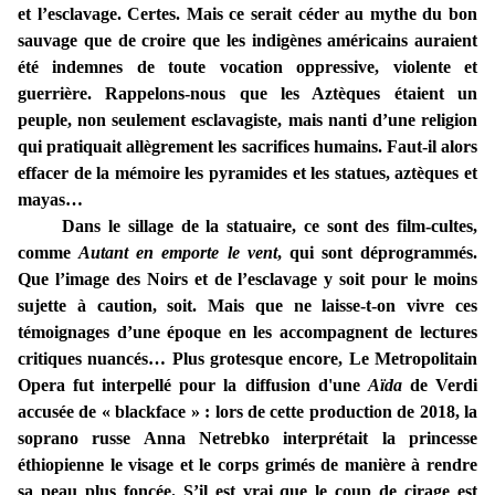
et l’esclavage. Certes. Mais ce serait céder au mythe du bon
sauvage que de croire que les indigènes américains auraient
été indemnes de toute vocation oppressive, violente et
guerrière. Rappelons-nous que les Aztèques étaient un
peuple, non seulement esclavagiste, mais nanti d’une religion
qui pratiquait allègrement les sacrifices humains. Faut-il alors
effacer de la mémoire les pyramides et les statues, aztèques et
mayas…
Dans le sillage de la statuaire, ce sont des film-cultes,
comme
Autant en emporte le vent
, qui sont déprogrammés.
Que l’image des Noirs et de l’esclavage y soit pour le moins
sujette à caution, soit. Mais que ne laisse-t-on vivre ces
témoignages d’une époque en les accompagnent de lectures
critiques nuancés… Plus grotesque encore, Le Metropolitain
Opera fut interpellé pour la diffusion d'une
Aïda
de Verdi
accusée de « blackface » : lors de cette production de 2018, la
soprano russe Anna Netrebko interprétait la princesse
éthiopienne le visage et le corps grimés de manière à rendre
sa peau plus foncée. S’il est vrai que le coup de cirage est