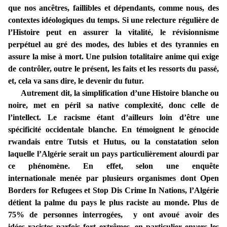
que nos ancêtres, faillibles et dépendants, comme nous, des
contextes idéologiques du temps. Si une relecture régulière de
l’Histoire peut en assurer la vitalité, le révisionnisme
perpétuel au gré des modes, des lubies et des tyrannies en
assure la mise à mort. Une pulsion totalitaire anime qui exige
de contrôler, outre le présent, les faits et les ressorts du passé,
et, cela va sans dire, le devenir du futur.
Autrement dit, la simplification d’une Histoire blanche ou
noire, met en péril sa native complexité, donc celle de
l’intellect. Le racisme étant d’ailleurs loin d’être une
spécificité occidentale blanche. En témoignent le génocide
rwandais entre Tutsis et Hutus, ou la constatation selon
laquelle l’Algérie serait un pays particulièrement alourdi par
ce phénomène. En effet, s
elon une enquête
internationale menée par plusieurs organismes dont Open
Borders for Refugees et Stop Dis Crime In Nations, l’Algérie
détient la palme du pays le plus raciste au monde. Plus de
75% de personnes interrogées, y ont avoué avoir des
idées racistes parfois fort
extrêmes, en particulier envers les