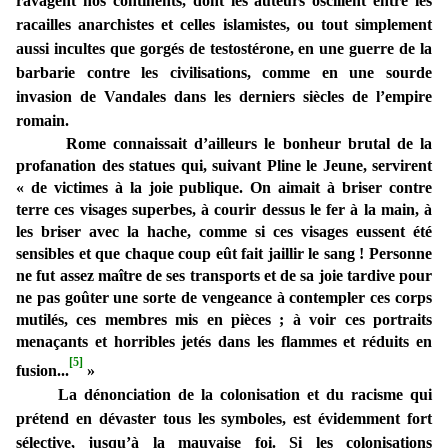
ravagent nos continents, dont les auteurs oscillent entre les
racailles anarchistes et celles islamistes, ou tout simplement
aussi incultes que gorgés de testostérone, en une guerre de la
barbarie contre les civilisations, comme en une sourde
invasion de Vandales dans les derniers siècles de l’empire
romain.
Rome connaissait d’ailleurs le bonheur brutal de la
profanation des statues qui, suivant Pline le Jeune, servirent
« de victimes à la joie publique. On aimait à briser contre
terre ces visages superbes, à courir dessus le fer à la main, à
les briser avec la hache, comme si ces visages eussent été
sensibles et que chaque coup eût fait jaillir le sang ! Personne
ne fut assez maître de ses transports et de sa joie tardive pour
ne pas goûter une sorte de vengeance à contempler ces corps
mutilés, ces membres mis en pièces ; à voir ces portraits
menaçants et horribles jetés dans les flammes et réduits en
[5]
fusion...
»
La dénonciation de la colonisation et du racisme qui
prétend en dévaster tous les symboles, est évidemment fort
sélective, jusqu’à la mauvaise foi. Si les colonisations