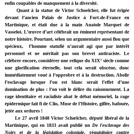
enfin coupables de manquement à la diversité.
Quant à la statue de Victor Schoelcher, elle fut érigée
devant l’ancien Palais de Justice à Fort-de-France en
Martinique, et était due à la main Anatole Marquet de
Vasselot. L’œuvre d’art célébrait un éminent représentant de
notre histoire. Pourtant, selon un argumentaire aussi flou que
spécieux, l’homme statufié n’aurait agi que par intérêt
personnel et ne méritait pas son brevet antiraciste. Le
célébrer encore, considérer une relique du XIX° siècle comme
une glorification éternelle, tout cela serait obscène, donc
immédiatement voué à l’opprobre et à la destruction. Abolir
l’esclavage lorsque l’on est blanc serait l’effet d’une
domination de plus : l’on voit le délire du raisonnement. La
rage identitaire et racialiste abat le débat mémoriel, la rage
épidermique fait fi de Clio, Muse de l’Histoire, giflée, bafouée,
jetée aux ordures !
Le 27 avril 1848 Victor Schœlcher, député libéral de la
Martinique, qui en 1833 avait publié un
De l'esclavage des
Noirs et de la législation coloniale
, réquisitoire contre