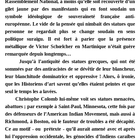
Rassemblement National, à moins qu’elle soit recouverte d’un
gilet jaune par des manifestants qui en font soudain un
symbole idéologique de souveraineté française anti-
européenne. Le vide de la pensée qui nimbait des statues que
personne ne regardait plus se change soudain en sens
politique suraigu. Il est fort à parier que la présence
métallique de Victor Schœlcher en Martinique n’était guère
remarquée depuis longtemps…
Jusqu’à l’antiquité des statues grecques, qui ont été
sommées par des antiracistes de se dévêtir de leur blancheur,
leur blanchitude dominatrice et oppressive ! Alors, ô ironie,
que les Historiens d’art savent qu’elles étaient peintes et que
seul le temps les a lavées.
Christophe Colomb lui-même voit ses statues menacées,
abattues ; par exemple à Saint-Paul, Minnesota, cette fois par
des défenseurs de l’American Indian Movement, mais aussi à
Richmond, à Boston, où le fauteur de troubles a été décapité.
Ce au motif - ou prétexte - qu’il aurait amené avec et après
lui l’oppression occidentale, les génocides d’Indiens caraïbes