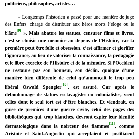
politiciens, philosophes, artistes…
« Longtemps l’historien a passé pour une manière de juge
des Enfers, chargé de distribuer aux héros morts l’éloge ou le
[9]
blâme
».
Mais abattre les statues, censurer films et livres,
c’est se choisir une mémoire au dépens de l’Histoire, car la
première peut être folie et obsession, c’est affirmer et glorifier
l’ignorance, au lieu de valoriser la connaissance, la pédagogie
et le libre exercice de l’Histoire et de la mémoire. Si l’Occident
ne restaure pas son honneur, son déclin, quoique d’une
manière bien différente de celui qu’annonçait le trop peu
[10]
libéral Oswald Spengler
, est assuré. Car après le
déboulonnage de statues esclavagistes ou colonialistes, vient
celles dont le seul tort est d’être blanches. Et viendrait, en
guise de prémices d'une guerre civile, celui des pages des
bibliothèques qui, trop blanches, devront expier leur identité
[11]
dermatologique dans la noirceur des flammes
, comme
Aristote et Saint-Augustin qui acceptaient et justifiaient