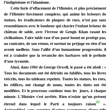
l’indigénisme et l’islamisme.
Cette furie d’effacement de l’Histoire, et plus précisément
de l’Histoire forcément complexe, qui anime les briseurs de
statues, les éradicateurs de plaques de rues, n’est pas sans
ressemblances avec le bonheur qui chavire l’enfant briseur de
château de sable, avec l’ivresse de Gengis Khan rasant les
civilisations. Faire table rase d’un passé honni ne protège pas,
au contraire, de son retour, et surtout ne préjuge en rien d’un
avenir meilleur. Sous l’alibi d’un humanisme progressiste, il
est à craindre que la revanche des barbares soit le prélude
d’une tyrannie.
Ainsi, dans
1984
de George Orwell, le passé a été aboli : «
Tous les documents ont été détruits ou falsifiés, tous les livres
réécrits, tous les tableaux repeints. Toutes les statues, les rues,
les édifices, ont changé de noms, toutes les dates ont été
modifiées. Et le processus continue tous les jours, à chaque
minute. L'Histoire s'est arrêtée. Rien n'existe qu’un présent
[2]
éternel dans lequel le Parti a toujours raison
».
Aujourd’hui, sans compter d’autres occurrences d’une telle