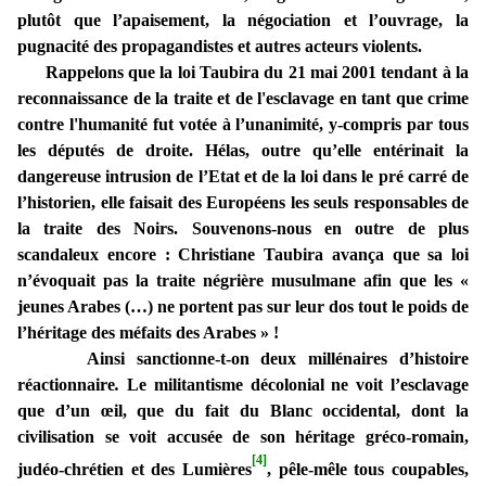
plutôt que l’apaisement, la négociation et l’ouvrage, la
pugnacité des propagandistes et autres acteurs violents.
Rappelons que la loi Taubira du 21 mai 2001 tendant à la
reconnaissance de la traite et de l'esclavage en tant que crime
contre l'humanité fut votée à l’unanimité, y-compris par tous
les députés de droite. Hélas, outre qu’elle entérinait la
dangereuse intrusion de l’Etat et de la loi dans le pré carré de
l’historien, elle faisait des Européens les seuls responsables de
la traite des Noirs. Souvenons-nous en outre de plus
scandaleux encore : Christiane Taubira avança que sa loi
n’évoquait pas la traite négrière musulmane afin que les «
jeunes Arabes (…) ne portent pas sur leur dos tout le poids de
l’héritage des méfaits des Arabes » !
Ainsi sanctionne-t-on deux millénaires d’histoire
réactionnaire
.
Le militantisme décolonial ne voit l’esclavage
que d’un œil, que du fait du Blanc occidental, dont la
civilisation se voit accusée de son héritage gréco-romain,
[4]
judéo-chrétien et des Lumières
, pêle-mêle tous coupables,