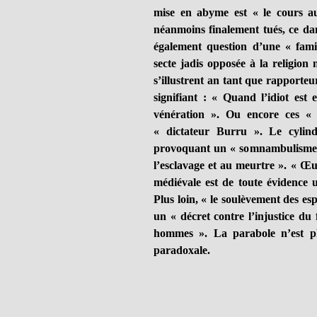
mise en abyme est « le cours au
néanmoins finalement tués, ce dan
également question d’une « famil
secte jadis opposée à la religio
s’illustrent an tant que rapporte
signifiant : « Quand l’idiot est 
vénération ». Ou encore ces « r
« dictateur Burru ». Le cylind
provoquant un « somnambulisme m
l’esclavage et au meurtre ». « Œuv
médiévale est de toute évidence 
Plus loin, « le soulèvement des esp
un « décret contre l’injustice du 
hommes ». La parabole n’est plu
paradoxale.