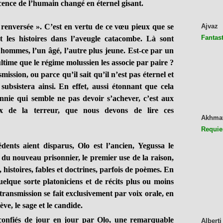
scence de l’humain changé en éternel gisant.
 renversée ». C’est en vertu de ce vœu pieux que se
Ajvaz
Fantast
t les histoires dans l’aveugle catacombe. Là sont
 hommes, l’un âgé, l’autre plus jeune. Est-ce par un
time que le régime molussien les associe par paire ?
mission, ou parce qu’il sait qu’il n’est pas éternel et
 subsistera ainsi. En effet, aussi étonnant que cela
rannie qui semble ne pas devoir s’achever, c’est aux
eux de la terreur, que nous devons de lire ces
Akhma
Requie
ents aient disparus, Olo est l’ancien, Yegussa le
du nouveau prisonnier, le premier use de la raison,
 histoires, fables et doctrines, parfois de poèmes. En
elque sorte platoniciens et de récits plus ou moins
 transmission se fait exclusivement par voix orale, en
lève, le sage et le candide.
 confiés de jour en jour par Olo, une remarquable
Alberti