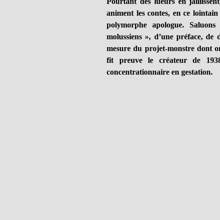
Pourtant des lueurs en jaillissent,
animent les contes, en ce lointai
polymorphe apologue. Saluons 
molussiens », d’une préface, de 
mesure du projet-monstre dont on
fit preuve le créateur de 193
concentrationnaire en gestation.