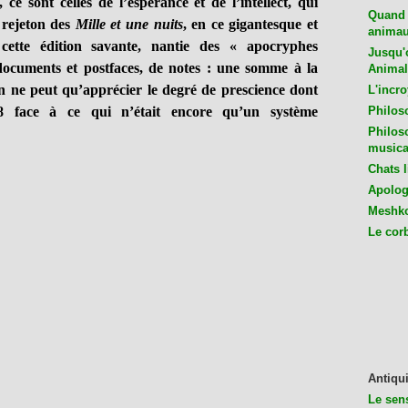
 ce sont celles de l’espérance et de l’intellect, qui
Quand 
n rejeton des
Mille et une nuits
, en ce gigantesque et
animaux
cette édition savante, nantie des « apocryphes
Jusqu'o
documents et postfaces, de notes : une somme à la
Animal
 ne peut qu’apprécier le degré de prescience dont
L'incro
8 face à ce qui n’était encore qu’un système
Philos
Philos
musica
Chats l
Apologu
Meshko
Le cor
Antiqui
Le sen