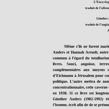
L’Encyclopé
traduit de l’alle
Günther 
traduit de l’angl
A
Même s’ils ne furent mari
Anders et Hannah Arendt, outre l
commun à l’égard du totalitarism
livres. Souci, angoisse, ter
complémentaires aux moyens ce
d’Eichmann à Jérusalem pour con
politique. L’autre mettra de n
concentrationnaire, cette caverne 
en 1938. Si ce livre est longtem
Günther Anders (1902-1992) ét
l’homme
, écrit afin de de se prém