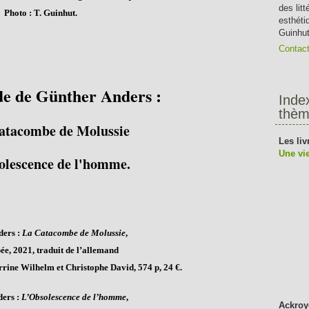
des lit
Photo : T. Guinhut.
esthéti
Guinhut
Contac
de de Günther Anders :
Inde
thèm
atacombe de Molussie
Les liv
Une vie
olescence de l'homme.
ders :
La Catacombe de Molussie
,
e, 2021, traduit de l’allemand
rrine Wilhelm et Christophe David, 574 p, 24 €.
ders :
L’Obsolescence de l’homme
,
Ackroy