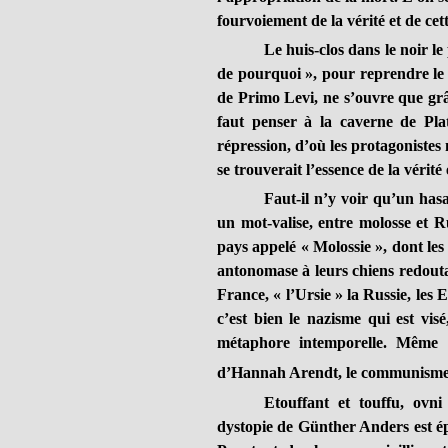
fourvoiement de la vérité et de cett
Le huis-clos dans le noir le
de pourquoi », pour reprendre l
de Primo Levi, ne s’ouvre que grâc
faut penser à la caverne de Pl
répression, d’où les protagonistes 
se trouverait l’essence de la vérité e
Faut-il n’y voir qu’un hasa
un mot-valise, entre molosse et R
pays appelé « Molossie », dont le
antonomase à leurs chiens redoutab
France, « l’Ursie » la Russie, les 
c’est bien le nazisme qui est visé
métaphore intemporelle. Même si
d’Hannah Arendt, le communism
Etouffant et touffu, ovn
dystopie de Günther Anders est ép