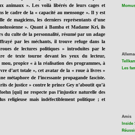
x animaux ». Les voilà libérés de leurs cages et
Momus 
s le cadre de la « capacité au mensonge ». Il y est
le de magiciens, les derniers représentants d’une
n molussienne ». Quant à Bamba et Madame Kri, ils
urs du culte de la personnalité, résumé par un adage
effrayé par les méchants, il trouve refuge dans la
oues de lectures politiques » introduites par le
Allema
re de texte tourne devant les yeux du lecteur,
Tellkam
ou, propice « à la réalisation des programmes, à
Les fa
re d’art totale », cet avatar de la « roue à livres »
une métaphore de l’incessante propagande fasciste.
rits de justice » contre le prince Gey n’aboutit qu’à
foehn [qui] ne respecte pas l’injustice naturelle des
s religieuse mais indéfectiblement politique ; et
Amis
Inside 
Réussi