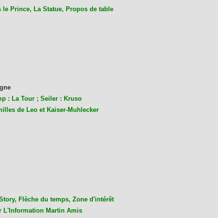
le Prince, La Statue, Propos de table
gne
p : La Tour ; Seiler : Kruso
milles de Leo et Kaiser-Muhlecke
r
Story, Flèche du temps, Zone d'intérêt
r L'Information Martin Amis