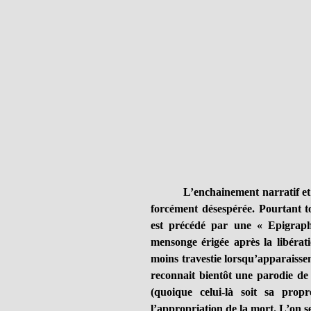
L’enchainement narratif et
forcément désespérée. Pourtant t
est précédé par une « Epigraphe
mensonge érigée après la libérati
moins travestie lorsqu’apparaisse
reconnait bientôt une parodie de
(quoique celui-là soit sa pro
l’appropriation de la mort. L’on s