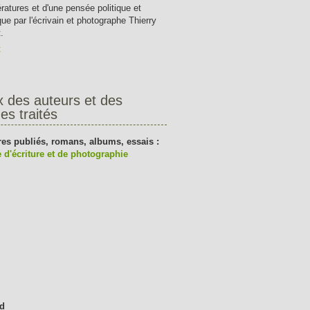
tératures et d'une pensée politique et
que par l'écrivain et photographe Thierry
.
t
x des auteurs et des
es traités
res publiés, romans, albums, essais :
 d'écriture et de photographie
d