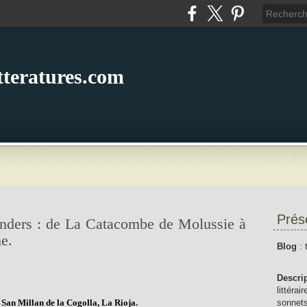
itteratures.com
Prés
Anders : de La Catacombe de Molussie à
e.
Blog
: 
Descri
littérai
San Millan de la Cogolla, La Rioja.
sonnets