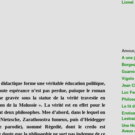
Lionel
Amour,
A une 
Borges
Guarni
Vigolo 
 didactique forme une véritable éducation politique,
Jean C
oute espérance n’est pas perdue, puisque le roman
Luc Fer
 gravée sous la statue de la vérité travestie en
Philos
on de la Molussie ». La vérité est en effet pour le
Le lit 
nt deux philosophes. Mee d’abord, dans le lequel on
Erotis
Lestra
 Nietzsche, Zarathoustra fumeux, puis d’Heidegger
Une His
pre parodie), nommé Règedié, dont le credo est
Aveux 
e doute que la philosophie ne sort pas indemne de ce