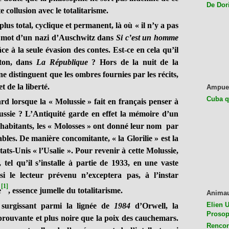
De Dor
e collusion avec le totalitarisme.
 plus total, cyclique et permanent, là où « il n’y a pas
e mot d’un nazi d’Auschwitz dans
Si c’est un homme
e à la seule évasion des contes. Est-ce en cela qu’il
aton, dans
La République
? Hors de la nuit de la
ne distinguent que les ombres fournies par les récits,
t de la liberté.
Ampue
Cuba q
rd lorsque la « Molussie » fait en français penser à
ussie ? L’Antiquité garde en effet la mémoire d’un
s habitants, les « Molosses » ont donné leur nom par
les. De manière concomitante, « la Glorilie » est la
Etats-Unis « l’Usalie ». Pour revenir à cette Molussie,
, tel qu’il s’installe à partie de 1933, en une vaste
 le lecteur prévenu n’exceptera pas, à l’instar
[1]
e
, essence jumelle du totalitarisme.
Anima
Elien U
i surgissant parmi la lignée de
1984
d’Orwell, la
Prosop
rouvante et plus noire que la poix des cauchemars.
Rencon