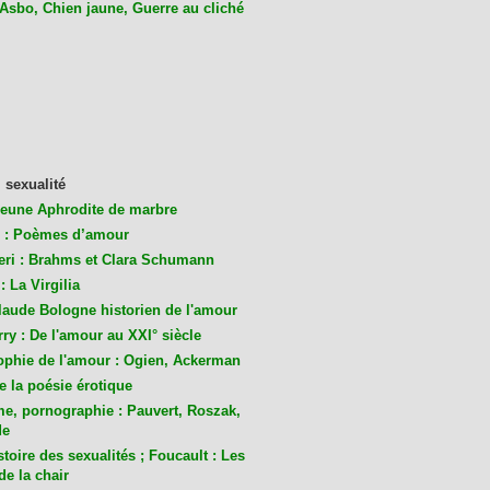
 Asbo, Chien jaune, Guerre au cliché
 sexualité
jeune Aphrodite de marbre
 : Poèmes d’amour
eri : Brahms et Clara Schumann
: La Virgilia
laude Bologne historien de l'amour
ry : De l'amour au XXI° siècle
ophie de l'amour : Ogien, Ackerman
de la poésie érotique
me, pornographie : Pauvert, Roszak,
de
toire des sexualités ; Foucault : Les
de la chair