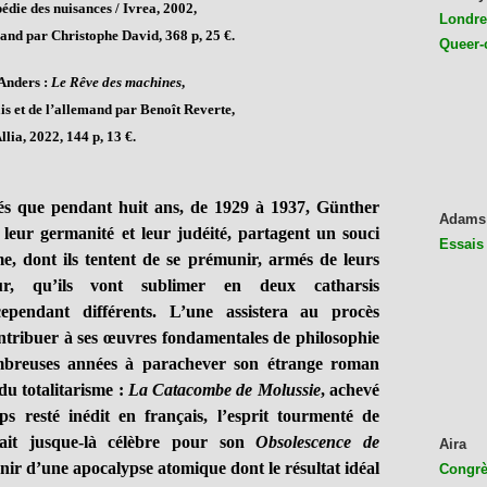
die des nuisances / Ivrea, 2002,
Londres
mand par Christophe David, 368 p, 25 €.
Queer-
Anders :
Le Rêve des machines
,
ais et de l’allemand par Benoît Reverte,
llia, 2022, 144 p, 13 €.
és que pendant huit ans, de 1929 à 1937, Günther
Adams
eur germanité et leur judéité, partagent un souci
Essais
e, dont ils tentent de se prémunir, armés de leurs
reur, qu’ils vont sublimer en deux catharsis
pendant différents. L’une assistera au procès
tribuer à ses œuvres fondamentales de philosophie
ombreuses années à parachever son étrange roman
du totalitarisme :
La Catacombe de Molussie
, achevé
ps resté inédit en français, l’esprit tourmenté de
ait jusque-là célèbre pour son
Obsolescence de
Aira
unir d’une apocalypse atomique dont le résultat idéal
Congrès