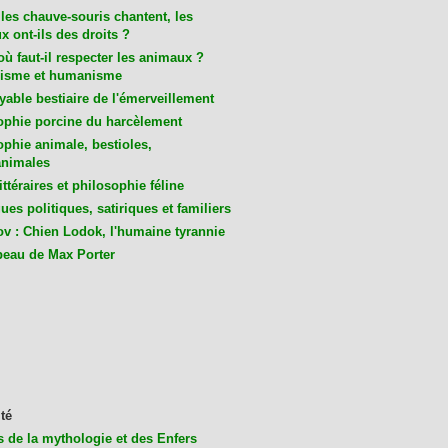
les chauve-souris chantent, les
 ont-ils des droits ?
ù faut-il respecter les animaux ?
isme et humanisme
yable bestiaire de l'émerveillement
ophie porcine du harcèlement
ophie animale, bestioles,
nimales
ittéraires et philosophie féline
es politiques, satiriques et familiers
v : Chien Lodok, l'humaine tyrannie
beau de Max Porter
té
s de la mythologie et des Enfers