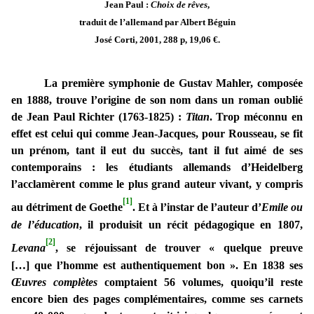
Jean Paul :
Choix de rêves
,
traduit de l’allemand par Albert Béguin
José Corti, 2001, 288 p, 19,06 €.
La première symphonie de Gustav Mahler, composée
en 1888, trouve l’origine de son nom dans un roman oublié
de Jean Paul Richter (1763-1825) :
Titan
. Trop méconnu en
effet est celui qui comme Jean-Jacques, pour Rousseau, se fit
un prénom, tant il eut du succès, tant il fut aimé de ses
contemporains : les étudiants allemands d’Heidelberg
l’acclamèrent comme le plus grand auteur vivant, y compris
[1]
au détriment de Goethe
. Et à l’instar de l’auteur d’
Emile ou
de l’éducation
, il produisit un récit pédagogique en 1807,
[2]
Levana
, se réjouissant de trouver « quelque preuve
[…] que l’homme est authentiquement bon ». En 1838 ses
Œuvres complètes
comptaient 56 volumes, quoiqu’il reste
encore bien des pages complémentaires, comme ses carnets