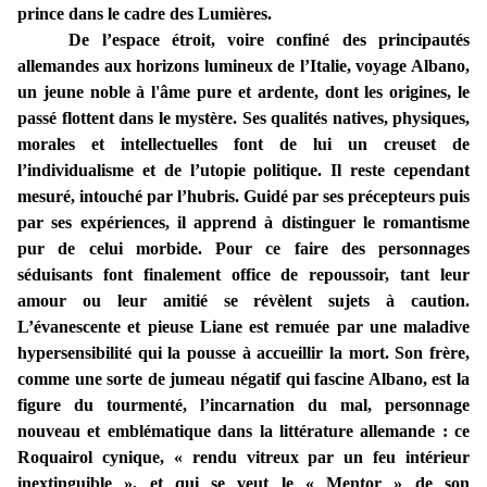
prince dans le cadre des Lumières.
De l’espace étroit, voire confiné des principautés
allemandes aux horizons lumineux de l’Italie, voyage Albano,
un jeune noble à l'âme pure et ardente, dont les origines, le
passé flottent dans le mystère. Ses qualités natives, physiques,
morales et intellectuelles font de lui un creuset de
l’individualisme et de l’utopie politique. Il reste cependant
mesuré, intouché par l’hubris. Guidé par ses précepteurs puis
par ses expériences, il apprend à distinguer le romantisme
pur de celui morbide. Pour ce faire des personnages
séduisants font finalement office de repoussoir, tant leur
amour ou leur amitié se révèlent sujets à caution.
L’évanescente et pieuse Liane est remuée par une maladive
hypersensibilité qui la pousse à accueillir la mort. Son frère,
comme une sorte de jumeau négatif qui fascine Albano, est la
figure du tourmenté, l’incarnation du mal, personnage
nouveau et emblématique dans la littérature allemande : ce
Roquairol cynique, « rendu vitreux par un feu intérieur
inextinguible », et qui se veut le « Mentor » de son