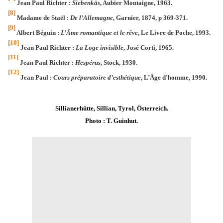
Jean Paul Richter :
Siebenkäs
, Aubier Montaigne, 1963.
[8]
Madame de Staël :
De l’Allemagne
, Garnier, 1874, p 369-371.
[9]
Albert Béguin :
L’Âme romantique et le rêve
, Le Livre de Poche, 1993.
[10]
Jean Paul Richter :
La Loge invisible
, José Corti, 1965.
[11]
Jean Paul Richter :
Hespérus
, Stock, 1930.
[12]
Jean Paul :
Cours préparatoire d’esthétique
, L’Âge d’homme, 1990.
Sillianerhütte, Sillian, Tyrol, Österreich.
Photo : T. Guinhut.