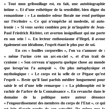
« Tout mon gribouillage est, en fait, une autobiographie
intime ». Et d’une esthétique de la sensibilité, bien digne du
romantisme : « La moindre odeur florale me rend poétique
sur l’écritoire ». Ce qui n’empêche ni modestie, ni auto-
ironie : « Si vous saviez combien peu je m’inquiète de Jean-
Paul Friedrich Richter, cet avorton insignifiant qui me porte
en son sein ! ». En lecteur enthousiasme d’Hegel, il avoue
également son idéalisme, l’esprit étant le plus pur de soi.
En ces « fouilles corporelles », l’on va s’amuser de :
« même l’urine crée un arc-en-ciel », et d’un trait de
cynisme : « Son cerveau n’apporta quelque chose au monde
que
lorsqu’on l’a autopsié ». Ou plus métaphysique et
mythologique : « Le corps est la selle de ce Pégase qu’est
l’esprit ». Reste qu’il faut parfois méditer longuement pour
saisir le sel d’une telle remarque : « La philosophie est le
racloir de l’arbre de la Connaissance ». En revanche dans le
domaine de la politique notre auteur dénonce
« l’engourdissement des membres du corps de l’Etat », ce qui
est loin d’avoir perdu de son actualité. De même que la