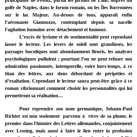
principauté de Pestitz, parmi les jardins de Lilar, auprès du
golfe de Naples, dans le forum romain, ou les Îles Borromées
sur le lac Majeur. Au-dessus de tous, apparaît enfin
l’aéronaute Giannozzo, contemplant depuis sa nacelle
l’agitation humaine avec détachement et humour.
L’excès de lyrisme et de sentimentalité peut cependant
lasser le lecteur. Les levers de soleil sont grandioses, les
paysages bucoliques sont abondamment fleuris, les analyses
psychologiques pullulent ; pourtant l’on ne peut refuser son
admiration passionnée, intemporelle, voire hors-temps, à ce
titan des lettres, aux dons débordant de péripéties et
d’exaltation. Cependant le lecteur saura peut-être grâce à ce
roman vibrionnant comment choisir les personnalités qui lui
permettront sa réalisation…
Pour reprendre son nom germanique, Johann-Paul
Richter est non seulement parvenu à vivre de sa plume, le
premier dans l'histoire des Lettres allemandes, conjointement
avec Lessing, mais aussi à faire le lien entre la profusion