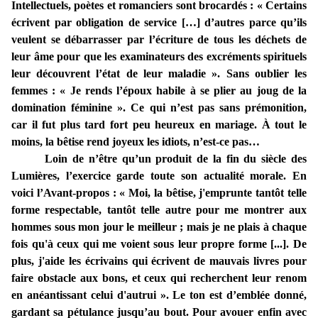
Intellectuels, poètes et romanciers sont brocardés : « Certains
écrivent par obligation de service […] d’autres parce qu’ils
veulent se débarrasser par l’écriture de tous les déchets de
leur âme pour que les examinateurs des excréments spirituels
leur découvrent l’état de leur maladie ». Sans oublier les
femmes : « Je rends l’époux habile à se plier au joug de la
domination féminine ». Ce qui n’est pas sans prémonition,
car il fut plus tard fort peu heureux en mariage. À tout le
moins, la bêtise rend joyeux les idiots, n’est-ce pas…
Loin de n’être qu’un produit de la fin du siècle des
Lumières, l’exercice garde toute son actualité morale. En
voici l’Avant-propos : « Moi, la bêtise, j'emprunte tantôt telle
forme respectable, tantôt telle autre pour me montrer aux
hommes sous mon jour le meilleur ; mais je ne plais à chaque
fois qu'à ceux qui me voient sous leur propre forme [...]. De
plus, j'aide les écrivains qui écrivent de mauvais livres pour
faire obstacle aux bons, et ceux qui recherchent leur renom
en anéantissant celui d'autrui ». Le ton est d’emblée donné,
gardant sa pétulance jusqu’au bout. Pour avouer enfin avec