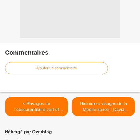
Commentaires
Ajouter un commentaire
< Ravages de
Histoire et visages de la
l’obscurantisme vert et
Méditerranée : David
écologie de l’action, par
Abulafia, Fernand Braudel
Yves Roucaute & Guillaume
& Emmanuel Ruben. >
Poitrinal.
Hébergé par Overblog