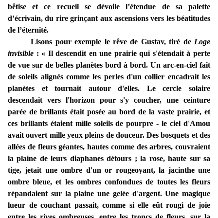
bêtise et ce recueil se dévoile l’étendue de sa palette
d’écrivain, du rire grinçant aux ascensions vers les béatitudes
de l’éternité.
Lisons pour exemple le rêve de Gustav, tiré de
Loge
invisible
: « Il descendit en une prairie qui s'étendait à perte
de vue sur de belles planètes bord à bord. Un arc-en-ciel fait
de soleils alignés comme les perles d'un collier encadrait les
planètes et tournait autour d'elles. Le cercle solaire
descendait vers l'horizon pour s'y coucher, une ceinture
parée de brillants était posée au bord de la vaste prairie, et
ces brillants étaient mille soleils de pourpre - le ciel d'Amou
avait ouvert mille yeux pleins de douceur. Des bosquets et des
allées de fleurs géantes, hautes comme des arbres, couvraient
la plaine de leurs diaphanes détours ; la rose, haute sur sa
tige, jetait une ombre d'un or rougeoyant, la jacinthe une
ombre bleue, et les ombres confondues de toutes les fleurs
répandaient sur la plaine une gelée d'argent. Une magique
lueur de couchant passait, comme si elle eût rougi de joie
entre les rives ombreuses, entre les troncs de fleurs, sur la