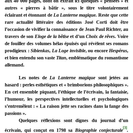
aux 40 000 pages, dont on extrait ici quelques « pensées » et
autres « pierres à bâtir », sous le titre volontairement
éclairant et étonnant de
La Lanterne magique.
Reste que cette
rare actualité littéraire des éditions José Corti doit être
l’occasion de vivifier la connaissance de Jean Paul Richter, au
travers de son
Eloge de la bêtise
et d’un
Choix de rêves
. Voire
de fouiller des volumes hélas épuisés qui révèlent ses romans
prodigieux :
Sibienkas
,
La Loge invisible
, ou encore
Hespérus
,
et bien entendu son vaste
Titan
, emblématique du romantisme
allemand.
Les notes de
La Lanterne magique
sont jetées au
hasard : perles esthétiques et « brimborions philosophiques ».
En cet ensemble piquant, l’éthique de l’écrivain, la fantaisie,
l’humour, les perspectives intellectuelles et psychologiques
s’entremêlent : « La raison jette ses racines dans la fange des
passions ».
Quelques réflexions sont dignes du journal d’un
[3]
écrivain, qui conçut en 1798 sa
Biographie conjecturale
.