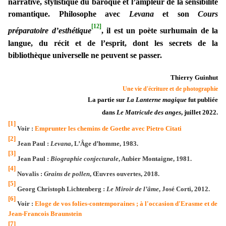
narrative, stylistique du baroque et l’ampleur de la sensibilité
romantique. Philosophe avec
Levana
et son
Cours
[12]
préparatoire d’esthétique
, il est un poète surhumain de la
langue, du récit et de l’esprit, dont les secrets de la
bibliothèque universelle ne peuvent se passer.
Thierry Guinhut
Une vie d'écriture et de photographie
La partie sur
La Lanterne magique
fut publiée
dans
Le Matricule des anges
, juillet 2022.
[1]
Voir :
Emprunter les chemins de Goethe avec Pietro Citati
[2]
Jean Paul :
Levana
, L’Âge d’homme, 1983.
[3]
Jean Paul :
Biographie conjecturale
, Aubier Montaigne, 1981.
[4]
Novalis :
Grains de pollen
, Œuvres ouvertes, 2018.
[5]
Georg Christoph Lichtenberg :
Le Miroir de l’âme
, José Corti,
2012.
[6]
Voir :
Eloge de vos folies-contemporaines ; à l'occasion d'Erasme et de
Jean-Francois Braunstein
[7]