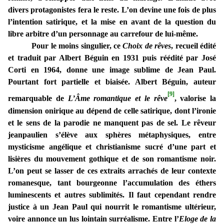
divers protagonistes fera le reste. L’on devine une fois de plus
l’intention satirique, et la mise en avant de la question du
libre arbitre d’un personnage au carrefour de lui-même.
Pour le moins singulier, ce
Choix de rêves
, recueil édité
et traduit par Albert Béguin en 1931 puis réédité par José
Corti en 1964, donne une image sublime de Jean Paul.
Pourtant fort partielle et biaisée. Albert Béguin, auteur
[9]
remarquable de
L’Âme romantique et le rêve
, valorise la
dimension onirique au dépend de celle satirique, dont l’ironie
et le sens de la parodie ne manquent pas de sel. Le rêveur
jeanpaulien s’élève aux sphères métaphysiques, entre
mysticisme angélique et christianisme sucré d’une part et
lisières du mouvement gothique et de son romantisme noir.
L’on peut se lasser de ces extraits arrachés de leur contexte
romanesque, tant bourgeonne l’accumulation des éthers
luminescents et autres sublimités. Il faut cependant rendre
justice à un Jean Paul qui nourrit le romantisme ultérieur,
voire annonce un lus lointain surréalisme. Entre l’
Eloge de la