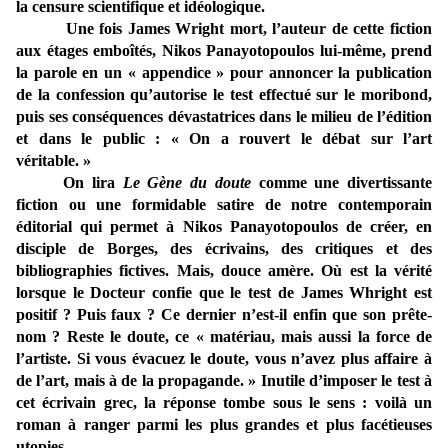
la censure scientifique et idéologique.
Une fois James Wright mort, l’auteur de cette fiction
aux étages emboîtés, Nikos Panayotopoulos lui-même, prend
la parole en un « appendice » pour annoncer la publication
de la confession qu’autorise le test effectué sur le moribond,
puis ses conséquences dévastatrices dans le milieu de l’édition
et dans le public : « On a rouvert le débat sur l’art
véritable. »
On lira
Le Gène du doute
comme une divertissante
fiction ou une formidable satire de notre contemporain
éditorial qui permet à Nikos Panayotopoulos de créer, en
disciple de Borges, des écrivains, des critiques et des
bibliographies fictives. Mais, douce amère. Où est la vérité
lorsque le Docteur confie que le test de James Whright est
positif ? Puis faux ? Ce dernier n’est-il enfin que son prête-
nom ? Reste le doute, ce « matériau, mais aussi la force de
l’artiste. Si vous évacuez le doute, vous n’avez plus affaire à
de l’art, mais à de la propagande. » Inutile d’imposer le test à
cet écrivain grec, la réponse tombe sous le sens : voilà un
roman à ranger parmi les plus grandes et plus facétieuses
utopies…