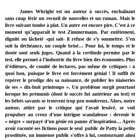
James Whright est un auteur à succès, enchaînant
sans coup férir un recueil de nouvelles et un roman. Mais le
livre suivant tombe à plat. Un autre est encore pire. C’est à ce
moment qu’apparaît le test Zimmermann. Par entêtement,
dignité ou lâcheté -qui sait- il refuse de s’y soumettre. S’en
suit la déchéance, un couple brisé… Pour lui, le temps et le
doute sont seuls juges. Quand à la certitude permise par le
test, elle permet à l’industrie du livre bien des économies. Plus
d’éditeurs, de comité de lectures, pas même de critiques : à
quoi bon, puisque le livre est forcément génial ! Il suffit de
repérer le prodige dès sa naissance, de publier les niaiseries
de ses « dix-huit printemps ». Un problème surgit pourtant
lorsque les prémunis (dont le succès fut antérieur au test) et
les bébés savants se trouvent trop peu nombreux. Alors, notre
auteur, attiré par le critique qui l’avait lessivé, se voit
propulser au creux d’une intrigue scandaleuse : devenir le
« nègre » surpayé d’un génie en panne d’inspiration… Après
avoir raconté ses fictions pour le seul public de Patty la petite
prostituée, un immense public s’offre à lui, contournant ainsi