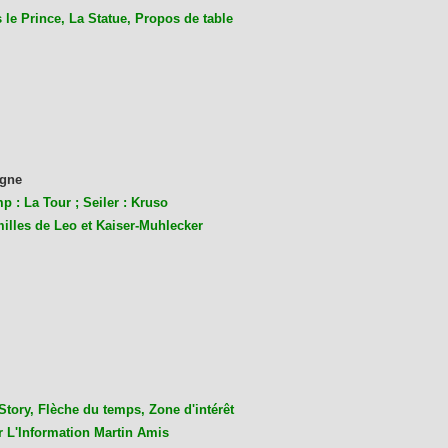
le Prince, La Statue, Propos de table
gne
p : La Tour ; Seiler : Kruso
milles de Leo et Kaiser-Muhlecke
r
Story, Flèche du temps, Zone d'intérêt
r L'Information Martin Amis