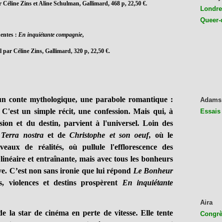
r Céline Zins et Aline Schulman, Gallimard, 468 p, 22,50 €.
Londres
Queer-
entes :
En inquiétante compagnie
,
l par Céline Zins, Gallimard, 320 p, 22,50 €.
n conte mythologique, une parabole romantique :
Adams
. C'est un simple récit, une confession. Mais qui, à
Essais
ion et du destin, parvient à l'universel. Loin des
e
Terra nostra
et de
Christophe et son oeuf
, où le
veaux de réalités, où pullule l'efflorescence des
 linéaire et entraînante, mais avec tous les bonheurs
ive. C’est non sans ironie que lui répond
Le Bonheur
, violences et destins prospèrent
En inquiétante
Aira
 star de cinéma en perte de vitesse. Elle tente
Congrès