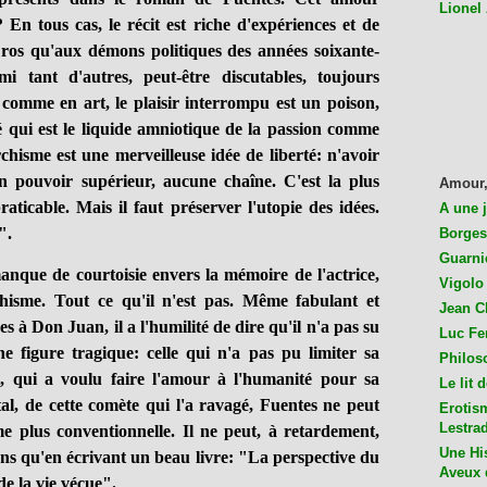
Lionel
 ? En tous cas, le récit est riche d'expériences et de
ros qu'aux démons politiques des années soixante-
mi tant d'autres, peut-être discutables, toujours
comme en art, le plaisir interrompu est un poison,
é qui est le liquide amniotique de la passion comme
chisme est une merveilleuse idée de liberté: n'avoir
n pouvoir supérieur, aucune chaîne. C'est la plus
Amour,
raticable. Mais il faut préserver l'utopie des idées.
A une 
".
Borges
Guarni
ue de courtoisie envers la mémoire de l'actrice,
Vigolo 
chisme. Tout ce qu'il n'est pas. Même fabulant et
Jean C
 à Don Juan, il a l'humilité de dire qu'il n'a pas su
Luc Fer
e figure tragique: celle qui n'a pas pu limiter sa
Philos
, qui a voulu faire l'amour à l'humanité pour sa
Le lit 
tal, de cette comète qui l'a ravagé, Fuentes ne peut
Erotis
Lestra
 plus conventionnelle. Il ne peut, à retardement,
Une His
ens qu'en écrivant un beau livre: "La perspective du
Aveux 
 de la vie vécue".