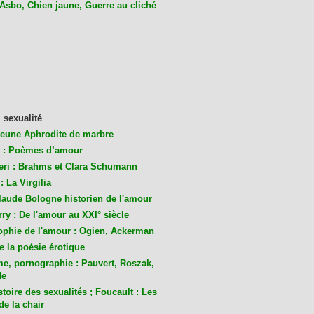
 Asbo, Chien jaune, Guerre au cliché
 sexualité
jeune Aphrodite de marbre
 : Poèmes d’amour
eri : Brahms et Clara Schumann
: La Virgilia
laude Bologne historien de l'amour
ry : De l'amour au XXI° siècle
ophie de l'amour : Ogien, Ackerman
de la poésie érotique
me, pornographie : Pauvert, Roszak,
de
toire des sexualités ; Foucault : Les
de la chair