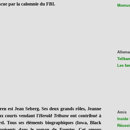
incue par la calomnie du FBI.
Momus 
Allema
Tellkam
Les fa
 est Jean Seberg. Ses deux grands rôles, Jeanne
Amis
ux courts vendant l'
Herald Tribune
ont contribué à
Inside 
rd. Tous ses éléments biographiques (Iowa, Black
Réussi
t présents dans le roman de Fuentes. Cet amour