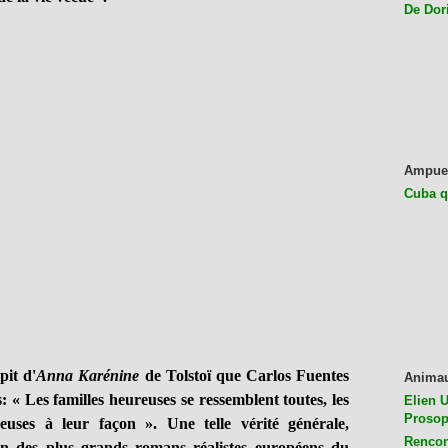
De Dor
Ampue
Cuba q
it d'
Anna Karénine
de Tolstoï que Carlos Fuentes
Anima
: « Les familles heureuses se ressemblent toutes, les
Elien U
Prosop
euses à leur façon ». Une telle vérité générale,
Rencon
’un des plus grands romans réalistes européens du