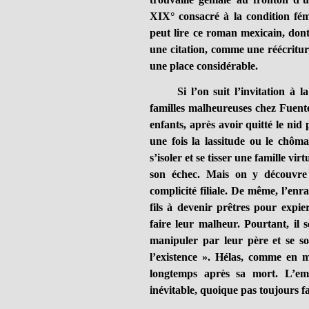
XIX° consacré à la condition fém
peut lire ce roman mexicain, dont l
une citation, comme une réécritur
une place considérable.
Si l’on suit l’invitation à la 
familles malheureuses chez Fuente
enfants, après avoir quitté le nid 
une fois la lassitude ou le chôma
s’isoler et se tisser une famille vi
son échec. Mais on y découvre
complicité filiale. De même, l’enr
fils à devenir prêtres pour expier
faire leur malheur. Pourtant, il s
manipuler par leur père et se so
l’existence ». Hélas, comme en mi
longtemps après sa mort. L’empr
inévitable, quoique pas toujours fa