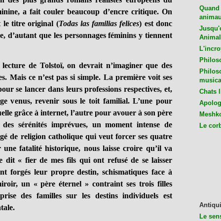
Quand 
inine, a fait couler beaucoup d’encre critique. On
animaux
e titre original (
Todas las familias felices
) est donc
Jusqu'o
e, d’autant que les personnages féminins y tiennent
Animal
L'incro
Philos
lecture de Tolstoï, on devrait n’imaginer que des
Philos
s. Mais ce n’est pas si simple. La première voit ses
musica
pour se lancer dans leurs professions respectives, et,
Chats l
ge venus, revenir sous le toit familial. L’une pour
Apologu
rtuelle grâce à internet, l’autre pour avouer à son père
Meshko
 des sérénités imprévues, un moment intense de
Le cor
agé de religion catholique qui veut forcer ses quatre
 une fatalité historique, nous laisse croire qu’il va
e dit « fier de mes fils qui ont refusé de se laisser
nt forgés leur propre destin, schismatiques face à
roir, un « père éternel » contraint ses trois filles
ise des familles sur les destins individuels est
Antiqui
tale.
Le sen