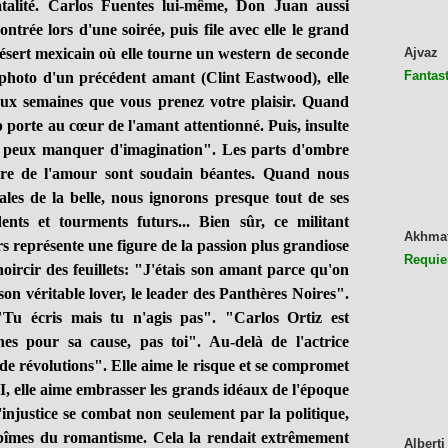
fatalité. Carlos Fuentes lui-même, Don Juan aussi
ontrée lors d'une soirée, puis file avec elle le grand
sert mexicain où elle tourne un western de seconde
Ajvaz
Fantast
photo d'un précédent amant (Clint Eastwood), elle
deux semaines que vous prenez votre plaisir. Quand
porte au cœur de l'amant attentionné. Puis, insulte
u peux manquer d'imagination". Les parts d'ombre
stre de l'amour sont soudain béantes. Quand nous
les de la belle, nous ignorons presque tout de ses
ents et tourments futurs... Bien sûr, ce militant
Akhma
rs représente une figure de la passion plus grandiose
Requie
noircir des feuillets: "J'étais son amant parce qu'on
son véritable lover, le leader des Panthères Noires".
Tu écris mais tu n'agis pas". "Carlos Ortiz est
es pour sa cause, pas toi". Au-delà de l'actrice
de révolutions". Elle aime le risque et se compromet
BI, elle aime embrasser les grands idéaux de l'époque
l'injustice se combat non seulement par la politique,
 abîmes du romantisme. Cela la rendait extrêmement
Alberti