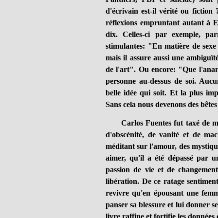
d'écrivain est-il vérité ou fiction
réflexions empruntant autant à E
dix. Celles-ci par exemple, par
stimulantes: "En matière de sexe 
mais il assure aussi une ambiguït
de l'art". Ou encore: "Que l'anar
personne au-dessus de soi. Aucu
belle idée qui soit. Et la plus imp
Sans cela nous devenons des bêtes
Carlos Fuentes fut taxé de manq
d'obscénité, de vanité et de ma
méditant sur l'amour, des mystiques
aimer, qu'il a été dépassé par un
passion de vie et de changement
libération. De ce ratage sentimen
revivre qu'en épousant une femme
panser sa blessure et lui donner s
livre raffine et fortifie les données