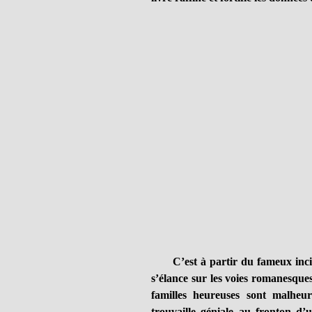
C’est à partir du fameux incip
s’élance sur les voies romanesques
familles heureuses sont malheur
trouvaille géniale au fronton d