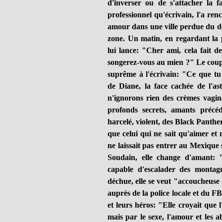
d'inverser ou de s'attacher la 
professionnel qu'écrivain, l'a renc
amour dans une ville perdue du dé
zone. Un matin, en regardant la 
lui lance: "Cher ami, cela fait 
songerez-vous au mien ?" Le coup 
suprême à l'écrivain: "Ce que t
de Diane, la face cachée de l'a
n'ignorons rien des crèmes vagina
profonds secrets, amants précéd
harcelé, violent, des Black Panthe
que celui qui ne sait qu'aimer et 
ne laissait pas entrer au Mexique 
Soudain, elle change d'amant: "
capable d'escalader des montagn
déchue, elle se veut "accoucheuse 
auprès de la police locale et du F
et leurs héros: "Elle croyait que 
mais par le sexe, l'amour et les