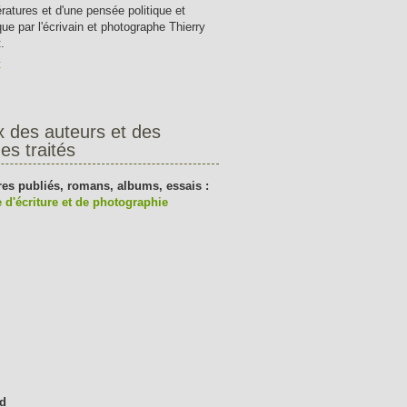
tératures et d'une pensée politique et
que par l'écrivain et photographe Thierry
.
t
x des auteurs et des
es traités
res publiés, romans, albums, essais :
 d'écriture et de photographie
d