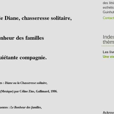
des lit
esthéti
Guinhut
e Diane, chasseresse solitaire,
Contac
nheur des familles
Inde
thèm
Les liv
uiétante compagnie.
Une vie
es :
Diane ou la Chasseresse solitaire
,
 (Mexique) par Céline Zins, Gallimard, 1996.
uentes :
Le Bonheur des familles
,
Ackroy