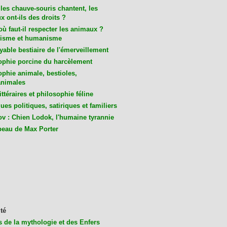
les chauve-souris chantent, les
 ont-ils des droits ?
ù faut-il respecter les animaux ?
isme et humanisme
yable bestiaire de l'émerveillement
ophie porcine du harcèlement
ophie animale, bestioles,
nimales
ittéraires et philosophie féline
es politiques, satiriques et familiers
v : Chien Lodok, l'humaine tyrannie
beau de Max Porter
té
s de la mythologie et des Enfers