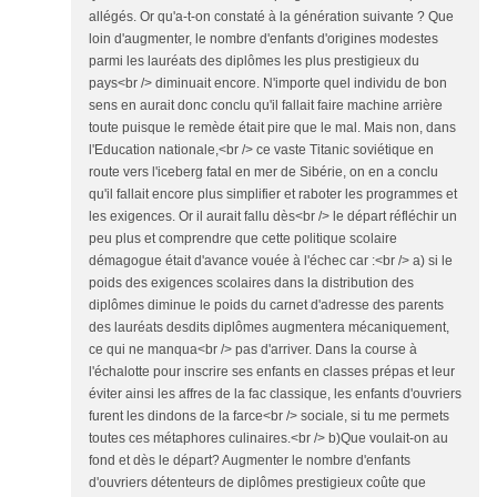
allégés. Or qu'a-t-on constaté à la génération suivante ? Que
loin d'augmenter, le nombre d'enfants d'origines modestes
parmi les lauréats des diplômes les plus prestigieux du
pays<br /> diminuait encore. N'importe quel individu de bon
sens en aurait donc conclu qu'il fallait faire machine arrière
toute puisque le remède était pire que le mal. Mais non, dans
l'Education nationale,<br /> ce vaste Titanic soviétique en
route vers l'iceberg fatal en mer de Sibérie, on en a conclu
qu'il fallait encore plus simplifier et raboter les programmes et
les exigences. Or il aurait fallu dès<br /> le départ réfléchir un
peu plus et comprendre que cette politique scolaire
démagogue était d'avance vouée à l'échec car :<br /> a) si le
poids des exigences scolaires dans la distribution des
diplômes diminue le poids du carnet d'adresse des parents
des lauréats desdits diplômes augmentera mécaniquement,
ce qui ne manqua<br /> pas d'arriver. Dans la course à
l'échalotte pour inscrire ses enfants en classes prépas et leur
éviter ainsi les affres de la fac classique, les enfants d'ouvriers
furent les dindons de la farce<br /> sociale, si tu me permets
toutes ces métaphores culinaires.<br /> b)Que voulait-on au
fond et dès le départ? Augmenter le nombre d'enfants
d'ouvriers détenteurs de diplômes prestigieux coûte que