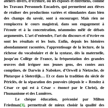
ateliers divers, d’écriture, ou les exposés et entretiens, comme
les Travaux Personnels Encadrés, qui permettent aux élèves
de réaliser des productions variées et stimulantes dans bien
des champs du savoir, sont à encourager. Mais rien ne
remplacera le cours magistral, dans son engagement à
l’écoute et à la concentration, néanmoins mêlé de débats
argumentés. L’art d’entendre, l’art du discours et d’écrire en
sont les résultats et les buts. Enfin, depuis les histoires
abondamment racontées, l’apprentissage de la lecture, de la
richesse du vocabulaire et de la syntaxe, dès la maternelle,
jusqu’au Collège de France, la fréquentation des grandes
œuvres doit irriguer nos jeunes gens, des contes aux
comptines, de Darwin à Nabokov, d’Orwell à Nietzsche, de
Plutarque à Sloterdijk… Et ce dans la tradition du siècle de
Périclès, de la séparation des pouvoirs (depuis le « Rendez à
César ce qui est à César » énoncé par le Christ), de
l’humanisme et des Lumières.
Le chèque éducation, préconisé par Milton
Friedman
[3]
, permettrait de mieux choisir la qualité des