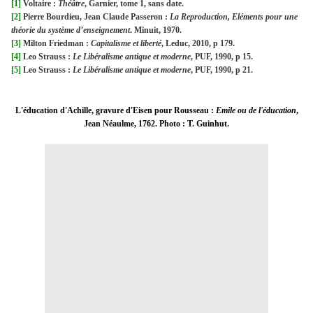
[1]
Voltaire :
Théâtre
, Garnier, tome 1, sans date.
[2]
Pierre Bourdieu, Jean Claude Passeron :
La Reproduction, Eléments pour une
théorie du système d’enseignement
. Minuit, 1970.
[3]
Milton Friedman :
Capitalisme et liberté
, Leduc, 2010, p 179.
[4]
Leo Strauss :
Le Libéralisme antique et moderne
, PUF, 1990, p 15.
[5]
Leo Strauss :
Le Libéralisme antique et moderne
, PUF, 1990, p 21.
L'éducation d'Achille, gravure d'Eisen pour Rousseau :
Emile ou de l'éducation
,
Jean Néaulme, 1762. Photo : T. Guinhut.