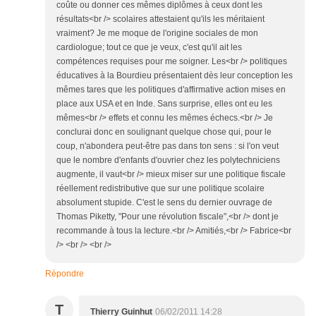
coûte ou donner ces mêmes diplômes à ceux dont les
résultats<br /> scolaires attestaient qu'ils les méritaient
vraiment? Je me moque de l'origine sociales de mon
cardiologue; tout ce que je veux, c'est qu'il ait les
compétences requises pour me soigner. Les<br /> politiques
éducatives à la Bourdieu présentaient dès leur conception les
mêmes tares que les politiques d'affirmative action mises en
place aux USA et en Inde. Sans surprise, elles ont eu les
mêmes<br /> effets et connu les mêmes échecs.<br /> Je
conclurai donc en soulignant quelque chose qui, pour le
coup, n'abondera peut-être pas dans ton sens : si l'on veut
que le nombre d'enfants d'ouvrier chez les polytechniciens
augmente, il vaut<br /> mieux miser sur une politique fiscale
réellement redistributive que sur une politique scolaire
absolument stupide. C'est le sens du dernier ouvrage de
Thomas Piketty, "Pour une révolution fiscale",<br /> dont je
recommande à tous la lecture.<br /> Amitiés,<br /> Fabrice<br
/> <br /> <br />
Répondre
T
Thierry Guinhut
06/02/2011 14:28