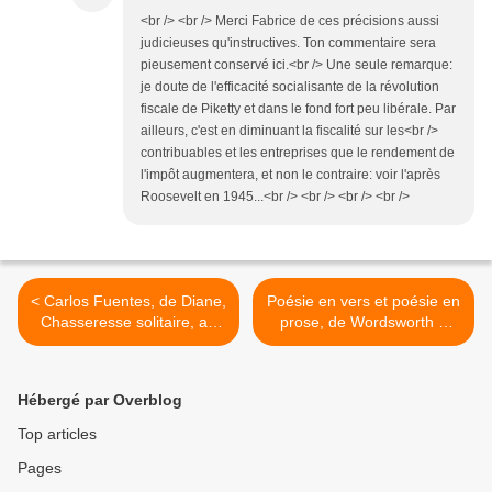
<br /> <br /> Merci Fabrice de ces précisions aussi
judicieuses qu'instructives. Ton commentaire sera
pieusement conservé ici.<br /> Une seule remarque:
je doute de l'efficacité socialisante de la révolution
fiscale de Piketty et dans le fond fort peu libérale. Par
ailleurs, c'est en diminuant la fiscalité sur les<br />
contribuables et les entreprises que le rendement de
l'impôt augmentera, et non le contraire: voir l'après
Roosevelt en 1945...<br /> <br /> <br /> <br />
< Carlos Fuentes, de Diane,
Poésie en vers et poésie en
Chasseresse solitaire, au
prose, de Wordsworth à
Bonheur des familles en
Baudelaire. >
Inquiétante compagnie.
Hébergé par Overblog
Top articles
Pages