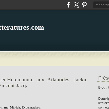
itteratures.com
Prés
éi-Herculanum aux Atlantides. Jackie
incent Jacq.
Blog
: 
Descri
littérai
omano, Mérida, Extremadura.
sonnets