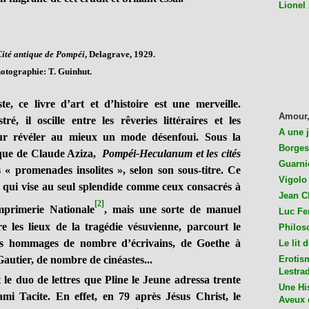
Lionel
ité antique de Pompéi
, Delagrave, 1929.
otographie: T. Guinhut.
, ce livre d’art et d’histoire est une merveille.
Amour,
, il oscille entre les rêveries littéraires et les
A une 
our révéler au mieux un mode désenfoui. Sous la
Borges
ique de Claude Aziza,
Pompéi-Heculanum et les cités
Guarni
« promenades insolites », selon son sous-titre. Ce
Vigolo 
 qui vise au seul splendide comme ceux consacrés à
Jean C
[2]
primerie Nationale
, mais une sorte de manuel
Luc Fer
re les lieux de la tragédie vésuvienne, parcourt le
Philos
les hommages de nombre d’écrivains, de Goethe à
Le lit 
autier, de nombre de cinéastes...
Erotis
Lestra
le duo de lettres que Pline le Jeune adressa trente
Une His
mi Tacite. En effet, en 79 après Jésus Christ, le
Aveux 