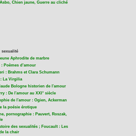
 Asbo, Chien jaune, Guerre au cliché
 sexualité
jeune Aphrodite de marbre
 : Poèmes d’amour
eri : Brahms et Clara Schumann
: La Virgilia
laude Bologne historien de l'amour
ry : De l'amour au XXI° siècle
ophie de l'amour : Ogien, Ackerman
de la poésie érotique
me, pornographie : Pauvert, Roszak,
de
toire des sexualités ; Foucault : Les
de la chair