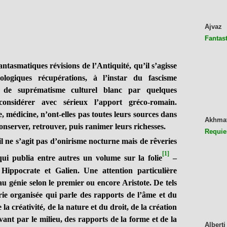
Ajvaz
Fantast
antasmatiques révisions de l’Antiquité, qu’il s’agisse
logiques récupérations, à l’instar du fascisme
on de suprématisme culturel blanc par quelques
onsidérer avec sérieux l’apport gréco-romain.
, médicine, n’ont-elles pas toutes leurs sources dans
Akhma
conserver, retrouver, puis ranimer leurs richesses.
Requie
 il ne s’agit pas d’onirisme nocturne mais de rêveries
[1]
 qui publia entre autres un volume sur la folie
–
ippocrate et Galien. Une attention particulière
au génie selon le premier ou encore Aristote. De tels
rie organisée qui parle des rapports de l’âme et du
la créativité, de la nature et du droit, de la création
vant par le milieu, des rapports de la forme et de la
Alberti