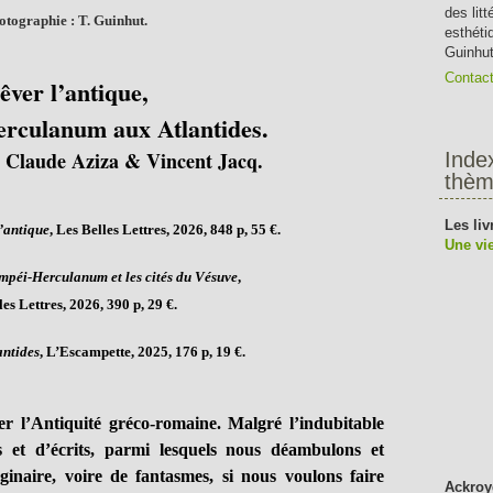
des lit
otographie : T. Guinhut.
esthéti
Guinhut
Contac
êver l’antique,
rculanum aux Atlantides.
, Claude Aziza & Vincent Jacq.
Inde
thèm
Les liv
’antique
, Les Belles Lettres, 2026, 848 p, 55 €.
Une vie
mpéi-Herculanum et les cités du Vésuve
,
es Lettres, 2026, 390 p, 29 €.
antides
, L’Escampette, 2025, 176 p, 19 €.
 l’Antiquité gréco-romaine. Malgré l’indubitable
 et d’écrits, parmi lesquels nous déambulons et
ginaire, voire de fantasmes, si nous voulons faire
Ackroy