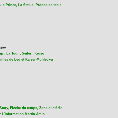
le Prince, La Statue, Propos de table
gne
p : La Tour ; Seiler : Kruso
milles de Leo et Kaiser-Muhlecke
r
Story, Flèche du temps, Zone d'intérêt
r L'Information Martin Amis