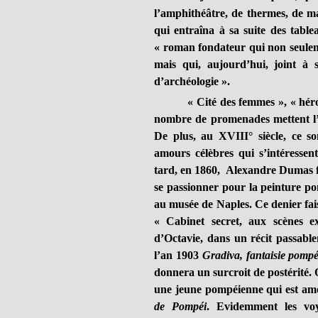
l’amphithéâtre, de thermes, de m
qui entraîna à sa suite des table
« roman fondateur qui non seulem
mais qui, aujourd’hui, joint à 
d’archéologie ».
« Cité des femmes », « hér
nombre de promenades mettent l’ac
De plus, au XVIII° siècle, ce s
amours célèbres qui s’intéresse
tard, en 1860, Alexandre Dumas f
se passionner pour la peinture po
au musée de Naples. Ce denier fai
« Cabinet secret, aux scènes ex
d’Octavie, dans un récit passabl
l’an 1903
Gradiva, fantaisie pomp
donnera un surcroit de postérité.
une jeune pompéienne qui est a
de Pompéi
. Evidemment les vo