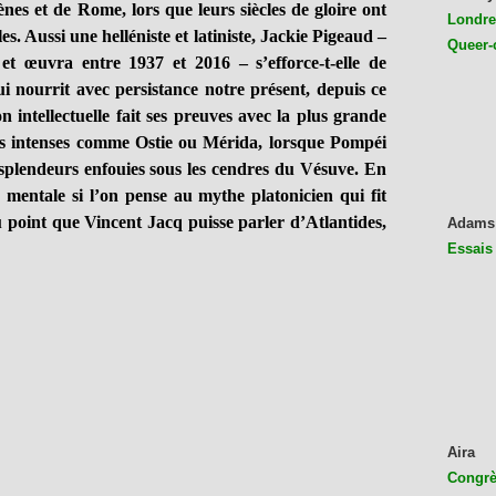
ènes et de Rome, lors que leurs siècles de gloire ont
Londres
cles. Aussi une helléniste et latiniste, Jackie Pigeaud –
Queer-
 et œuvra entre 1937 et 2016 – s’efforce-t-elle de
qui nourrit avec persistance notre présent, depuis ce
 intellectuelle fait ses preuves avec la plus grande
ins intenses comme Ostie ou Mérida, lorsque Pompéi
splendeurs enfouies sous les cendres du Vésuve. En
mentale si l’on pense au mythe platonicien qui fit
au point que Vincent Jacq puisse parler d’Atlantides,
Adams
Essais
Aira
Congrès