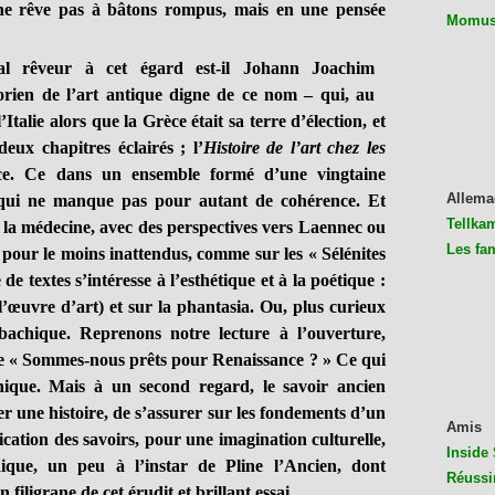
e ne rêve pas à bâtons rompus, mais en une pensée
Momus 
al rêveur à cet égard est-il Johann Joachim
rien de l’art antique digne de ce nom – qui, au
Italie alors que la Grèce était sa terre d’élection, et
eux chapitres éclairés ; l’
Histoire de l’art chez les
ce. Ce dans un ensemble formé d’une vingtaine
Allema
s, qui ne manque pas pour autant de cohérence. Et
Tellkam
à la médecine, avec des perspectives vers Laennec ou
Les fa
 pour le moins inattendus, comme sur les « Sélénites
de textes s’intéresse à l’esthétique et à la poétique :
 l’œuvre d’art) et sur la phantasia. Ou, plus curieux
 bachique. Reprenons notre lecture à l’ouverture,
de « Sommes-nous prêts pour Renaissance ? » Ce qui
ique. Mais à un second regard, le savoir ancien
er une histoire, de s’assurer sur les fondements d’un
Amis
cation des savoirs, pour une imagination culturelle,
Inside 
que, un peu à l’instar de Pline l’Ancien, dont
Réussi
n filigrane de cet érudit et brillant essai.