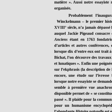
matière ». Aussi notre essayist
organisée.
Probablement l’inaugur
Winckelmann – le premier histo
XVIII° siècle, n’a jamais dépassé l’
auquel Jackie Pigeaud consacre d
Anciens
étant en 1763 fondatri
d’articles et autres conférence
lorsque dix d’entre eux ont trait 
Bichat, l’on découvre des travaux
et lunatiques ». Enfin une poignée 
sur l’ekphrasis (la description de
encore, une étude sur l’ivresse
lorsque notre essayiste se deman
semble à première vue anachron
disponible permet de « se constitu
passé ». Il plaide pour la communi
pour un humanisme encyclopédi
l’abondante
Histoire naturelle
est e