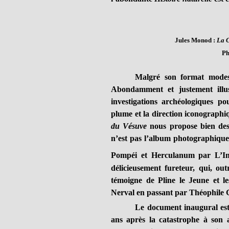
Jules Monod :
La C
Ph
Malgré son format modeste
Abondamment et justement illustré
investigations archéologiques p
plume et la direction iconograph
du Vésuve
nous propose bien des 
n’est pas l’album photographique
Pompéi et Herculanum par L’Im
délicieusement fureteur, qui, out
témoigne de Pline le Jeune et 
Nerval en passant par Théophile G
Le document inaugural est 
ans après la catastrophe à son a