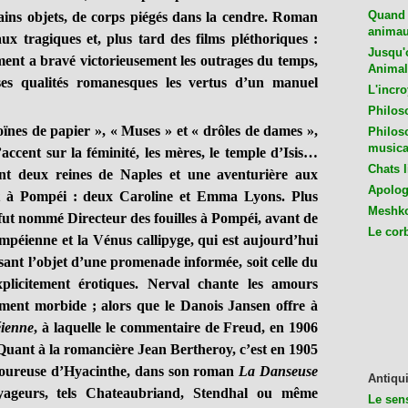
Quand 
ains objets, de corps piégés dans la cendre. Roman
animaux
aux tragiques et, plus tard des films pléthoriques :
Jusqu'o
ent a bravé victorieusement les outrages du temps,
Animal
ses qualités romanesques les vertus d’un manuel
L'incro
Philos
oïnes de papier », « Muses » et « drôles de dames »,
Philos
musica
cent sur la féminité, les mères, le temple d’Isis…
Chats l
ont deux reines de Naples et une aventurière aux
Apologu
nt à Pompéi : deux Caroline et Emma Lyons. Plus
Meshko
ut nommé Directeur des fouilles à Pompéi, avant de
Le cor
mpéienne et la Vénus callipyge, qui est aujourd’hui
sant l’objet d’une promenade informée, soit celle du
plicitement érotiques. Nerval chante les amours
ement morbide ; alors que le Danois Jansen offre à
éienne
, à laquelle le commentaire de Freud, en 1906
 Quant à la romancière Jean Bertheroy, c’est en 1905
moureuse d’Hyacinthe, dans son roman
La Danseuse
Antiqui
yageurs, tels Chateaubriand, Stendhal ou même
Le sen