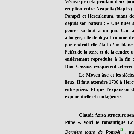
Vésuve projeta pendant deux jours 
éruption entre Neapolis (Naples) 
Pompéi et Herculanum, tuant de s
depuis son bateau :
« Une nuée s
penser surtout à un pin. Car ap
allongée, elle déployait comme de
par endroit elle était d’un blanc 
l’effet de la terre et de la cendre 
entièrement reproduite à la fin
Dion Cassius, évoquèrent cet événe
Le Moyen âge et les siècle
lieux. Il faut attendre 1738 à Her
entreprises. Et que l’expansion 
exponentielle et contagieuse.
Claude Aziza structure son
Pline », voici le romantique 
[3]
Derniers jours de Pompéi
,
pu