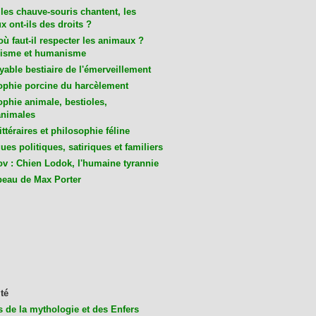
les chauve-souris chantent, les
 ont-ils des droits ?
ù faut-il respecter les animaux ?
isme et humanisme
yable bestiaire de l'émerveillement
ophie porcine du harcèlement
ophie animale, bestioles,
nimales
ittéraires et philosophie féline
es politiques, satiriques et familiers
v : Chien Lodok, l'humaine tyrannie
beau de Max Porter
té
s de la mythologie et des Enfers