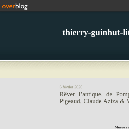
thierry-guinhut-l
6 février 2026
Rêver l’antique, de Pomp
Pigeaud, Claude Aziza & V
Museo r