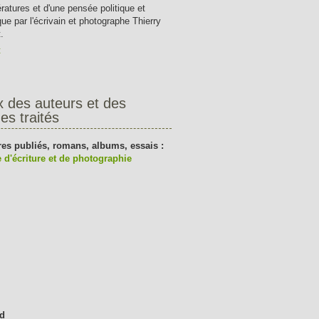
tératures et d'une pensée politique et
que par l'écrivain et photographe Thierry
.
t
x des auteurs et des
es traités
res publiés, romans, albums, essais :
 d'écriture et de photographie
d