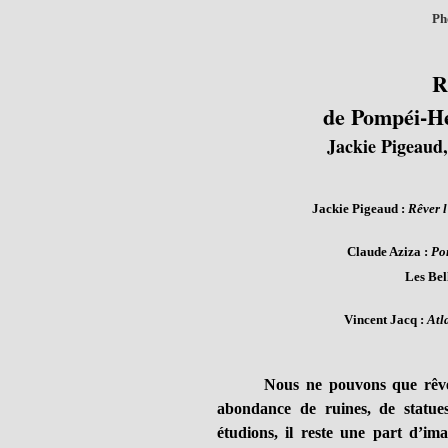
Ph
R
de Pompéi-He
Jackie Pigeaud
Jackie Pigeaud :
Rêver l
Claude Aziza :
Po
Les Bell
Vincent Jacq :
Atl
Nous ne pouvons que rêver
abondance de ruines, de statues
étudions, il reste une part d’ima