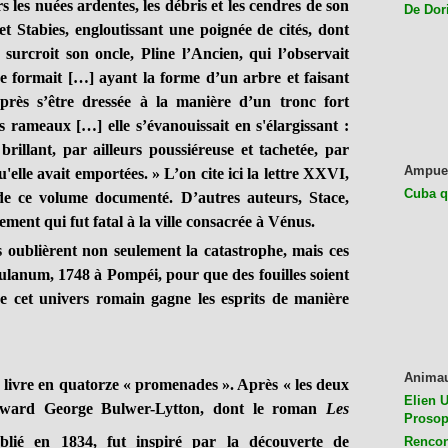
les nuées ardentes, les débris et les cendres de son
De Dor
et Stabies, engloutissant une poignée de cités, dont
urcroit son oncle, Pline l’Ancien, qui l’observait
e formait […] ayant la forme d’un arbre et faisant
rès s’être dressée à la manière d’un tronc fort
s rameaux […] elle s’évanouissait en s'élargissant :
brillant, par ailleurs poussiéreuse et tachetée, par
Ampue
qu'elle avait emportées. » L’on cite ici la lettre XXVI,
Cuba q
 de ce volume documenté. D’autres auteurs, Stace,
ment qui fut fatal à la ville consacrée à Vénus.
s oublièrent non seulement la catastrophe, mais ces
culanum, 1748 à Pompéi, pour que des fouilles soient
de cet univers romain gagne les esprits de manière
Anima
 livre en quatorze « promenades ». Après « les deux
Elien U
Edward George Bulwer-Lytton, dont le roman
Les
Prosop
blié en 1834, fut inspiré par la découverte de
Rencon