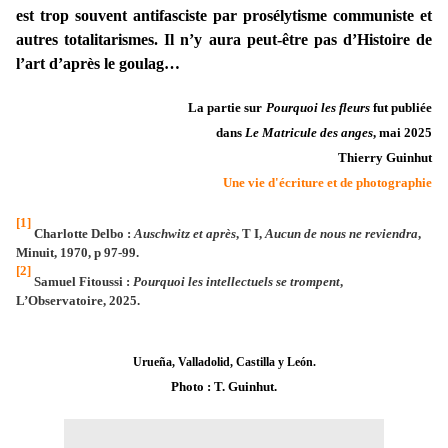
est trop souvent antifasciste par prosélytisme communiste et
autres totalitarismes. Il n’y aura peut-être pas d’Histoire de
l’art d’après le goulag…
La partie sur
Pourquoi les fleurs
fut publiée
dans
Le Matricule des anges
, mai 2025
Thierry Guinhut
Une vie d'écriture et de photographie
[1]
Charlotte Delbo :
Auschwitz et après
, T I,
Aucun de nous ne reviendra
,
Minuit, 1970, p 97-99.
[2]
Samuel Fitoussi :
Pourquoi les intellectuels se trompent
,
L’Observatoire, 2025.
Urueña, Valladolid,
Castilla y León.
Photo : T. Guinhut.