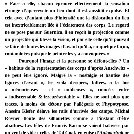
« Face à elle, chacun éprouve effectivement la sensation
étrange d’apercevoir un lieu dont il est aussitôt expulsé. Et
cela avec d’autant plus d’intensité que la dislocation du lieu
est inextricablement liée à l’éclatement des corps. Le regard
ne se pose pas sur Guernica, il en reçoit la projection comme
un projectile qui blesse la vision, et par elle celle qu’il pouvait
se faire de toutes les images d’avant qu’il a, en quelque façon,
contaminées puisque le peintre les y a convoquées. »
Pourquoi l’image et la personne se défont-elles ? Un
« habitus de la représentation des corps d’après Auschwitz »
ne peut être ignoré. Malgré la « nostalgie et hantise des
figures d’avant », les voilà dissipées, biffées, à la fois
« mémorieuses » et « oublieuses », coincées entre
« indiscernable & irreprésentable ». Elles ne sont plus que
traces, à moins du détour par l’allégorie et l’hypotypose.
Anselm Kiefer délave les rails d’arrivée des camps, Michal
Rovner floute des silhouettes comme à l’instant d’être
abattues. Les têtes de Francis Bacon se voient balayées par
un vent de vide ; celles de Tal Coat, en guise d’
Autoportrait
ne