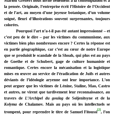
Marion Grébert nous invite bellement à la contemplation et à
la pensée. Originale, l’entreprise écrit l’Histoire de l’Occident
et de l’art, au moyen d’une joyeuse botanique, d’un volume
soigné, fleuri d’illustrations souvent surprenantes, toujours
colorées.
Pourquoi l’art n’a-t-il pas été autant impressionné – et
c’est peu de le dire – par les victimes du communisme, aux
victimes bien plus nombreuses encore ? Certes la réponse est
en partie géographique, car c’est au cœur de notre Europe
que se produisit le scandale de la Shoah, qui plus est au pays
de Goethe et de Schubert, gage de culture humaniste et
romantique. Certes encore la mécanisation et la logistique
mises en œuvre au service de l’éradication de Juifs et autres
déviants de l’idéologie aryenne ont leur importance. L’on
peut arguer que les victimes de Lénine, Staline, Mao, Castro
et autres, ne virent que tardivement leur reconnaissance, au
travers de
L’Archipel du goulag
de Soljenitsyne et de la
Kolyma
de Chalamov. Mais au pays où les intellectuels se
[2]
trompent, pour reprendre le titre de Samuel Fitoussi
, l’on