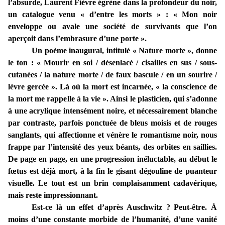
l’absurde, Laurent Fièvre égrène dans la profondeur du noir,
un catalogue venu « d’entre les morts » : « Mon noir
enveloppe ou avale une société de survivants que l’on
aperçoit dans l’embrasure d’une porte ».
Un poème inaugural, intitulé « Nature morte », donne
le ton : « Mourir en soi / désenlacé / cisailles en sus / sous-
cutanées / la nature morte / de faux bascule / en un sourire /
lèvre gercée ». Là où la mort est incarnée, « la conscience de
la mort me rappelle à la vie ». Ainsi le plasticien, qui s’adonne
à une acrylique intensément noire, et nécessairement blanche
par contraste, parfois ponctuée de bleus moisis et de rouges
sanglants, qui affectionne et vénère le romantisme noir, nous
frappe par l’intensité des yeux béants, des orbites en saillies.
De page en page, en une progression inéluctable, au début le
fœtus est déjà mort, à la fin le gisant dégouline de puanteur
visuelle. Le tout est un brin complaisamment cadavérique,
mais reste impressionnant.
Est-ce là un effet d’après Auschwitz ? Peut-être. À
moins d’une constante morbide de l’humanité, d’une vanité