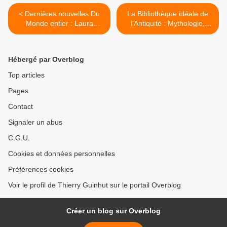
< Dernières nouvelles Du
La Bibliothèque idéale de
Monde entier : Laura
l’Antiquité : Mythologie,
Lindstedt & Sinikka Vuola,
Odyssées, Consolation &
Rumena Buzarovska,
autres plantes, pierres et
Chimamanda Ngozi
paysages. Suivi par Pierre
Hébergé par Overblog
Adichie, Naomi Alderman,
Vesperini et Lucrèce. >
Dave Eggers.
Top articles
Pages
Contact
Signaler un abus
C.G.U.
Cookies et données personnelles
Préférences cookies
Voir le profil de Thierry Guinhut sur le portail Overblog
Créer un blog sur Overblog