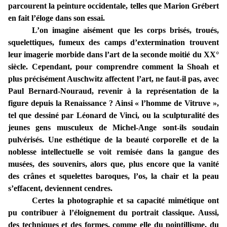
parcourent la peinture occidentale, telles que Marion Grébert
en fait l’éloge dans son essai.
L’on imagine aisément que les corps brisés, troués,
squelettiques, fumeux des camps d’extermination trouvent
leur imagerie morbide dans l’art de la seconde moitié du XX°
siècle. Cependant, pour comprendre comment la Shoah et
plus précisément Auschwitz affectent l’art, ne faut-il pas, avec
Paul Bernard-Nouraud, revenir à la représentation de la
figure depuis la Renaissance ? Ainsi « l’homme de Vitruve »,
tel que dessiné par Léonard de Vinci, ou la sculpturalité des
jeunes gens musculeux de Michel-Ange sont-ils soudain
pulvérisés. Une esthétique de la beauté corporelle et de la
noblesse intellectuelle se voit remisée dans la gangue des
musées, des souvenirs, alors que, plus encore que la vanité
des crânes et squelettes baroques, l’os, la chair et la peau
s’effacent, deviennent cendres.
Certes la photographie et sa capacité mimétique ont
pu contribuer à l’éloignement du portrait classique. Aussi,
des techniques et des formes, comme elle du pointillisme, du