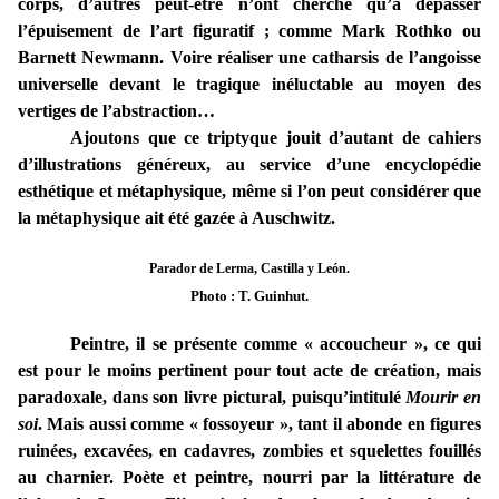
corps, d’autres peut-être n’ont cherché qu’à dépasser
l’épuisement de l’art figuratif ; comme Mark Rothko ou
Barnett Newmann. Voire réaliser une catharsis de l’angoisse
universelle devant le tragique inéluctable au moyen des
vertiges de l’abstraction…
Ajoutons que ce triptyque jouit d’autant de cahiers
d’illustrations généreux, au service d’une encyclopédie
esthétique et métaphysique, même si l’on peut considérer que
la métaphysique ait été gazée à Auschwitz.
Parador de Lerma,
Castilla y León.
Photo : T. Guinhut.
Peintre, il se présente comme « accoucheur », ce qui
est pour le moins pertinent pour tout acte de création, mais
paradoxale, dans son livre pictural, puisqu’intitulé
Mourir en
soi
. Mais aussi comme « fossoyeur », tant il abonde en figures
ruinées, excavées, en cadavres, zombies et squelettes fouillés
au charnier. Poète et peintre, nourri par la littérature de