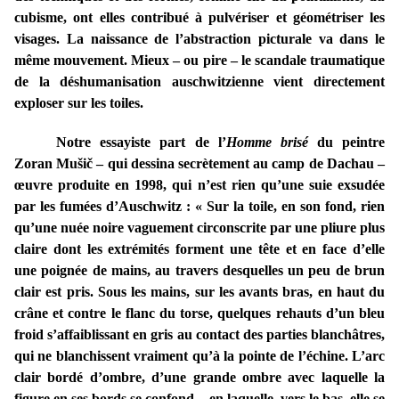
cubisme, ont elles contribué à pulvériser et géométriser les
visages. La naissance de l’abstraction picturale va dans le
même mouvement. Mieux – ou pire – le scandale traumatique
de la déshumanisation auschwitzienne vient directement
exploser sur les toiles.
Notre essayiste part de l’
Homme brisé
du peintre
Zoran
Mušič – qui dessina secrètement au camp de Dachau –
œuvre produite en 1998, qui n’est rien qu’une suie exsudée
par les fumées d’Auschwitz : « Sur la toile, en son fond, rien
qu’une nuée noire vaguement circonscrite par une pliure plus
claire dont les extrémités forment une tête et en face d’elle
une poignée de mains, au travers desquelles un peu de brun
clair est pris. Sous les mains, sur les avants bras, en haut du
crâne et contre le flanc du torse, quelques rehauts d’un bleu
froid s’affaiblissant en gris au contact des parties blanchâtres,
qui ne blanchissent vraiment qu’à la pointe de l’échine. L’arc
clair bordé d’ombre, d’une grande ombre avec laquelle la
figure en ses bords se confond – en laquelle, vers le bas, elle se