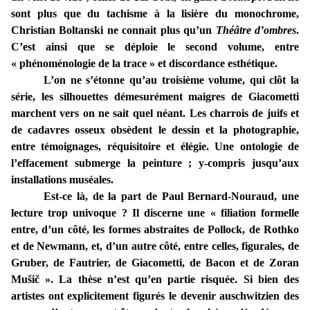
sont plus que du tachisme à la lisière du monochrome,
Christian Boltanski ne connait plus qu’un
Théâtre d’ombres
.
C’est ainsi que se déploie le second volume, entre
« phénoménologie de la trace » et discordance esthétique.
L’on ne s’étonne qu’au troisième volume, qui clôt la
série, les silhouettes démesurément maigres de Giacometti
marchent vers on ne sait quel néant. Les charrois de juifs et
de cadavres osseux obsèdent le dessin et la photographie,
entre témoignages, réquisitoire et élégie. Une ontologie de
l’effacement submerge la peinture ; y-compris jusqu’aux
installations muséales.
Est-ce là, de la part de Paul Bernard-Nouraud, une
lecture trop univoque ? Il discerne une « filiation formelle
entre, d’un côté, les formes abstraites de Pollock, de Rothko
et de Newmann, et, d’un autre côté, entre celles, figurales, de
Gruber, de Fautrier, de Giacometti, de Bacon et de Zoran
Mušič ». La thèse n’est qu’en partie risquée. Si bien des
artistes ont explicitement figurés le devenir auschwitzien des