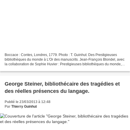
Boccace : Contes, Londres, 1779. Photo : T. Guinhut. Des Prestigieuses
bibliothèques du monde à L'Or des manuscrits. Jean-François Blondel, avec
la collaboration de Sophie Huvier : Prestigieuses bibliothèques du monde,
Oxus, 240 p, 39 €. Christel Pigeon,...
George Steiner, bibliothécaire des tragédies et
des réelles présences du langage.
Publié le 23/03/2013 à 12:48
Par
Thierry Guinhut