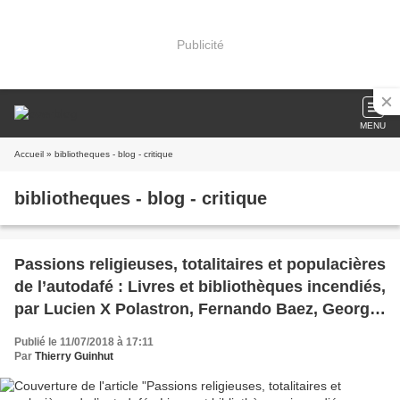
Publicité
MENU
Accueil
» bibliotheques - blog - critique
bibliotheques - blog - critique
Passions religieuses, totalitaires et populacières
de l’autodafé : Livres et bibliothèques incendiés,
par Lucien X Polastron, Fernando Baez, George
Steiner, Elias Canetti, Ray Bradbury et Manuel
Publié le 11/07/2018 à 17:11
Rivas.
Par
Thierry Guinhut