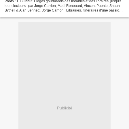
Photo : T. Guinhut. Eloges gourmands des librairies et des libraires, jusqu'à
leurs lecteurs ; par Jorge Carrion, Maël Renouard, Vincent Puente, Shaun
Bythell & Alan Bennett . Jorge Carrion : Librairies. Itinéraires d’une passion,
traduit de l’espagnol...
Publicité