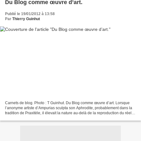
Du Blog comme œuvre d’art.
Publié le 19/01/2012 à 13:58
Par
Thierry Guinhut
Carnets de blog. Photo : T Guinhut. Du Blog comme œuvre d’art. Lorsque
l’anonyme artiste d’Ampurias sculpta son Aphrodite, probablement dans la
tradition de Praxitèle, il élevait la nature au-delà de la reproduction du réel -
en ce cas un corps féminin...