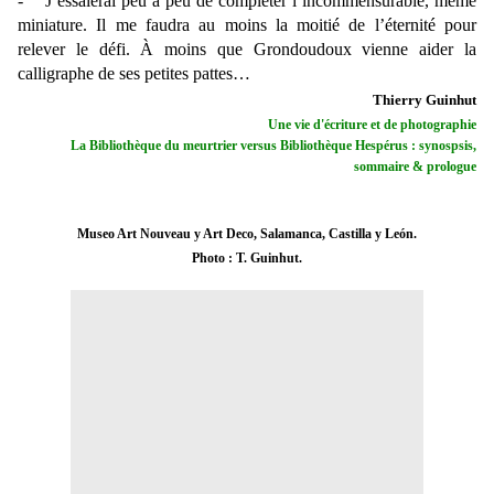
- J’essaierai peu à peu de compléter l’incommensurable, même
miniature. Il me faudra au moins la moitié de l’éternité pour
relever le défi. À moins que Grondoudoux vienne aider la
calligraphe de ses petites pattes…
Thierry Guinhut
Une vie d'écriture et de photographie
La Bibliothèque du meurtrier versus Bibliothèque Hespérus : synospsis,
sommaire & prologue
Museo Art Nouveau y Art Deco, Salamanca,
Castilla y León.
Photo : T. Guinhut.