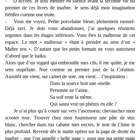
- D’accord. Je dois méditer en silence avant la seconde vie du
premier de ces livres de marbre. Je sens déjà mon imagination
frétiller comme une truite.
- Vous me voyez, Petite porcelaine bleue, pleinement rassuré.
Déjà ravi. Je dois vous abandonner, j’ai quelques réunions
urgentes dans les étages inférieurs. Vous êtes la maîtresse de cet
espace. Le mot « maîtresse » étant à prendre au sens d’un «
Maître zen ». D’autant que les petits formats ne vous autorisent
d’abord que le haïku.
Alors que d’un regard qui embrouille mes cils, il me quitte, je me
sens stupéfaite. Nue comme au premier jour de la Création.
Aussitôt me vient, sur carnet de soie, me vient… l’inspiration :
Dans la source boit une oiselle.
Personne ne l’aime.
Sa soif reste la même.
Qui saura voir un phénix en elle ?
Je n’ai plus qu’à courir sur vers l’ascenseur, chevaucher mon
scooter rose. Trouver chez mon fournisseur une pâte de stuc
blanc, chercher dans ma cabane mes encres, le noir de Chine le
plus profond. Revenir dès le matin opérer sur la page de droite du
marbre – que l’on appelle « belle page », pour que ma petite main