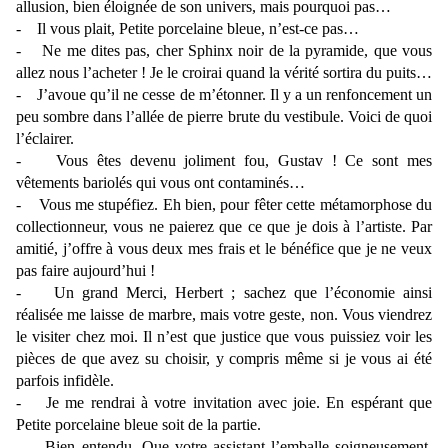
allusion, bien éloignée de son univers, mais pourquoi pas…
- Il vous plait, Petite porcelaine bleue, n’est-ce pas…
- Ne me dites pas, cher Sphinx noir de la pyramide, que vous
allez nous l’acheter ! Je le croirai quand la vérité sortira du puits…
- J’avoue qu’il ne cesse de m’étonner. Il y a un renfoncement un
peu sombre dans l’allée de pierre brute du vestibule. Voici de quoi
l’éclairer.
- Vous êtes devenu joliment fou, Gustav ! Ce sont mes
vêtements bariolés qui vous ont contaminés…
- Vous me stupéfiez. Eh bien, pour fêter cette métamorphose du
collectionneur, vous ne paierez que ce que je dois à l’artiste. Par
amitié, j’offre à vous deux mes frais et le bénéfice que je ne veux
pas faire aujourd’hui !
- Un grand Merci, Herbert ; sachez que l’économie ainsi
réalisée me laisse de marbre, mais votre geste, non. Vous viendrez
le visiter chez moi. Il n’est que justice que vous puissiez voir les
pièces de que avez su choisir, y compris même si je vous ai été
parfois infidèle.
- Je me rendrai à votre invitation avec joie. En espérant que
Petite porcelaine bleue soit de la partie.
- Bien entendu. Que votre assistant l’emballe soigneusement.