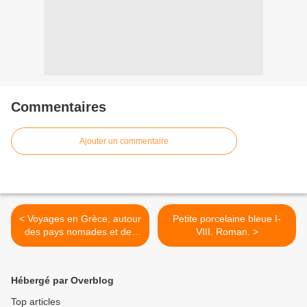
Commentaires
Ajouter un commentaire
< Voyages en Grèce, autour
Petite porcelaine bleue I-
des pays nomades et des
VIII. Roman. >
villes : Constantin Cavafy,
Erik Orsenna, Etel Adnan.
Hébergé par Overblog
Top articles