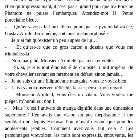
Bien qu’impressionnant, il n’est pas si grand pour que ma Porsche
Phantom ne puisse l’embarquer. Attendez-moi là, Petite
porcelaine bleue.
- Qu’avez-vous fait aux dieux pour que le pyramidal ascète,
Gustav Armfeld soi-même, soit ainsi métamorphosé ?
- Je n’ai fait qu’exister un peu auprès de lui…
- Et qu’est-ce que ce gros carton à dessins que vous me
trimballez-là !
- Non, par pitié, Monsieur Armfeld, pas mes œuvrettes.
- Si, si, je suis tout émoustillé de curiosité. L’œil impérial de
votre chevalier servant est rarement en défaut, sinon jamais…
- Je ne suis qu’une lilliputienne mangaka, vous le voyez bien.
- Laissez-moi observer, réfléchir, laisser penser mon regard.
- Monsieur Armfeld, vous êtes un vilain. Vous voulez me
piéger, m’humilier ; non !
- Mais ! c’est l’univers du manga dignifié dans une dimension
supérieure ! J’en avais une vision un peu méprisante : il me
semblait que depuis Hokusai l’on n’avait dessiné que pour les
adolescents jetables. Comment avez-vous fait cela ? Les
personnages virevoltent, les traits sont expressifs, émouvants, les