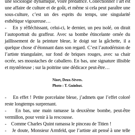
une sociologie dynamique, voire prédatrice. Collectionner l’art est
une affaire de culture et de goût, et même si cela peut paraître une
sous-culture, c’est un des esprits du temps, une singularité
esthétique vigoureuse…
- En y réfléchissant, celui-ci, le dernier, un peu isolé, on dirait
l’autoportrait du graffeur. Avec sa bombe étincelante ornée du
jaillissement de la peinture bleue, le doigt sur la gâchette, il a
quelque chose d’étonnant dans son regard. C’est l’autodérision de
l’artiste triangulaire, sur fond de briques rouges, avec sa chair
ocrée, ses moustaches de caballero. En bas, une signature illisible
et mystérieuse ; sur la poitrine une dédicace peut-être…
Niort, Deux-Sèvres.
Photo : T. Guinhut.
- En effet ! Petite porcelaine bleue, j’admets que l’effet coloré
reste longtemps surprenant.
- En bas, une main ramasse la deuxième bombe, peut-être
vermillon, pour venir à la rescousse.
- Comme Charles Quint ramassa le pinceau de Titien !
- Je doute, Monsieur Armfeld, que l’artiste ait pensé à une telle