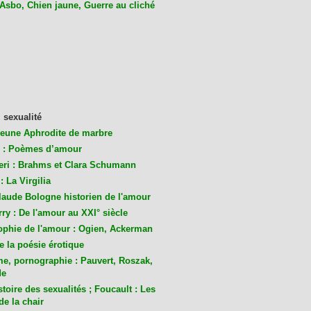
 Asbo, Chien jaune, Guerre au cliché
 sexualité
jeune Aphrodite de marbre
 : Poèmes d’amour
eri : Brahms et Clara Schumann
: La Virgilia
laude Bologne historien de l'amour
ry : De l'amour au XXI° siècle
ophie de l'amour : Ogien, Ackerman
de la poésie érotique
me, pornographie : Pauvert, Roszak,
de
toire des sexualités ; Foucault : Les
de la chair