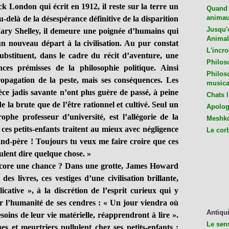
ondon qui écrit en 1912, il reste sur la terre un
Quand 
animaux
delà de la désespérance définitive de la disparition
Jusqu'o
Mary Shelley, il demeure une poignée d’humains qui
Animal
un nouveau départ à la civilisation. Au pur constat
L'incro
ubstituent, dans le cadre du récit d’aventure, une
Philos
nces prémisses de la philosophie politique. Ainsi
Philos
propagation de la peste, mais ses conséquences. Les
musica
ce jadis savante n’ont plus guère de passé, à peine
Chats l
 la brute que de l’être rationnel et cultivé. Seul un
Apologu
rophe professeur d’université, est l’allégorie de la
Meshko
 ces petits-enfants traitent au mieux avec négligence
Le cor
rand-père ! Toujours tu veux me faire croire que ces
eulent dire quelque chose. »
core une chance ? Dans une grotte, James Howard
s livres, ces vestiges d’une civilisation brillante,
icative », à la discrétion de l’esprit curieux qui y
er l’humanité de ses cendres : « Un jour viendra où
Antiqui
oins de leur vie matérielle, réapprendront à lire ».
Le sen
es et meurtriers pullulent chez ses petits-enfants :