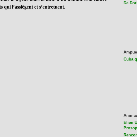
De Dor
 qui l’assiègent et s’entretuent.
Ampue
Cuba q
Anima
Elien U
Prosop
Rencon