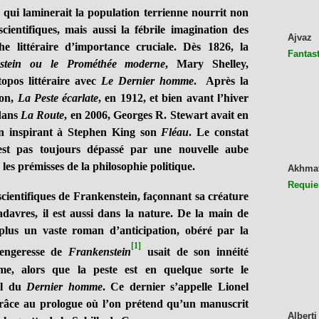
 laminerait la population terrienne nourrit non
scientifiques, mais aussi la fébrile imagination des
Ajvaz
he littéraire d’importance cruciale. Dès 1826, la
Fantast
stein ou le Prométhée moderne
, Mary Shelley,
opos littéraire avec
Le Dernier homme
. Après la
don,
La Peste écarlate
, en 1912, et bien avant l’hiver
dans
La Route
, en 2006, Georges R. Stewart avait en
en inspirant à Stephen King son
Fléau
. Le constat
’est pas toujours dépassé par une nouvelle aube
r les prémisses de la philosophie politique.
Akhma
Requie
cientifiques de Frankenstein, façonnant sa créature
davres, il est aussi dans la nature. De la main de
 plus un vaste roman d’anticipation, obéré par la
[1]
vengeresse de
Frankenstein
usait de son innéité
me, alors que la peste est en quelque sorte le
al du
Dernier homme
. Ce dernier s’appelle Lionel
grâce au prologue où l’on prétend qu’un manuscrit
Alberti