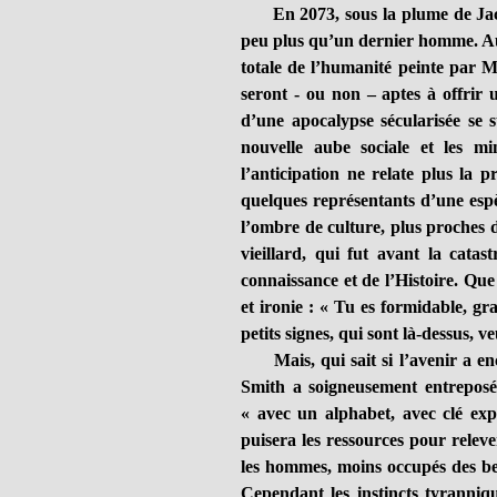
En 2073, sous la plume de Jack L
peu plus qu’un dernier homme. Au-
totale de l’humanité peinte par 
seront - ou non – aptes à offrir 
d’une apocalypse sécularisée se s
nouvelle aube sociale et les mi
l’anticipation ne relate plus la 
quelques représentants d’une espè
l’ombre de culture, plus proches de
vieillard, qui fut avant la catast
connaissance et de l’Histoire. Que
et ironie : « Tu es formidable, g
petits signes, qui sont là-dessus, v
Mais, qui sait si l’avenir a en
Smith a soigneusement entreposé de
« avec un alphabet, avec clé expl
puisera les ressources pour relev
les hommes, moins occupés des bes
Cependant les instincts tyranniqu