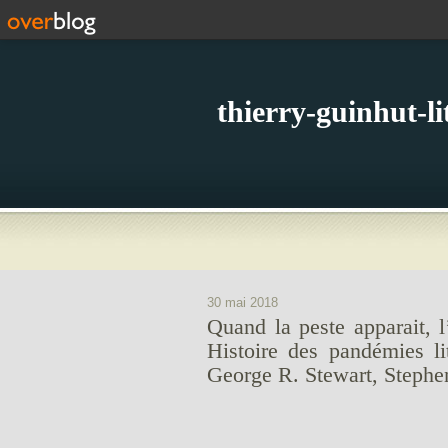
thierry-guinhut-l
30 mai 2018
Quand la peste apparait, l
Histoire des pandémies li
George R. Stewart, Steph