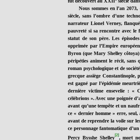
fut découvert au XXII° siècle dans
Nous sommes en l’an 2073, quo
siècle, sans l’ombre d’une techno
narrateur Lionel Verney, flanqué
pauvreté si sa rencontre avec le f
statut de son père. Les épisodes
opprimée par l’Empire européen 
Byron (que Mary Shelley côtoya) 
péripéties animent le récit, sans
roman psychologique et de société 
grecque assiège Constantinople, 
est gagné par l’épidémie meurtriè
dernière victime ensevelie : « C
célébrions ». Avec une poignée d’am
avant qu’une tempête et un naufr
ce « dernier homme » erre, seul, 
avant de reprendre la voile sur le
ce personnage fantomatique d’un a
[2]
Percy Bysshe Shelley
, mort n