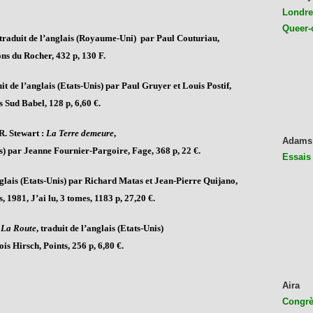
Londres
Queer-
 traduit de l’anglais (Royaume-Uni) par Paul Couturiau,
ons du Rocher, 432 p, 130 F.
uit de l’anglais (Etats-Unis) par Paul Gruyer et Louis Postif,
s Sud Babel, 128 p, 6,60 €.
R. Stewart :
La Terre demeure
,
Adams
is) par Jeanne Fournier-Pargoire, Fage, 368 p, 22 €.
Essais
anglais (Etats-Unis) par Richard Matas et Jean-Pierre Quijano,
 1981, J’ai lu, 3 tomes, 1183 p, 27,20 €.
:
La Route
, traduit de l’anglais (Etats-Unis)
is Hirsch,
Points, 256 p, 6,80 €.
Aira
Congrès