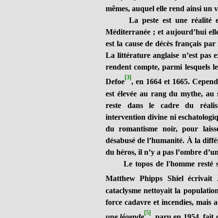
mêmes, auquel elle rend ainsi un 
La peste est une réalité enco
Méditerranée ; et aujourd’hui ell
est la cause de décès français par
La littérature anglaise n’est pas
rendent compte, parmi lesquels l
[3]
Defoe
, en 1664 et 1665. Cependa
est élevée au rang du mythe, au s
reste dans le cadre du réalis
intervention divine ni eschatologi
du romantisme noir, pour laisse
désabusé de l’humanité. À la différ
du héros, il n’y a pas l’ombre d’u
Le topos de l'homme resté seul
Matthew Phipps Shiel écrivait
cataclysme nettoyait la populatio
force cadavre et incendies, mais 
[5]
une légende
,
paru en 1954, fait 