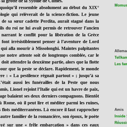
 la grotte de la Sybille de Cumes.
Momus 
iqu’il ressemble absolument au début du XIX°
logie qui relèverait de la science-fiction. Le jeune
 de sa sœur cadette Perdita, aurait stagné dans la
ils du roi ne lui avait permis de retrouver l’ancien
 narrant le conflit pour la libération de la Grèce
font irrésistiblement penser à l’aventure de Lord
qui alla mourir à Missolonghi. Maintes palpitantes
Allema
 que notre attente soit de longtemps comblée, car le
Tellkam
doit attendre la deuxième partie, alors que la flotte
Les fa
pour que la peste se déclare. Rapidement, le monde
re : « La pestilence régnait partout » ; jusqu’à sa
’était aussi les funérailles de la Peste que nous
is, Lionel rejoint l’Italie qui est un havre de paix,
age balaient ses deux derniers compagnons. Bientôt
à Rome, où il peut lire et méditer parmi les ruines,
s flots méditerranéens. Là encore il faut rapprocher
Amis
utre familier de la romancière, son époux, le poète
Inside 
Réussi
oyé sur une « frêle embarcation » dans ces eaux