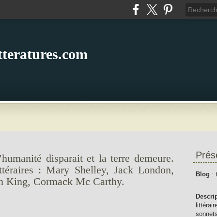
itteratures.com
Prés
’humanité disparait et la terre demeure.
ttéraires : Mary Shelley, Jack London,
Blog
: 
en King, Cormack Mc Carthy.
Descri
littérai
sonnets