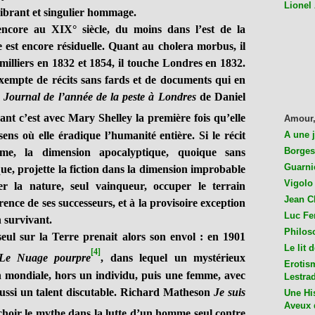
Lionel
vibrant et singulier hommage.
re au XIX° siècle, du moins dans l’est de la
e est encore résiduelle. Quant au cholera morbus, il
 milliers en 1832 et 1854, il touche Londres en 1832.
 exempte de récits sans fards et de documents qui en
e
Journal de l’année de la peste à Londres
de Daniel
nt c’est avec Mary Shelley la première fois qu’elle
Amour,
ens où elle éradique l’humanité entière. Si le récit
A une 
Borges
me, la dimension apocalyptique, quoique sans
Guarni
que, projette la fiction dans la dimension improbable
Vigolo 
r la nature, seul vainqueur, occuper le terrain
Jean C
ence de ses successeurs, et à la provisoire exception
Luc Fer
n survivant.
Philos
 sur la Terre prenait alors son envol : en 1901
Le lit 
[4]
Le Nuage pourpre
, dans lequel un mystérieux
Erotis
n mondiale, hors un individu, puis une femme, avec
Lestra
aussi un talent discutable. Richard Matheson
Je suis
Une His
Aveux 
choir le mythe dans la lutte d’un homme seul contre