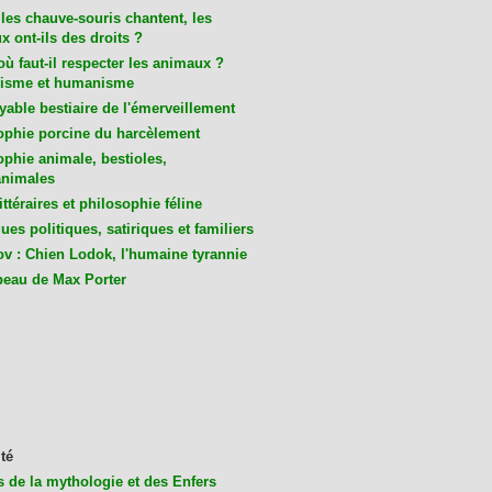
les chauve-souris chantent, les
 ont-ils des droits ?
ù faut-il respecter les animaux ?
isme et humanisme
yable bestiaire de l'émerveillement
ophie porcine du harcèlement
ophie animale, bestioles,
nimales
ittéraires et philosophie féline
es politiques, satiriques et familiers
v : Chien Lodok, l'humaine tyrannie
beau de Max Porter
té
s de la mythologie et des Enfers