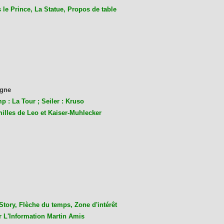
le Prince, La Statue, Propos de table
gne
p : La Tour ; Seiler : Kruso
milles de Leo et Kaiser-Muhlecke
r
Story, Flèche du temps, Zone d'intérêt
r L'Information Martin Amis