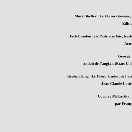
Mary Shelley :
Le Dernier homme
,
Editi
Jack London :
La Peste écarlate
, trad
Acte
George 
traduit de l’anglais (Etats-Un
Stephen King :
Le Fléau
, traduit de l’
Jean Claude Lattès,
Cormac McCarthy 
par Franço