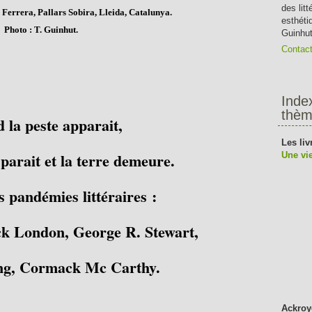
des lit
 Ferrera, Pallars Sobira, Lleida, Catalunya.
esthéti
Photo : T. Guinhut.
Guinhut
Contac
Inde
thèm
 la peste apparait,
Les liv
parait et la terre demeure.
Une vie
s pandémies littéraires :
ck London, George R. Stewart,
ng, Cormack Mc Carthy.
Ackroy