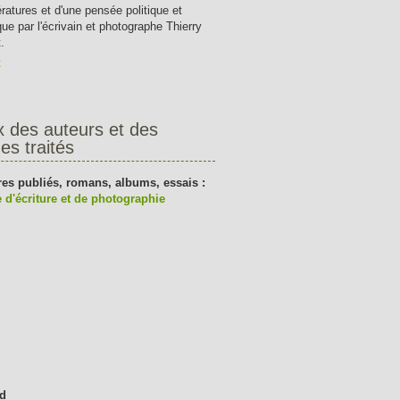
tératures et d'une pensée politique et
que par l'écrivain et photographe Thierry
.
t
x des auteurs et des
es traités
res publiés, romans, albums, essais :
 d'écriture et de photographie
d