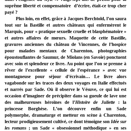
suprême liberté et compensatoire d’écrire, était-ce trop cher
payé ?
Plus loin, en effet, grâce à Jacques Berchtold, l’on saura
tout sur la Bastille et autres châteaux qui enfermèrent le
Marquis, pour « pratique sexuelle cruelle et blasphématoire »
et autres affaires de mœurs. Maquette de cette Bastille,
gravures anciennes du château de Vincennes, de l’hospice
pour malades mentaux de Charenton, photographies
époustouflantes de Saumur, de Miolans (en Savoie) ponctuent
avec soin et splendeur ce livre. Au point que l’on se prenne à
rêver de l’excellente « cellule de l’espérance » avec vue
montagneuse pour séjour d’écrivain… Le livre alors
vagabonde sur les traces des deux voyages en Italie effectués
et narrés par Sade. Où il observe le Vésuve, ce qui lui est
occasion d’imaginer de précipiter dans sa gueule de lave une
des malheureuses héroïnes de l’
Histoire de Juliette
: la
princesse Borghèse. L’on découvre enfin un Sade
polymorphe, dramaturge et metteur en scène à Charenton,
lecteur prodigieusement cultivé, ce dont témoigne son
Idée sur
les romans
; un Sade « obsessionnel méthodique » en ses