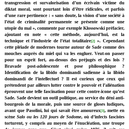
transgression et survalorisation d’un écrivain victime du
diktat moral, sont pourtant loin d’être ridicules, et parfois
d’une rare pertinence
: « sans doute, la vision d’une société à
l’état de criminalité permanente se présente comme une
utopie du mal », commente par exemple Klossowski préfacier,
ajoutant en note « cette méthode, aujourd’hui, est la
technique et l’industrie de l’état totalitaire
». Cependant
[2]
cette pléiade de modernes tourne autour de Sade comme des
mouches auprès du miel qui va les engluer. Veut-on passer
pour un esprit fort, au-dessus des préjugés et des lois ?
Bravade post-adolescente et pose philosophique ?
Identification de la libido dominandi sadienne à la libido
dominandi de l’intellectuel ? Il est curieux que ceux qui
prétendent par ailleurs lutter contre le pouvoir et l’aliénation
éprouvent une telle fascination pour cette contre-icone qu’est
Sade. Sade devient un outil politique, au service du déni anti-
bourgeois de la morale, puis une source de gloses ludiques,
avant que Pasolini, lui qui savait être amoureux
, mette en
[3]
scène
Salo ou les 120 jours de Sodome
, où d’infects fascistes
torturent, y compris au moyen de l’énucléation, une troupe