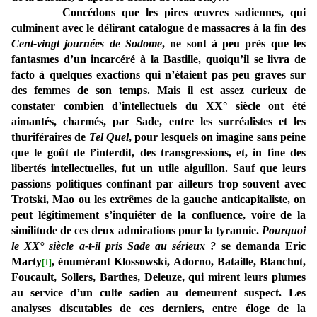
Concédons que les pires œuvres sadiennes, qui
culminent avec le délirant catalogue de massacres à la fin des
Cent-vingt journées de Sodome
, ne sont à peu près que les
fantasmes d’un incarcéré à la Bastille, quoiqu’il se livra de
facto à quelques exactions qui n’étaient pas peu graves sur
des femmes de son temps. Mais il est assez curieux de
constater combien d’intellectuels du XX° siècle ont été
aimantés, charmés, par Sade, entre les surréalistes et les
thuriféraires de
Tel Quel
, pour lesquels on imagine sans peine
que le goût de l’interdit, des transgressions, et, in fine des
libertés intellectuelles, fut un utile aiguillon. Sauf que leurs
passions politiques confinant par ailleurs trop souvent avec
Trotski, Mao ou les extrêmes de la gauche anticapitaliste, on
peut légitimement s’inquiéter de la confluence, voire de la
similitude de ces deux admirations pour la tyrannie.
Pourquoi
le XX° siècle a-t-il pris Sade au sérieux ?
se demanda Eric
Marty
, énumérant Klossowski, Adorno, Bataille, Blanchot,
[1]
Foucault, Sollers, Barthes, Deleuze, qui mirent leurs plumes
au service d’un culte sadien au demeurent suspect. Les
analyses
discutables de ces derniers, entre éloge de la