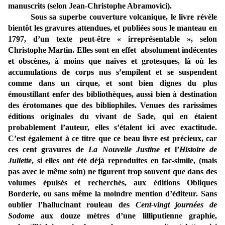
manuscrits (selon Jean-Christophe Abramovici).
Sous sa superbe couverture volcanique, le livre révèle
bientôt les gravures attendues, et publiées sous le manteau en
1797, d’un texte peut-être « irreprésentable », selon
Christophe Martin. Elles sont en effet absolument indécentes
et obscènes, à moins que naïves et grotesques, là où les
accumulations de corps nus s’empilent et se suspendent
comme dans un cirque, et sont bien dignes du plus
émoustillant enfer des bibliothèques, aussi bien à destination
des érotomanes que des bibliophiles. Venues des rarissimes
éditions originales du vivant de Sade, qui en étaient
probablement l’auteur, elles s’étalent ici avec exactitude.
C’est également à ce titre que ce beau livre est précieux, car
ces cent gravures de
La Nouvelle Justine
et l’
Histoire de
Juliette
, si elles ont été déjà reproduites en fac-simile, (mais
pas avec le même soin) ne figurent trop souvent que dans des
volumes épuisés et recherchés, aux éditions Obliques
Borderie, ou sans même la moindre mention d’éditeur. Sans
oublier l’hallucinant rouleau des
Cent-vingt journées de
Sodome
aux douze mètres d’une lilliputienne graphie,