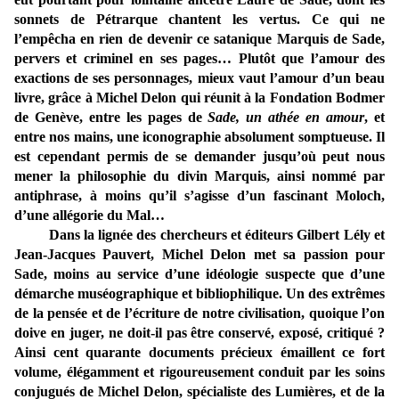
sonnets de Pétrarque chantent les vertus. Ce qui ne
l’empêcha en rien de devenir ce satanique Marquis de Sade,
pervers et criminel en ses pages… Plutôt que l’amour des
exactions de ses personnages, mieux vaut l’amour d’un beau
livre, grâce à Michel Delon qui réunit à la Fondation Bodmer
de Genève, entre les pages de
Sade, un athée en amour
, et
entre nos mains, une iconographie absolument somptueuse. Il
est cependant permis de se demander jusqu’où peut nous
mener la philosophie du divin Marquis, ainsi nommé par
antiphrase, à moins qu’il s’agisse d’un fascinant Moloch,
d’une allégorie du Mal…
Dans la lignée des chercheurs et éditeurs Gilbert Lély et
Jean-Jacques Pauvert, Michel Delon met sa passion pour
Sade, moins au service d’une idéologie suspecte que d’une
démarche muséographique et bibliophilique. Un des extrêmes
de la pensée et de l’écriture de notre civilisation, quoique l’on
doive en juger, ne doit-il pas être conservé, exposé, critiqué ?
Ainsi cent quarante documents précieux émaillent ce fort
volume, élégamment et rigoureusement conduit par les soins
conjugués de Michel Delon, spécialiste des Lumières, et de la