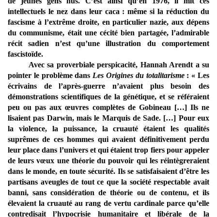
de jeunes gens nus. C’est ainsi qu’en 1976, il mit ces
intellectuels le nez dans leur caca : même si la réduction du
fascisme à l’extrême droite, en particulier nazie, aux dépens
du communisme, était une cécité bien partagée, l’admirable
récit sadien n’est qu’une illustration du comportement
fascistoïde.
Avec sa proverbiale perspicacité, Hannah Arendt a su
pointer le problème dans
Les Origines du totalitarisme
: « Les
écrivains de l’après-guerre n’avaient plus besoin des
démonstrations scientifiques de la génétique, et se référaient
peu ou pas aux œuvres complètes de Gobineau […] Ils ne
lisaient pas Darwin, mais le Marquis de Sade. […] Pour eux
la violence, la puissance, la cruauté étaient les qualités
suprêmes de ces hommes qui avaient définitivement perdu
leur place dans l’univers et qui étaient trop fiers pour appeler
de leurs vœux une théorie du pouvoir qui les réintègreraient
dans le monde, en toute sécurité. Ils se satisfaisaient d’être les
partisans aveugles de tout ce que la société respectable avait
banni, sans considération de théorie ou de contenu, et ils
élevaient la cruauté au rang de vertu cardinale parce qu’elle
contredisait l’hypocrisie humanitaire et libérale de la