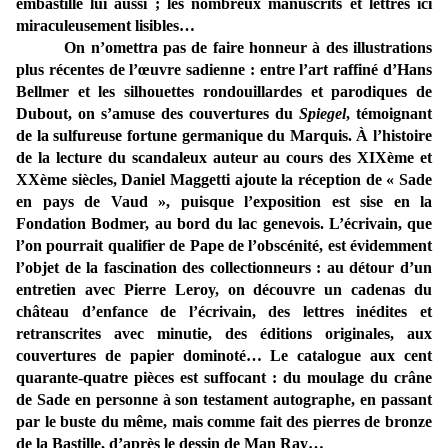
embastillé lui aussi ; les nombreux manuscrits et lettres ici
miraculeusement lisibles…
On n’omettra pas de faire honneur à des illustrations
plus récentes de l’œuvre sadienne : entre l’art raffiné d’Hans
Bellmer et les silhouettes rondouillardes et parodiques de
Dubout, on s’amuse des couvertures du
Spiegel
, témoignant
de la sulfureuse fortune germanique du Marquis. À l’histoire
de la lecture du scandaleux auteur au cours des XIXème et
XXème siècles, Daniel Maggetti ajoute la réception de « Sade
en pays de Vaud », puisque l’exposition est sise en la
Fondation Bodmer, au bord du lac genevois. L’écrivain, que
l’on pourrait qualifier de Pape de l’obscénité, est évidemment
l’objet de la fascination des collectionneurs : au détour d’un
entretien avec Pierre Leroy, on découvre un cadenas du
château d’enfance de l’écrivain, des lettres inédites et
retranscrites avec minutie, des éditions originales, aux
couvertures de papier dominoté… Le catalogue aux cent
quarante-quatre pièces est suffocant : du moulage du crâne
de Sade en personne à son testament autographe, en passant
par le buste du même, mais comme fait des pierres de bronze
de la Bastille, d’après le dessin de Man Ray…