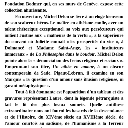
Fondation Bodmer qui, en ses murs de Genève, expose cette
collection ahurissante.
En ouverture, Michel Delon se livre à un éloge bienvenu
de son scabreux héros. Le maître en athéisme confie, avec un
talent rhétorique exceptionnel, sa voix aux persécuteurs qui
initient Justine aux « malheurs de la vertu », à la supérieure
du couvent où Juliette connait « les prospérités du vice », à
Dolmancé et Madame Saint-Ange, les « instituteurs
immoraux » de
La Philosophie dans le boudoir
. Michel Delon
pointe alors la « dénonciation des freins religieux et sociaux ».
Empruntant son titre,
Un athée en amour
, à un obscur
contemporain de Sade, Pigaut-Lebrun, il examine en son
Marquis « la question d’un amour sans illusion religieuse, ni
garant métaphysique ».
Tout à fait étonnante est l’apparition d’un tableau et des
gravures représentant Laure, dont la légende pétrarquiste a
fait le lit des plus beaux sonnets. Quelle antithèse
extraordinaire nous ont fourni les hasards de la descendance
et de l’Histoire, du XIVème siècle au XVIIIème siècle, de
l’amour courtois au sadisme, de l’humanisme à la Terreur