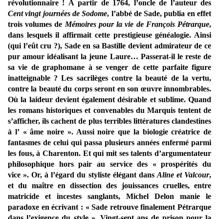
révolutionnaire ! À partir de 1764, l’oncle de l’auteur des
Cent vingt journées de Sodome
, l’abbé de Sade, publia en effet
trois volumes de
Mémoires pour la vie de François Pétrarque
,
dans lesquels il affirmait cette prestigieuse généalogie. Ainsi
(qui l’eût cru ?), Sade en sa Bastille devient admirateur de ce
pur amour idéalisant la jeune Laure… Passerat-il le reste de
sa vie de graphomane à se venger de cette parfaite figure
inatteignable ? Les sacrilèges contre la beauté de la vertu,
contre la beauté du corps seront en son œuvre innombrables.
Où la laideur devient également désirable et sublime. Quand
les romans historiques et convenables du Marquis tentent de
s’afficher, ils cachent de plus terribles littératures clandestines
à l’ « âme noire ». Aussi noire que la biologie créatrice de
fantasmes de celui qui passa plusieurs années enfermé parmi
les fous, à Charenton. Et qui mit ses talents d’argumentateur
philosophique hors pair au service des « prospérités du
vice ». Or, à l’égard du styliste élégant dans
Aline et Valcour
,
et du maître en dissection des jouissances cruelles, entre
matricide et incestes sanglants, Michel Delon manie le
paradoxe en écrivant : « Sade retrouve finalement Pétrarque
dans l’exigence du style ». Vingt-sept ans de prison pour la