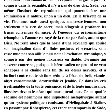
compris dans la sexualité, il n’y a pas de dieu chez Sade, pas
même l’instinct de reproduction qui pourrait être une
soumission à la nature, sinon à un dieu. En la brièveté de sa
vie, l’homme, mais aussi quelques maitresse-femmes, non
seulement n’a rien de sacré, mais s’ingénie à profaner les
traces convenues du sacré. À l’époque du préromantisme
triomphant, l’amour est rayé de la carte par Sade, autant que
Dieu. Ne reste alors que la noria d’une sexualité qui épuise
son imagination dans d’infinies postures et scénarios, sans
cesse mue par son allié le plus noir : l’excitation tyrannique, y
compris par des moines luxurieux en diable. Tyrannie qui
s’exerce contre soi, puisque le héros sadien ne peut ni ne veut
échapper à la chaîne sans fin de ses désirs nerveux, et a
fortiori contre toute victime réduite à l’état de belle viande-
objet consommable, destructible et jetable. Ce dans les cris
irréfragables de la toute-puissance, et de la toute impuissance,
illusoires devant le néant qui nous attend tous. Ce en quoi le
sadisme est néanmoins une inquiétude métaphysique autant
qu’un système politique réunissant, d’Héliogabale à Staline,
en passant par Robespierre, cet exact contemporain de Sade,