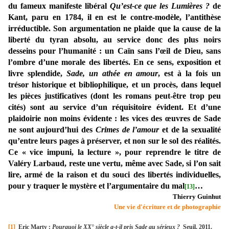
du fameux manifeste libéral
Qu’est-ce que les Lumières ?
de
Kant, paru en 1784, il en est le contre-modèle, l’antithèse
irréductible. Son argumentation ne plaide que la cause de la
liberté du tyran absolu, au service donc des plus noirs
desseins pour l’humanité : un Caïn sans l’œil de Dieu, sans
l’ombre d’une morale des libertés. En ce sens, exposition et
livre splendide,
Sade, un athée en amour
, est à la fois un
trésor historique et bibliophilique, et un procès, dans lequel
les pièces justificatives (dont les romans peut-être trop peu
cités) sont au service d’un réquisitoire évident. Et d’une
plaidoirie non moins évidente : les vices des œuvres de Sade
ne sont aujourd’hui des
Crimes de l’amour
et de la sexualité
qu’entre leurs pages à préserver, et non sur le sol des réalités.
Ce « vice impuni, la lecture », pour reprendre le titre de
Valéry Larbaud, reste une vertu, même avec Sade, si l’on sait
lire, armé de la raison et du souci des libertés individuelles,
pour y traquer le mystère et l’argumentaire du mal
…
[13]
Thierry Guinhut
Une vie d'écriture et de photographie
[1]
Eric Marty :
Pourquoi le XX° siècle a-t-il pris Sade au sérieux ?
Seuil, 2011.