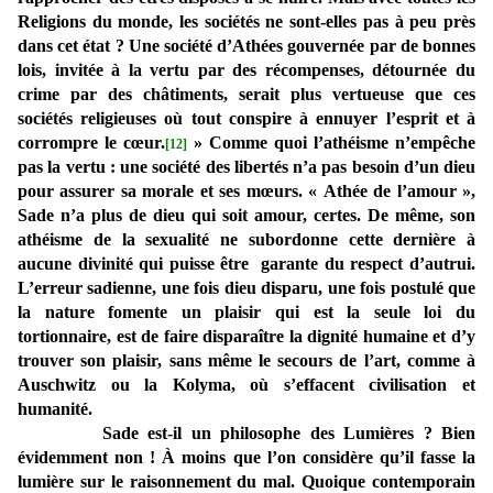
Religions du monde, les sociétés ne sont-elles pas à peu près
dans cet état ? Une société d’Athées gouvernée par de bonnes
lois, invitée à la vertu par des récompenses, détournée du
crime par des châtiments, serait plus vertueuse que ces
sociétés religieuses où tout conspire à ennuyer l’esprit et à
corrompre le cœur.
» Comme quoi l’athéisme n’empêche
[12]
pas la vertu : une société des libertés n’a pas besoin d’un dieu
pour assurer sa morale et ses mœurs. « Athée de l’amour »,
Sade n’a plus de dieu qui soit amour, certes. De même, son
athéisme de la sexualité ne subordonne cette dernière à
aucune divinité qui puisse être garante du respect d’autrui.
L’erreur sadienne, une fois dieu disparu, une fois postulé que
la nature fomente un plaisir qui est la seule loi du
tortionnaire, est de faire disparaître la dignité humaine et d’y
trouver son plaisir, sans même le secours de l’art, comme à
Auschwitz ou la Kolyma, où s’effacent civilisation et
humanité.
Sade est-il un philosophe des Lumières ? Bien
évidemment non ! À moins que l’on considère qu’il fasse la
lumière sur le raisonnement du mal. Quoique contemporain