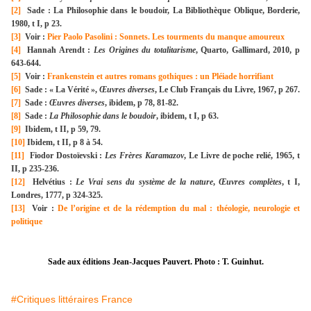
[2]
Sade : La Philosophie dans le boudoir, La Bibliothèque Oblique, Borderie,
1980, t I, p 23.
[3]
Voir :
Pier Paolo Pasolini : Sonnets. Les tourments du manque amoureux
[4]
Hannah Arendt :
Les Origines du totalitarisme
, Quarto, Gallimard, 2010, p
643-644.
[5]
Voir :
Frankenstein et autres romans gothiques : un Pléiade horrifiant
[6]
Sade : « La Vérité »,
Œuvres diverses
, Le Club Français du Livre, 1967, p 267.
[7]
Sade :
Œuvres diverses
, ibidem, p 78, 81-82.
[8]
Sade :
La Philosophie dans le boudoir
, ibidem, t I, p 63.
[9]
Ibidem, t II, p 59, 79.
[10]
Ibidem, t II, p 8 à 54.
[11]
Fiodor Dostoïevski :
Les Frères Karamazov
, Le Livre de poche relié, 1965, t
II, p 235-236.
[12]
Helvétius :
Le Vrai sens du système de la nature
,
Œuvres complètes
, t I,
Londres, 1777, p 324-325.
[13]
Voir :
De l’origine et de la rédemption du mal : théologie, neurologie et
politique
Sade aux éditions Jean-Jacques Pauvert. Photo : T. Guinhut.
#Critiques littéraires France