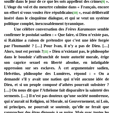
souillé dans le jour de ce que les sots appellent des crimes
».
[9]
L’éloge du vol et du meurtre culmine dans « Français, encore
un effort si vous voulez être républicains
», essai délibératif
[10]
inséré dans le cinquième dialogue, et qui se veut un système
politique complet, inexcusablement tyrannique.
Une célèbre conversation des
Frères Karamozov
semble
confirmer le postulat sadien : « Que faire, si Dieu n’existe pas,
si Rakitine a raison de prétendre que c’est une idée forgée
par l’humanité ? […] Pour Ivan, il n’y a pas de Dieu. […]
Alors, tout est permis ?
» Dieu n’existant pas, le philosophe
[11]
dans le boudoir s’affranchit de toute autorité morale, érige
son caprice sexuel en liberté absolue, en infatigable
oppression sur ses esclaves. À cet argumentaire sadien,
Helvétius, philosophe des Lumières, répond : « On a
demandé s’il y avait une nation qui n’eût aucune idée de
Dieu, et si un peuple composé d’athées pourrait subsister ?
[…] On nous dit que l’Athéisme fait disparaître la sainteté des
serments. […] Il n’est pas douteux qu’une société nombreuse,
qui n’aurait ni Religion, ni Morale, ni Gouvernement, ni Lois,
ni principes, ne pourrait se soutenir, qu’elle ne ferait que
rapprocher des êtres disposés à se nuire. Mais avec toutes les