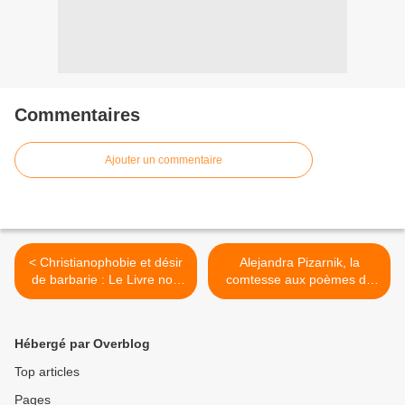
Commentaires
Ajouter un commentaire
< Christianophobie et désir
Alejandra Pizarnik, la
de barbarie : Le Livre noir
comtesse aux poèmes de
de la condition des
sang et de silence. >
Chrétiens dans le monde.
Hébergé par Overblog
Top articles
Pages