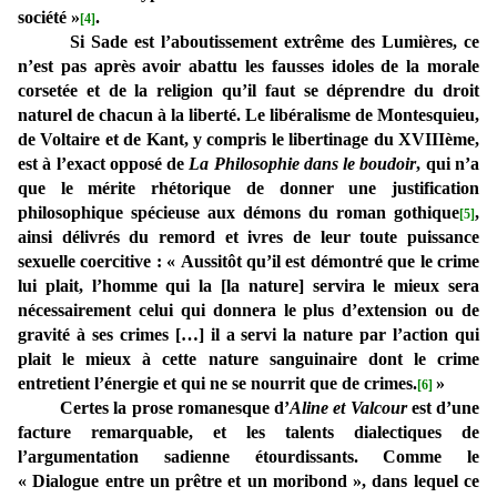
société »
.
[4]
Si Sade est l’aboutissement extrême des Lumières, ce
n’est pas après avoir abattu les fausses idoles de la morale
corsetée et de la religion qu’il faut se déprendre du droit
naturel de chacun à la liberté. Le libéralisme de Montesquieu,
de Voltaire et de Kant, y compris le libertinage du XVIIIème,
est à l’exact opposé de
La Philosophie dans le boudoir
, qui n’a
que le mérite rhétorique de donner une justification
philosophique spécieuse aux démons du roman gothique
,
[5]
ainsi délivrés du remord et ivres de leur toute puissance
sexuelle coercitive : « Aussitôt qu’il est démontré que le crime
lui plait, l’homme qui la [la nature] servira le mieux sera
nécessairement celui qui donnera le plus d’extension ou de
gravité à ses crimes […] il a servi la nature par l’action qui
plait le mieux à cette nature sanguinaire dont le crime
entretient l’énergie et qui ne se nourrit que de crimes.
»
[6]
Certes la prose romanesque d’
Aline et Valcour
est d’une
facture remarquable, et les talents dialectiques de
l’argumentation sadienne étourdissants. Comme le
« Dialogue entre un prêtre et un moribond », dans lequel ce