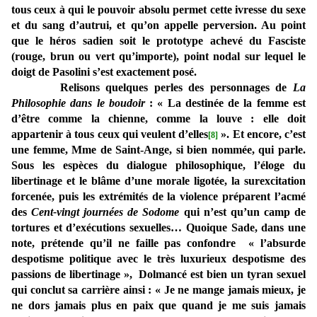
tous ceux à qui le pouvoir absolu permet cette ivresse du sexe
et du sang d’autrui, et qu’on appelle perversion. Au point
que le héros sadien soit le prototype achevé du Fasciste
(rouge, brun ou vert qu’importe), point nodal sur lequel le
doigt de Pasolini s’est exactement posé.
Relisons quelques perles des personnages de
La
Philosophie dans le boudoir
: « La destinée de la femme est
d’être comme la chienne, comme la louve : elle doit
appartenir à tous ceux qui veulent d’elles
». Et encore, c’est
[8]
une femme, Mme de Saint-Ange, si bien nommée, qui parle.
Sous les espèces du dialogue philosophique, l’éloge du
libertinage et le blâme d’une morale ligotée, la surexcitation
forcenée, puis les extrémités de la violence préparent l’acmé
des
Cent-vingt journées de Sodome
qui n’est qu’un camp de
tortures et d’exécutions sexuelles… Quoique Sade, dans une
note, prétende qu’il ne faille pas confondre « l’absurde
despotisme politique avec le très luxurieux despotisme des
passions de libertinage », Dolmancé est bien un tyran sexuel
qui conclut sa carrière ainsi : « Je ne mange jamais mieux, je
ne dors jamais plus en paix que quand je me suis jamais