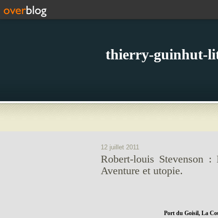
thierry-guinhut-l
12 juillet 2011
Robert-louis Stevenson : 
Aventure et utopie.
Port du Goisil, La Co