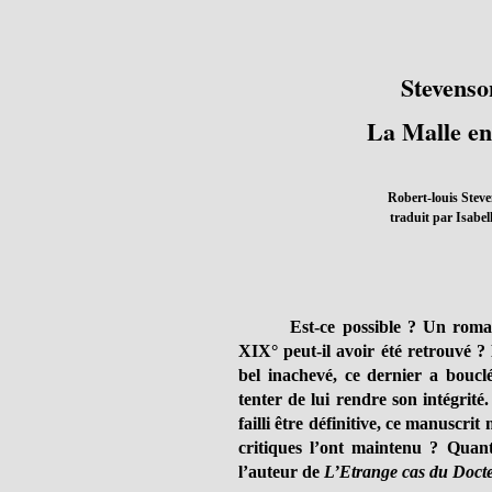
Stevenson
La Malle en 
Robert-louis Stev
traduit par Isabe
Est-ce possible ? Un roma
XIX° peut-il avoir été retrouvé ?
bel inachevé, ce dernier a bouclé
tenter de lui rendre son intégri
failli être définitive, ce manuscrit 
critiques l’ont maintenu ? Quant
l’auteur de
L’Etrange cas du Docte