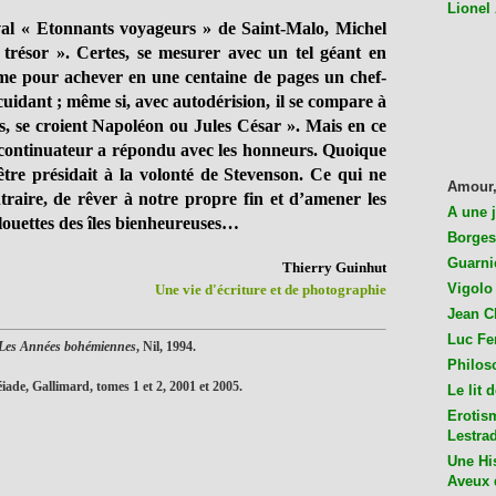
Lionel
ival « Etonnants voyageurs » de Saint-Malo, Michel
 trésor ». Certes, se mesurer avec un tel géant en
ume pour achever en une centaine de pages un chef-
uidant ; même si, avec autodérision, il se compare à
és, se croient Napoléon ou Jules César ». Mais en ce
t continuateur a répondu avec les honneurs. Quoique
être présidait à la volonté de Stevenson. Ce qui ne
Amour,
raire, de rêver à notre propre fin et d’amener les
A une 
louettes des îles bienheureuses…
Borges
Guarni
Thierry Guinhut
Vigolo 
Une vie d'écriture et de photographie
Jean C
Luc Fer
 Les Années bohémiennes
, Nil, 1994.
Philos
éiade, Gallimard, tomes 1 et 2, 2001 et 2005.
Le lit 
Erotis
Lestra
Une His
Aveux 