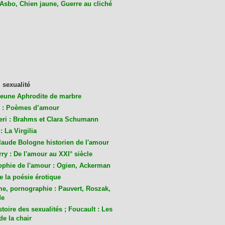
 Asbo, Chien jaune, Guerre au cliché
 sexualité
jeune Aphrodite de marbre
 : Poèmes d’amour
eri : Brahms et Clara Schumann
: La Virgilia
laude Bologne historien de l'amour
ry : De l'amour au XXI° siècle
ophie de l'amour : Ogien, Ackerman
de la poésie érotique
me, pornographie : Pauvert, Roszak,
de
toire des sexualités ; Foucault : Les
de la chair