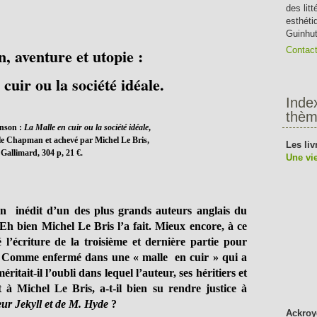
des lit
esthéti
Guinhut
, aventure et utopie :
Contac
cuir ou la société idéale.
Inde
thèm
enson :
La Malle en cuir ou la société idéale
,
lle Chapman et achevé par Michel Le Bris,
Les liv
Gallimard, 304 p, 21 €.
Une vie
n inédit d’un des plus grands auteurs anglais du
 Eh bien Michel Le Bris l’a fait. Mieux encore, à ce
 l’écriture de la troisième et dernière partie pour
té. Comme enfermé dans une « malle en cuir » qui a
méritait-il l’oubli dans lequel l’auteur, ses héritiers et
 à Michel Le Bris, a-t-il bien su rendre justice à
ur Jekyll et de M. Hyde
?
Ackroy