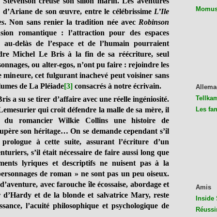
e Stevenson creuse son sillon marin. Les aventures
Momus 
ls d’Ariane de son œuvre, entre le célébrissime
L’Ile
es
. Non sans renier la tradition née avec
Robinson
nsion romantique : l’attraction pour des espaces
s au-delàs de l’espace et de l’humain pourraient
re Michel Le Bris à la fin de sa réécriture, seul
onnages, ou alter-egos, n’ont pu faire : rejoindre les
 mineure, cet fulgurant inachevé peut voisiner sans
lumes de La Pléiade
[3]
consacrés à notre écrivain.
Allema
Tellkam
is a su se tirer d’affaire avec une réelle ingéniosité.
emesurier qui croit défendre la malle de sa mère, il
Les fa
 du romancier Wilkie Collins une histoire de
récupère son héritage… On se demande cependant s’il
 prologue à cette suite, assurant l’écriture d’un
uriers, s’il était nécessaire de faire aussi long que
ments lyriques et descriptifs ne nuisent pas à la
« personnages de roman » ne sont pas un peu oiseux
.
d’aventure, avec farouche île écossaise, abordage et
Amis
 d’Hardy et de la blonde et salvatrice Mary, reste
Inside 
ssance, l’acuité philosophique et psychologique de
Réussi