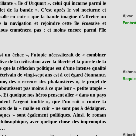
illante « île d’Urquart », celui qui incarne parmi le
let de la bande ». C’est après le vol nocturne et
Ajvaz
alle en cuir » que la bande imagine d’affréter un
 la navigation et rejoindre cette île écossaise et
Fantast
ous emmènera pas ; et moins encore parmi l’île
est un échec », l’utopie nécessiterait de « combiner
e de la civilisation avec la liberté et la pureté de la
 que la réflexion politique est d’une intense qualité
Akhma
l’écrivain de vingt-sept ans est à cet égard étonnante.
Requie
enne, des « erreurs des phalanstères », le projet de
aboutissent pas moins à ce que leur « petite utopie »
 ». Et quoique nos héros pensent aller « dans un pays
dent l’argent inutile », que l’un soit « contre la
gots de la « malle en cuir » ne sont pas à dédaigner.
ues » sont également politiques. Ainsi, le roman
 philosophique, avec quelque chose des impromptus
…
Alberti