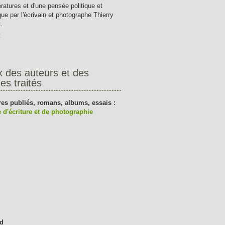
tératures et d'une pensée politique et
que par l'écrivain et photographe Thierry
.
t
x des auteurs et des
es traités
res publiés, romans, albums, essais :
 d'écriture et de photographie
d