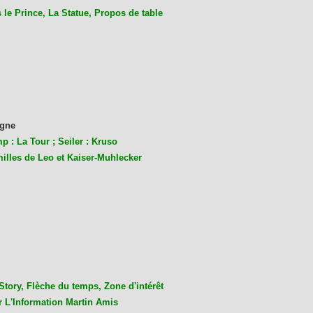
le Prince, La Statue, Propos de table
gne
p : La Tour ; Seiler : Kruso
milles de Leo et Kaiser-Muhlecke
r
Story, Flèche du temps, Zone d'intérêt
r L'Information Martin Amis