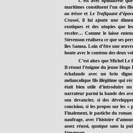
C’est avec opiniâtreté qu
maritimes constituent l’un des fi
au trésor
et
Le Trafiquant d’épav
Crusoé
, il lui ajoute une dime
exotiques et des utopies que le
receler… Comme le laisse entend
Stevenson réalisera ce que ses pers
îles Samoa. Loin d’être une œuvre
honte avec le contenu des deux vo
C’est alors que Michel Le Br
Il résout l’énigme du jeune Hugo L
échafaude avec un brio digne
mélancolique fils illégitime qui 
était bien utile d’introduire un
narrateur parmi la bande des avent
son devancier, si des développe
concision, si les propos sur les 
Finalement, le pastiche du roman 
naufrage, avec l’histoire d’amour
assez réussi, quoique sans la pui
Stevenson.