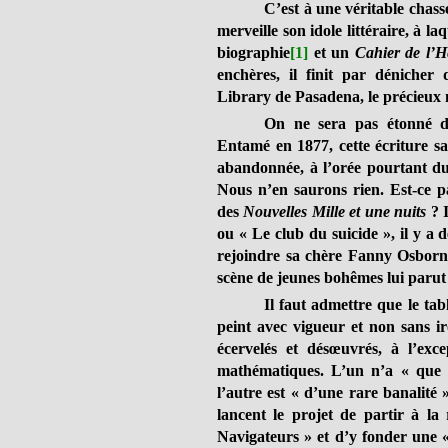
C’est à une véritable chass
merveille son idole littéraire, à l
biographie
[1]
et un
Cahier de l’H
enchères, il finit par dénicher
Library de Pasadena, le précieux 
On ne sera pas étonné d’
Entamé en 1877, cette écriture s
abandonnée, à l’orée pourtant d
Nous n’en saurons rien. Est-ce pa
des
Nouvelles Mille et une nuits
? I
ou « Le club du suicide », il y a d
rejoindre sa chère Fanny Osborne
scène de jeunes bohêmes lui parut 
Il faut admettre que le ta
peint avec vigueur et non sans iro
écervelés et désœuvrés, à l’ex
mathématiques. L’un n’a « que 
l’autre est « d’une rare banalité »
lancent le projet de partir à la
Navigateurs » et d’y fonder une «