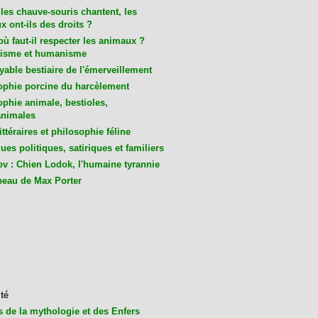
les chauve-souris chantent, les
 ont-ils des droits ?
ù faut-il respecter les animaux ?
isme et humanisme
yable bestiaire de l'émerveillement
ophie porcine du harcèlement
ophie animale, bestioles,
nimales
ittéraires et philosophie féline
es politiques, satiriques et familiers
v : Chien Lodok, l'humaine tyrannie
beau de Max Porter
té
s de la mythologie et des Enfers