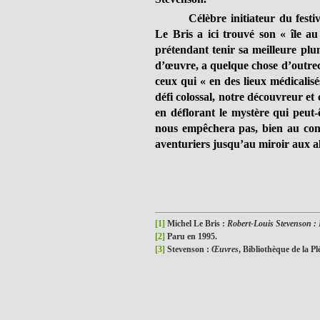
Célèbre initiateur du fest
Le Bris a ici trouvé son « île au
prétendant tenir sa meilleure pl
d’œuvre, a quelque chose d’outrec
ceux qui « en des lieux médicalis
défi colossal, notre découvreur e
en déflorant le mystère qui peut-
nous empêchera pas, bien au cont
aventuriers jusqu’au miroir aux a
[1]
Michel Le Bris :
Robert-Louis Stevenson :
[2]
Paru en 1995.
[3]
Stevenson :
Œuvres
, Bibliothèque de la Pl