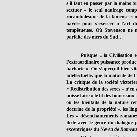
s’il faut en passer par la moins br
sextuor « le seul naufrage comp
rocambolesque de la fameuse « m
navire pour s’exercer à l’art de
tempêtueuse. Où Stevenson ne n
parfaite des mers du Sud…
Puisque « la Civilisation 
l’extraordinaire puissance productiv
barbarie ». On s’aperçoit bien vite
intellectuelle, que la maturité de 
La critique de la société victori
« Redistribution des sexes » n’en 
puisse faire « le lit des bourreaux
où les bienfaits de la nature ren
doctrine de la propriété », les lin
Les « désenchantements romanesq
flirte avec le genre du dialogue
excentriques du
Neveu de Rameau