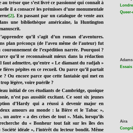
e au trésor que s’est livré ce passionné qui connaît à
Londres
aquelle il a consacré les prémisses d’une monumentale
Queer-
erne
[2]
. En passant par un catalogue de vente aux
 dans une bibliothèque américaine, la Huntington
manuscrit.
apprendre qu’il s’agit d’un roman d’aventures.
ans plan préconçu (de l’aveu même de l’auteur) fut
u couronnement de l’expédition narrée. Pourquoi ?
rce qu’il se reconnaissait mieux dans la rédaction
Adams
l faut admettre, qu’entre « Le diamant du radjah »
Essais
e fières pépites en ce recueil. Ou parce qu’il partait
 ? Ou encore parce que cette fantaisie qui met en
trop légère, voire puérile ?
bleau initial de ces étudiants de Cambridge, quoique
nie, n’est pas aussitôt excitant. Ce sont six jeunes
ception d’Hardy qui a réussi à devenir major en
deux amours au monde : la Bière et le Tabac »,
, un autre « a des crises de tout ». Mais, lorsqu’ils
Aira
 recherche du « Bonheur tout fait sur les îles des
Congrès
 Société idéale », l’intérêt du lecteur bondit. Même