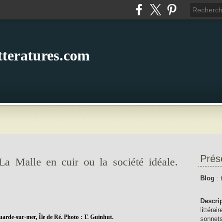
itteratures.com
Prés
La Malle en cuir ou la société idéale.
Blog
: 
Descri
littérai
uarde-sur-mer, Île de Ré. Photo : T. Guinhut.
sonnets