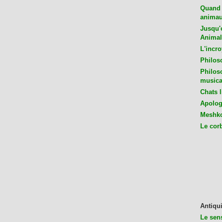
Quand 
animaux
Jusqu'o
Animal
L'incro
Philos
Philos
musica
Chats l
Apologu
Meshko
Le cor
Antiqui
Le sen