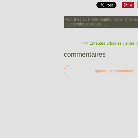
Published by Thierry Guinhut
dans
critique
commenter cet article
…
<< Emeutes urbaines : entre na
commentaires
Ajouter un commentaire