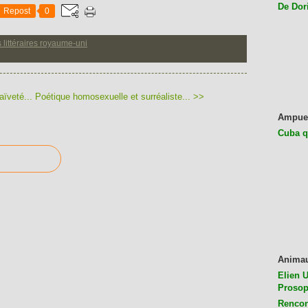
De Dor
Repost
0
s littéraires royaume-uni
ïveté...
Poétique homosexuelle et surréaliste... >>
Ampue
Cuba q
Anima
Elien U
Prosop
Rencon