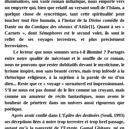
illuminations
,
son vaste roman initiatique, nous emporte vers
un empyrée qui, bien que relatif au versant soufi de l’Islam, a
quelque chose de syncrétique, tant cette spiritualité peut
toucher tout être humain, à l’instar de la
Divine comédie
de
Dante ou du
Cantique des oiseaux
d’Attâr
[1]
. Quant à ses «
Carnets », dont
Sémaphores
est le second volet, ils sont le
reflet de ses voyages terrestres, et plus précisément
ferroviaires.
Le lecteur que nous sommes sera-t-il illuminé ? Partagés
entre notre qualité de mécréant et le souffle de ce roman,
nous ne pouvons que rester dubitatifs devant le mysticisme, le
lyrisme inspiré, non sans beauté certes, mais trop inféodé à la
rhétorique religieuse, à la sujétion à la parole de ou d’un
dieu... Reste que ce « voyage » surnaturel est impressionnant.
S’il ne nous est pas donné de le lire comme un croyant, mais
comme un amateur de récits fantastiques, nous avons le
bonheur de pénétrer dans un univers aussi rigoureux que
poétique.
Après avoir confié dans
L’Epître des destinées
(Seuil, 1993)
ses déceptions liées à notre trop terrestre et trop bref passage,
autant qu’à la pauvreté de l’Egypte, Gamal Ghitany, né en