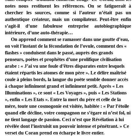
notes nous restituent les références. On se fatiguerait à
chercher les sources, comme si l’auteur n’était pas un
authentique créateur, mais un compilateur. Peut-être enfin
s’agit-il d’une fabuleuse entreprise autobiographique
intérieure, d’une auto-thérapie…
On apprend comment se ramasser dans une goutte d’eau,
on voit l’instant de la fécondation de l’ovule, comment des «
flashes » conduisent dans le passé, auprès des grands
penseurs, poètes et prophètes d’une prolifique civilisation
arabe : « J’ai vu une foule d’êtres disparates entre lesquels
étaient répartis les atomes de mon père ». Le délire maîtrisé
coule à pleins bords, la langue du poète semble donner accès
à chaque infiniment grand et infiniment petit. Après « Les
Illuminations
», ce sont « Les Voyages », puis « Les Stations
», enfin « Les Etats ». Entre la mort du père et celle de la
mère, toute une cosmogonie est visitée, habitée : « Par l’étoile
quand elle décline, votre compagnon ne s’égare ni n’est fol, ni
ne tient langage de passion. Ceci n’est que Révélation à lui
révélée dont l’instruisit un pouvoir intense et pénétrant. » Ce
verset du Coran prend en écharpe le livre entier.