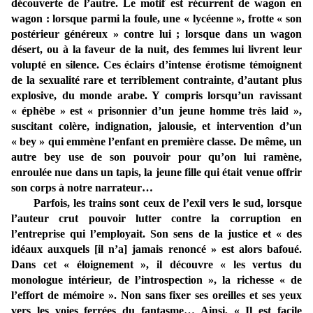
découverte de l’autre. Le motif est récurrent de wagon en
wagon : lorsque parmi la foule, une « lycéenne », frotte « son
postérieur généreux » contre lui ; lorsque dans un wagon
désert, ou à la faveur de la nuit, des femmes lui livrent leur
volupté en silence. Ces éclairs d’intense érotisme témoignent
de la sexualité rare et terriblement contrainte, d’autant plus
explosive, du monde arabe. Y compris lorsqu’un ravissant
« éphèbe » est « prisonnier d’un jeune homme très laid »,
suscitant colère, indignation, jalousie, et intervention d’un
« bey » qui emmène l’enfant en première classe. De même, un
autre bey use de son pouvoir pour qu’on lui ramène,
enroulée nue dans un tapis, la jeune fille qui était venue offrir
son corps à notre narrateur…
Parfois, les trains sont ceux de l’exil vers le sud, lorsque
l’auteur crut pouvoir lutter contre la corruption en
l’entreprise qui l’employait. Son sens de la justice et « des
idéaux auxquels [il n’a] jamais renoncé » est alors bafoué.
Dans cet « éloignement », il découvre « les vertus du
monologue intérieur, de l’introspection », la richesse « de
l’effort de mémoire ». Non sans fixer ses oreilles et ses yeux
vers les voies ferrées du fantasme… Ainsi, « Il est facile