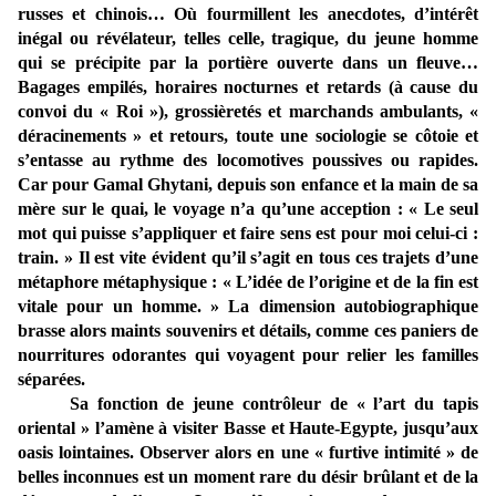
russes et chinois… Où fourmillent les anecdotes, d’intérêt
inégal ou révélateur, telles celle, tragique, du jeune homme
qui se précipite par la portière ouverte dans un fleuve…
Bagages empilés, horaires nocturnes et retards (à cause du
convoi du « Roi »), grossièretés et marchands ambulants, «
déracinements » et retours, toute une sociologie se côtoie et
s’entasse au rythme des locomotives poussives ou rapides.
Car pour Gamal Ghytani, depuis son enfance et la main de sa
mère sur le quai, le voyage n’a qu’une acception : « Le seul
mot qui puisse s’appliquer et faire sens est pour moi celui-ci :
train. » Il est vite évident qu’il s’agit en tous ces trajets d’une
métaphore métaphysique : « L’idée de l’origine et de la fin est
vitale pour un homme. » La dimension autobiographique
brasse alors maints souvenirs et détails, comme ces paniers de
nourritures odorantes qui voyagent pour relier les familles
séparées.
Sa fonction de jeune contrôleur de « l’art du tapis
oriental » l’amène à visiter Basse et Haute-Egypte, jusqu’aux
oasis lointaines. Observer alors en une « furtive intimité » de
belles inconnues est un moment rare du désir brûlant et de la