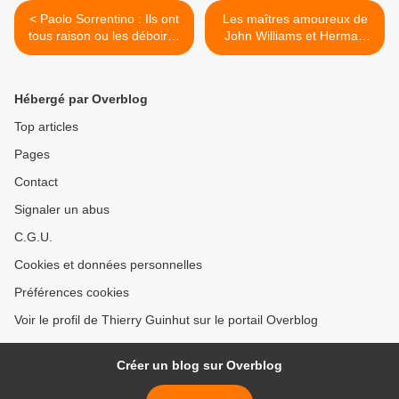
< Paolo Sorrentino : Ils ont
Les maîtres amoureux de
tous raison ou les déboires
John Williams et Herman
d'un chanteur de charme.
Bang : Stoner ; Mikaël, Les
Quatre diables. >
Hébergé par Overblog
Top articles
Pages
Contact
Signaler un abus
C.G.U.
Cookies et données personnelles
Préférences cookies
Voir le profil de Thierry Guinhut sur le portail Overblog
Créer un blog sur Overblog