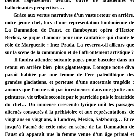
bientôt rageusement détruit, ouvre de faustiennes et
hallucinantes perspectives…
Grâce aux vertus narratives d’un vaste retour en arrière,
notre jeune chef, lors d’une représentation londonienne de
La Damnation de Faust, ce flamboyant opéra d’Hector
Berlioz, se pique d’amour pour une cantatrice qui chante le
rôle de Marguerite : Inez Prada. La reverra-t-il ailleurs que
sur la scène de la communion et de l’affrontement artistique ?
Il faudra attendre soixante pages pour basculer dans un
retour en arrière bien plus gigantesque. Lorsque notre diva
paraît habitée par une femme de l’ère paléolithique des
grandes glaciations, et porteuse d’une ancestrale tragédie :
amours que l’on ne sait pas incestueuses dans une grotte aux
peintures, vie tribale secouée par le parricide puis le fratricide
du chef… Un immense crescendo lyrique unit les passages
alternés consacrés à la préhistoire et aux représentations, de
vingt ans en vingt ans, à Londres, Mexico, Salzbourg… Et ce
jusqu’à l’acmé de cette mise en scène de La Damnation de
Faust où apparaît nue la femme venue d’un âge primal et