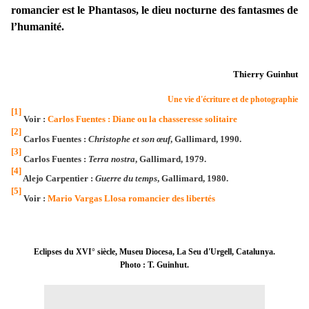
romancier est le Phantasos, le dieu nocturne des fantasmes de
l’humanité.
Thierry Guinhut
Une vie d'écriture et de photographie
[1]
Voir :
Carlos Fuentes : Diane ou la chasseresse solitaire
[2]
Carlos Fuentes :
Christophe et son œuf
, Gallimard, 1990.
[3]
Carlos Fuentes :
Terra nostra
, Gallimard, 1979.
[4]
Alejo Carpentier :
Guerre du temps
, Gallimard, 1980.
[5]
Voir :
Mario Vargas Llosa romancier des libertés
Eclipses du XVI° siècle, Museu Diocesa, La Seu d'Urgell, Catalunya.
Photo : T. Guinhut.