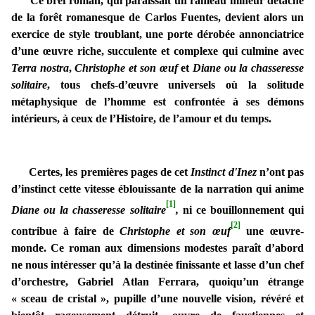
Ce bref roman, qui paraissait un rameau mineur détaché
de la forêt romanesque de Carlos Fuentes, devient alors un
exercice de style troublant, une porte dérobée annonciatrice
d’une œuvre riche, succulente et complexe qui culmine avec
Terra nostra
,
Christophe et son œuf
et
Diane ou la chasseresse
solitaire
, tous chefs-d’œuvre universels où la solitude
métaphysique de l’homme est confrontée à ses démons
intérieurs, à ceux de l’Histoire, de l’amour et du temps.
Certes, les premières pages de cet
Instinct d'Inez
n’ont pas
d’instinct cette vitesse éblouissante de la narration qui anime
[1]
Diane ou la chasseresse solitaire
,
ni ce bouillonnement qui
[2]
contribue à faire de
Christophe et son œuf
une œuvre-
monde. Ce roman aux dimensions modestes paraît d’abord
ne nous intéresser qu’à la destinée finissante et lasse d’un chef
d’orchestre, Gabriel Atlan Ferrara, quoiqu’un étrange
« sceau de cristal », pupille d’une nouvelle vision, révéré et