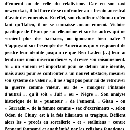
d’ennemi ou de celle du relativisme. Car en son taxi
newyorkais, il fut forcé de se confronter au « besoin ancestral
d’avoir des ennemis ». En effet, son chauffeur s’étonna qu’en
tant qu’Italien, il ne se connaisse aucun ennemi. Victoire
pacifique de l’Europe sur elle-même et sur les autres qui ne
seraient plus des barbares, ou ignorance bien naïve ?
S’appuyant sur l’exemple des Américains qui « risquaient de
perdre leur identité jusqu’à ce que Ben Laden […] leur ai
tendu une main miséricordieuse », il révise son raisonnement.
Si « un ennemi est important pour se définir une identité,
mais aussi pour se confronter à un nouvel obstacle, mesurer
son système de valeur », il ne s’agit pas pour lui de retrouver
la guerre comme valeur, ou de « marquer l’infamie
d’autrui », qu’il soit « Juif » ou « Nègre ». Son analyse
historique de la « puanteur » de l’ennemi, « Gitan » ou
« Sarrazin », de la femme comme « sac d’excréments », selon
Odon de Cluny, est à la fois hilarante et tragique. Défilent
alors les « procès en sorcellerie » et « staliniens » contre
l’ennemi fantasmé et anathèmisé par les religions fanatiques,