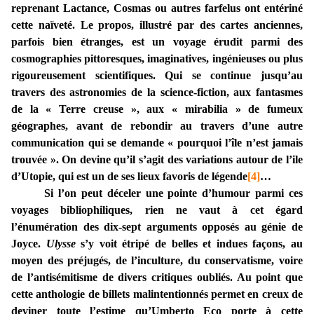
reprenant Lactance, Cosmas ou autres farfelus ont entériné
cette naïveté. Le propos, illustré par des cartes anciennes,
parfois bien étranges, est un voyage érudit parmi des
cosmographies pittoresques, imaginatives, ingénieuses ou plus
rigoureusement scientifiques. Qui se continue jusqu’au
travers des astronomies de la science-fiction, aux fantasmes
de la « Terre creuse », aux « mirabilia » de fumeux
géographes, avant de rebondir au travers d’une autre
communication qui se demande « pourquoi l’île n’est jamais
trouvée ». On devine qu’il s’agit des variations autour de l’ile
d’Utopie, qui est un de ses lieux favoris de légende
[4]
…
Si l’on peut déceler une pointe d’humour parmi ces
voyages bibliophiliques, rien ne vaut à cet égard
l’énumération des dix-sept arguments opposés au génie de
Joyce.
Ulysse
s’y voit étripé de belles et indues façons, au
moyen des préjugés, de l’inculture, du conservatisme, voire
de l’antisémitisme de divers critiques oubliés. Au point que
cette anthologie de billets malintentionnés permet en creux de
deviner toute l’estime qu’Umberto Eco porte à cette