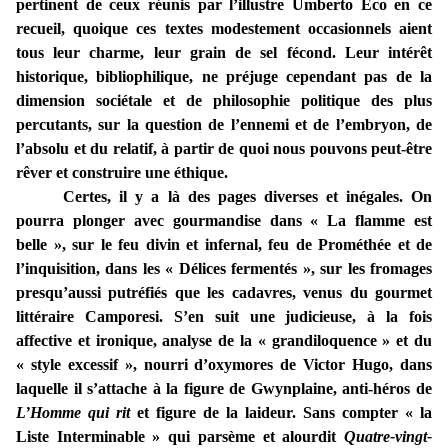
pertinent de ceux réunis par l’illustre Umberto Eco en ce
recueil, quoique ces textes modestement occasionnels aient
tous leur charme, leur grain de sel fécond. Leur intérêt
historique, bibliophilique, ne préjuge cependant pas de la
dimension sociétale et de philosophie politique des plus
percutants, sur la question de l’ennemi et de l’embryon, de
l’absolu et du relatif, à partir de quoi nous pouvons peut-être
rêver et construire une éthique.
Certes, il y a là des pages diverses et inégales. On
pourra plonger avec gourmandise dans « La flamme est
belle », sur le feu divin et infernal, feu de Prométhée et de
l’inquisition, dans les « Délices fermentés », sur les fromages
presqu’aussi putréfiés que les cadavres, venus du gourmet
littéraire Camporesi. S’en suit une judicieuse, à la fois
affective et ironique, analyse de la « grandiloquence » et du
« style excessif », nourri d’oxymores de Victor Hugo, dans
laquelle il s’attache à la figure de Gwynplaine, anti-héros de
L’Homme qui rit
et figure de la laideur. Sans compter « la
Liste Interminable » qui parsème et alourdit
Quatre-vingt-