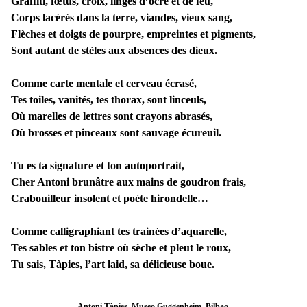
Graffiti, fœtus, croix, linges d’ocre et de feu,
Corps lacérés dans la terre, viandes, vieux sang,
Flèches et doigts de pourpre, empreintes et pigments,
Sont autant de stèles aux absences des dieux.
Comme carte mentale et cerveau écrasé,
Tes toiles, vanités, tes thorax, sont linceuls,
Où marelles de lettres sont crayons abrasés,
Où brosses et pinceaux sont sauvage écureuil.
Tu es ta signature et ton autoportrait,
Cher Antoni brunâtre aux mains de goudron frais,
Crabouilleur insolent et poète hirondelle…
Comme calligraphiant tes trainées d’aquarelle,
Tes sables et ton bistre où sèche et pleut le roux,
Tu sais, Tàpies, l’art laid, sa délicieuse boue.
Antoni
Tàpies
, Museo Guggenheim, Bilbao.