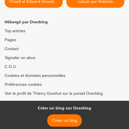
Orwell et Edward Snowden
cubain par Roberto
au Prism américain et
Ampuero et Reinaldo
français.
Arenas : Quand nous étions
révolutionnaires ; La
Hébergé par Overblog
Couleur de l'été. >
Top articles
Pages
Contact
Signaler un abus
C.G.U.
Cookies et données personnelles
Préférences cookies
Voir le profil de Thierry Guinhut sur le portail Overblog
Créer un blog sur Overblog
Créer un blog