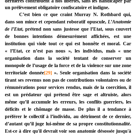
dernières contribuent à nos libertés, sans les handicaper par
un prélèvement obligatoire confiscatoire et indigne.
C’est bien ce que craint Murray N. Rothbard qui,
dans son mince et cependant roboratif opuscule,
L’Anatomie
de l’Etat
, prétend non sans justesse que l’Etat, sous couvert
de bonnes intentions démesurément affichées, est une
institution qui viole tout ce qui est honnête et moral. Car
« l’Etat, ce n’est pas nous »
,
les individus, mais « une
organisation dans la société tentant
de conserver un
monopole de l’usage de la force et de la violence sur une zone
territoriale donnée
[29]
». Seule organisation dans la société
tirant ses revenus non pas de contributions volontaires ou de
rémunérations pour services rendus, mais de la coercition, i
l
est un prédateur qui prétend être sage et altruiste, alors
même qu’il accumule les erreurs, les conflits guerriers, les
déficits et le chômage de masse. De plus il a tendance à
préférer le collectif à l’individu, au détriment de ce dernier,
d’autant qu’il juge lui-même de sa propre constitutionnalité.
Est-ce à dire qu'il devrait voir son anatomie désossée jusqu'à