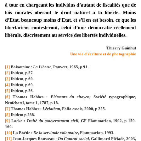
à tour en chargeant les individus d’autant de fiscalités que de
lois morales obérant le droit naturel à la liberté. Moins
d’Etat, beaucoup moins d’Etat, et s’il en est besoin, ce que les
libertariens contesteront, celui d’une démocratie réellement
libérale, discrètement au service des libertés individuelles.
Thierry Guinhut
Une vie d'écriture et de photographie
[1]
Bakounine :
La Liberté
, Pauvert, 1965, p 91.
[2]
Ibidem, p 57.
[3]
Ibidem, p 60.
[4]
Ibidem, p 69.
[5]
Ibidem, p 56.
[6]
Thomas Hobbes :
Eléments du citoyen
, Société typographique,
Neufchatel, tome 1, 1787, p 18.
[7]
Thomas Hobbes :
Léviathan
, Folio essais, 2000, p 225.
[8]
Ibidem p 288.
[9]
Locke :
Traité du gouvernement civil
, GF Flammarion, 1992, p 159-
160.
[10]
La Boétie :
De la servitude volontaire
, Flammarion, 1993.
[11]
Jean-Jacques Rousseau :
Du Contrat social,
Gallimard Pléiade, 2003,