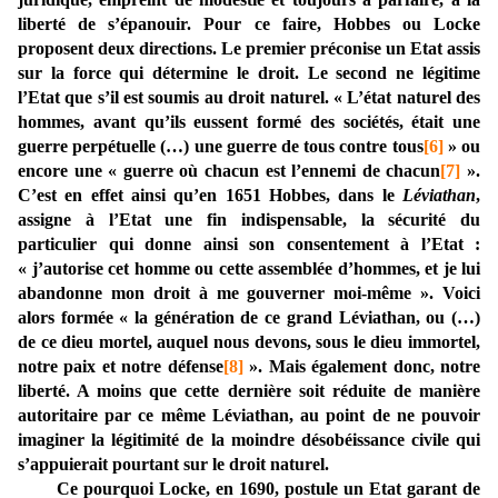
liberté de s’épanouir. Pour ce faire, Hobbes ou Locke
proposent deux directions. Le premier préconise un Etat assis
sur la force qui détermine le droit. Le second ne légitime
l’Etat que s’il est soumis au droit naturel. « L’état naturel des
hommes, avant qu’ils eussent formé des sociétés, était une
guerre perpétuelle (…) une guerre de tous contre tous
[6]
» ou
encore une « guerre où chacun est l’ennemi de chacun
[7]
».
C’est en effet ainsi qu’en 1651 Hobbes, dans le
Léviathan
,
assigne à l’Etat une fin indispensable, la sécurité du
particulier qui donne ainsi son consentement à l’Etat :
« j’autorise cet homme ou cette assemblée d’hommes, et je lui
abandonne mon droit à me gouverner moi-même ». Voici
alors formée « la génération de ce grand Léviathan, ou (…)
de ce dieu mortel, auquel nous devons, sous le dieu immortel,
notre paix et notre défense
[8]
». Mais également donc, notre
liberté. A moins que cette dernière soit réduite de manière
autoritaire par ce même Léviathan, au point de ne pouvoir
imaginer la légitimité de la moindre désobéissance civile qui
s’appuierait pourtant sur le droit naturel.
Ce pourquoi Locke, en 1690, postule un Etat garant de