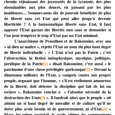
chemin réjouissant des joyeusetés de la tyrannie, des plus
abominables aux plus douces, en passant par les plus
insidieuses… Sommes-nous sûr de pouvoir bénéficier de plus
de liberté sans cet Etat qui peut aller jusqu’à devenir
liberticide ? A la fantasmatique liberté sans Etat, il faut
opposer l’Etat garant des libertés non sans se demander si
l’on peut tempérer le trop d’Etat par un Etat minimal.
L’anarchisme de Proudhon et de Bakounine, avec son
« ni dieu ni maître », rejette l’Etat au nom du plus haut degré
de liberté individuelle : « L'Etat n’est pas la Patrie ; c’est
l’abstraction, la fiction métaphysique, mystique, politique,
juridique de la Patrie
[1]
» disait Bakounine, c’est aussi « le
patrimoine d’une classe privilégiée quelconque
[2]
» Devant la
dimension militaire de l’Etat, y compris contre son propre
peuple, arguant que l’homme, « s’il est réellement amoureux
de la liberté, doit détester la discipline qui fait de lui un
esclave », Bakounine conclut à « l’absolue nécessité de la
destruction des Etats
[3]
». Il faudrait alors que le peuple « ait
atteint un si haut degré de moralité et de culture qu’il ne
doive plus avoir besoin ni de gouvernement, ni d’Etat.
[4]
»
Marx lui-même postulait le stade ultime du communisme