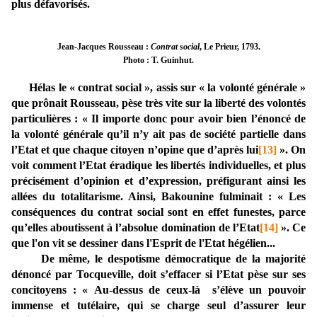
plus défavorisés.
Jean-Jacques Rousseau :
Contrat social
, Le Prieur, 1793.
Photo : T. Guinhut.
Hélas le « contrat social », assis sur « la volonté générale »
que prônait Rousseau, pèse très vite sur la liberté des volontés
particulières : « Il importe donc pour avoir bien l’énoncé de
la volonté générale qu’il n’y ait pas de société partielle dans
l’Etat et que chaque citoyen n’opine que d’après lui
[13]
». On
voit comment l’Etat éradique les libertés individuelles, et plus
précisément d’opinion et d’expression, préfigurant ainsi les
allées du totalitarisme. Ainsi, Bakounine fulminait : « Les
conséquences du contrat social sont en effet funestes, parce
qu’elles aboutissent à l’absolue domination de l’Etat
[14]
». Ce
que l'on vit se dessiner dans l'Esprit de l'Etat hégélien...
De même, le despotisme démocratique de la majorité
dénoncé par Tocqueville, doit s’effacer si l’Etat pèse sur ses
concitoyens : « Au-dessus de ceux-là s’élève un pouvoir
immense et tutélaire, qui se charge seul d’assurer leur