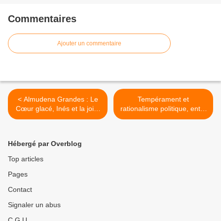
Commentaires
Ajouter un commentaire
< Almudena Grandes : Le
Tempérament et
Cœur glacé, Inés et la joie,
rationalisme politique, entre
ou la mémoire du
Karl Marx et Adam Smith. >
franquisme et de l’Espagne.
Hébergé par Overblog
Top articles
Pages
Contact
Signaler un abus
C.G.U.