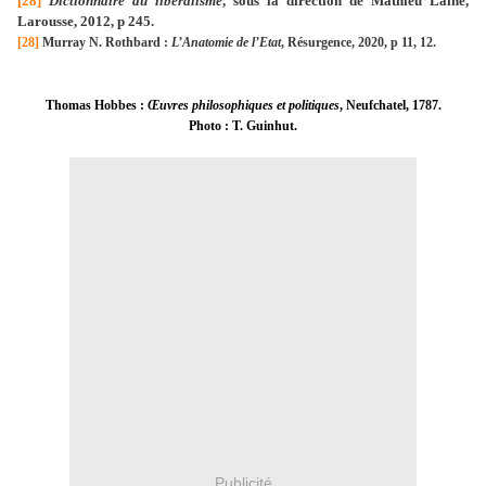
[28]
Dictionnaire du libéralisme
, sous la direction de Mathieu Laine,
Larousse, 2012, p 245.
[28]
Murray N. Rothbard :
L’Anatomie de l’Etat
, Résurgence, 2020, p 11, 12.
Thomas Hobbes :
Œuvres
philosophiques et politiques
, Neufchatel, 1787.
Photo : T. Guinhut.
Publicité