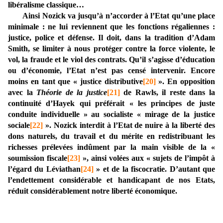
libéralisme classique…
Ainsi Nozick va jusqu’à n’accorder à l’Etat qu’une place
minimale : ne lui reviennent que les fonctions régaliennes :
justice, police et défense. Il doit, dans la tradition d’Adam
Smith, se limiter à nous protéger contre la force violente, le
vol, la fraude et le viol des contrats. Qu’il s’agisse d’éducation
ou d’économie, l’Etat n’est pas censé intervenir. Encore
moins en tant que « justice distributive
[20]
». En opposition
avec la
Théorie de la justice
[21]
de Rawls, il reste dans la
continuité d’Hayek qui préférait « les principes de juste
conduite individuelle » au socialiste « mirage de la justice
sociale
[22]
». Nozick interdit à l’Etat de nuire à la liberté des
dons naturels, du travail et du mérite en redistribuant les
richesses prélevées indûment par la main visible de la «
soumission fiscale
[23]
», ainsi volées aux « sujets de l’impôt à
l’égard du Léviathan
[24]
» et de la fiscocratie. D’autant que
l’endettement considérable et handicapant de nos Etats,
réduit considérablement notre liberté économique.