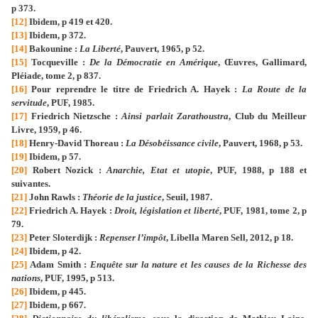
p 373.
[12]
Ibidem, p 419 et 420.
[13]
Ibidem, p 372.
[14]
Bakounine :
La Liberté
, Pauvert, 1965, p 52.
[15]
Tocqueville :
De la Démocratie en Amérique
, Œuvres, Gallimard,
Pléiade, tome 2, p 837.
[16]
Pour reprendre le titre de Friedrich A. Hayek :
La Route de la
servitude
, PUF, 1985.
[17]
Friedrich Nietzsche :
Ainsi parlait Zarathoustra
, Club du Meilleur
Livre, 1959, p 46.
[18]
Henry-David Thoreau :
La Désobéissance civile
, Pauvert, 1968, p 53.
[19]
Ibidem, p 57.
[20]
Robert Nozick :
Anarchie, Etat et utopie
, PUF, 1988, p 188 et
suivantes.
[21]
John Rawls :
Théorie de la justice
, Seuil, 1987.
[22]
Friedrich A. Hayek :
Droit, législation et liberté
, PUF, 1981, tome 2, p
79.
[23]
Peter Sloterdijk :
Repenser l’impôt
, Libella Maren Sell, 2012, p 18.
[24]
Ibidem, p 42.
[25]
Adam Smith :
Enquête sur la nature et les causes de la Richesse des
nations
, PUF, 1995, p 513.
[26]
Ibidem, p 445.
[27]
Ibidem, p 667.