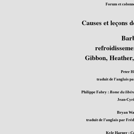
Forum et colonne
Causes et leçons d
Barb
refroidisseme
Gibbon, Heather,
Peter H
traduit de l’anglais p
Philippe Fabry :
Rome du libéra
Jean-Cyril
Bryan Wa
traduit de l’anglais par Fré
Kyle Harper :
Co