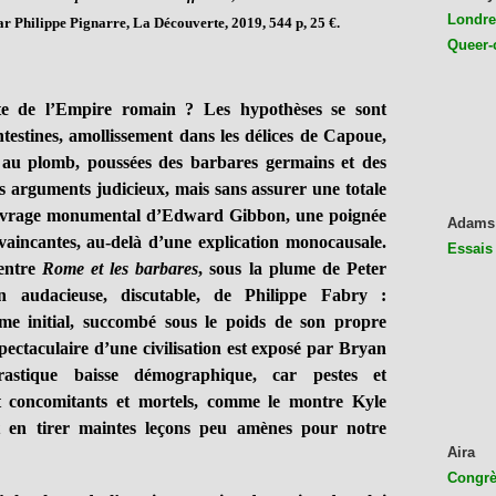
Londres
par Philippe Pignarre, La Découverte, 2019, 544 p, 25 €.
Queer-
e l’Empire romain ? Les hypothèses se sont
ntestines, amollissement dans les délices de Capoue,
ns au plomb, poussées des barbares germains et des
us arguments judicieux, mais sans assurer une totale
l’ouvrage monumental d’Edward Gibbon, une poignée
Adams
vaincantes, au-delà d’une explication monocausale.
Essais
 entre
Rome et les barbares
, sous la plume de Peter
on audacieuse, discutable,
de Philippe Fabry :
sme initial, succombé sous le poids de son propre
pectaculaire d’une civilisation est exposé par Bryan
astique baisse démographique, car pestes et
nt concomitants et mortels, comme le montre Kyle
t en tirer maintes leçons peu amènes pour notre
Aira
Congrès