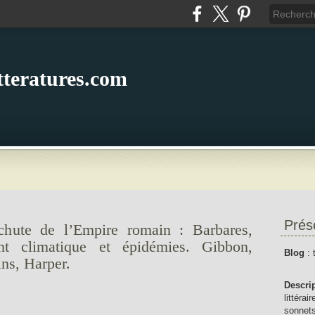
itteratures.com
Prés
chute de l’Empire romain : Barbares,
ent climatique et épidémies. Gibbon,
Blog
: 
ns, Harper.
Descri
littérai
sonnets