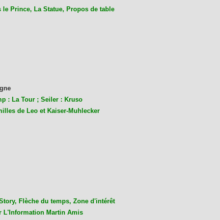
le Prince, La Statue, Propos de table
gne
p : La Tour ; Seiler : Kruso
milles de Leo et Kaiser-Muhlecke
r
Story, Flèche du temps, Zone d'intérêt
r L'Information Martin Amis