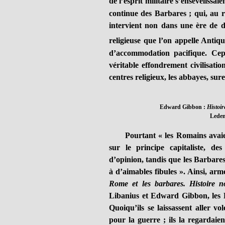
de l’esprit militaire s’ensevelissaie
continue des Barbares ; qui, au 
intervient non dans une ère de dé
religieuse que l’on appelle Antiqu
d’accommodation pacifique. Cepe
véritable effondrement civilisatio
centres religieux, les abbayes, sure
Edward Gibbon :
Histoir
Leden
Pourtant « les Romains avaient 
sur le principe capitaliste, d
d’opinion, tandis que les Barbares 
à d’aimables fibules ». Ainsi, a
Rome et les barbares. Histoire n
Libanius et Edward Gibbon, les F
Quoiqu’ils se laissassent aller vol
pour la guerre ; ils la regardaie