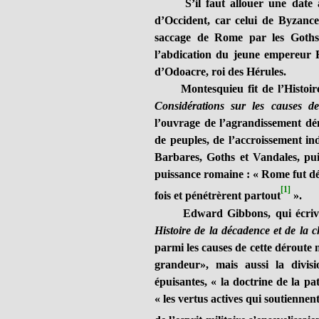
S’il faut allouer une date à 
d’Occident, car celui de Byzanc
saccage de Rome par les Goths 
l’abdication du jeune empereur 
d’Odoacre, roi des Hérules.
Montesquieu fit de l’Histoire u
Considérations sur les causes 
l’ouvrage de l’agrandissement dé
de peuples, de l’accroissement ind
Barbares, Goths et Vandales, puis
puissance romaine : « Rome fut dét
[1]
fois et pénétrèrent partout
».
Edward Gibbons, qui écrivit e
Histoire de la décadence et de la 
parmi les causes de cette déroute mi
grandeur», mais aussi la divis
épuisantes, « la doctrine de la pa
« les vertus actives qui soutiennent