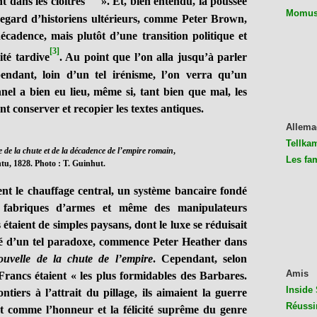
nt dans les cloîtres
». Et, bien entendu, la poussée
Momus 
regard d’historiens ultérieurs, comme Peter Brown,
cadence, mais plutôt d’une transition politique et
[3]
ité tardive
. Au point que l’on alla jusqu’à parler
ndant, loin d’un tel irénisme, l’on verra qu’un
nnel a bien eu lieu, même si, tant bien que mal, les
nt conserver et recopier les textes antiques.
Allema
Tellkam
e de la chute et de la décadence de l’empire romain
,
Les fa
tu, 1828. Photo : T. Guinhut.
le chauffage central, un système bancaire fondé
es fabriques d’armes et même des manipulateurs
étaient de simples paysans, dont le luxe se réduisait
rmé d’un tel paradoxe, commence Peter Heather dans
ouvelle de la chute de l’empire
. Cependant, selon
Amis
rancs étaient « les plus formidables des Barbares.
Inside 
ontiers à l’attrait du pillage, ils aimaient la guerre
Réussi
nt comme l’honneur et la félicité suprême du genre