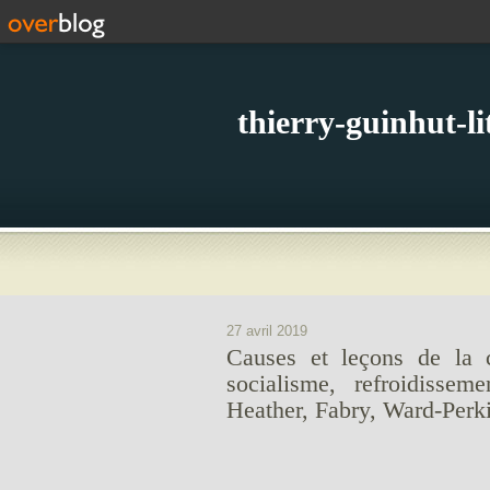
thierry-guinhut-l
27 avril 2019
Causes et leçons de la 
socialisme, refroidissem
Heather, Fabry, Ward-Perki