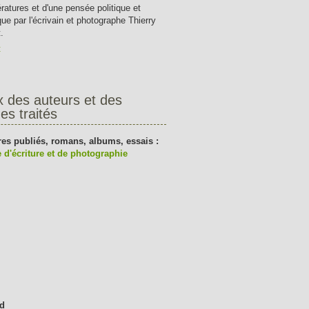
tératures et d'une pensée politique et
que par l'écrivain et photographe Thierry
.
t
x des auteurs et des
es traités
res publiés, romans, albums, essais :
 d'écriture et de photographie
d