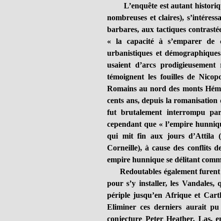
L’enquête est autant historique
nombreuses et claires), s’intéres
barbares, aux tactiques contrasté
« la capacité à s’emparer de c
urbanistiques et démographiques
usaient d’arcs prodigieusement 
témoignent les fouilles de Nico
Romains au nord des monts Hémus
cents ans, depuis la romanisation d
fut brutalement interrompu pa
cependant que « l’empire hunnique
qui mit fin aux jours d’Attila 
Corneille), à cause des conflits 
empire hunnique se délitant comme
Redoutables également furent les
pour s’y installer, les Vandales,
périple jusqu’en Afrique et Cart
Eliminer ces derniers aurait pu
conjecture Peter Heather. Las, en