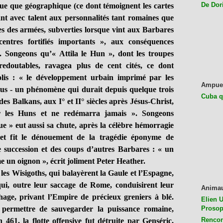
De Dor
 que géographique (ce dont témoignent les cartes
sant avec talent aux personnalités tant romaines que
es des armées, subverties lorsque vint aux Barbares
entres fortifiés importants », aux conséquences
. Songeons qu’« Attila le Hun », dont les troupes
redoutables, ravagea plus de cent cités, ce dont
polis : « le développement urbain imprimé par les
Ampue
 - un phénomène qui durait depuis quelque trois
Cuba q
es Balkans, aux I° et II° siècles après Jésus-Christ,
r les Huns et ne redémarra jamais ». Songeons
 » eut aussi sa chute, après la célèbre hémorragie
(et fit le dénouement de la tragédie éponyme de
de succession et des coups d’autres Barbares : « un
 un oignon », écrit joliment Peter Heather.
 Wisigoths, qui balayèrent la Gaule et l’Espagne,
 qui, outre leur saccage de Rome, conduisirent leur
Anima
hage, privant l’Empire de précieux greniers à blé.
Elien U
 permettre de sauvegarder la puissance romaine,
Prosop
Rencon
 461, la flotte offensive fut détruite par Genséric,