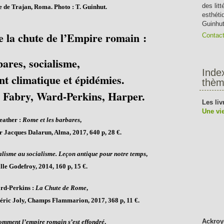
des lit
 de Trajan, Roma. Photo : T. Guinhut.
esthéti
Guinhut
e la chute de l’Empire romain :
Contac
ares, socialisme,
Inde
nt climatique et épidémies.
thèm
 Fabry, Ward-Perkins, Harper.
Les liv
Une vie
eather :
Rome et les barbares
,
ar Jacques Dalarun, Alma, 2017, 640 p, 28 €.
lisme au socialisme. Leçon antique pour notre temps
,
le Godefroy, 2014, 160 p, 15 €.
rd-Perkins :
La Chute de Rome
,
déric Joly, Champs Flammarion, 2017, 368 p, 11 €.
Ackroy
mment l’empire romain s’est effondré
,