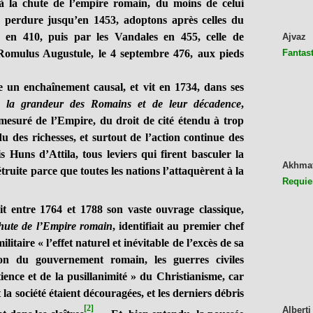
la chute de l’empire romain, du moins de celui
e perdure jusqu’en 1453, adoptons après celles du
en 410, puis par les Vandales en 455, celle de
Ajvaz
Romulus Augustule, le 4 septembre 476, aux pieds
Fantast
n enchaînement causal, et vit en 1734, dans ses
de la grandeur des Romains et de leur décadence
,
mesuré de l’Empire, du droit de cité étendu à trop
u des richesses, et surtout de l’action continue des
 Huns d’Attila, tous leviers qui firent basculer la
Akhma
ruite parce que toutes les nations l’attaquèrent à la
Requie
ntre 1764 et 1788 son vaste ouvrage classique,
chute de l’Empire romain
, identifiait au premier chef
litaire « l’effet naturel et inévitable de l’excès de sa
ion du gouvernement romain, les guerres civiles
tience et de la pusillanimité » du Christianisme, car
 la société étaient découragées, et les derniers débris
[2]
Alberti