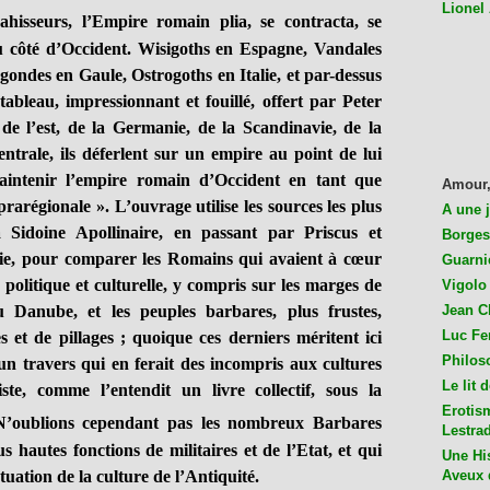
Lionel
hisseurs, l’Empire romain plia, se contracta, se
u côté d’Occident. Wisigoths en Espagne, Vandales
ndes en Gaule, Ostrogoths en Italie, et par-dessus
 tableau, impressionnant et fouillé, offert par Peter
e l’est, de la Germanie, de la Scandinavie, de la
entrale, ils déferlent sur un empire au point de lui
maintenir l’empire romain d’Occident en tant que
Amour,
rarégionale ». L’ouvrage utilise les sources les plus
A une 
 Sidoine Apollinaire, en passant par Priscus et
Borges
gie, pour comparer les Romains qui avaient à cœur
Guarni
 politique et culturelle, y compris sur les marges de
Vigolo 
 Danube, et les peuples barbares, plus frustes,
Jean C
Luc Fer
s et de pillages ; quoique ces derniers méritent ici
Philos
un travers qui en ferait des incompris aux cultures
Le lit 
ste, comme l’entendit un livre collectif, sous la
Erotis
N’oublions cependant pas les nombreux Barbares
Lestra
 hautes fonctions de militaires et de l’Etat, et qui
Une His
tuation de la culture de l’Antiquité.
Aveux 