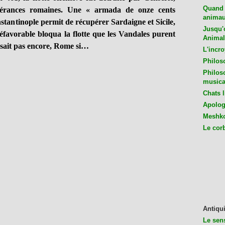
Quand 
spérances romaines. Une « armada de onze cents
animaux
tantinople permit de récupérer Sardaigne et Sicile,
Jusqu'o
favorable bloqua la flotte que les Vandales purent
Animal
nisait pas encore, Rome si…
L'incro
Philos
Philos
musica
Chats l
Apologu
Meshko
Le cor
Antiqui
Le sen