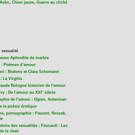
 Asbo, Chien jaune, Guerre au cliché
 sexualité
jeune Aphrodite de marbre
 : Poèmes d’amour
eri : Brahms et Clara Schumann
: La Virgilia
laude Bologne historien de l'amour
ry : De l'amour au XXI° siècle
ophie de l'amour : Ogien, Ackerman
de la poésie érotique
me, pornographie : Pauvert, Roszak,
de
toire des sexualités ; Foucault : Les
de la chair