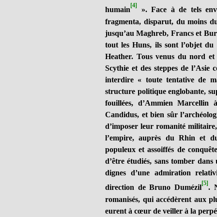
[4]
humain
». Face à de tels enva
fragmenta, disparut, du moins d
jusqu’au Maghreb, Francs et Burgo
tout les Huns, ils sont l’objet du
Heather. Tous venus du nord et d
Scythie et des steppes de l’Asie c
interdire « toute tentative de 
structure politique englobante, sup
fouillées, d’Ammien Marcellin à
Candidus, et bien sûr l’archéolo
d’imposer leur romanité militaire,
l’empire, auprès du Rhin et du
populeux et assoiffés de conquête
d’être étudiés, sans tomber dans 
dignes d’une admiration relativi
[5]
direction de Bruno Dumézil
.
romanisés, qui accédèrent aux plus
eurent à cœur de veiller à la perpé