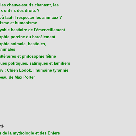
les chauve-souris chantent, les
 ont-ils des droits ?
ù faut-il respecter les animaux ?
isme et humanisme
yable bestiaire de l'émerveillement
ophie porcine du harcèlement
ophie animale, bestioles,
nimales
ittéraires et philosophie féline
es politiques, satiriques et familiers
v : Chien Lodok, l'humaine tyrannie
beau de Max Porter
té
s de la mythologie et des Enfers