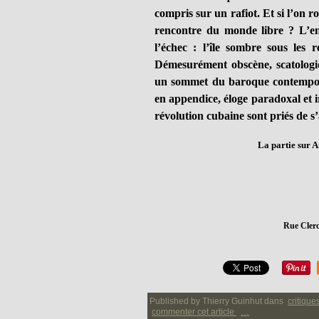
compris sur un rafiot. Et si l’on ro
rencontre du monde libre ? L’ent
l’échec : l’île sombre sous les r
Démesurément obscène, scatologiq
un sommet du baroque contempora
en appendice, éloge paradoxal et i
révolution cubaine sont priés de 
La partie sur 
Rue Clerc
Published by Thierry Guinhut
dans
critique
commenter cet article
…