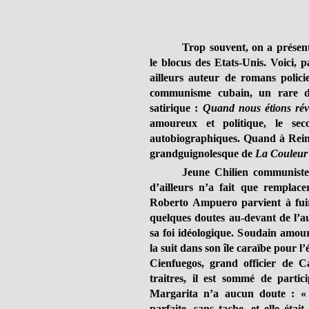
Trop souvent, on a présen
le blocus des Etats-Unis. Voici,
ailleurs auteur de romans polici
communisme cubain, un rare doc
satirique :
Quand nous étions rév
amoureux et politique, le se
autobiographiques. Quand à Reinal
grandguignolesque de
La Couleur 
Jeune Chilien communiste 
d’ailleurs n’a fait que remplace
Roberto Ampuero parvient à fuir
quelques doutes au-devant de l’a
sa foi idéologique. Soudain amour
la suit dans son île caraïbe pour l
Cienfuegos, grand officier de C
traitres, il est sommé de parti
Margarita n’a aucun doute : « A
parfaite, sans tache, et elle éta