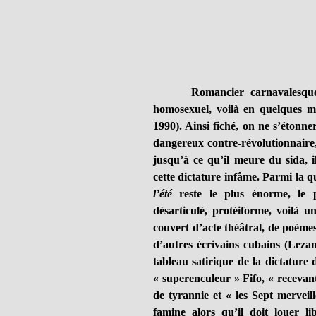
Romancier carnavalesque et d
homosexuel, voilà en quelques m
1990). Ainsi fiché, on ne s’étonn
dangereux contre-révolutionnaire,
jusqu’à ce qu’il meure du sida, il
cette dictature infâme. Parmi la q
l’été
reste le plus énorme, le
désarticulé, protéiforme, voilà 
couvert d’acte théâtral, de poème
d’autres écrivains cubains (Leza
tableau satirique de la dictature 
« superenculeur » Fifo, « receva
de tyrannie et « les Sept merveil
famine alors qu’il doit louer l