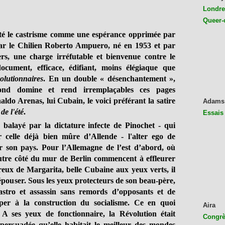
Londres
Queer-
té le castrisme comme une espérance opprimée par
 par le Chilien Roberto Ampuero, né en 1953 et par
ers, une charge irréfutable et bienvenue contre le
ument, efficace, édifiant, moins élégiaque que
olutionnaires
. En un double « désenchantement »,
cond domine et rend irremplaçables ces pages
do Arenas, lui Cubain, le voici préférant la satire
Adams
de l'été
.
Essais
balayé par la dictature infecte de Pinochet - qui
r celle déjà bien mûre d’Allende - l'alter ego de
 son pays. Pour l’Allemagne de l’est d’abord, où
utre côté du mur de Berlin commencent à effleurer
eux de Margarita, belle Cubaine aux yeux verts, il
’épouser. Sous les yeux protecteurs de son beau-père,
astro et assassin sans remords d’opposants et de
ciper à la construction du socialisme. Ce en quoi
Aira
 ses yeux de fonctionnaire, la Révolution était
Congrès
it persuadée qu’elle habitait le meilleur des mondes