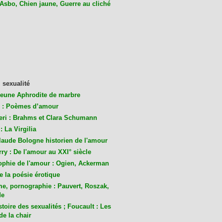
 Asbo, Chien jaune, Guerre au cliché
 sexualité
jeune Aphrodite de marbre
 : Poèmes d’amour
eri : Brahms et Clara Schumann
: La Virgilia
laude Bologne historien de l'amour
ry : De l'amour au XXI° siècle
ophie de l'amour : Ogien, Ackerman
de la poésie érotique
me, pornographie : Pauvert, Roszak,
de
toire des sexualités ; Foucault : Les
de la chair