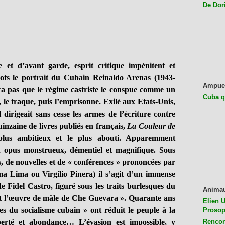
De Dor
’avant garde, esprit critique impénitent et
ots le portrait du Cubain Reinaldo Arenas (1943-
Ampue
era pas que le régime castriste le conspue comme un
Cuba q
 le traque, puis l’emprisonne. Exilé aux Etats-Unis,
 dirigeait sans cesse les armes de l’écriture contre
uinzaine de livres publiés en français,
La Couleur de
 plus ambitieux et le plus abouti. Apparemment
un opus monstrueux, démentiel et magnifique. Sous
s, de nouvelles et de « conférences » prononcées par
ma Lima ou Virgilio Pinera) il s’agit d’un immense
de Fidel Castro, figuré sous les traits burlesques du
Anima
nt l’œuvre de mâle de Che Guevara ». Quarante ans
Elien U
les du socialisme cubain » ont réduit le peuple à la
Prosop
iberté et abondance… L’évasion est impossible, y
Rencon