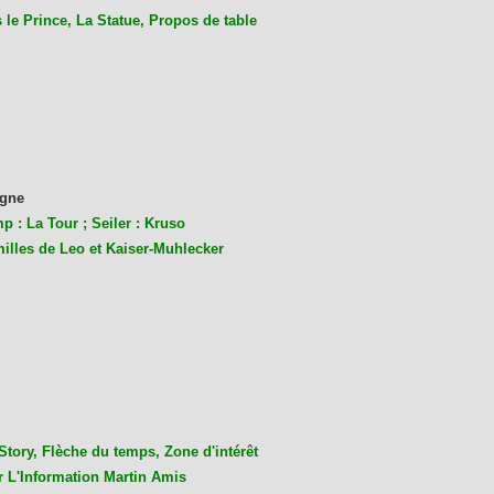
le Prince, La Statue, Propos de table
gne
p : La Tour ; Seiler : Kruso
milles de Leo et Kaiser-Muhlecke
r
Story, Flèche du temps, Zone d'intérêt
r L'Information Martin Amis