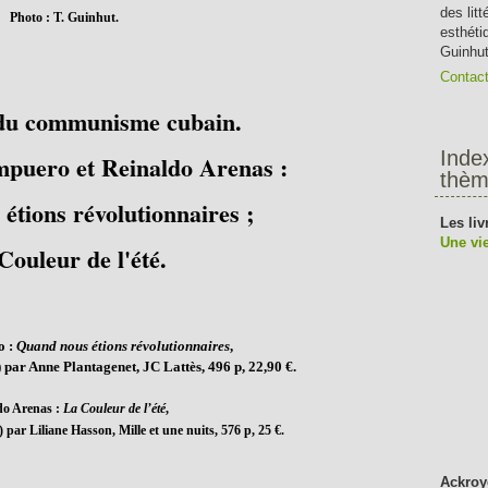
des lit
Photo : T. Guinhut.
esthéti
Guinhut
Contac
e du communisme cubain.
Inde
puero et Reinaldo Arenas :
thèm
étions révolutionnaires ;
Les liv
Une vie
Couleur de l'été.
o :
Quand nous étions révolutionnaires
,
) par Anne Plantagenet, JC Lattès, 496 p, 22,90 €.
do Arenas :
La Couleur de l’été
,
 par Liliane Hasson, Mille et une nuits, 576 p, 25 €.
Ackroy