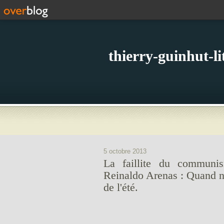
thierry-guinhut-l
5 octobre 2013
La faillite du communi
Reinaldo Arenas : Quand no
de l'été.