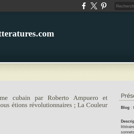
itteratures.com
Prés
sme cubain par Roberto Ampuero et
us étions révolutionnaires ; La Couleur
Blog
: 
Descri
littérai
sonnets