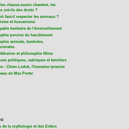
les chauve-souris chantent, les
 ont-ils des droits ?
ù faut-il respecter les animaux ?
isme et humanisme
yable bestiaire de l'émerveillement
ophie porcine du harcèlement
ophie animale, bestioles,
nimales
ittéraires et philosophie féline
es politiques, satiriques et familiers
v : Chien Lodok, l'humaine tyrannie
beau de Max Porter
té
s de la mythologie et des Enfers