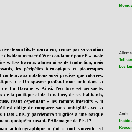
Momus 
privé de son fils, le narrateur, remué par sa vocation
Allema
ète dissident menacé d’être condamné pour l’ « avoir
Tellkam
re ». Les travaux alimentaires de traduction, mais
Les fa
assants, les péripéties idéologiques et picaresques
l conteur, aux notations aussi précises que colorées,
otiques : « Un spasme profond nous unit dans la
e La Havane ». Ainsi, l’écriture est sensuelle,
s de la politique et de la nature, de ses habitants,
usé, lisant cependant « les romans interdits », il
 qu’il est obligé de comparer sans ambigüité avec la
s Etats-Unis, y parviendra-t-il grâce à une barque
Amis
ement, quoiqu’en rusant, l’Allemagne de l’Est ?
Inside 
Réussi
man autobiographique » (où « tout souvenir est