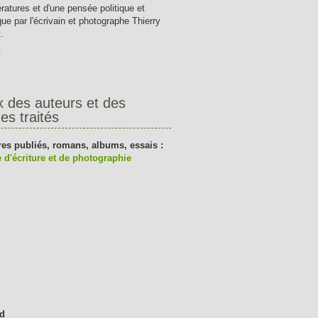
tératures et d'une pensée politique et
que par l'écrivain et photographe Thierry
.
t
x des auteurs et des
es traités
res publiés, romans, albums, essais :
 d'écriture et de photographie
d