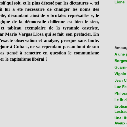
Lionel
sif qui soit, et le plus détesté par les dictatures », tel
il lui a été nécessaire de changer les noms des
é, dissuadant ainsi de « brutales représailles », le
ique de la démocratie chilienne est bien le sien,
et tableau exemplaire de la tyrannie castriste,
 par Mario Vargas Llosa qui se fait son préfacier. En
l’exacte observation et analyse, presque sans faute,
éjour à Cuba », ne va cependant pas au bout de son
Amour,
 pas pensé à remettre en question le communisme
A une 
er le capitalisme libéral ?
Borges
Guarni
Vigolo 
Jean C
Luc Fer
Philos
Le lit 
Erotis
Lestra
Une His
Aveux 