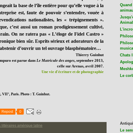
Quand 
ngeait la base de l’île entière pour qu’elle vogue à la
animaux
reprise est, faute de pouvoir s’entendre, vouée à
Jusqu'o
evendications nationalistes, les « trépignements ».
Animal
ue, c’est aussi un roman prodigieusement cultivé,
L'incro
in. On ne ratera pas « L’éloge de Fidel Castro »
Philos
ronique bien sûr. Esprits sérieux et adorateurs de la
Philos
s’abstenir d’ouvrir un tel ouvrage blasphématoire…
musica
Thierry Guinhut
Chats l
Ampuro est parue dans
Le Matricule des anges
, septembre 2013,
Apologu
celle sur Arenas, avril 2007.
Meshko
Une vie d'écriture et de photographie
Le cor
, VII°, Paris. Photo : T. Guinhut.
Repost
0
Antiqui
s littéraires amérique latine
Le sen