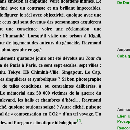
sans émotion et empathie, voire notations intimes. Le
De Dor
imé avec un contraste et un brillant impeccables,
 de figurer le réel avec objectivité, quoique avec une
 ceux qui sont devenus des personnages acquièrent
t une conscience, voire une réclamation, une
 l’humanité. Lorsqu’il visite une prison à Kigali,
nte de jugement des auteurs du génocide, Raymond
e photographe engagé.
Ampue
Cuba q
ement quatorze jours ont été dévolus au
Tour du
de Paris à Paris, ce sont sept escales, sept villes :
lu, Tokyo, Hô Chiminh-Ville, Singapour, Le Cap.
es singulières et symboliques ? Si bon photographe
de telles conditions, ou contraintes délibérées, à
. Le mémorial aux 58 000 victimes de la guerre du
Boulevard, les halls et chambres d’hôtel… Raymond
ché, quoique toujours soigné ? Autre cliché, puisque
Anima
nal de « compensation en CO2 » d’un tel voyage. Un
Elien U
[2]
Prosop
s devant l’urgence climatique idéologique
.
Rencon