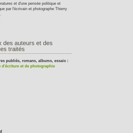
tératures et d'une pensée politique et
que par l'écrivain et photographe Thierry
.
t
x des auteurs et des
es traités
res publiés, romans, albums, essais :
 d'écriture et de photographie
d