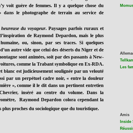
’y voit guère de femmes. Il y a quelque chose du
Momus 
 dans le photographe de terrain au service de
e heureuse du voyageur
. Paysages parfois ruraux et
s d’inspiration de Raymond Depardon, mais le plus
humaine, ou, sinon, par ses traces. Si quelques
d’un autre vide que celui des déserts du Niger et de
Allema
e montagne sont animées, soit par des passants à New-
Tellkam
s voitures, comme la Trabant symbolique en Ex-RDA.
Les fa
 blanc est judicieusement soulignée par un velouté
si par un perpétuel cadre noir, « entre la douleur
mière », comme il le dit dans un pertinent entretien
 Chevrier, inséré au centre du volume. Dans la
 géomètre, Raymond Depardon colora cependant la
plus proches du sociologique que du touristique.
Amis
Inside 
Réussi