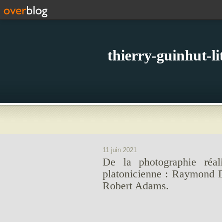
thierry-guinhut-l
11 juin 2021
De la photographie réal
platonicienne : Raymond 
Robert Adams.