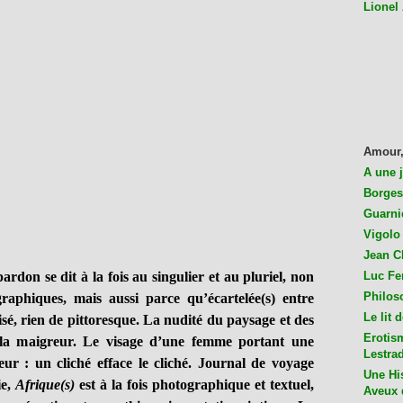
Lionel
Amour,
A une 
Borges
Guarni
Vigolo 
Jean C
on se dit à la fois au singulier et au pluriel, non
Luc Fer
Philos
raphiques, mais aussi parce qu’écartelée(s) entre
Le lit 
isé, rien de pittoresque. La nudité du paysage et des
Erotis
 la maigreur. Le visage d’une femme portant une
Lestra
ueur : un cliché efface le cliché. Journal de voyage
Une His
ie,
Afrique(s)
est à la fois photographique et textuel,
Aveux 