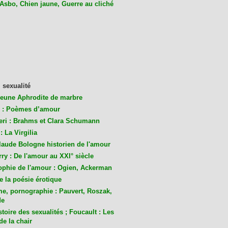
 Asbo, Chien jaune, Guerre au cliché
 sexualité
jeune Aphrodite de marbre
 : Poèmes d’amour
eri : Brahms et Clara Schumann
: La Virgilia
laude Bologne historien de l'amour
ry : De l'amour au XXI° siècle
ophie de l'amour : Ogien, Ackerman
de la poésie érotique
me, pornographie : Pauvert, Roszak,
de
toire des sexualités ; Foucault : Les
de la chair