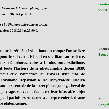
Londres
 :
Essais sur le beau en photographie
,
Queer-
nlac, 1996, 144 p, 120 F.
t :
La Photographie contemporaine
,
rion, 2018, 264 p, 29,90 €.
Adams
que le réel. Sauf si au bout du compte l’on se livre
Essais
pour le subvertir. Et tout en sacrifiant au réalisme,
aux métaphores, voire à la plus pure esthétique.
 toute l’histoire de la photographie depuis 1839,
 peut être synthétisée au travers d’un trio de
e Raymond Depardon à Joel Meyerowitz, jusqu’à
nt par ceux de de la street photography, cheval de
paysage, souvent urbain, est leur inlassable objet
 peut parfois les entrainer à en représenter le drame
Aira
re platonicienne.
Congrès