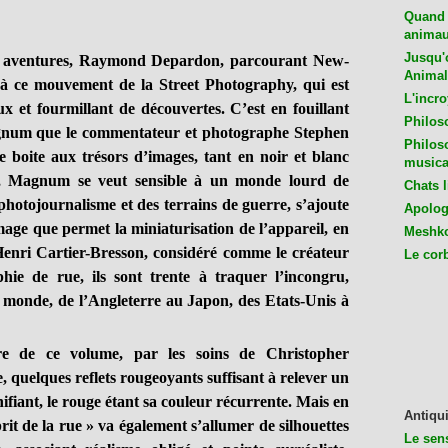
Quand 
animaux
Jusqu'o
s aventures, Raymond Depardon, parcourant New-
Animal
à ce mouvement de la Street Photography, qui est
L'incro
 et fourmillant de découvertes. C’est en fouillant
Philos
agnum que le commentateur et photographe Stephen
Philos
boite aux trésors d’images, tant en noir et blanc
musica
7, Magnum se veut sensible à un monde lourd de
Chats l
photojournalisme et des terrains de guerre, s’ajoute
Apologu
mage que permet la miniaturisation de l’appareil, en
Meshko
d’Henri Cartier-Bresson, considéré comme le créateur
Le cor
hie de rue, ils sont trente à traquer l’incongru,
du monde, de l’Angleterre au Japon, des Etats-Unis à
e de ce volume, par les soins de Christopher
e, quelques reflets rougeoyants suffisant à relever un
ifiant, le rouge étant sa couleur récurrente. Mais en
Antiqui
it de la rue » va également s’allumer de silhouettes
Le sen