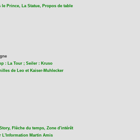
le Prince, La Statue, Propos de table
gne
p : La Tour ; Seiler : Kruso
milles de Leo et Kaiser-Muhlecke
r
Story, Flèche du temps, Zone d'intérêt
r L'Information Martin Amis