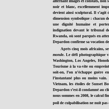
alternant images et constats, non 
noir et blanc, excellemment impr
devient ainsi sculptural. Il s’agit
dimension symbolique : chacun de
une dignité humaine et porten
indignation devant le tribunal de
Rwanda, où sont parqués en atte
Depardon confirme sa vocation d
Après cinq mois africains, seul
monde
. Le défi photographique va 
Washington, Los Angeles, Honolu
Tourisme à la va-vite ou empreint
soit-on, l’on n’échappe guère en 
l’instantané plus ou moins vain
Vietnam, les étoiles de Sunset 
Depardon s’est-il condamné au cli
nous sommes en 2008, le calcul fi
poil de culpabilisation ne nuit pa