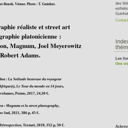
des lit
t-Benoît, Vienne. Photo : T. Guinhut.
esthéti
Guinhut
Contac
aphie réaliste et street art
graphie platonicienne :
Inde
n, Magnum, Joel Meyerowitz
thèm
 Robert Adams.
Les liv
Une vie
on :
La Solitude heureuse du voyageur
Afrique(s)
,
Le Tour du monde en 14 jours
,
 volumes, Points, 2017, 24,30 €.
en :
Magnum et la street photography
,
es Sud, 2021, 386 p, 45 €.
Rétrospection
, Textuel, 2018, 352 p, 59 €.
Ackroy