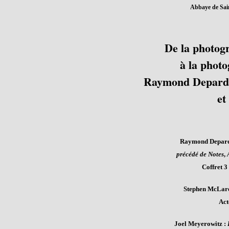
Abbaye de Sain
De la photogr
à la photo
Raymond Depardo
et
Raymond Depard
précédé de Notes
,
Coffret 3
Stephen McLar
Act
Joel Meyerowitz :