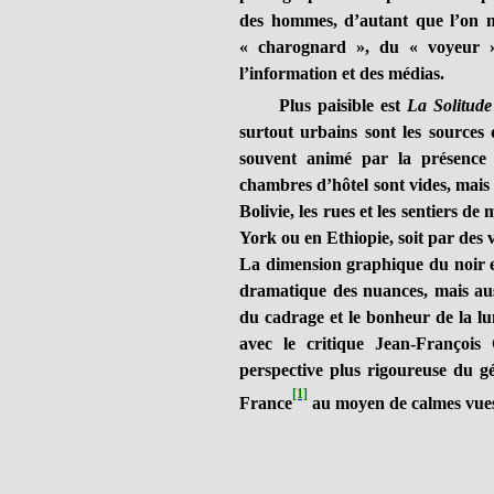
des hommes, d’autant que l’on n
« charognard », du « voyeur »
l’information et des médias.
Plus paisible est
La Solitud
surtout urbains sont les source
souvent animé par la présence 
chambres d’hôtel sont vides, mais 
Bolivie, les rues et les sentiers d
York ou en Ethiopie, soit par de
La dimension graphique du noir et
dramatique des nuances, mais aus
du cadrage et le bonheur de la lu
avec le critique Jean-François
perspective plus rigoureuse du
[1]
France
au moyen de calmes vues 