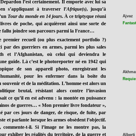
rdon l’est certainement. Il emporte avec lui sa
 en s’appliquant à traverser l’
Afrique(s)
, jusqu’à
d’un
Tour du monde en 14 jours
. À ce triptyque réuni
Ajvaz
Fantast
livres de poche, qui acquièrent ainsi une sorte de
tre fallu joindre son parcours parmi la France…
le premier recueil (ou plus exactement portfolio ?)
i par des guerriers en armes, parmi les plus sales
th et l’Afghanistan, où celui qui deviendra le
e guide. Là c’est le photoreporter né en 1942 qui
copique de son appareil photo, enregistrant les
Akhma
humanité, pour les enfermer dans la boite du
Requie
u souvenir et de la méditation. L’homme est alors un
itique brutal, résistant alors contre l’invasion
ait ce qu’il en est advenu : la montée en puissance
ominos de guerres… « Mon premier livre fondateur »,
ar ces jours de danger, de risque, de fuite, par
te et parlante lorsque les armes obsèdent l’objectif.
, commente-t-il. Si l’image ne les montre pas, la
r exhiber les réalités du territoire, de la guerre et
Alberti