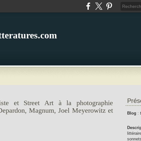
itteratures.com
Prés
iste et Street Art à la photographie
Depardon, Magnum, Joel Meyerowitz et
Blog
: 
Descri
littérai
sonnets