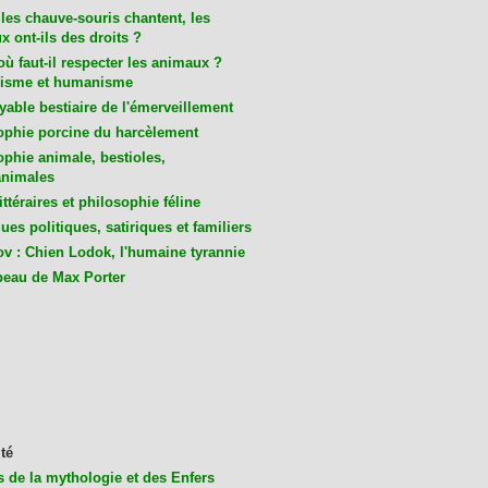
les chauve-souris chantent, les
 ont-ils des droits ?
ù faut-il respecter les animaux ?
isme et humanisme
yable bestiaire de l'émerveillement
ophie porcine du harcèlement
ophie animale, bestioles,
nimales
ittéraires et philosophie féline
es politiques, satiriques et familiers
v : Chien Lodok, l'humaine tyrannie
beau de Max Porter
té
s de la mythologie et des Enfers