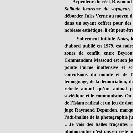
Arpenteur du réel, Raymond Depa
Solitude heureuse du voyageur
,
déborder Jules Verne au moyen 
dans un seyant coffret pour des 
noblesse esthétique, il eût peut-ê
Sobrement intitulé
Notes
, 
d’abord publié en 1979, est noirc
zones de conflit, entre Beyrou
Commandant Massoud est son jeun
pointe l’arme inoffensive et s
convulsions du monde et de l’
témoignage, de la dénonciation, d
rebelle autant qu’un animal pol
soviétique et le communisme. On s
de l’Islam radical et un jeu de d
juge Raymond Depardon, marqué p
l’adrénaline de la photographie jus
« Je vois des balles traçantes »
photographie n’est pas en reste pou