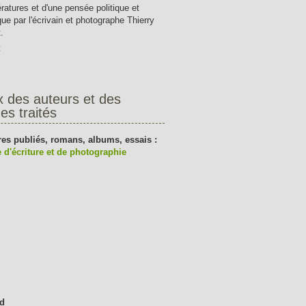
tératures et d'une pensée politique et
que par l'écrivain et photographe Thierry
.
t
x des auteurs et des
es traités
res publiés, romans, albums, essais :
 d'écriture et de photographie
d