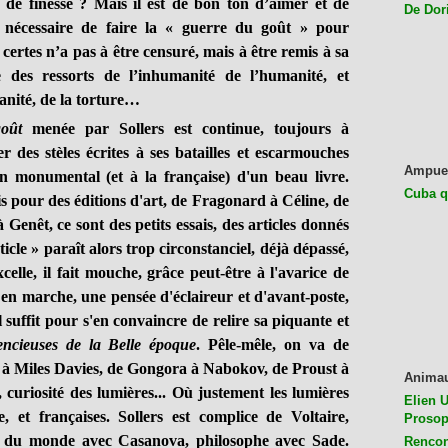
 de finesse ? Mais il est de bon ton d’aimer et de
De Dor
e nécessaire de faire la « guerre du goût » pour
 certes n’a pas à être censuré, mais à être remis à sa
e des ressorts de l’inhumanité de l’humanité, et
anité, de la torture…
oût
menée par Sollers est continue, toujours à
er des stèles écrites à ses batailles et escarmouches
Ampue
in monumental (et à la française) d'un beau livre.
Cuba q
s pour des éditions d'art, de Fragonard à Céline, de
enêt, ce sont des petits essais, des articles donnés
ticle » paraît alors trop circonstanciel, déjà dépassé,
xcelle, il fait mouche, grâce peut-être à l'avarice de
 en marche, une pensée d'éclaireur et d'avant-poste,
 suffit pour s'en convaincre de relire sa piquante et
encieuses de la Belle époque
. Pêle-mêle, on va de
à Miles Davies, de Gongora à Nabokov, de Proust à
Anima
 curiosité des lumières... Où justement les lumières
Elien U
e, et françaises. Sollers est complice de Voltaire,
Prosop
 du monde avec Casanova, philosophe avec Sade.
Rencon