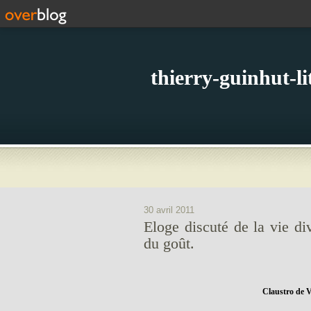
thierry-guinhut-l
30 avril 2011
Eloge discuté de la vie di
du goût.
Claustro de V