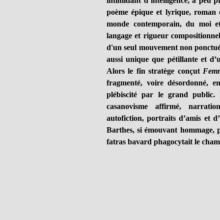
intimidant d’intelligence, à peu 
poème épique et lyrique, roman é
monde contemporain, du moi et 
langage et rigueur compositionnel
d'un seul mouvement non ponctué.
aussi unique que pétillante et d’
Alors le fin stratège conçut
Fem
fragmenté, voire désordonné, en
plébiscité par le grand public.
casanovisme affirmé, narratio
autofiction, portraits d’amis et 
Barthes, si émouvant hommage, p
fatras bavard phagocytait le cha