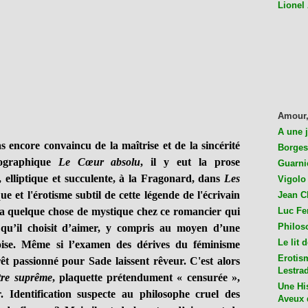
Lionel
Amour,
A une 
s encore convaincu de la maîtrise et de la sincérité
Borges
iographique
Le Cœur absolu
, il y eut la prose
Guarni
, elliptique et succulente, à la Fragonard, dans
Les
Vigolo 
ue et l'érotisme subtil de cette légende de l'écrivain
Jean C
y a quelque chose de mystique chez ce romancier qui
Luc Fer
Philos
s qu’il choisit d’aimer, y compris au moyen d’une
Le lit 
oise. Même si l’examen des dérives du féminisme
Erotis
rêt passionné pour Sade laissent rêveur. C'est alors
Lestra
tre suprême
, plaquette prétendument « censurée »,
Une His
. Identification suspecte au philosophe cruel des
Aveux 