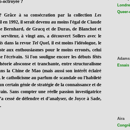
o-octroyée ?
Londres
Queer-
 ? Grâce à sa consécration par la collection
Les
l en 1992, il serait devenu au moins l'égal de Claude
e Bernhard, de Gracq et de Duras, de Blanchot et
erviteur, à vingt ans, a découvert Sollers avec le
is
dans la revue
Tel Quel
, il est moins l'idéologue, le
ste aux enthousiasmes pour le moins erronés, celui
e l'écrivain. Si l'on souligne encore les débuts fêtés
Adams
éorie absconse et tranchante, entre structuralisme
Essais
dans la Chine de Mao (mais aussi son intérêt éclairé
, le catholicisme au parfum de scandale ou l'habileté
 un certain génie de stratégie de la connaissance et de
in. Sans compter une réelle passion investigatrice
a cessé de défendre et d’analyser, de Joyce à Sade,
.
Aira
Congrès