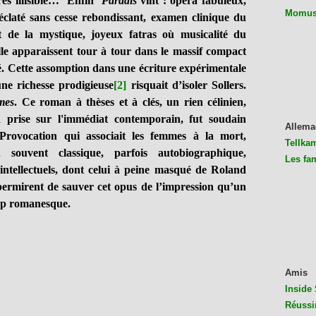
près illisible… Enfin
Paradis
vint : opéra fabuleux,
Momus 
claté sans cesse rebondissant, examen clinique du
de la mystique, joyeux fatras où musicalité du
le apparaissent tour à tour dans le massif compact
 Cette assomption dans une écriture expérimentale
une richesse prodigieuse
[2]
risquait d’isoler Sollers.
mes
. Ce roman à thèses et à clés, un rien célinien,
 prise sur l'immédiat contemporain, fut soudain
Allema
 Provocation qui associait les femmes à la mort,
Tellkam
n souvent classique, parfois autobiographique,
Les fa
d’intellectuels, dont celui à peine masqué de Roland
ermirent de sauver cet opus de l’impression qu’un
mp romanesque.
Amis
Inside 
Réussi