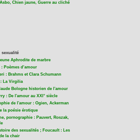
 Asbo, Chien jaune, Guerre au cliché
 sexualité
jeune Aphrodite de marbre
 : Poèmes d’amour
eri : Brahms et Clara Schumann
: La Virgilia
laude Bologne historien de l'amour
ry : De l'amour au XXI° siècle
ophie de l'amour : Ogien, Ackerman
de la poésie érotique
me, pornographie : Pauvert, Roszak,
de
toire des sexualités ; Foucault : Les
de la chair