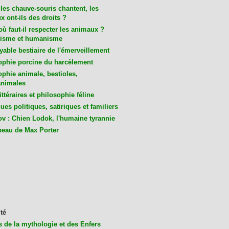
les chauve-souris chantent, les
 ont-ils des droits ?
ù faut-il respecter les animaux ?
isme et humanisme
yable bestiaire de l'émerveillement
ophie porcine du harcèlement
ophie animale, bestioles,
nimales
ittéraires et philosophie féline
es politiques, satiriques et familiers
v : Chien Lodok, l'humaine tyrannie
beau de Max Porter
té
s de la mythologie et des Enfers