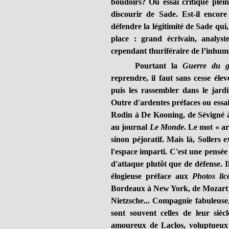
boudoirs? Ou essai critique plein
discourir de Sade. Est-il encor
défendre la légitimité de Sade qui,
place : grand écrivain, analyst
cependant thuriféraire de l’inhum
Pourtant la
Guerre du g
reprendre, il faut sans cesse élev
puis les rassembler dans le jard
Outre d'ardentes préfaces ou essai
Rodin à De Kooning, de Sévigné à G
au journal
Le Monde
. Le mot « ar
sinon péjoratif. Mais là, Sollers e
l'espace imparti. C'est une pensée
d'attaque plutôt que de défense. Il
élogieuse préface aux
Photos lic
Bordeaux à New York, de Mozart 
Nietzsche... Compagnie fabuleuse,
sont souvent celles de leur siècl
amoureux de Laclos, voluptueux