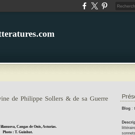
itteratures.com
Prés
vine de Philippe Sollers & de sa Guerre
Blog
: 
Descri
illanuova, Cangas de Onis, Asturias.
littérai
Photo : T. Guinhut.
sonnets