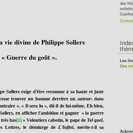
des lit
esthéti
Guinhut
Contac
a vie divine de Philippe Sollers
Inde
thèm
 « Guerre du goût ».
Les liv
Une vie
pe Sollers exige d'être reconnue à sa haute et juste
 cesse trouver un homme derrière un auteur: dans
ntraire ». « Il sera lu », dit-il de lui-même. Eh bien,
Sollers, en afficher l'ambition et gagner « la guerre
 très bas
[1]
» Volontiers cabotin, le pape de
Tel quel
,
des Lettres, le démiurge de
L'Infini
, mérite-t-il sa
Ackroy