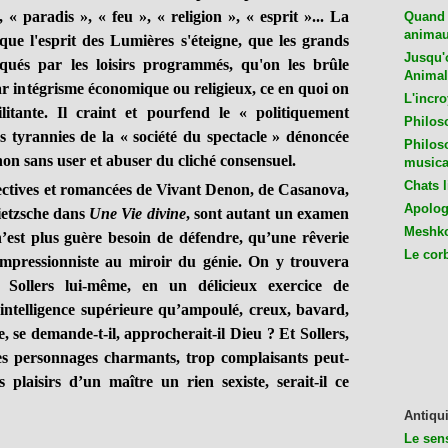
 « paradis », « feu », « religion », « esprit »... La
Quand 
animaux
que l'esprit des Lumières s'éteigne, que les grands
Jusqu'o
isqués par les loisirs programmés, qu'on les brûle
Animal
r intégrisme économique ou religieux, ce en quoi on
L'incro
itante. Il craint et pourfend le « politiquement
Philos
es tyrannies de la « société du spectacle » dénoncée
Philos
on sans user et abuser du cliché consensuel.
musica
Chats l
jectives et romancées de Vivant Denon, de Casanova,
Apologu
ietzsche dans
Une Vie divine
, sont autant un examen
Meshko
’est plus guère besoin de défendre, qu’une rêverie
Le cor
impressionniste au miroir du génie. On y trouvera
 Sollers lui-même, en un délicieux exercice de
 intelligence supérieure qu’ampoulé, creux, bavard,
, se demande-t-il, approcherait-il Dieu ? Et Sollers,
es personnages charmants, trop complaisants peut-
es plaisirs d’un maître un rien sexiste, serait-il ce
Antiqui
Le sen