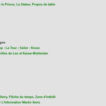
le Prince, La Statue, Propos de table
gne
p : La Tour ; Seiler : Kruso
milles de Leo et Kaiser-Muhlecke
r
Story, Flèche du temps, Zone d'intérêt
r L'Information Martin Amis