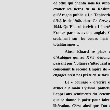
de celui qui chanta sous les supp
exalter les héros de la Résista
qu’Aragon publia « La Tapisserie
débâcle de 1940, dans
Le Crève
1944. Qu’Eluard écrivit « Liberté
France par des avions anglais. 
seulement sur les cœurs mais 
totalitarismes…
Ainsi, Eluard se place 
d’Aubigné qui au XVI° dénonça
passant par Voltaire s’attaquant 
conspuant le second Empire de «
engagée n’est pas prête de se tari
Le « courage » d’écrire e
armes à la main. Lyrisme, pathétism
l’appel aux sentiments du lecteur
que se donne le poète pour faire 
libération. C’est ainsi que l’on