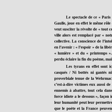
Le spectacle de ce « Paris
Gaulle, joue en effet le même rôl
veut susciter la révolte de « tout 
ville alors est remplacé par « no
collective. La conscience de l’into
en l’avenir : « l’espoir » de la li
« lumière » et du « printemps »
perdu éclaire la fin du poème, mais
Les tyrans en effet sont 
casqués / Ni bottés ni gantés n
proverbiale tenue de la Wehrmacht
c’est-à-dire victimes eux aussi de
ennemis à abattre, tout cela dans
force idiote a le dessous », façon 
leur humanité peut leur permettre
que le poète et la France peuvent