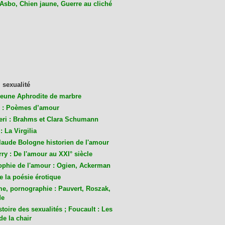
 Asbo, Chien jaune, Guerre au cliché
 sexualité
jeune Aphrodite de marbre
 : Poèmes d’amour
eri : Brahms et Clara Schumann
: La Virgilia
laude Bologne historien de l'amour
ry : De l'amour au XXI° siècle
ophie de l'amour : Ogien, Ackerman
de la poésie érotique
me, pornographie : Pauvert, Roszak,
de
toire des sexualités ; Foucault : Les
de la chair