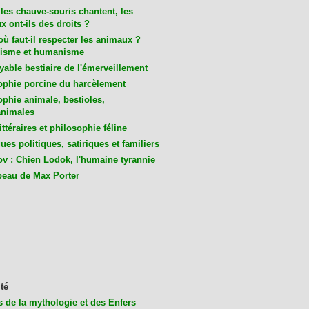
les chauve-souris chantent, les
 ont-ils des droits ?
ù faut-il respecter les animaux ?
isme et humanisme
yable bestiaire de l'émerveillement
ophie porcine du harcèlement
ophie animale, bestioles,
nimales
ittéraires et philosophie féline
es politiques, satiriques et familiers
v : Chien Lodok, l'humaine tyrannie
beau de Max Porter
té
s de la mythologie et des Enfers