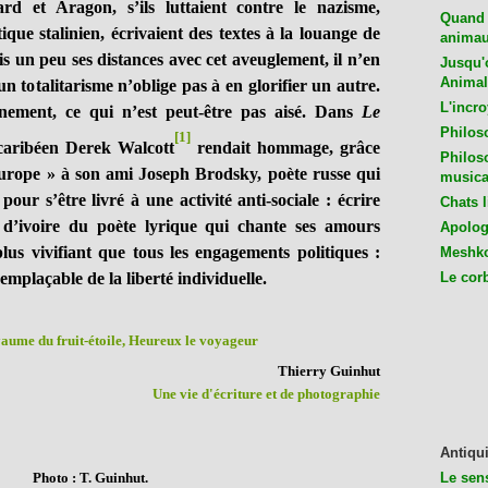
ard et Aragon, s’ils luttaient contre le nazisme,
Quand 
ue stalinien, écrivaient des textes à la louange de
animaux
is un peu ses distances avec cet aveuglement, il n’en
Jusqu'o
Animal
n totalitarisme n’oblige pas à en glorifier un autre.
L'incro
rnement, ce qui n’est peut-être pas aisé. Dans
Le
Philos
[1]
 caribéen Derek Walcott
rendait hommage, grâce
Philos
Europe » à son ami Joseph Brodsky, poète russe qui
musica
ur s’être livré à une activité anti-sociale : écrire
Chats l
d’ivoire du poète lyrique qui chante ses amours
Apologu
us vivifiant que tous les engagements politiques :
Meshko
emplaçable de la liberté individuelle.
Le cor
aume du fruit-étoile, Heureux le voyageur
Thierry Guinhut
Une vie d'écriture et de photographi
e
Antiqui
Photo : T. Guinhut.
Le sen