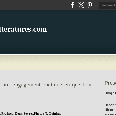
itteratures.com
Prés
 ou l'engagement poétique en question.
Blog
: 
Descri
littérai
, Prahecq, Deux-Sèvres.Photo : T. Guinhut.
sonnets