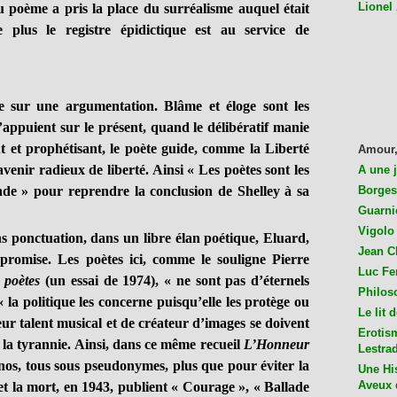
Lionel
 poème a pris la place du surréalisme auquel était
 plus le registre épidictique est au service de
 sur une argumentation. Blâme et éloge sont les
’appuient sur le présent, quand le délibératif manie
nt et prophétisant, le poète guide, comme la Liberté
Amour,
venir radieux de liberté. Ainsi « Les poètes sont les
A une 
de » pour reprendre la conclusion de Shelley à sa
Borges
Guarni
Vigolo 
ns ponctuation, dans un libre élan poétique, Eluard,
Jean C
 promise. Les poètes ici, comme le souligne Pierre
Luc Fer
 poètes
(un essai de 1974), « ne sont pas d’éternels
Philos
« la politique les concerne puisqu’elle les protège ou
Le lit 
leur talent musical et de créateur d’images se doivent
Erotis
e la tyrannie. Ainsi, dans ce même recueil
L’Honneur
Lestra
nos, tous sous pseudonymes, plus que pour éviter la
Une His
Aveux 
 et la mort, en 1943, publient « Courage », « Ballade