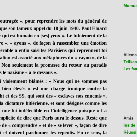
Momus 
 outragée », pour reprendre les mots du général de
e que son fameux appel du 18 juin 1940. Paul Eluard
ce qui est humain en [ses] yeux ». Le tutoiement de la
tre », « ayons », de façon à rassembler une émotion
lérable a enfin saisi les Parisiens qui reprennent foi
Allema
bération est associé aux métaphores du « rayon », de la
Tellkam
. Non seulement la promesse du retour au paradis
Les fa
 le nazisme « a le dessous ».
ici violemment blâmés : « Nous qui ne sommes pas
i bien élevés » est une charge ironique contre la
 et des SS, qui sont des « esclaves nos ennemis »,
 la dictature hitlérienne, et sont désignés comme les
 une foi indéfectible en l’intelligence puisque « La
implicite de dire que Paris aura le dessus. Reste que
Amis
 de « comprendre » et de « se lever », façon de dire
Inside 
 et doivent pardonner les repentis. En ce sens, la
Réussi