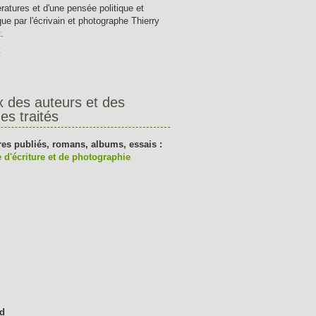
tératures et d'une pensée politique et
que par l'écrivain et photographe Thierry
.
t
x des auteurs et des
es traités
res publiés, romans, albums, essais :
 d'écriture et de photographie
d