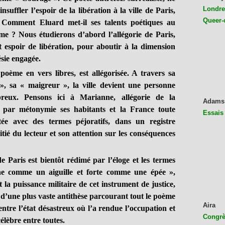
Londres
nsuffler l’espoir de la libération à la ville de Paris,
Queer-
 Comment Eluard met-il ses talents poétiques au
isme ? Nous étudierons d’abord l’allégorie de Paris,
et espoir de libération, pour aboutir à la dimension
sie engagée.
poème en vers libres, est allégorisée. A travers sa
», sa « maigreur », la ville devient une personne
reux. Pensons ici à Marianne, allégorie de la
Adams
 par métonymie ses habitants et la France toute
Essais
ntée avec des termes péjoratifs, dans un registre
itié du lecteur et son attention sur les conséquences
 Paris est bientôt rédimé par l’éloge et les termes
 fine comme un aiguille et forte comme une épée »,
t la puissance militaire de cet instrument de justice,
t d’une plus vaste antithèse parcourant tout le poème
Aira
entre l’état désastreux où l’a rendue l’occupation et
Congrès
célèbre entre toutes.