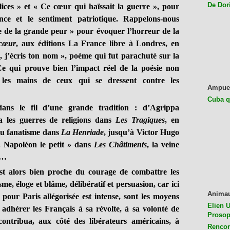
De Dor
lices » et « Ce cœur qui haïssait la guerre », pour
nce et le sentiment patriotique. Rappelons-nous
 de la grande peur » pour évoquer l’horreur de la
-cœur
, aux éditions La France libre à Londres, en
, j’écris ton nom », poème qui fut parachuté sur la
Ce qui prouve bien l’impact réel de la poésie non
les mains de ceux qui se dressent contre les
Ampue
Cuba q
dans le fil d’une grande tradition : d’Agrippa
 les guerres de religions dans
Les Tragiques
, en
au fanatisme dans
La Henriade
, jusqu’à Victor Hugo
 Napoléon le petit » dans
Les Châtiments
, la veine
r…
st alors bien proche du courage de combattre les
e, éloge et blâme, délibératif et persuasion, car ici
Anima
 pour Paris allégorisée est intense, sont les moyens
Elien U
adhérer les Français à sa révolte, à sa volonté de
Prosop
 contribua, aux côté des libérateurs américains, à
Rencon