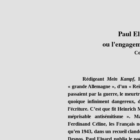
Paul E
ou l'engagem
Co
Rédigeant
Mein Kampf
, 
« grande Allemagne », d’un « Reic
passaient par la guerre, le meurtre
quoique infiniment dangereux, d
l’écriture. C’est que fit Heinric
méprisable antisémitisme ». Ma
Ferdinand Céline, les Français ne
qu’en 1943, dans un recueil cland
Desnos, Paul Eluard publia le poè