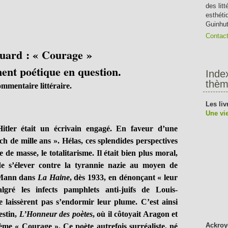
des lit
esthéti
Guinhut
Contac
luard : « Courage »
ent poétique en question.
Inde
thèm
mmentaire littéraire.
Les liv
Une vie
Hitler était un écrivain engagé. En faveur d’une
h de mille ans ». Hélas, ces splendides perspectives
 de masse, le totalitarisme. Il était bien plus moral,
e s’élever contre la tyrannie nazie au moyen de
h Mann dans
La Haine
, dès 1933, en dénonçant « leur
lgré les infects pamphlets anti-juifs de Louis-
 laissèrent pas s’endormir leur plume. C’est ainsi
estin,
L’Honneur des poètes
, où il côtoyait Aragon et
Ackroy
me « Courage ». Ce poète autrefois surréaliste, né