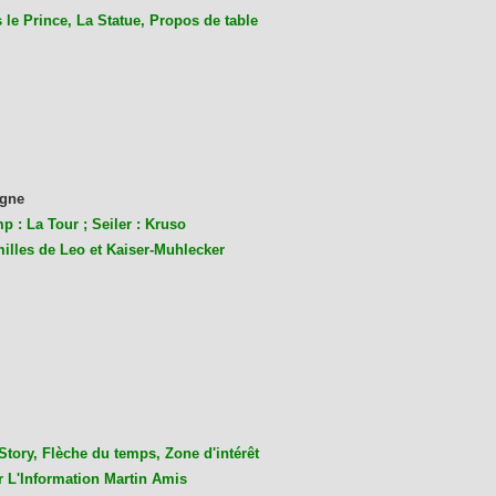
le Prince, La Statue, Propos de table
gne
p : La Tour ; Seiler : Kruso
milles de Leo et Kaiser-Muhlecke
r
Story, Flèche du temps, Zone d'intérêt
r L'Information Martin Amis