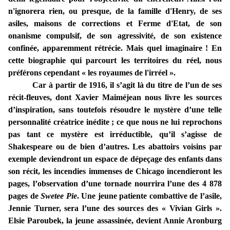
n'ignorera rien, ou presque, de la famille d'Henry, de ses
asiles, maisons de corrections et Ferme d'Etat, de son
onanisme compulsif, de son agressivité, de son existence
confinée, apparemment rétrécie. Mais quel imaginaire ! En
cette biographie qui parcourt les territoires du réel, nous
préférons cependant
«
les royaumes de l'irréel
»
.
Car à partir de 1916, il s’agit là du titre de l’un de ses
récit-fleuves, dont Xavier Maiméjean nous livre les sources
d’inspiration, sans toutefois résoudre le mystère d’une telle
personnalité créatrice inédite ; ce que nous ne lui reprochons
pas tant ce mystère est irréductible, qu’il s’agisse de
Shakespeare ou de bien d’autres. Les abattoirs voisins par
exemple deviendront un espace de dépeçage des enfants dans
son récit, les incendies immenses de Chicago incendieront les
pages, l’observation d’une tornade nourrira l’une des 4 878
pages de
Swetee Pie
. Une jeune patiente combattive de l’asile,
Jennie Turner, sera l’une des sources des « Vivian Girls ».
Elsie Paroubek, la jeune assassinée, devient Annie Aronburg