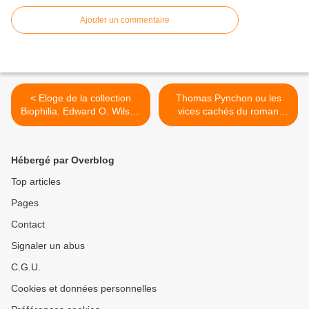
Ajouter un commentaire
< Eloge de la collection
Thomas Pynchon ou les
Biophilia. Edward O. Wilson
vices cachés du roman
: Biophilie ; William Bartram
policier et autres fonds
: Voyages ; Fredrik Sjöberg
perdus du web profond et
: La Troisième île.
du 11 septembre. >
Hébergé par Overblog
Top articles
Pages
Contact
Signaler un abus
C.G.U.
Cookies et données personnelles