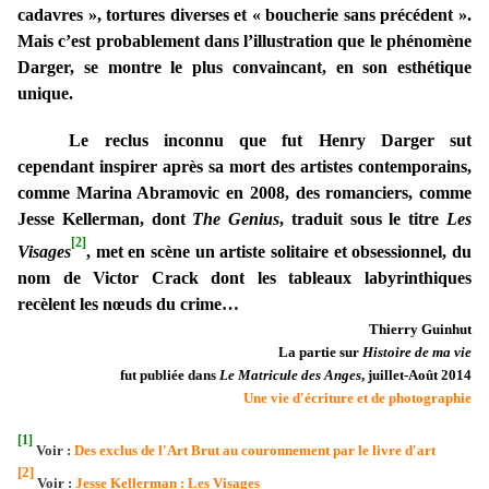
cadavres », tortures diverses et « boucherie sans précédent ».
Mais c’est probablement dans l’illustration que le phénomène
Darger, se montre le plus convaincant, en son esthétique
unique.
Le reclus inconnu que fut Henry Darger sut
cependant inspirer après sa mort des artistes contemporains,
comme Marina Abramovic en 2008, des romanciers, comme
Jesse Kellerman, dont
The Genius
, traduit sous le titre
Les
[2]
Visages
, met en scène un artiste solitaire et obsessionnel, du
nom de Victor Crack dont les tableaux labyrinthiques
recèlent les nœuds du crime…
Thierry Guinhut
La partie sur
Histoire de ma vie
fut publiée dans
Le Matricule des Anges
, juillet-Août 2014
Une vie d'écriture et de photographie
[1]
Voir :
Des exclus de l'Art Brut au couronnement par le livre d'art
[2]
Voir :
Jesse Kellerman : Les Visages