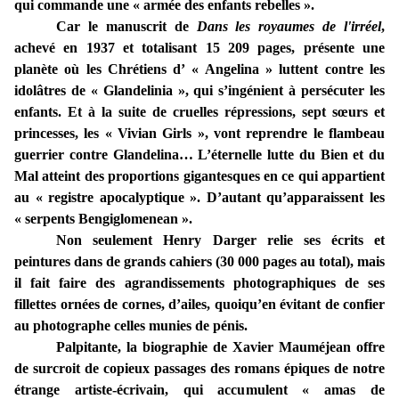
qui commande une « armée des enfants rebelles ».
Car le manuscrit de
Dans les royaumes de l'irréel
,
achevé en 1937 et totalisant 15 209 pages, présente une
planète où les Chrétiens d’ « Angelina » luttent contre les
idolâtres de « Glandelinia », qui s’ingénient à persécuter les
enfants. Et à la suite de cruelles répressions, sept sœurs et
princesses, les « Vivian Girls », vont reprendre le flambeau
guerrier contre Glandelina… L’éternelle lutte du Bien et du
Mal atteint des proportions gigantesques en ce qui appartient
au « registre apocalyptique ». D’autant qu’apparaissent les
« serpents Bengiglomenean ».
Non seulement Henry Darger relie ses écrits et
peintures dans de grands cahiers (30 000 pages au total), mais
il fait faire des agrandissements photographiques de ses
fillettes ornées de cornes, d’ailes, quoiqu’en évitant de confier
au photographe celles munies de pénis.
Palpitante, la biographie de Xavier Mauméjean offre
de surcroit de copieux passages des romans épiques de notre
étrange artiste-écrivain, qui accumulent « amas de