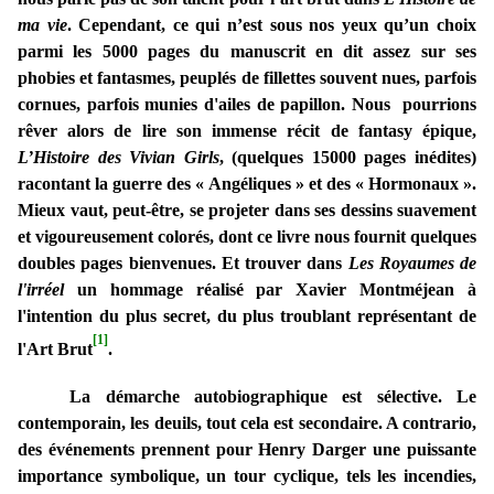
ma vie
. Cependant, ce qui n’est sous nos yeux qu’un choix
parmi les 5000 pages du manuscrit en dit assez sur ses
phobies et fantasmes, peuplés de fillettes souvent nues, parfois
cornues, parfois munies d'ailes de papillon. Nous pourrions
rêver alors de lire son immense récit de fantasy épique,
L’Histoire des Vivian Girls
, (quelques 15000 pages inédites)
racontant la guerre des « Angéliques » et des « Hormonaux ».
Mieux vaut, peut-être, se projeter dans ses dessins suavement
et vigoureusement colorés, dont ce livre nous fournit quelques
doubles pages bienvenues. Et trouver dans
Les Royaumes de
l'irréel
un hommage réalisé par Xavier Montméjean à
l'intention du plus secret, du plus troublant représentant de
[1]
l'Art Brut
.
La démarche autobiographique est sélective. Le
contemporain, les deuils, tout cela est secondaire. A contrario,
des événements prennent pour Henry Darger une puissante
importance symbolique, un tour cyclique, tels les incendies,