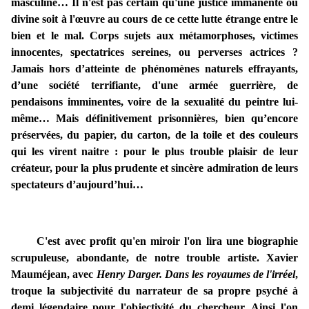
masculine… Il n'est pas certain qu'une justice immanente ou
divine soit à l'
œuvre
au cours de ce cette lutte étrange entre le
bien et le mal.
Corps sujets aux métamorphoses, victimes
innocentes,
spectatrices sereines, ou perverses actrices ?
Jamais hors d’atteinte de phénomènes naturels effrayants,
d’une société terrifiante, d'une armée guerrière, de
pendaisons imminentes, voire de la sexualité du peintre lui-
même… Mais définitivement prisonnières, bien qu’encore
préservées, du papier, du carton, de la toile et des couleurs
qui les virent naitre : pour le plus trouble plaisir de leur
créateur, pour la plus prudente et sincère admiration de leurs
spectateurs d’aujourd’hui…
C'est avec profit qu'en miroir l'on lira une biographie
scrupuleuse, abondante, de notre trouble artiste. Xavier
Mauméjean, avec
Henry Darger. Dans les royaumes de l'irréel
,
troque la subjectivité du narrateur de sa propre psyché à
demi légendaire pour l'objectivité du chercheur. Ainsi l'on