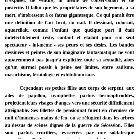
d’exposer, de vendre, ni même de conservation et de
postérité. Il fallut que les propriétaires de son logement, à sa
mort, s’intéressent à ce fatras gigantesque. Ce qui parait être
une définition de l’art brut, ou naïf. Il dessinait, coloriait,
aquarellait, comme l’enfant que quelque part il était
indéfectiblement resté, contant et étalant pour son seul
spectateur - lui-même - ses peurs et ses désirs. Les bandes
dessinées et peintes de son imaginaire fantasmatique ne vont
apparemment pas jusqu’à expliciter toute sa sexualité, alors
qu’un surmoi posait à peine ses limites, entre sadisme,
masochisme, tératologie et exhibitionnisme.
Cependant ses petites filles aux corps de serpent, aux
ailes de papillon, nymphettes parfois hermaphrodites,
projettent leurs visages d’anges vers une sécurité difficilement
atteignable. Ses fillettes de pensionnat fuient en chemises de
nuit d’immenses mains de feu, ou se réfugient dans les arbres
au-dessus de scènes dignes de la guerre de Sécession. Elles
sont parfois crucifiées, éviscérées par une soldatesque