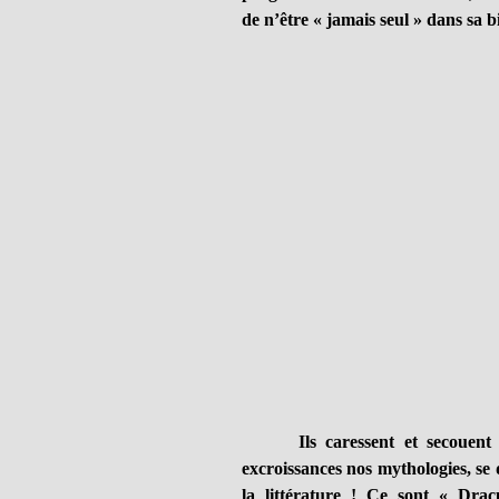
de n’être « jamais seul » dans sa b
Ils caressent et secouent nos
excroissances nos mythologies, se 
la littérature ! Ce sont « Drac