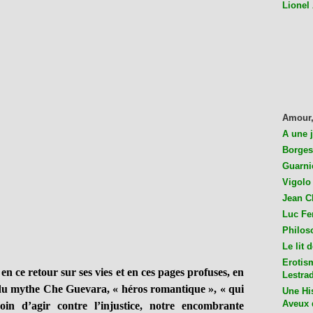
Lionel
Amour,
A une 
Borges
Guarni
Vigolo 
Jean C
Luc Fer
Philos
Le lit 
Erotis
 ce retour sur ses vies et en ces pages profuses, en
Lestra
du mythe Che Guevara, « héros romantique », « qui
Une His
Aveux 
n d’agir contre l’injustice, notre encombrante