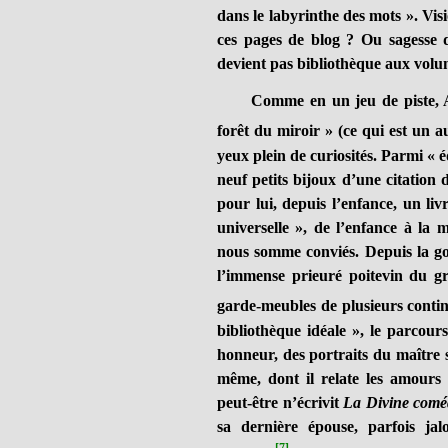
dans le labyrinthe des mots ». Visi
ces pages de blog ? Ou sagesse 
devient pas bibliothèque aux volum
Comme en un jeu de piste, Alb
forêt du miroir
»
(ce qui est un au
yeux plein de curiosités. Parmi « éd
neuf petits bijoux d’une citation
pour lui, depuis l’enfance, un liv
universelle », de l’enfance à la 
nous somme conviés. Depuis la gou
l’immense prieuré poitevin du gr
garde-meubles de plusieurs conti
bibliothèque idéale », le parcours
honneur, des portraits du maître s
même, dont il relate les amours
peut-être n’écrivit
La Divine comé
sa dernière épouse, parfois jal