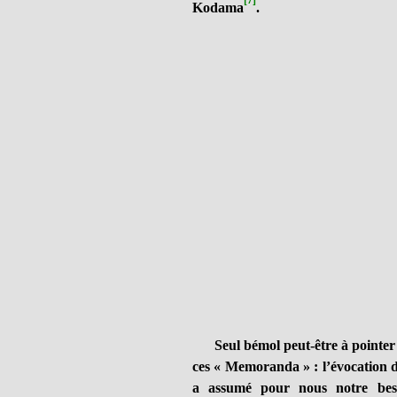
[7]
Kodama
.
Seul bémol peut-être à pointer en
ces « Memoranda » : l’évocation 
a assumé pour nous notre besoi