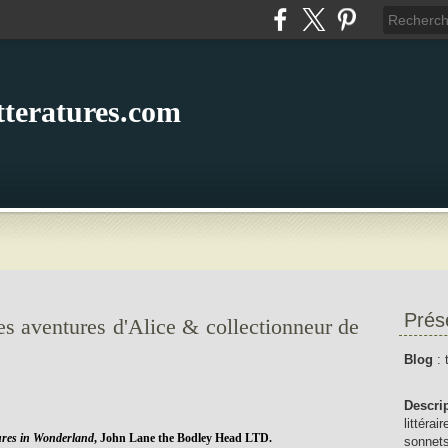
itteratures.com
Prés
s aventures d'Alice & collectionneur de
Blog
: 
Descri
littérai
ures in Wonderland
, John Lane the Bodley Head LTD.
sonnets