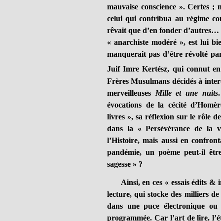
mauvaise conscience ». Certes ; ma
celui qui contribua au régime co
rêvait que d’en fonder d’autres…
« anarchiste modéré », est lui bie
manquerait pas d’être révolté par
Juif Imre Kertész, qui connut en
Frères Musulmans décidés à interd
merveilleuses
Mille et une nuits
évocations de la cécité d’Homè
livres », sa réflexion sur le rôle 
dans la « Persévérance de la v
l’Histoire, mais aussi en confron
pandémie, un poème peut-il êtr
sagesse » ?
Ainsi, en ces « essais édits & inéd
lecture, qui stocke des milliers de
dans une puce électronique ou d
programmée. Car l’art de lire, l’é