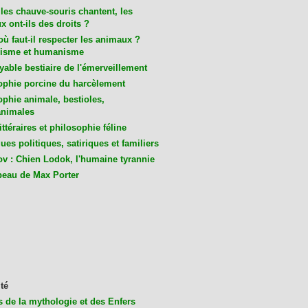
les chauve-souris chantent, les
 ont-ils des droits ?
ù faut-il respecter les animaux ?
isme et humanisme
yable bestiaire de l'émerveillement
ophie porcine du harcèlement
ophie animale, bestioles,
nimales
ittéraires et philosophie féline
es politiques, satiriques et familiers
v : Chien Lodok, l'humaine tyrannie
beau de Max Porter
té
s de la mythologie et des Enfers