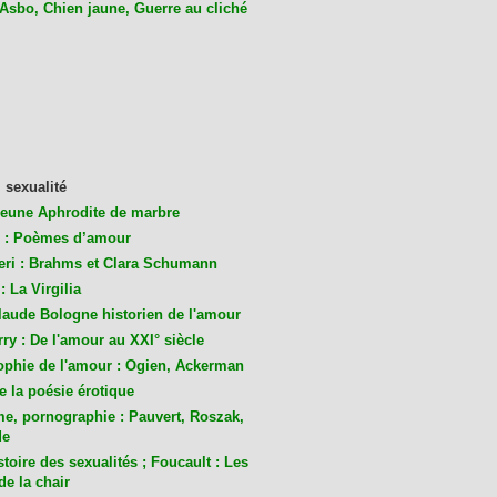
 Asbo, Chien jaune, Guerre au cliché
 sexualité
jeune Aphrodite de marbre
 : Poèmes d’amour
eri : Brahms et Clara Schumann
: La Virgilia
laude Bologne historien de l'amour
ry : De l'amour au XXI° siècle
ophie de l'amour : Ogien, Ackerman
de la poésie érotique
me, pornographie : Pauvert, Roszak,
de
toire des sexualités ; Foucault : Les
de la chair