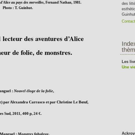
d'Alice au pays des merveilles
, Fernand Nathan, 1981.
des lit
Photo : T. Guinhut.
esthéti
Guinhut
Contac
lecteur des aventures d’Alice
Inde
thèm
eur de folie, de monstres.
Les liv
Une vie
anguel :
Nouvel éloge de la folie
,
ne) par Alexandra Carrasco et
par Christine Le Bœuf,
es Sud, 2011,
400 p, 24 €.
Ackroy
 Manguel :
Monstres fabuleux
,