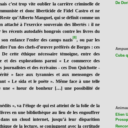
De Dor
is c’est trop vite oublier la carrière criminelle de
mmuniste et donc liberticide de Fidel Castro et ne
 Reste qu’Alberto Manguel, qui se définit comme un
n attaché à l’exercice souverain des libertés : il ne
 les récents autodafés hongrois contre les livres du
[8]
 son enfance l’enfer des camps nazis
, ou par les
ire l’un des chefs-d’œuvre préférés de Borges : ces
Ampue
. De cette éthique nécessaire témoigne, entre des
Cuba q
re et des explorations parmi « Le commerce des
des journalistes et des écrivains - ces Don Quichotte -
érité » face aux tyrannies et aux mensonges de
tant « Le sida et le poète ». Même face à une telle
e une « lueur de bonheur […] une possibilité de
its », va l’éloge de qui est atteint de la folie de la
Anima
 livres en une bibliothèque au lieu de les engouffrer
Elien U
ans un cloud internet, jusqu’à leur disparition
Prosop
thique de la lecture, se conjuguent avec la certitude
Rencon