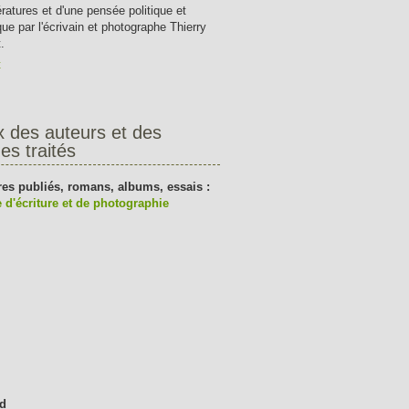
tératures et d'une pensée politique et
que par l'écrivain et photographe Thierry
.
t
x des auteurs et des
es traités
res publiés, romans, albums, essais :
 d'écriture et de photographie
d