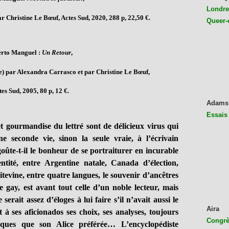
Londres
par
Christine Le Bœuf, Actes Sud, 2020, 288 p, 22,50 €.
Queer-
erto Manguel :
Un Retour
,
ne) par Alexandra Carrasco et
par Christine Le Bœuf,
es Sud, 2005, 80 p, 12 €.
Adams
Essais
 gourmandise du lettré sont de délicieux virus qui
e seconde vie, sinon la seule vraie, à l’écrivain
oûte-t-il le bonheur de se portraiturer en incurable
ntité, entre Argentine natale, Canada d’élection,
itevine, entre quatre langues, le souvenir d’ancêtres
ure gay, est avant tout celle d’un noble lecteur, mais
serait assez d’éloges à lui faire s’il n’avait aussi le
Aira
t à ses aficionados ses choix, ses analyses, toujours
Congrès
asques que son Alice préférée… L’encyclopédiste