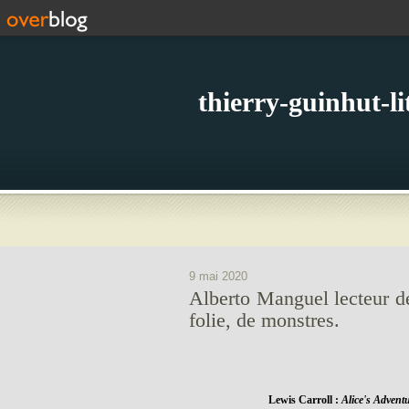
thierry-guinhut-l
9 mai 2020
Alberto Manguel lecteur de
folie, de monstres.
Lewis Carroll :
Alice's Advent