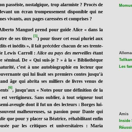
on passéiste, nostalgique, trop alarmiste ? Procès de
Momus 
devant un écran trompeusement disponible qui ne
es vivants, aux pages caressées et comprises ?
erto Manguel prend pour guide Alice « dans la
[5]
tre de ses titres
) pour tisser
cet essai pluriel aux
its et inédits », il fait précéder chacun de ses trente-
 de Lewis Carroll :
Alice au pays des merveilles
étant
Allema
Tellkam
re séminal. De « Qui suis-je ? » à la « Bibliothèque
Les fa
maturité, c’est à une autobiographie en lecteur que
vernante qui lui lisait ses premiers contes jusqu’à
and âge qui abrita ses milliers de livres venus de
[6]
nents
, jusqu’aux « Notes pour une définition de la
 est vertigineux. Sans oublier, à tout seigneur tout
emi-aveugle dont il fut un des lecteurs : Borges lui-
 souvent malheureuses, sa passion pour Dante qui
Amis
die
que pour y placer sa Béatrice, réhabilitant enfin
Inside 
ousée par les critiques et universitaires : Maria
Réussi