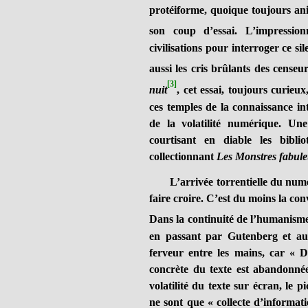
protéiforme, quoique toujours anim
son coup d’essai. L’impressio
civilisations pour interroger ce si
aussi les cris brûlants des censeu
[3]
nuit
, cet essai, toujours curieux
ces temples de la connaissance in
de la volatilité numérique. Une
courtisant en diable les bibl
collectionnant
Les Monstres fabul
L’arrivée torrentielle du numér
faire croire. C’est du moins la c
Dans la continuité de l’humanism
en passant par Gutenberg et au-
ferveur entre les mains, car « D
concrète du texte est abandonnée
volatilité du texte sur écran, le 
ne sont que « collecte d’informati