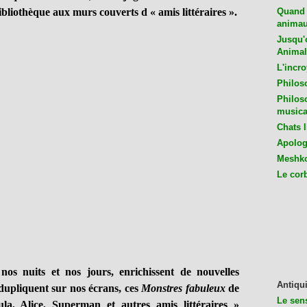
ibliothèque aux murs couverts d « amis littéraires ».
Quand 
animaux
Jusqu'o
Animal
L'incro
Philos
Philos
musica
Chats l
Apologu
Meshko
Le cor
 nuits et nos jours, enrichissent de nouvelles
Antiqui
dupliquent sur nos écrans, ces
Monstres fabuleux
de
Le sen
ula, Alice, Superman et autres amis littéraires »