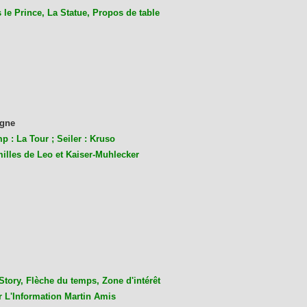
le Prince, La Statue, Propos de table
gne
p : La Tour ; Seiler : Kruso
milles de Leo et Kaiser-Muhlecke
r
Story, Flèche du temps, Zone d'intérêt
r L'Information Martin Amis