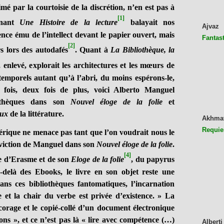
é par la courtoisie de la discrétion, n’en est pas à
[1]
nnant
Une Histoire de la lecture
balayait nos
Ajvaz
lence ému de l’intellect devant le papier ouvert, mais
Fantast
[2]
rs lors des autodafés
. Quant à
La Bibliothèque, la
, enlevé, explorait les architectures et les mœurs de
temporels autant qu’à l’abri, du moins espérons-le,
 fois, deux fois de plus, voici Alberto Manguel
iothèques dans son
Nouvel éloge de la folie
et
eux
de la littérature.
Akhma
Requie
ique ne menace pas tant que l’on voudrait nous le
onviction de Manguel dans son
Nouvel éloge de la folie
.
[4]
e d’Erasme et de son
Eloge de la folie
, du papyrus
delà des Ebooks, le livre en son objet reste une
ans ces bibliothèques fantomatiques, l’incarnation
 et la chair du verbe est privée d’existence. » La
picorage et le copié-collé d’un document électronique
ons », et ce n’est pas là « lire avec compétence (…)
Alberti