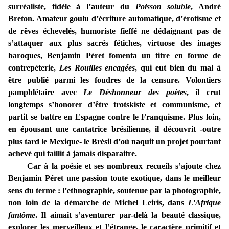
surréaliste, fidèle à l’auteur du
Poisson soluble
, André
Breton. Amateur goulu d’écriture automatique, d’érotisme et
de rêves échevelés, humoriste fieffé ne dédaignant pas de
s’attaquer aux plus sacrés fétiches, virtuose des images
baroques, Benjamin Péret fomenta un titre en forme de
contrepèterie,
Les Rouilles encagées
, qui eut bien du mal à
être publié parmi les foudres de la censure. Volontiers
pamphlétaire avec
Le Déshonneur des poètes
, il crut
longtemps s’honorer d’être trotskiste et communisme, et
partit se battre en Espagne contre le Franquisme. Plus loin,
en épousant une cantatrice brésilienne, il découvrit -outre
plus tard le Mexique- le Brésil d’où naquit un projet pourtant
achevé qui faillit à jamais disparaitre.
Car à la poésie et ses nombreux recueils s’ajoute chez
Benjamin Péret une passion toute exotique, dans le meilleur
sens du terme : l’ethnographie, soutenue par la photographie,
non loin de la démarche de Michel Leiris, dans
L’Afrique
fantôme
. Il aimait s’aventurer par-delà la beauté classique,
explorer les merveilleux et l’étrange, le caractère primitif et