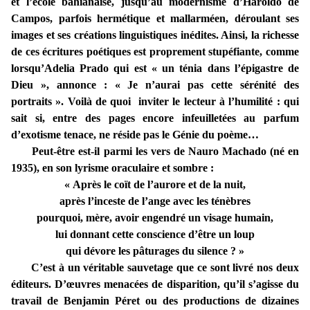
et l’école bahianaise, jusqu’au modernisme d’Haroldo de
Campos, parfois hermétique et mallarméen, déroulant ses
images et ses créations linguistiques inédites. Ainsi, la richesse
de ces écritures poétiques est proprement stupéfiante, comme
lorsqu’Adelia Prado qui est « un ténia dans l’épigastre de
Dieu », annonce : « Je n’aurai pas cette sérénité des
portraits ». Voilà de quoi inviter le lecteur à l’humilité : qui
sait si, entre des pages encore infeuilletées au parfum
d’exotisme tenace, ne réside pas le Génie du poème…
Peut-être est-il parmi les vers de Nauro Machado (né en
1935), en son lyrisme oraculaire et sombre :
« Après le coït de l’aurore et de la nuit,
après l’inceste de l’ange avec les ténèbres
pourquoi, mère, avoir engendré un visage humain,
lui donnant cette conscience d’être un loup
qui dévore les pâturages du silence ? »
C’est à un véritable sauvetage que ce sont livré nos deux
éditeurs. D’œuvres menacées de disparition, qu’il s’agisse du
travail de Benjamin Péret ou des productions de dizaines