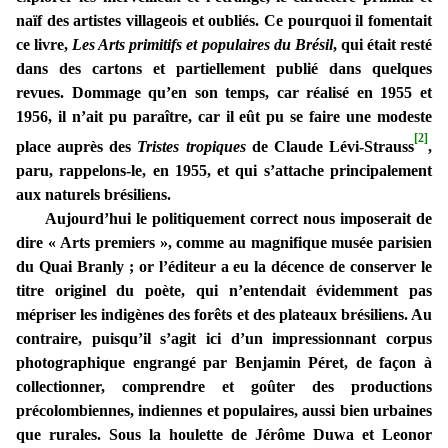
naïf des artistes villageois et oubliés. Ce pourquoi il fomentait
ce livre,
Les Arts primitifs et populaires du Brésil
, qui était resté
dans des cartons et partiellement publié dans quelques
revues. Dommage qu’en son temps, car réalisé en 1955 et
1956, il n’ait pu paraître, car il eût pu se faire une modeste
[2]
place auprès des
Tristes tropiques
de Claude Lévi-Strauss
,
paru, rappelons-le, en 1955, et qui s’attache principalement
aux naturels brésiliens.
Aujourd’hui le politiquement correct nous imposerait de
dire « Arts premiers », comme au magnifique musée parisien
du Quai Branly ; or l’éditeur a eu la décence de conserver le
titre originel du poète, qui n’entendait évidemment pas
mépriser les indigènes des forêts et des plateaux brésiliens. Au
contraire, puisqu’il s’agit ici d’un impressionnant corpus
photographique engrangé par Benjamin Péret, de façon à
collectionner, comprendre et goûter des productions
précolombiennes, indiennes et populaires, aussi bien urbaines
que rurales. Sous la houlette de Jérôme Duwa et Leonor