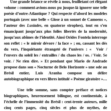
Une grande béance se révèle à nous, feuilletant cet élégant
volume : comment-avions-nous pu jusque-là ignorer une telle
poésie d’outre-Atlantique ? Qui respecte d’abord les modèles
portugais (avec une belle « Glose à un sonnet de Camoens »,
l’auteur des
Lusiades
, en quatorze strophes), tout en s’en
émancipant jusqu’aux plus folles libertés de la modernité,
jusqu’aux abîmes de l’identité. Ainsi Orides Fontela interroge
son reflet : « le miroir dévore / la face » ; ou, cassant les dés
du vers, l’inquiétante étrangeté de l’univers : « Voir /
l’envers du soleil les / entrailles / du chaos les / os. / Voir. Se
voir. / Ne rien dire. » Et pendant que Mario de Andrade
propose dans son « Nocturne de Belo Horizonte » une ode au
Brésil entier, Luis Aranha compose un délire
autobiographique en vers libres intitulé « Poème giratoire »…
Une telle somme, sans compter préface et notices
biographiques, heureusement bilingue, est continentale, à
l’échelle de l’immensité du Brésil : cent-trente auteurs, mille
cinq cents pages, cinq siècles et plus de mythes, de