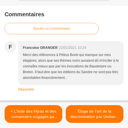
Commentaires
Ajouter un commentaire
F
Francoise GRANGER
22/01/2021 10:24
Merci des références à Pétrus Borel qui manque sur mes
étagères, alors que ses thèmes noirs auraient dû m'inciter à le
connaître mieux que par les évocations de Baudelaire ou
Breton. Il faut dire que les éditions du Sandre ne sont pas très
abordables financièrement...
Répondre
< L’Inde des Hijras et des
Eloge de l’art de la
romanciers engagés par
discrimination par Umberto
Arundhati Roy, Anosh Irani
Eco : Chroniques d’une
& Jeet Thayil : Le Dieu des
société liquide et autres