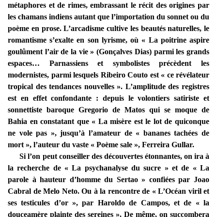
métaphores et de rimes, embrassant le récit des origines par
les chamans indiens autant que l’importation du sonnet ou du
poème en prose. L’arcadisme cultive les beautés naturelles, le
romantisme s’exalte en son lyrisme, où « La poitrine aspire
goulûment l’air de la vie » (Gonçalves Dias) parmi les grands
espaces… Parnassiens et symbolistes précèdent les
modernistes, parmi lesquels Ribeiro Couto est « ce révélateur
tropical des tendances nouvelles ». L’amplitude des registres
est en effet confondante : depuis le volontiers satiriste et
sonnettiste baroque Gregorio de Matos qui se moque de
Bahia en constatant que « La misère est le lot de quiconque
ne vole pas », jusqu’à l’amateur de « bananes tachées de
mort », l’auteur du vaste « Poème sale », Ferreira Gullar.
Si l’on peut conseiller des découvertes étonnantes, on ira à
la recherche de « La psychanalyse du sucre » et de « La
parole à hauteur d’homme du Sertao » confiées par Joao
Cabral de Melo Neto. Ou à la rencontre de « L’Océan viril et
ses testicules d’or », par Haroldo de Campos, et de « la
douceamère plainte des sereines ». De même, on succombera