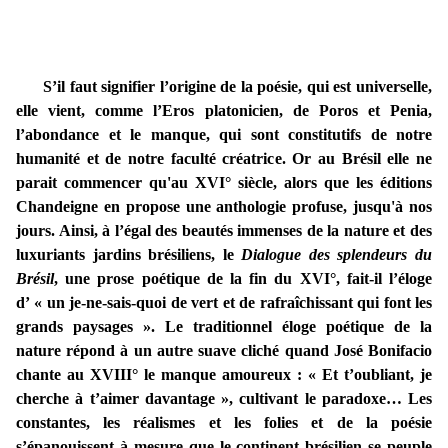
S’il faut signifier l’origine de la poésie, qui est universelle,
elle vient, comme l’Eros platonicien, de Poros et Penia,
l’abondance et le manque, qui sont constitutifs de notre
humanité et de notre faculté créatrice. Or au Brésil elle ne
parait commencer qu'au XVI° siècle, alors que les éditions
Chandeigne en propose une anthologie profuse, jusqu'à nos
jours. Ainsi, à l’égal des beautés immenses de la nature et des
luxuriants jardins brésiliens, le
Dialogue des splendeurs du
Brésil
, une prose poétique de la fin du XVI°, fait-il l’éloge
d’ « un je-ne-sais-quoi de vert et de rafraîchissant qui font les
grands paysages ». Le traditionnel éloge poétique de la
nature répond à un autre suave cliché quand José Bonifacio
chante au XVIII° le manque amoureux : « Et t’oubliant, je
cherche à t’aimer davantage », cultivant le paradoxe… Les
constantes, les réalismes et les folies et de la poésie
s’épanouissent à mesure que le continent brésilien se peuple