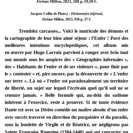
Jérôme Millon, 2022, 208 p, 19,50 €.
Jacques Collin de Plancy :
Dictionnaire infernal
,
Jérôme Millon, 2013, 936 p, 37 €.
Tremblez carcasses... Voici le matricule des démons et
la cartographie de leur bien aimé séjour : l’Enfer ! Pavé des
meilleures intentions encyclopédiques, cet album mis
en
œuvre
par Hugo Lacroix parvient à ranger avec brio tout
son monde sous les auspices des « Géographies infernales »,
des « Habitants de l’enfer et de ses visiteurs », pour finir par
le « contester » et, pire encore, par la découverte de « L’enfer
sur terre ». Là où « l’enfer est paradoxalement un territoire
de liberté, un sujet sur lequel l’écrivain quel qu’il soit ne se
censure jamais. » Belle formule qui, au-delà du sadisme
inhérent à l’exercice, reste à prouver.
Si de toute évidence
Dante est avec sa
Divine comédie
un maître absolu d’un enfer
avec succès traversé en direction du purgatoire et du paradis,
sous la houlette de Virgile et de Béatrice, ne négligeons pas
Sainte Françoise Romaine (1384-1440) qui sut concocter un