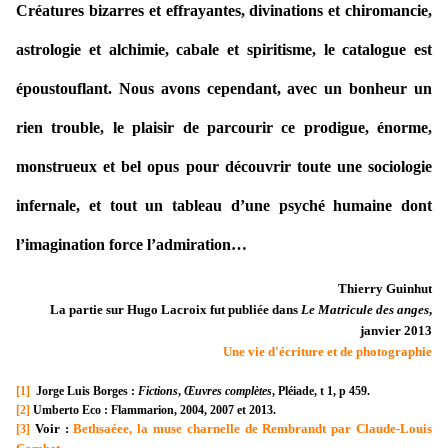
Créatures bizarres et effrayantes,
divinations et chiromancie,
astrologie et alchimie, cabale et spiritisme, le catalogue est
époustouflant.
Nous avons cependant, avec un bonheur un
rien trouble, le plaisir de parcourir ce prodigue, énorme,
monstrueux et bel opus pour découvrir toute une sociologie
infernale, et tout un tableau d’une psyché humaine dont
l’imagination force l’admiration…
Thierry Guinhut
La partie sur Hugo Lacroix fut publiée dans
Le Matricule des anges
,
janvier 2013
Une vie d'écriture et de photographie
[1]
Jorge Luis Borges :
Fictions
,
Œuvres complètes
, Pléiade, t 1, p 459.
[2]
Umberto Eco : Flammarion, 2004, 2007 et 2013.
Voir :
Bethsaéee, la muse charnelle de Rembrandt par Claude-Louis
[3]