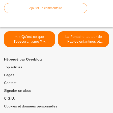
Ajouter un commentaire
< « Qu’est-ce que
La Fontaine, auteur de
l’obscurantisme ? »
Fables enfantines et
Emmanuel Kant au regard
politiques. Dissertation. >
du socialisme de gauche et
de droite.
Hébergé par Overblog
Top articles
Pages
Contact
Signaler un abus
C.G.U.
Cookies et données personnelles