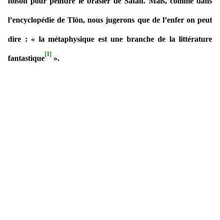
foison pour peindre le brasier de Satan. Mais, comme dans
l’encyclopédie de Tlön, nous jugerons que de l’enfer on peut
dire : « la métaphysique est une branche de la littérature
[1]
fantastique
».