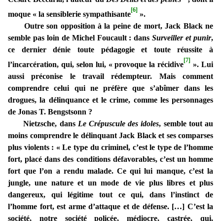
[6]
moque « la sensiblerie sympathisante
».
Outre son opposition à la peine de mort, Jack Black ne
semble pas loin de Michel Foucault : dans
Surveiller et punir
,
ce dernier dénie toute pédagogie et toute réussite à
[7]
l’incarcération, qui, selon lui, « provoque la récidive
». Lui
aussi préconise le travail rédempteur. Mais comment
comprendre celui qui ne préfère que s’abîmer dans les
drogues, la délinquance et le crime, comme les personnages
de Jonas T. Bengstsonn ?
Nietzsche, dans
Le Crépuscule des idoles
, semble tout au
moins comprendre le délinquant Jack Black et ses comparses
plus violents : « Le type du criminel, c’est le type de l’homme
fort, placé dans des conditions défavorables, c’est un homme
fort que l’on a rendu malade. Ce qui lui manque, c’est la
jungle, une nature et un mode de vie plus libres et plus
dangereux, qui légitime tout ce qui, dans l’instinct de
l’homme fort, est arme d’attaque et de défense. […] C’est la
société, notre société policée, médiocre, castrée, qui,