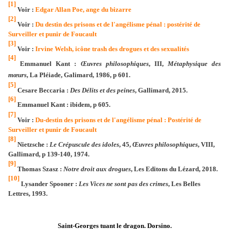
[1]
Voir :
Edgar Allan Poe, ange du bizarre
[2]
Voir :
Du destin des prisons et de l'angélisme pénal : postérité de
Surveiller et punir de Foucault
[3]
Voir :
Irvine Welsh, icône trash des drogues et des sexualités
[4]
Emmanuel Kant :
Œuvres philosophiques
, III,
Métaphysique des
mœurs
, La Pléiade, Galimard, 1986, p 601.
[5]
Cesare Beccaria :
Des Délits et des peines
, Gallimard, 2015.
[6]
Emmanuel Kant :
ibidem, p 605.
[7]
Voir :
Du-destin des prisons et de l'angélisme pénal : Postérité de
Surveiller et punir de Foucault
[8]
Nietzsche :
Le Crépuscule des idoles
, 45,
Œuvres philosophiques
, VIII,
Gallimard, p 139-140, 1974.
[9]
Thomas Szasz :
Notre droit aux drogues
, Les Editons du Lézard, 2018.
[10]
Lysander Spooner :
Les Vices ne sont pas des crimes
, Les Belles
Lettres, 1993.
Saint-Georges tuant le dragon. Dorsino.