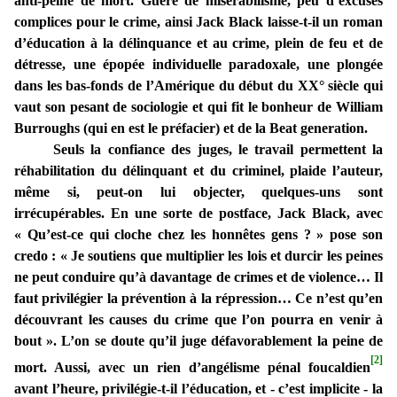
anti-peine de mort. Guère de misérabilisme, peu d’excuses
complices pour le crime, ainsi Jack Black laisse-t-il un roman
d’éducation à la délinquance et au crime, plein de feu et de
détresse, une épopée individuelle paradoxale, une plongée
dans les bas-fonds de l’Amérique du début du XX° siècle qui
vaut son pesant de sociologie et qui fit le bonheur de William
Burroughs (qui en est le préfacier) et de la Beat generation.
Seuls la confiance des juges, le travail permettent la
réhabilitation du délinquant et du criminel, plaide l’auteur,
même si, peut-on lui objecter, quelques-uns sont
irrécupérables. En une sorte de postface, Jack Black, avec
« Qu’est-ce qui cloche chez les honnêtes gens ? » pose son
credo : « Je soutiens que multiplier les lois et durcir les peines
ne peut conduire qu’à davantage de crimes et de violence… Il
faut privilégier la prévention à la répression… Ce n’est qu’en
découvrant les causes du crime que l’on pourra en venir à
bout ». L’on se doute qu’il juge défavorablement la peine de
[2]
mort. Aussi, avec un rien d’angélisme pénal foucaldien
avant l’heure, privilégie-t-il l’éducation, et - c’est implicite - la