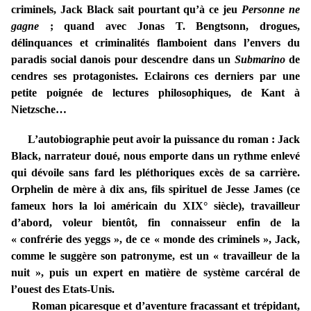
criminels, Jack Black sait pourtant qu’à ce jeu
Personne ne
gagne
; quand avec Jonas T. Bengtsonn, drogues,
délinquances et criminalités flamboient dans l’envers du
paradis social danois pour descendre dans un
Submarino
de
cendres ses protagonistes. Eclairons ces derniers par une
petite poignée de lectures philosophiques, de Kant à
Nietzsche…
L’autobiographie peut avoir la puissance du roman : Jack
Black, narrateur doué, nous emporte dans un rythme enlevé
qui dévoile sans fard les pléthoriques excès de sa carrière.
Orphelin de mère à dix ans, fils spirituel de Jesse James (ce
fameux hors la loi américain du XIX° siècle), travailleur
d’abord, voleur bientôt, fin connaisseur enfin de la
« confrérie des yeggs », de ce « monde des criminels », Jack,
comme le suggère son patronyme, est un « travailleur de la
nuit », puis un expert en matière de système carcéral de
l’ouest des Etats-Unis.
Roman picaresque et d’aventure fracassant et trépidant,