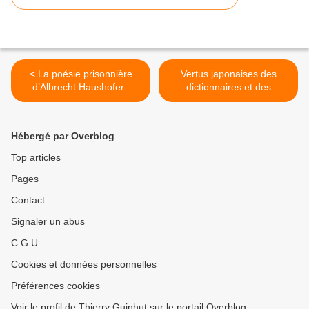
< La poésie prisonnière
Vertus japonaises des
d’Albrecht Haushofer :
dictionnaires et des
Sonnets de la prison nazie
encyclopédies. Shion Miura
de Moabit.
: La Grande traversée ;
Yôko Ogawa : Instantanés
Hébergé par Overblog
d’Ambre. >
Top articles
Pages
Contact
Signaler un abus
C.G.U.
Cookies et données personnelles
Préférences cookies
Voir le profil de Thierry Guinhut sur le portail Overblog