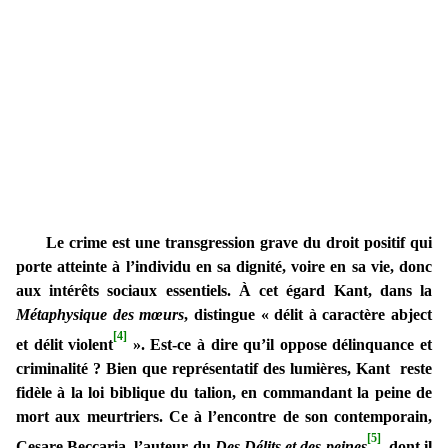
Le crime est une transgression grave du droit positif qui
porte atteinte à l’individu en sa dignité, voire en sa vie, donc
aux intérêts sociaux essentiels. À cet égard Kant, dans la
Métaphysique des mœurs
, distingue « délit à caractère abject
[4]
et délit violent
». Est-ce à dire qu’il oppose délinquance et
criminalité ? Bien que représentatif des lumières, Kant reste
fidèle à la loi biblique du talion, en commandant la peine de
mort aux meurtriers. Ce à l’encontre de son contemporain,
[5]
Cesare Beccaria, l’auteur du
Des Délits et des peines
, dont il