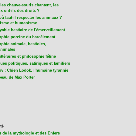
les chauve-souris chantent, les
 ont-ils des droits ?
ù faut-il respecter les animaux ?
isme et humanisme
yable bestiaire de l'émerveillement
ophie porcine du harcèlement
ophie animale, bestioles,
nimales
ittéraires et philosophie féline
es politiques, satiriques et familiers
v : Chien Lodok, l'humaine tyrannie
beau de Max Porter
té
s de la mythologie et des Enfers