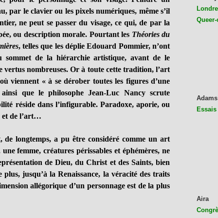
Londres
u, par le clavier ou les pixels numériques, même s’il
Queer-
ntier, ne peut se passer du visage, ce qui, de par la
pée, ou description morale. Pourtant les
Théories du
mières
, telles que les déplie Edouard Pommier, n’ont
u sommet de la hiérarchie artistique, avant de le
vertus nombreuses. Or à toute cette tradition, l’art
ù viennent « à se dérober toutes les figures d’une
t ainsi que le philosophe Jean-Luc Nancy scrute
Adams
ibilité réside dans l’infigurable. Paradoxe, aporie, ou
Essais
 et de l’art…
de longtemps, a pu être considéré comme un art
une femme, créatures périssables et éphémères, ne
présentation de Dieu, du Christ et des Saints, bien
e plus, jusqu’à la Renaissance, la véracité des traits
dimension allégorique d’un personnage est de la plus
Aira
Congrès