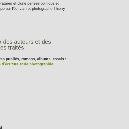
tératures et d'une pensée politique et
que par l'écrivain et photographe Thierry
.
t
x des auteurs et des
es traités
res publiés, romans, albums, essais :
 d'écriture et de photographie
d