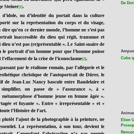
De Dor
ge Steiner
.
[1]
dole, ou d’identité du portait dans la culture
t porté sur la représentation du corps et du visage,
 à dire qu’en ce dernier monde, l’homme ne s’est pas
ortrait inaccessible du dieu qui régit, transmue et
i dieu n’est pas (re)présentable ». Le Saint-suaire de
 ou le portrait d’un homme pour que l’homme puisse
Ampue
Cuba q
 l’effacement de la crise de l’iconoclasme
.
[2]
ant par le réalisme romain, par l’allégorie et le
sthétique christique de l’autoportrait de Dürer, le
tif de Jean-Luc Nancy bascule entre Baudelaire et
simplifier, on passe de « l’assurance », à «
se « métamorphose d’homme jeune en femme âgée ».
artagée et fuyante ». Entre « irreprésentable » et «
oute l’Histoire de l’art.
Anima
ou plutôt l’ajout de la photographie à la peinture, ne
Elien U
Prosop
sentiel. La représentation, à son tour, devient le
Rencon
ortrait. Cependant l’abstraction n’a pas permis