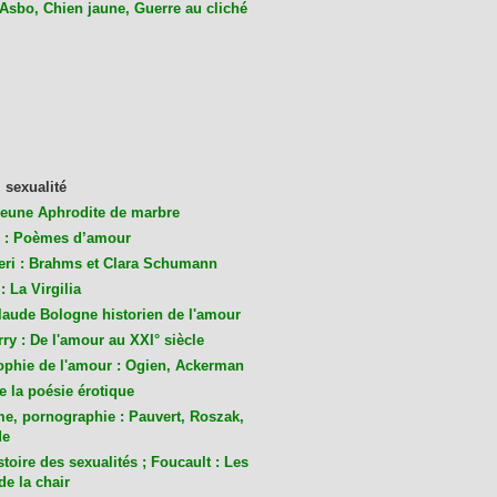
 Asbo, Chien jaune, Guerre au cliché
 sexualité
jeune Aphrodite de marbre
 : Poèmes d’amour
eri : Brahms et Clara Schumann
: La Virgilia
laude Bologne historien de l'amour
ry : De l'amour au XXI° siècle
ophie de l'amour : Ogien, Ackerman
de la poésie érotique
me, pornographie : Pauvert, Roszak,
de
toire des sexualités ; Foucault : Les
de la chair