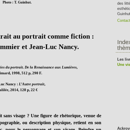
Photo : T. Guinhut.
des lit
esthéti
Guinhut
Contac
rait au portrait comme fiction :
Inde
mmier et Jean-Luc Nancy.
thèm
Les liv
Une vie
ies du portrait. De la Renaissance aux Lumières
,
imard, 1998, 512 p, 290 F.
Luc Nancy :
L’Autre portrait
,
lilée, 2014, 128 p, 22 €
t sans visage ? Une figure de rhétorique, venue de
sopographie, ou description physique, retient en son
Ackroy
c, pour le personnage et son visage. Peindre un