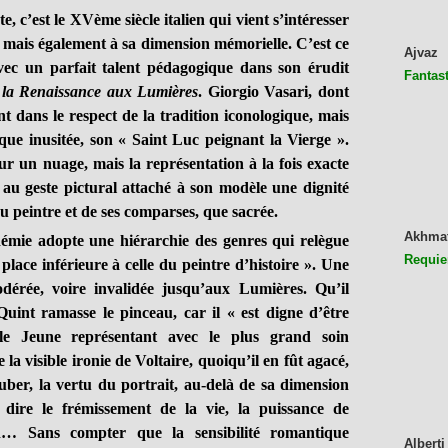
c’est le XVème siècle italien qui vient s’intéresser
, mais également à sa dimension mémorielle. C’est ce
Ajvaz
 un parfait talent pédagogique dans son érudit
Fantast
e la Renaissance aux Lumières
. Giorgio Vasari, dont
nt dans le respect de la tradition iconologique, mais
ue inusitée, son « Saint Luc peignant la Vierge ».
sur un nuage, mais la représentation à la fois exacte
e au geste pictural attaché à son modèle une dignité
 peintre et de ses comparses, que sacrée.
Akhma
e adopte une hiérarchie des genres qui relègue
Requie
e place inférieure à celle du peintre d’histoire ». Une
odérée, voire invalidée jusqu’aux Lumières. Qu’il
Quint ramasse le pinceau, car il « est digne d’être
le Jeune représentant avec le plus grand soin
la visible ironie de Voltaire, quoiqu’il en fût agacé,
ber, la vertu du portrait, au-delà de sa dimension
e dire le frémissement de la vie, la puissance de
nin… Sans compter que la sensibilité romantique
Alberti