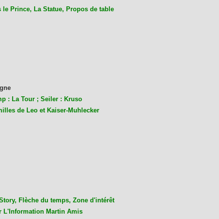
le Prince, La Statue, Propos de table
gne
p : La Tour ; Seiler : Kruso
milles de Leo et Kaiser-Muhlecke
r
Story, Flèche du temps, Zone d'intérêt
r L'Information Martin Amis