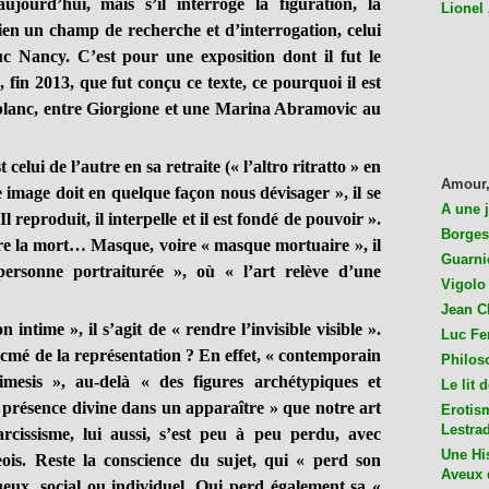
aujourd’hui, mais s’il interroge la figuration, la
Lionel
 bien un champ de recherche et d’interrogation, celui
 Nancy. C’est pour une exposition dont il fut le
 fin 2013, que fut conçu ce texte, ce pourquoi il est
et blanc, entre Giorgione et une Marina Abramovic au
elui de l’autre en sa retraite (« l’altro ritratto » en
Amour,
 image doit en quelque façon nous dévisager », il se
A une 
 Il reproduit, il interpelle et il est fondé de pouvoir ».
Borges
oire la mort… Masque, voire « masque mortuaire », il
Guarni
personne portraiturée », où « l’art relève d’une
Vigolo 
Jean C
ntime », il s’agit de « rendre l’invisible visible ».
Luc Fer
’acmé de la représentation ? En effet, « contemporain
Philos
mesis », au-delà « des figures archétypiques et
Le lit 
la présence divine dans un apparaître » que notre art
Erotis
Lestra
issisme, lui aussi, s’est peu à peu perdu, avec
Une His
geois. Reste la conscience du sujet, qui « perd son
Aveux 
eux, social ou individuel. Qui perd également sa «