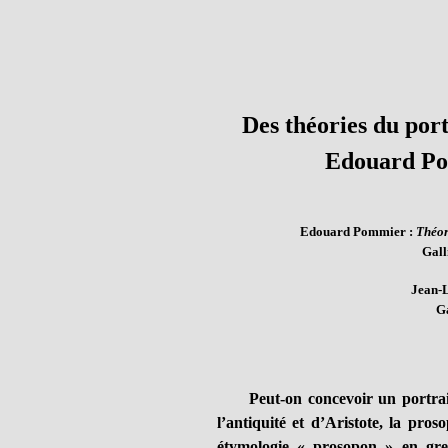
Des théories du port
Edouard Po
Edouard Pommier :
Théor
Gall
Jean-
Ga
Peut-on concevoir un portrai
l’antiquité et d’Aristote, la pro
étymologie « prosopon » en gre