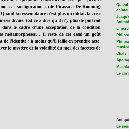
Quand 
ation », « surfiguration » (de Picasso à De Kooning)
animaux
. Quand la ressemblance n’est plus un diktat, la crise
Jusqu'o
mesis divine. Est-ce à dire qu’il n’y plus de portrait
Animal
, dans le cadre d’une acceptation de la condition
L'incro
es métamorphoses… Il reste de cet essai un goût
Philos
e l’identité ; à moins qu’il faille en prendre acte,
Philos
musica
er le mystère de la volatilité du moi, des facettes de
Chats l
Apologu
Meshko
Le cor
Antiqui
Le sen