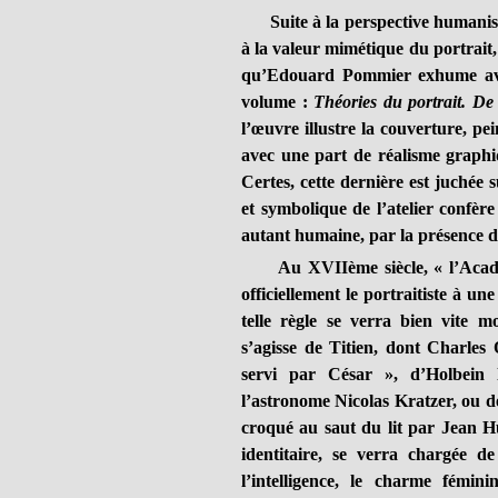
Suite à la perspective humaniste, 
à la valeur mimétique du portrait
qu’Edouard Pommier exhume avec
volume :
Théories du portrait. D
l’œuvre illustre la couverture, pei
avec une part de réalisme graphiq
Certes, cette dernière est juchée 
et symbolique de l’atelier confèr
autant humaine, par la présence du
Au XVIIème siècle, « l’Académi
officiellement le portraitiste à un
telle règle se verra bien vite m
s’agisse de Titien, dont Charles 
servi par César », d’Holbein 
l’astronome Nicolas Kratzer, ou de 
croqué au saut du lit par Jean Hu
identitaire, se verra chargée d
l’intelligence, le charme fémi