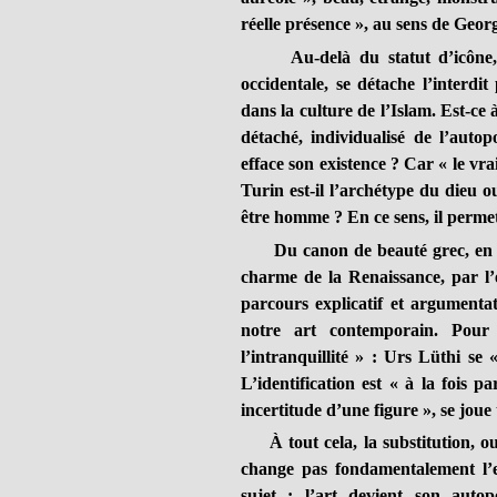
réelle présence », au sens de Geor
Au-delà du statut d’icône, d’i
occidentale, se détache l’interdi
dans la culture de l’Islam. Est-ce
détaché, individualisé de l’autop
efface son existence ? Car « le vra
Turin est-il l’archétype du dieu
être homme ? En ce sens, il permet
Du canon de beauté grec, en pass
charme de la Renaissance, par l’e
parcours explicatif et argumenta
notre art contemporain. Pour 
l’intranquillité » : Urs Lüthi 
L’identification est « à la fois p
incertitude d’une figure », se joue t
À
tout cela, la substitution, 
change pas fondamentalement l’es
sujet ; l’art devient son autop