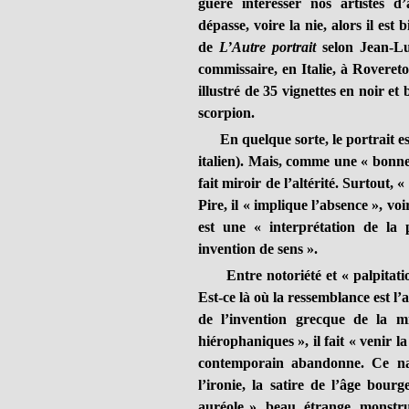
guère intéresser nos artistes d’
dépasse, voire la nie, alors il est
de
L’Autre portrait
selon Jean-Luc
commissaire, en Italie, à Rovereto,
illustré de 35 vignettes en noir 
scorpion.
En quelque sorte, le portrait est c
italien). Mais, comme une « bonne
fait miroir de l’altérité. Surtout, «
Pire, il « implique l’absence », v
est une « interprétation de la 
invention de sens ».
Entre notoriété et « palpitation i
Est-ce là où la ressemblance est l
de l’invention grecque de la mi
hiérophaniques », il fait « venir 
contemporain abandonne. Ce narc
l’ironie, la satire de l’âge bour
auréole », beau, étrange, monstru