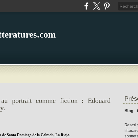
itteratures.com
Prés
 au portrait comme fiction : Edouard
y.
Blog
: 
Descri
littérai
r de Santo Domingo de la Calzada, La Rioja.
sonnets